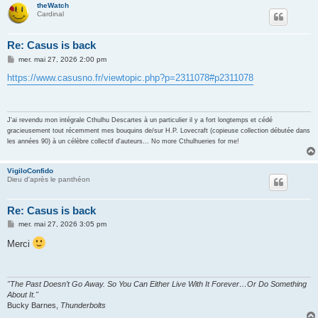
theWatch
Cardinal
Re: Casus is back
M
mer. mai 27, 2026 2:00 pm
e
s
https://www.casusno.fr/viewtopic.php?p=2311078#p2311078
s
a
g
e
J'ai revendu mon intégrale Cthulhu Descartes à un particulier il y a fort longtemps et cédé
gracieusement tout récemment mes bouquins de/sur H.P. Lovecraft (copieuse collection débutée dans
les années 90) à un célèbre collectif d'auteurs... No more Cthulhueries for me!
VigiloConfido
Dieu d'après le panthéon
Re: Casus is back
M
mer. mai 27, 2026 3:05 pm
e
s
Merci
s
a
g
e
"The Past Doesn’t Go Away. So You Can Either Live With It Forever…Or Do Something
About It."
Bucky Barnes,
Thunderbolts