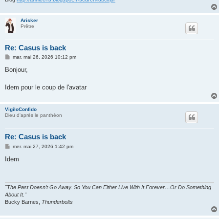
Arisker
Prêtre
Re: Casus is back
M
mar. mai 26, 2026 10:12 pm
e
s
Bonjour,
s
a
g
Idem pour le coup de l'avatar
e
VigiloConfido
Dieu d'après le panthéon
Re: Casus is back
M
mer. mai 27, 2026 1:42 pm
e
s
Idem
s
a
g
e
"The Past Doesn’t Go Away. So You Can Either Live With It Forever…Or Do Something
About It."
Bucky Barnes,
Thunderbolts