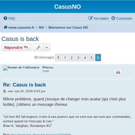
CasusNO
FAQ
Inscription
Connexion
www.casusno.fr
NO
Bienvenue sur Casus NO
Casus is back
Répondre
1
2
3
4
5
6
Précédent
80 messages
Phersu
Initié
Re: Casus is back
M
mar. mai 26, 2026 9:05 pm
e
s
Même problème, quand j'essaye de changer mon avatar (qui n'est plus
s
lisible), j'obtiens un message d'erreur.
a
g
e
"Un bon MJ fait toujours croire à ses joueurs que ce sont eux qui sont aux commandes,
surtout quand ce n'est pas le cas."
Brian K. Vaughan, Runaways #17
Blog
http://anniceris.blogspot.fr/search/label/jdr