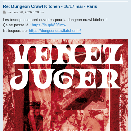
Re: Dungeon Crawl Kitchen - 16/17 mai - Paris
M
mar. avr. 28, 2026 8:29 pm
e
s
Les inscriptions sont ouvertes pour la dungeon crawl kitchen !
s
Ça se passe là :
https://is.gd/826imw
a
g
Et toujours sur
https://dungeoncrawlkitchen.fr/
e