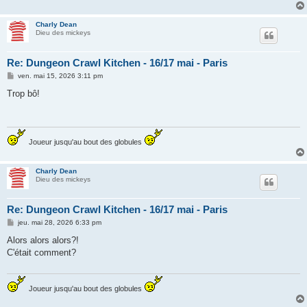
Charly Dean
Dieu des mickeys
Re: Dungeon Crawl Kitchen - 16/17 mai - Paris
M
ven. mai 15, 2026 3:11 pm
e
s
Trop bô!
s
a
g
e
Joueur jusqu'au bout des globules
Charly Dean
Dieu des mickeys
Re: Dungeon Crawl Kitchen - 16/17 mai - Paris
M
jeu. mai 28, 2026 6:33 pm
e
s
Alors alors alors?!
s
C'était comment?
a
g
e
Joueur jusqu'au bout des globules