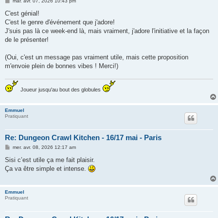
M
mar. avr. 07, 2026 10:43 pm
e
s
C'est génial!
s
C'est le genre d'événement que j'adore!
a
g
J'suis pas là ce week-end là, mais vraiment, j'adore l'initiative et la façon
e
de le présenter!
(Oui, c'est un message pas vraiment utile, mais cette proposition
m'envoie plein de bonnes vibes ! Merci!)
Joueur jusqu'au bout des globules
Emmuel
Pratiquant
Re: Dungeon Crawl Kitchen - 16/17 mai - Paris
M
mer. avr. 08, 2026 12:17 am
e
s
Sisi c’est utile ça me fait plaisir.
s
Ça va être simple et intense.
a
g
e
Emmuel
Pratiquant