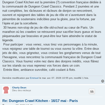
Dungeon Crawl Kitchen est la première (?) convention française dédiée à
la communauté de Dungeon Crawl Classics. Pendant 2 journées et une
nuit complètes, les râcleuses et râcleurs de donjon se rencontrent,
ouvrent et rejoignent des tables de jeu de rôle et s’aventurent dans la
pénombre de souterrains indicibles pour la gloire, pour la fortune, par
l’épée et par la sorcellerie.
30 heures non-stop de jeu de rôle old-school au cœur de Paris. Un
marathon où les
crawlers
se retrouvent pour sacrifier leurs gueux et leurs
pèquenaudes par brassées et peut-être leur faire atteindre le statut de
légende.
Pour participer : vous venez, vous tirez vos personnages à la minute,
vous rejoignez une table de tournoi ou vous ouvrez la vôtre. Entre deux
jets de dés, vous grignotez, vous croisez les gongfarmers venus de tout
l’hexagone, vous rencontrez la communauté française de Dungeon Crawl
Classics. Vous fourrez votre nez dans des donjons inédits, vous flânez
sur les stands ou vous reprenez vos forces dans un coin.
Entrée libre, ambiance survoltée, café coulant à flots.
Dernière modification par
Emmuel
le mar. avr. 07, 2026 10:55 pm, modifié 1 fois.
Charly Dean
Dieu des mickeys
Re: Dungeon Crawl Kitchen - 16/17 mai - Paris