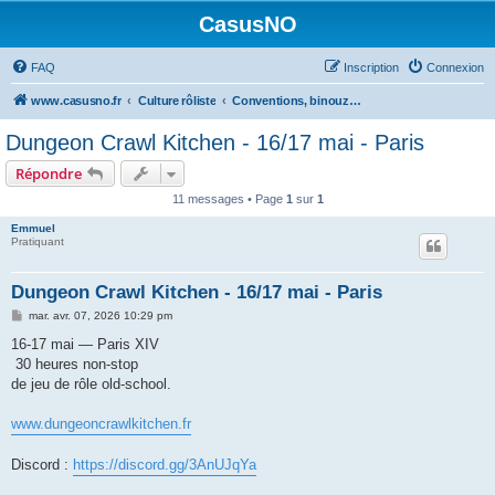
CasusNO
FAQ
Inscription
Connexion
www.casusno.fr
Culture rôliste
Conventions, binouzes et recherche de joueurs
Dungeon Crawl Kitchen - 16/17 mai - Paris
Répondre
11 messages • Page
1
sur
1
Emmuel
Pratiquant
Dungeon Crawl Kitchen - 16/17 mai - Paris
M
mar. avr. 07, 2026 10:29 pm
e
s
16-17 mai — Paris XIV
s
30 heures non-stop
a
g
de jeu de rôle old-school.
e
www.dungeoncrawlkitchen.fr
Discord :
https://discord.gg/3AnUJqYa