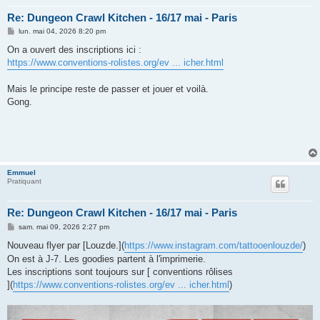
Re: Dungeon Crawl Kitchen - 16/17 mai - Paris
M
lun. mai 04, 2026 8:20 pm
e
s
On a ouvert des inscriptions ici :
s
https://www.conventions-rolistes.org/ev ... icher.html
a
g
e
Mais le principe reste de passer et jouer et voilà.
Gong.
Emmuel
Pratiquant
Re: Dungeon Crawl Kitchen - 16/17 mai - Paris
M
sam. mai 09, 2026 2:27 pm
e
s
Nouveau flyer par [Louzde.](
https://www.instagram.com/tattooenlouzde/
)
s
On est à J-7. Les goodies partent à l'imprimerie.
a
g
Les inscriptions sont toujours sur [ conventions rôlises
e
](
https://www.conventions-rolistes.org/ev ... icher.html
)