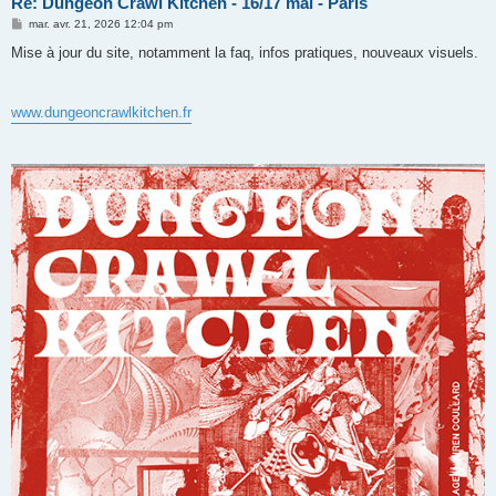
Re: Dungeon Crawl Kitchen - 16/17 mai - Paris
M
mar. avr. 21, 2026 12:04 pm
e
s
Mise à jour du site, notamment la faq, infos pratiques, nouveaux visuels.
s
a
g
e
www.dungeoncrawlkitchen.fr