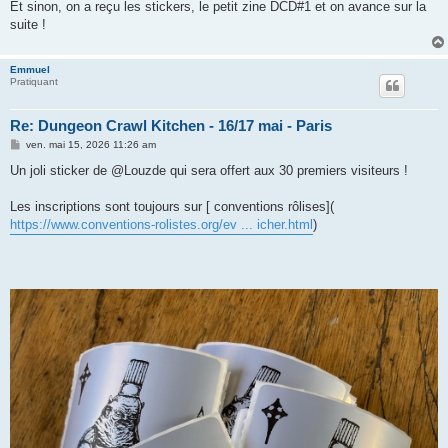
Et sinon, on a reçu les stickers, le petit zine DCD#1 et on avance sur la
suite !
Emmuel
Pratiquant
Re: Dungeon Crawl Kitchen - 16/17 mai - Paris
M
ven. mai 15, 2026 11:26 am
e
s
Un joli sticker de @Louzde qui sera offert aux 30 premiers visiteurs !
s
a
g
Les inscriptions sont toujours sur [ conventions rôlises](
e
https://www.conventions-rolistes.org/ev ... icher.html
)