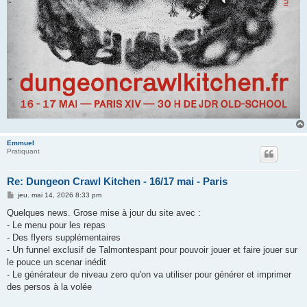
Emmuel
Pratiquant
Re: Dungeon Crawl Kitchen - 16/17 mai - Paris
M
jeu. mai 14, 2026 8:33 pm
e
s
Quelques news. Grose mise à jour du site avec :
s
- Le menu pour les repas
a
g
- Des flyers supplémentaires
e
- Un funnel exclusif de Talmontespant pour pouvoir jouer et faire jouer sur
le pouce un scenar inédit
- Le générateur de niveau zero qu'on va utiliser pour générer et imprimer
des persos à la volée