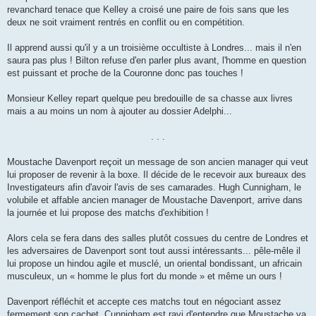
revanchard tenace que Kelley a croisé une paire de fois sans que les
deux ne soit vraiment rentrés en conflit ou en compétition.
Il apprend aussi qu'il y a un troisième occultiste à Londres... mais il n'en
saura pas plus ! Bilton refuse d'en parler plus avant, l'homme en question
est puissant et proche de la Couronne donc pas touches !
Monsieur Kelley repart quelque peu bredouille de sa chasse aux livres
mais a au moins un nom à ajouter au dossier Adelphi...
. . .
Moustache Davenport reçoit un message de son ancien manager qui veut
lui proposer de revenir à la boxe. Il décide de le recevoir aux bureaux des
Investigateurs afin d'avoir l'avis de ses camarades. Hugh Cunnigham, le
volubile et affable ancien manager de Moustache Davenport, arrive dans
la journée et lui propose des matchs d'exhibition !
Alors cela se fera dans des salles plutôt cossues du centre de Londres et
les adversaires de Davenport sont tout aussi intéressants... pêle-mêle il
lui propose un hindou agile et musclé, un oriental bondissant, un africain
musculeux, un « homme le plus fort du monde » et même un ours !
Davenport réfléchit et accepte ces matchs tout en négociant assez
fermement son cachet. Cunnigham est ravi d'entendre que Moustache va