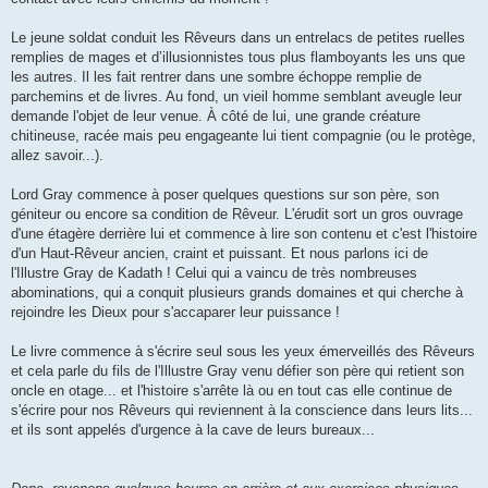
Le jeune soldat conduit les Rêveurs dans un entrelacs de petites ruelles
remplies de mages et d’illusionnistes tous plus flamboyants les uns que
les autres. Il les fait rentrer dans une sombre échoppe remplie de
parchemins et de livres. Au fond, un vieil homme semblant aveugle leur
demande l'objet de leur venue. À côté de lui, une grande créature
chitineuse, racée mais peu engageante lui tient compagnie (ou le protège,
allez savoir...).
Lord Gray commence à poser quelques questions sur son père, son
géniteur ou encore sa condition de Rêveur. L'érudit sort un gros ouvrage
d'une étagère derrière lui et commence à lire son contenu et c'est l'histoire
d'un Haut-Rêveur ancien, craint et puissant. Et nous parlons ici de
l'Illustre Gray de Kadath ! Celui qui a vaincu de très nombreuses
abominations, qui a conquit plusieurs grands domaines et qui cherche à
rejoindre les Dieux pour s'accaparer leur puissance !
Le livre commence à s'écrire seul sous les yeux émerveillés des Rêveurs
et cela parle du fils de l'Illustre Gray venu défier son père qui retient son
oncle en otage... et l'histoire s'arrête là ou en tout cas elle continue de
s'écrire pour nos Rêveurs qui reviennent à la conscience dans leurs lits...
et ils sont appelés d'urgence à la cave de leurs bureaux...