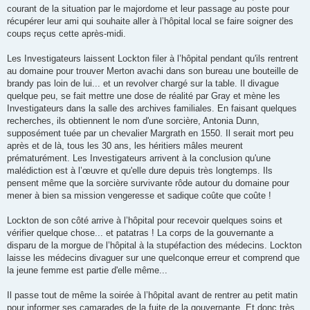
courant de la situation par le majordome et leur passage au poste pour
récupérer leur ami qui souhaite aller à l’hôpital local se faire soigner des
coups reçus cette après-midi.
Les Investigateurs laissent Lockton filer à l’hôpital pendant qu'ils rentrent
au domaine pour trouver Merton avachi dans son bureau une bouteille de
brandy pas loin de lui... et un revolver chargé sur la table. Il divague
quelque peu, se fait mettre une dose de réalité par Gray et mène les
Investigateurs dans la salle des archives familiales. En faisant quelques
recherches, ils obtiennent le nom d'une sorcière, Antonia Dunn,
supposément tuée par un chevalier Margrath en 1550. Il serait mort peu
après et de là, tous les 30 ans, les héritiers mâles meurent
prématurément. Les Investigateurs arrivent à la conclusion qu'une
malédiction est à l’œuvre et qu'elle dure depuis très longtemps. Ils
pensent même que la sorcière survivante rôde autour du domaine pour
mener à bien sa mission vengeresse et sadique coûte que coûte !
Lockton de son côté arrive à l’hôpital pour recevoir quelques soins et
vérifier quelque chose... et patatras ! La corps de la gouvernante a
disparu de la morgue de l’hôpital à la stupéfaction des médecins. Lockton
laisse les médecins divaguer sur une quelconque erreur et comprend que
la jeune femme est partie d'elle même...
Il passe tout de même la soirée à l’hôpital avant de rentrer au petit matin
pour informer ses camarades de la fuite de la gouvernante. Et donc très