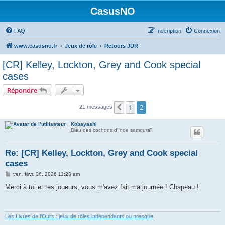
CasusNO
FAQ
Inscription
Connexion
www.casusno.fr
Jeux de rôle
Retours JDR
[CR] Kelley, Lockton, Grey and Cook special
cases
Répondre
1
2
Précédent
21 messages
Kobayashi
Dieu des cochons d'Inde samouraï
Re: [CR] Kelley, Lockton, Grey and Cook special
cases
M
ven. févr. 06, 2026 11:23 am
e
s
Merci à toi et tes joueurs, vous m'avez fait ma journée ! Chapeau !
s
a
g
e
Les Livres de l'Ours : jeux de rôles indépendants ou presque