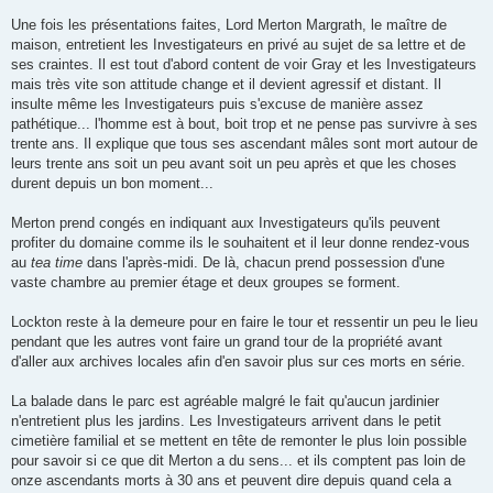
Une fois les présentations faites, Lord Merton Margrath, le maître de
maison, entretient les Investigateurs en privé au sujet de sa lettre et de
ses craintes. Il est tout d'abord content de voir Gray et les Investigateurs
mais très vite son attitude change et il devient agressif et distant. Il
insulte même les Investigateurs puis s'excuse de manière assez
pathétique... l'homme est à bout, boit trop et ne pense pas survivre à ses
trente ans. Il explique que tous ses ascendant mâles sont mort autour de
leurs trente ans soit un peu avant soit un peu après et que les choses
durent depuis un bon moment...
Merton prend congés en indiquant aux Investigateurs qu'ils peuvent
profiter du domaine comme ils le souhaitent et il leur donne rendez-vous
au
tea time
dans l'après-midi. De là, chacun prend possession d'une
vaste chambre au premier étage et deux groupes se forment.
Lockton reste à la demeure pour en faire le tour et ressentir un peu le lieu
pendant que les autres vont faire un grand tour de la propriété avant
d'aller aux archives locales afin d'en savoir plus sur ces morts en série.
La balade dans le parc est agréable malgré le fait qu'aucun jardinier
n'entretient plus les jardins. Les Investigateurs arrivent dans le petit
cimetière familial et se mettent en tête de remonter le plus loin possible
pour savoir si ce que dit Merton a du sens... et ils comptent pas loin de
onze ascendants morts à 30 ans et peuvent dire depuis quand cela a