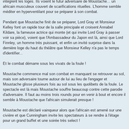
intègrent les loges. Ils voient le futur adversaire de Moustache... un
africain musculeux couvert de scarifications rituelles. L'homme semble
méditer en hyperventilant pour se préparer à son combat.
Pendant que Moustache finit de se préparer, Lord Gray et Monsieur
Kelley font un rapide tour de la salle principale et croisent Annabel
Kildare, la fameuse actrice qui monte (et qui invite Lord Gray à passer
voir sa pièce), voient que l'Ambassadeur du Japon est là, ainsi que Lord
Finnley, un homme très puissant, et enfin un invité surprise dans la
dernière loge du haut du théâtre que Monsieur Kelley n'a pas le temps
d'identifier...
Et le combat démarre sous les vivats de la foule !
Moustache commence mal son combat en manquant se retrouver au sol,
mais son adversaire tourne autour de lui au lieu de l'engager et
Moustache glisse plusieurs fois au sol sous les quolibets de la foule. Le
spectacle est là mais Moustache souffre beaucoup contre cette parodie
d'adversaire. Il faut au moins trois rounds pour en venir à bout et encore il
semble à Moustache que l'africain simulerait presque !
Moustache est déclaré vainqueur alors que l'africain est amené sur une
civière et que Cunningham invite les spectateurs à se rendre à l'étage
pour un grand buffet et une soirée très select !