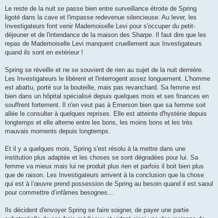
Le reste de la nuit se passe bien entre surveillance étroite de Spring
ligoté dans la cave et l'impasse redevenue silencieuse. Au lever, les
Investigateurs font venir Mademoiselle Levi pour s'occuper du petit-
déjeuner et de l'intendance de la maison des Sharpe. Il faut dire que les
repas de Mademoiselle Levi manquent cruellement aux Investigateurs
quand ils sont en extérieur !
Spring se réveille et ne se souvient de rien au sujet de la nuit dernière.
Les Investigateurs le libèrent et l'interrogent assez longuement. L'homme
est abattu, porté sur la bouteille, mais pas revanchard. Sa femme est
bien dans un hôpital spécialisé depuis quelques mois et ses finances en
souffrent fortement. Il n'en veut pas à Emerson bien que sa femme soit
allée le consulter à quelques reprises. Elle est atteinte d'hystérie depuis
longtemps et elle alterne entre les bons, les moins bons et les très
mauvais moments depuis longtemps.
Et il y a quelques mois, Spring s'est résolu à la mettre dans une
institution plus adaptée et les choses se sont dégradées pour lui. Sa
femme va mieux mais lui ne produit plus rien et parfois il boit bien plus
que de raison. Les Investigateurs arrivent à la conclusion que la chose
qui est à l’œuvre prend possession de Spring au besoin quand il est saoul
pour commettre d’infâmes besognes...
Ils décident d'envoyer Spring se faire soigner, de payer une partie