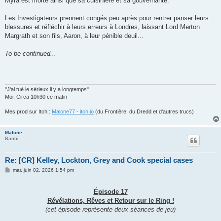
Myra est morte ainsi que sa cuisinière et sa gouvernante.
Les Investigateurs prennent congés peu après pour rentrer panser leurs
blessures et réfléchir à leurs erreurs à Londres, laissant Lord Merton
Margrath et son fils, Aaron, à leur pénible deuil...
To be continued...
"J'ai tué le sérieux il y a longtemps"
Moi, Circa 10h30 ce matin
Mes prod sur Itch :
Malone77 - itch.io
(du Frontière, du Dredd et d'autres trucs)
Malone
Banni
Re: [CR] Kelley, Lockton, Grey and Cook special cases
M
mar. juin 02, 2026 1:54 pm
e
s
s
Épisode 17
a
g
Révélations, Rêves et Retour sur le Ring !
e
(cet épisode représente deux séances de jeu)