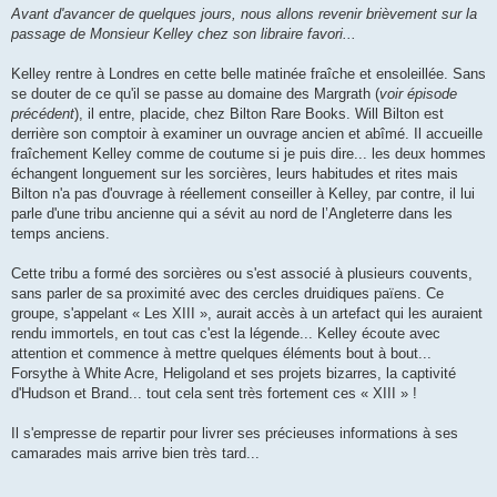
Avant d'avancer de quelques jours, nous allons revenir brièvement sur la
passage de Monsieur Kelley chez son libraire favori...
Kelley rentre à Londres en cette belle matinée fraîche et ensoleillée. Sans
se douter de ce qu'il se passe au domaine des Margrath (
voir épisode
précédent
), il entre, placide, chez Bilton Rare Books. Will Bilton est
derrière son comptoir à examiner un ouvrage ancien et abîmé. Il accueille
fraîchement Kelley comme de coutume si je puis dire... les deux hommes
échangent longuement sur les sorcières, leurs habitudes et rites mais
Bilton n'a pas d'ouvrage à réellement conseiller à Kelley, par contre, il lui
parle d'une tribu ancienne qui a sévit au nord de l’Angleterre dans les
temps anciens.
Cette tribu a formé des sorcières ou s'est associé à plusieurs couvents,
sans parler de sa proximité avec des cercles druidiques païens. Ce
groupe, s'appelant « Les XIII », aurait accès à un artefact qui les auraient
rendu immortels, en tout cas c'est la légende... Kelley écoute avec
attention et commence à mettre quelques éléments bout à bout...
Forsythe à White Acre, Heligoland et ses projets bizarres, la captivité
d'Hudson et Brand... tout cela sent très fortement ces « XIII » !
Il s'empresse de repartir pour livrer ses précieuses informations à ses
camarades mais arrive bien très tard...