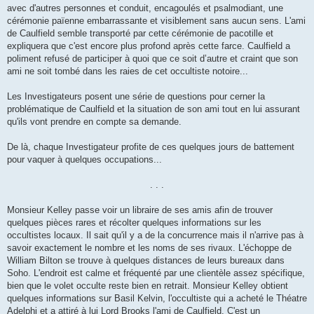
avec d'autres personnes et conduit, encagoulés et psalmodiant, une
cérémonie païenne embarrassante et visiblement sans aucun sens. L'ami
de Caulfield semble transporté par cette cérémonie de pacotille et
expliquera que c'est encore plus profond après cette farce. Caulfield a
poliment refusé de participer à quoi que ce soit d’autre et craint que son
ami ne soit tombé dans les raies de cet occultiste notoire...
Les Investigateurs posent une série de questions pour cerner la
problématique de Caulfield et la situation de son ami tout en lui assurant
qu'ils vont prendre en compte sa demande.
De là, chaque Investigateur profite de ces quelques jours de battement
pour vaquer à quelques occupations...
. . .
Monsieur Kelley passe voir un libraire de ses amis afin de trouver
quelques pièces rares et récolter quelques informations sur les
occultistes locaux. Il sait qu'il y a de la concurrence mais il n'arrive pas à
savoir exactement le nombre et les noms de ses rivaux. L'échoppe de
William Bilton se trouve à quelques distances de leurs bureaux dans
Soho. L'endroit est calme et fréquenté par une clientèle assez spécifique,
bien que le volet occulte reste bien en retrait. Monsieur Kelley obtient
quelques informations sur Basil Kelvin, l'occultiste qui a acheté le Théatre
Adelphi et a attiré à lui Lord Brooks l'ami de Caulfield. C'est un