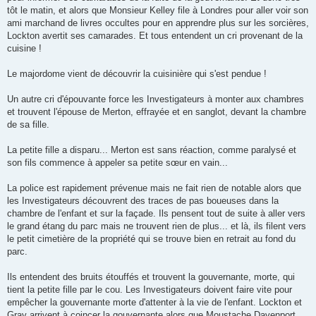
tôt le matin, et alors que Monsieur Kelley file à Londres pour aller voir son
ami marchand de livres occultes pour en apprendre plus sur les sorcières,
Lockton avertit ses camarades. Et tous entendent un cri provenant de la
cuisine !
Le majordome vient de découvrir la cuisinière qui s'est pendue !
Un autre cri d'épouvante force les Investigateurs à monter aux chambres
et trouvent l'épouse de Merton, effrayée et en sanglot, devant la chambre
de sa fille.
La petite fille a disparu... Merton est sans réaction, comme paralysé et
son fils commence à appeler sa petite sœur en vain...
La police est rapidement prévenue mais ne fait rien de notable alors que
les Investigateurs découvrent des traces de pas boueuses dans la
chambre de l'enfant et sur la façade. Ils pensent tout de suite à aller vers
le grand étang du parc mais ne trouvent rien de plus... et là, ils filent vers
le petit cimetière de la propriété qui se trouve bien en retrait au fond du
parc.
Ils entendent des bruits étouffés et trouvent la gouvernante, morte, qui
tient la petite fille par le cou. Les Investigateurs doivent faire vite pour
empêcher la gouvernante morte d'attenter à la vie de l'enfant. Lockton et
Gray arrivent à coincer la gouvernante alors que Moustache Davenport