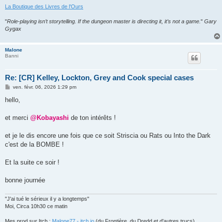
La Boutique des Livres de l'Ours
"
Role-playing isn’t storytelling. If the dungeon master is directing it, it’s not a game.
"
Gary
Gygax
Malone
Banni
Re: [CR] Kelley, Lockton, Grey and Cook special cases
M
ven. févr. 06, 2026 1:29 pm
e
s
hello,
s
a
g
et merci
@Kobayashi
de ton intérêts !
e
et je le dis encore une fois que ce soit Striscia ou Rats ou Into the Dark
c'est de la BOMBE !
Et la suite ce soir !
bonne journée
"J'ai tué le sérieux il y a longtemps"
Moi, Circa 10h30 ce matin
Mes prod sur Itch :
Malone77 - itch.io
(du Frontière, du Dredd et d'autres trucs)