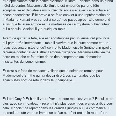
Elle opte d'abord pour la soirée d'Annabel Kildare... donnée dans un grand
hôtel du centre, Mademoiselle Smithe est emportée par une fête
somptueuse et débridée sans oublier de socialiser avec cette actrice en
phase ascendante. Elle arrive à se faire convier à une représentation de
« Madame Farrant » et surtout à ce qu'il se passe après. Elle comprend
aussi que la jeune actrice est la maîtresse de ce mystérieux bienfaiteur
qui a acquis l'Adelphi il y a quelques mois.
Avant de quitter la fête, elle est apostrophée par un jeune lord provincial
qui paraît très intéressant... mais il s'avère que le jeune homme est un
relais des anarchistes et qu'il confronte Mademoiselle Smithe afin qu'elle
reprenne contact avec Esther Lemoine d'urgence. Mademoiselle Smithe
botte en touche et fait mine de ne rien comprendre aux demandes
insistantes du jeune homme.
Et c'est sur fond de menaces voilées que la soirée se termine pour
Mademoiselle Smithe qui va devoir dire à ses camarades que les
anarchistes sont de retour dans leur périphérie...
. . .
Et Lord Gray ? Et bien il veut rêver... encore me direz-vous ? Et oui, et en
plus avec son « cadeau » récent il n'a plus besoin des pierres à rêve pour
cela. Il choisit de repartir dans les grandes jungles où il a commencé. Il
reprend la route vers un immense océan azuré et croise la route d'une