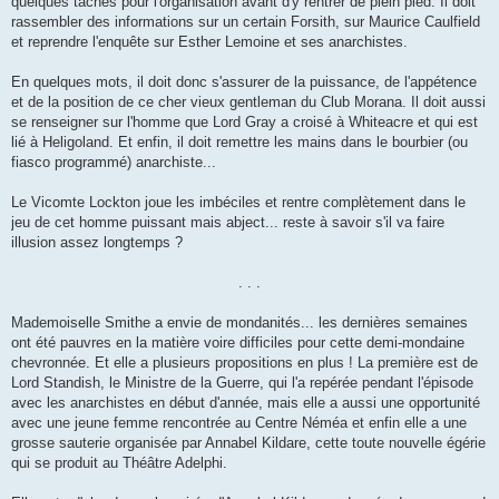
quelques taches pour l'organisation avant d'y rentrer de plein pied. Il doit
rassembler des informations sur un certain Forsith, sur Maurice Caulfield
et reprendre l'enquête sur Esther Lemoine et ses anarchistes.
En quelques mots, il doit donc s'assurer de la puissance, de l'appétence
et de la position de ce cher vieux gentleman du Club Morana. Il doit aussi
se renseigner sur l'homme que Lord Gray a croisé à Whiteacre et qui est
lié à Heligoland. Et enfin, il doit remettre les mains dans le bourbier (ou
fiasco programmé) anarchiste...
Le Vicomte Lockton joue les imbéciles et rentre complètement dans le
jeu de cet homme puissant mais abject... reste à savoir s'il va faire
illusion assez longtemps ?
. . .
Mademoiselle Smithe a envie de mondanités... les dernières semaines
ont été pauvres en la matière voire difficiles pour cette demi-mondaine
chevronnée. Et elle a plusieurs propositions en plus ! La première est de
Lord Standish, le Ministre de la Guerre, qui l'a repérée pendant l'épisode
avec les anarchistes en début d'année, mais elle a aussi une opportunité
avec une jeune femme rencontrée au Centre Néméa et enfin elle a une
grosse sauterie organisée par Annabel Kildare, cette toute nouvelle égérie
qui se produit au Théâtre Adelphi.