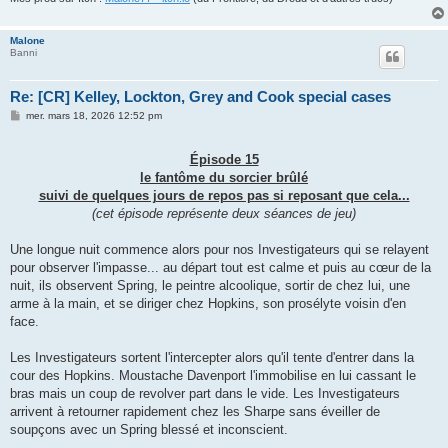
Malone
Banni
Re: [CR] Kelley, Lockton, Grey and Cook special cases
M
mer. mars 18, 2026 12:52 pm
e
s
s
Épisode 15
a
g
le fantôme du sorcier brûlé
e
suivi de quelques jours de repos pas si reposant que cela...
(cet épisode représente deux séances de jeu)
Une longue nuit commence alors pour nos Investigateurs qui se relayent
pour observer l'impasse... au départ tout est calme et puis au cœur de la
nuit, ils observent Spring, le peintre alcoolique, sortir de chez lui, une
arme à la main, et se diriger chez Hopkins, son prosélyte voisin d'en
face.
Les Investigateurs sortent l'intercepter alors qu'il tente d'entrer dans la
cour des Hopkins. Moustache Davenport l'immobilise en lui cassant le
bras mais un coup de revolver part dans le vide. Les Investigateurs
arrivent à retourner rapidement chez les Sharpe sans éveiller de
soupçons avec un Spring blessé et inconscient.