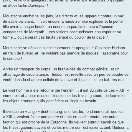
Donc, revenons quelques heures en arrière et aux exercices physiques
de Moustache Davenport !
Moustache enchaîne les jabs, les directs et les uppercut contre un sac
de sable ballotant... il voit encore la nurse zombie exploser et la petite
fille avoir la nuque brisée, ou encore sa paralysie face à l'épouse
vengeresse de Margrath... ces visions obscurcissent son esprit et sa
forme... ou ce serait ces bruits venant du couloir de la cave ?
Moustache se déplace silencieusement et aperçoit le Capitaine Hudson
en train de fureter, et, ne voulant pas prendre de risques, l’assomme pour
le compte !
Après un transport de corps, un branle-bas de combat général, et un
attachage de circonstance, Hudson est réveillé avec un peu de poudre de
vérité dans la chambre-cellule de la cave et il parle... et ça fait très mal !
Le vieil homme a été retourné par l’ennemi... il est du côté de ces « XIII »
immortels et a pour mission d'espionner les Investigateurs, de leur voler
les objets étranges qu'ils possèdent et d'agir au besoin.
Il évoque un « ange » dont le sang, une fois bu, rend immortel, que les
« XIII » veulent éviter une guerre et sont en conflit contre une autre
faction qui est proche de la Couronne. Ils veulent surtout savoir ce que
les Investigateurs savent et où les mettre sur l'échiquier actuel. Hudson a