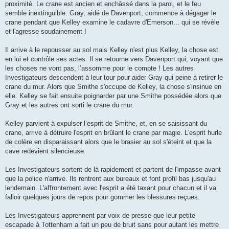
proximité. Le crane est ancien et enchâssé dans la paroi, et le feu
semble inextinguible. Gray, aidé de Davenport, commence à dégager le
crane pendant que Kelley examine le cadavre d'Emerson... qui se révèle
et l'agresse soudainement !
Il arrive à le repousser au sol mais Kelley n'est plus Kelley, la chose est
en lui et contrôle ses actes. Il se retourne vers Davenport qui, voyant que
les choses ne vont pas, l’assomme pour le compte ! Les autres
Investigateurs descendent à leur tour pour aider Gray qui peine à retirer le
crane du mur. Alors que Smithe s'occupe de Kelley, la chose s'insinue en
elle. Kelley se fait ensuite poignarder par une Smithe possédée alors que
Gray et les autres ont sorti le crane du mur.
Kelley parvient à expulser l’esprit de Smithe, et, en se saisissant du
crane, arrive à détruire l'esprit en brûlant le crane par magie. L'esprit hurle
de colère en disparaissant alors que le brasier au sol s'éteint et que la
cave redevient silencieuse.
Les Investigateurs sortent de là rapidement et partent de l'impasse avant
que la police n'arrive. Ils rentrent aux bureaux et font profil bas jusqu'au
lendemain. L'affrontement avec l'esprit a été taxant pour chacun et il va
falloir quelques jours de repos pour gommer les blessures reçues.
Les Investigateurs apprennent par voix de presse que leur petite
escapade à Tottenham a fait un peu de bruit sans pour autant les mettre