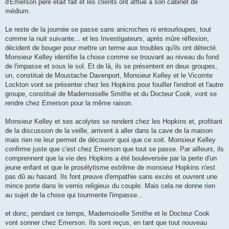
d'Emerson père était fait et les clients ont afflué à son cabinet de
médium.
Le reste de la journée se passe sans anicroches ni entourloupes, tout
comme la nuit suivante... et les Investigateurs, après mûre réflexion,
décident de bouger pour mettre un terme aux troubles qu'ils ont détecté.
Monsieur Kelley identifie la chose comme se trouvant au niveau du fond
de l'impasse et sous le sol. Et de là, ils se présentent en deux groupes,
un, constitué de Moustache Davenport, Monsieur Kelley et le Vicomte
Lockton vont se présenter chez les Hopkins pour fouiller l'endroit et l'autre
groupe, constitué de Mademoiselle Smithe et du Docteur Cook, vont se
rendre chez Emerson pour la même raison.
Monsieur Kelley et ses acolytes se rendent chez les Hopkins et, profitant
de la discussion de la veille, arrivent à aller dans la cave de la maison
mais rien ne leur permet de découvrir quoi que ce soit. Monsieur Kelley
confirme juste que c'est chez Emerson que tout se passe. Par ailleurs, ils
comprennent que la vie des Hopkins a été bouleversée par la perte d'un
jeune enfant et que le prosélytisme extrême de monsieur Hopkins n'est
pas dû au hasard. Ils font preuve d'empathie sans excès et ouvrent une
mince porte dans le vernis religieux du couple. Mais cela ne donne rien
au sujet de la chose qui tourmente l'impasse...
et donc, pendant ce temps, Mademoiselle Smithe et le Docteur Cook
vont sonner chez Emerson. Ils sont reçus, en tant que tout nouveau