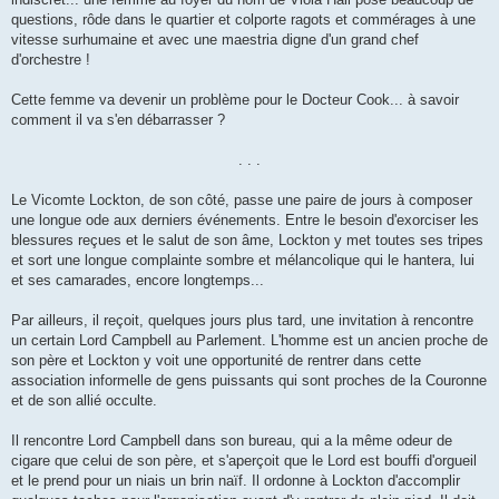
questions, rôde dans le quartier et colporte ragots et commérages à une
vitesse surhumaine et avec une maestria digne d'un grand chef
d'orchestre !
Cette femme va devenir un problème pour le Docteur Cook... à savoir
comment il va s'en débarrasser ?
. . .
Le Vicomte Lockton, de son côté, passe une paire de jours à composer
une longue ode aux derniers événements. Entre le besoin d'exorciser les
blessures reçues et le salut de son âme, Lockton y met toutes ses tripes
et sort une longue complainte sombre et mélancolique qui le hantera, lui
et ses camarades, encore longtemps...
Par ailleurs, il reçoit, quelques jours plus tard, une invitation à rencontre
un certain Lord Campbell au Parlement. L'homme est un ancien proche de
son père et Lockton y voit une opportunité de rentrer dans cette
association informelle de gens puissants qui sont proches de la Couronne
et de son allié occulte.
Il rencontre Lord Campbell dans son bureau, qui a la même odeur de
cigare que celui de son père, et s'aperçoit que le Lord est bouffi d'orgueil
et le prend pour un niais un brin naïf. Il ordonne à Lockton d'accomplir