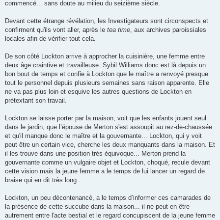
commencé... sans doute au milieu du seizième siècle.
Devant cette étrange révélation, les Investigateurs sont circonspects et
confirment qu'ils vont aller, après le
tea time
, aux archives paroissiales
locales afin de vérifier tout cela.
De son côté Lockton arrive à approcher la cuisinière, une femme entre
deux âge craintive et travailleuse. Sybil Williams donc est là depuis un
bon bout de temps et confie à Lockton que le maître a renvoyé presque
tout le personnel depuis plusieurs semaines sans raison apparente. Elle
ne va pas plus loin et esquive les autres questions de Lockton en
prétextant son travail.
Lockton se laisse porter par la maison, voit que les enfants jouent seul
dans le jardin, que l’épouse de Merton s'est assoupit au rez-de-chaussée
et qu'il manque donc le maître et la gouvernante... Lockton, qui y voit
peut être un certain vice, cherche les deux manquants dans la maison. Et
il les trouve dans une position très équivoque... Merton prend la
gouvernante comme un vulgaire objet et Lockton, choqué, recule devant
cette vision mais la jeune femme a le temps de lui lancer un regard de
braise qui en dit très long...
Lockton, un peu décontenancé, a le temps d’informer ces camarades de
la présence de cette succube dans la maison... il ne peut en être
autrement entre l'acte bestial et le regard concupiscent de la jeune femme