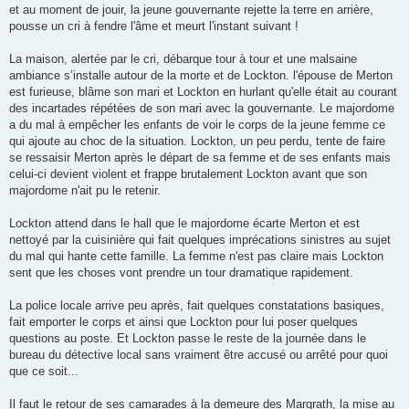
et au moment de jouir, la jeune gouvernante rejette la terre en arrière,
pousse un cri à fendre l'âme et meurt l'instant suivant !
La maison, alertée par le cri, débarque tour à tour et une malsaine
ambiance s’installe autour de la morte et de Lockton. l'épouse de Merton
est furieuse, blâme son mari et Lockton en hurlant qu'elle était au courant
des incartades répétées de son mari avec la gouvernante. Le majordome
a du mal à empêcher les enfants de voir le corps de la jeune femme ce
qui ajoute au choc de la situation. Lockton, un peu perdu, tente de faire
se ressaisir Merton après le départ de sa femme et de ses enfants mais
celui-ci devient violent et frappe brutalement Lockton avant que son
majordome n'ait pu le retenir.
Lockton attend dans le hall que le majordome écarte Merton et est
nettoyé par la cuisinière qui fait quelques imprécations sinistres au sujet
du mal qui hante cette famille. La femme n'est pas claire mais Lockton
sent que les choses vont prendre un tour dramatique rapidement.
La police locale arrive peu après, fait quelques constatations basiques,
fait emporter le corps et ainsi que Lockton pour lui poser quelques
questions au poste. Et Lockton passe le reste de la journée dans le
bureau du détective local sans vraiment être accusé ou arrêté pour quoi
que ce soit...
Il faut le retour de ses camarades à la demeure des Margrath, la mise au