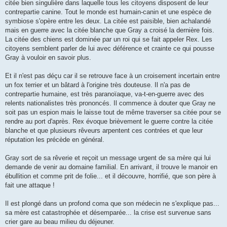
citée bien singulière dans laquelle tous les citoyens disposent de leur
contrepartie canine. Tout le monde est humain-canin et une espèce de
symbiose s'opère entre les deux. La citée est paisible, bien achalandé
mais en guerre avec la citée blanche que Gray a croisé la dernière fois.
La citée des chiens est dominée par un roi qui se fait appeler Rex. Les
citoyens semblent parler de lui avec déférence et crainte ce qui pousse
Gray à vouloir en savoir plus.
Et il n'est pas déçu car il se retrouve face à un croisement incertain entre
un fox terrier et un bâtard à l'origine très douteuse. Il n'a pas de
contrepartie humaine, est très paranoïaque, va-t-en-guerre avec des
relents nationalistes très prononcés. Il commence à douter que Gray ne
soit pas un espion mais le laisse tout de même traverser sa citée pour se
rendre au port d'après. Rex évoque brièvement le guerre contre la citée
blanche et que plusieurs rêveurs arpentent ces contrées et que leur
réputation les précède en général.
Gray sort de sa rêverie et reçoit un message urgent de sa mère qui lui
demande de venir au domaine familial. En arrivant, il trouve le manoir en
ébullition et comme prit de folie... et il découvre, horrifié, que son père à
fait une attaque !
Il est plongé dans un profond coma que son médecin ne s'explique pas...
sa mère est catastrophée et désemparée... la crise est survenue sans
crier gare au beau milieu du déjeuner.