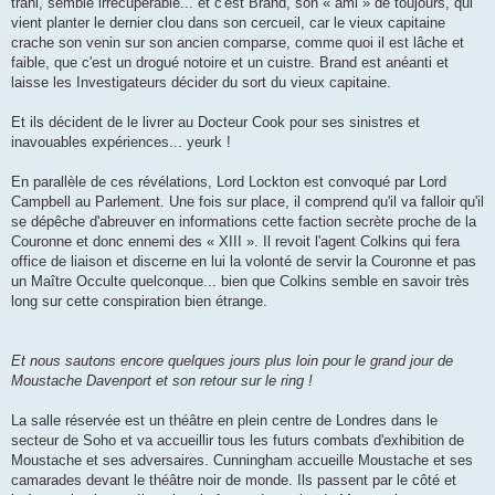
trahi, semble irrécupérable... et c'est Brand, son « ami » de toujours, qui
vient planter le dernier clou dans son cercueil, car le vieux capitaine
crache son venin sur son ancien comparse, comme quoi il est lâche et
faible, que c'est un drogué notoire et un cuistre. Brand est anéanti et
laisse les Investigateurs décider du sort du vieux capitaine.
Et ils décident de le livrer au Docteur Cook pour ses sinistres et
inavouables expériences... yeurk !
En parallèle de ces révélations, Lord Lockton est convoqué par Lord
Campbell au Parlement. Une fois sur place, il comprend qu'il va falloir qu'il
se dépêche d'abreuver en informations cette faction secrète proche de la
Couronne et donc ennemi des « XIII ». Il revoit l'agent Colkins qui fera
office de liaison et discerne en lui la volonté de servir la Couronne et pas
un Maître Occulte quelconque... bien que Colkins semble en savoir très
long sur cette conspiration bien étrange.
Et nous sautons encore quelques jours plus loin pour le grand jour de
Moustache Davenport et son retour sur le ring !
La salle réservée est un théâtre en plein centre de Londres dans le
secteur de Soho et va accueillir tous les futurs combats d'exhibition de
Moustache et ses adversaires. Cunningham accueille Moustache et ses
camarades devant le théâtre noir de monde. Ils passent par le côté et