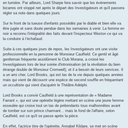
en lumière. Par ailleurs, Lord Sharpe fera savoir que les événements
bizarres ont stoppé net après le départ des Investigateurs et qu'il passera
régler sa note dans quelques jours.
Sur le front de la tueuse d'enfants possédés par le diable et bien elle va
être jugée et sans doute pendue dans les semaines à venir. La femme en
noir a reconnu l'intégralité des faits devant l'inspecteur Weston ce qui va
la conduire à l’échafaud.
Suite à ces quelques jours de repos, les Investigateurs ont une visite
professionnelle en la personne de Monsieur Caulfield. Ce gentil et âgé
gentleman fréquente assidûment le Club Morana, a croisé les
Investigateurs lors de leur soirée d'intronisation (et la révélation du bien
étrange double de Monsieur Cromwell), et il a besoin de leurs services. Il
a un ami cher, Lord Brooks, qui est las de la vie depuis quelques années
mais qui vient de découvrir une espèce de second souffle en fréquentant
un occultiste qui vient d'acquérir le Théâtre Adelphi.
Lord Brooks a convié Caulfield à une représentation de « Madame
Farrant », qui est une opérette légère mettant en scène une jeune femme
esseulée qui croise tout un tas de prétendants tous malhonnêtes avant
de tomber sur son prince charmant... mais le fond de l'affaire, selon
Caulfield, est ce qu'il se passe après la pièce.
En effet, l'actrice titre de l'opérette, Annabel Kildare, se met en scène