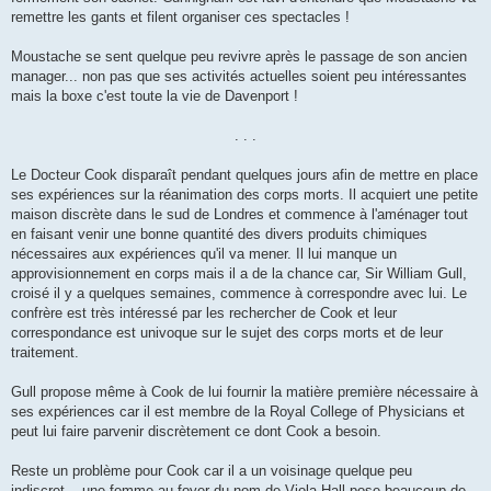
remettre les gants et filent organiser ces spectacles !
Moustache se sent quelque peu revivre après le passage de son ancien
manager... non pas que ses activités actuelles soient peu intéressantes
mais la boxe c'est toute la vie de Davenport !
. . .
Le Docteur Cook disparaît pendant quelques jours afin de mettre en place
ses expériences sur la réanimation des corps morts. Il acquiert une petite
maison discrète dans le sud de Londres et commence à l'aménager tout
en faisant venir une bonne quantité des divers produits chimiques
nécessaires aux expériences qu'il va mener. Il lui manque un
approvisionnement en corps mais il a de la chance car, Sir William Gull,
croisé il y a quelques semaines, commence à correspondre avec lui. Le
confrère est très intéressé par les rechercher de Cook et leur
correspondance est univoque sur le sujet des corps morts et de leur
traitement.
Gull propose même à Cook de lui fournir la matière première nécessaire à
ses expériences car il est membre de la Royal College of Physicians et
peut lui faire parvenir discrètement ce dont Cook a besoin.
Reste un problème pour Cook car il a un voisinage quelque peu
indiscret... une femme au foyer du nom de Viola Hall pose beaucoup de