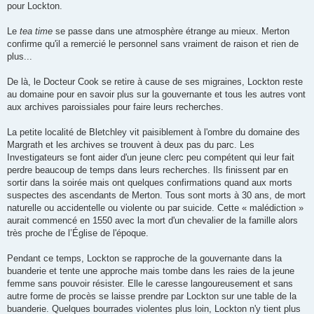
pour Lockton.
Le
tea time
se passe dans une atmosphère étrange au mieux. Merton
confirme qu'il a remercié le personnel sans vraiment de raison et rien de
plus...
De là, le Docteur Cook se retire à cause de ses migraines, Lockton reste
au domaine pour en savoir plus sur la gouvernante et tous les autres vont
aux archives paroissiales pour faire leurs recherches.
La petite localité de Bletchley vit paisiblement à l'ombre du domaine des
Margrath et les archives se trouvent à deux pas du parc. Les
Investigateurs se font aider d'un jeune clerc peu compétent qui leur fait
perdre beaucoup de temps dans leurs recherches. Ils finissent par en
sortir dans la soirée mais ont quelques confirmations quand aux morts
suspectes des ascendants de Merton. Tous sont morts à 30 ans, de mort
naturelle ou accidentelle ou violente ou par suicide. Cette « malédiction »
aurait commencé en 1550 avec la mort d'un chevalier de la famille alors
très proche de l’Église de l'époque.
Pendant ce temps, Lockton se rapproche de la gouvernante dans la
buanderie et tente une approche mais tombe dans les raies de la jeune
femme sans pouvoir résister. Elle le caresse langoureusement et sans
autre forme de procès se laisse prendre par Lockton sur une table de la
buanderie. Quelques bourrades violentes plus loin, Lockton n'y tient plus