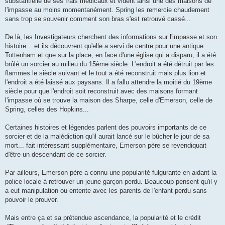
substantielle de ses frais médicaux et vident ainsi une des maisons de
l'impasse au moins momentanément. Spring les remercie chaudement
sans trop se souvenir comment son bras s'est retrouvé cassé...
De là, les Investigateurs cherchent des informations sur l'impasse et son
histoire... et ils découvrent qu'elle a servi de centre pour une antique
Tottenham et que sur la place, en face d'une église qui a disparu, il a été
brûlé un sorcier au milieu du 15ème siècle. L'endroit a été détruit par les
flammes le siècle suivant et le tout a été reconstruit mais plus lion et
l'endroit a été laissé aux paysans. Il a fallu attendre la moitié du 19ème
siècle pour que l'endroit soit reconstruit avec des maisons formant
l'impasse où se trouve la maison des Sharpe, celle d'Emerson, celle de
Spring, celles des Hopkins...
Certaines histoires et légendes parlent des pouvoirs importants de ce
sorcier et de la malédiction qu'il aurait lancé sur le bûcher le jour de sa
mort... fait intéressant supplémentaire, Emerson père se revendiquait
d'être un descendant de ce sorcier.
Par ailleurs, Emerson père a connu une popularité fulgurante en aidant la
police locale à retrouver un jeune garçon perdu. Beaucoup pensent qu'il y
a eut manipulation ou entente avec les parents de l'enfant perdu sans
pouvoir le prouver.
Mais entre ça et sa prétendue ascendance, la popularité et le crédit