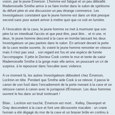
voisin, par le jeune Emerson. L'homme est fatigué et un peu débraillé.
Mademoiselle Smithe arrive à se faire inviter dans le salon de spiritisme
du défunt père et une discussion un peu étrange commence. Les
Investigateurs constatent que le jeune homme est dans un état presque
second sans pour autant arriver à mettre quoi que ce soit en lumière.
À l’évocation de la cave, le jeune homme se met à murmurer que son
père lui en interdisait l'accès et que peut être, peut être... et ni une, ni
deux, le jeune homme descend à la cave en trombe laissant les deux
Investigateurs un peu pantois dans le salon. En arrivant devant la porte
de la cave restée ouverte, ils voient le jeune homme remonter en vitesse
mais il n'est pas seul... son regard est fou et une espèce de fumée
l'accompagne. Il jette le Docteur Cook contre le mur et tente de saisir
Mademoiselle Smithe à la gorge mais elle arrive, en poussant un cri de
surprise, à le repousser dans l'escalier avec violence.
A ce moment là, les autres Investigateurs déboulent chez Emerson,
Lockton en tête. Pendant que Smithe aide Cook à se relever, il passe le
canon de son fusil dans l’encadrement de la porte menant à la cave et se
retrouve canon à canon avec le juxtaposé d'Emerson. Les deux hommes
ouvrent le feu dans un bruit tonitruant !
Bilan... Lockton est touché, Emerson est mort... Kelley, Davenport et
Gray descendent à la cave et font une découverte macabre : un crane
humain a été dégagé du mur de la cave et un brasier brûle en continu à