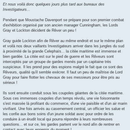
Et nous voilà donc quelques jours plus tard aux bureaux des
Investigateurs...
Pendant que Moustache Davenport se prépare pour son premier combat
d'exhibition organisé par son ancien manager Cunningham, les Lords
Gray et Lockton décident de Rêver un peu !
Gray guide Lockton afin de Rêver au même endroit et sur le même plan
et voilà nos deux vaillants Investigateurs arriver dans les jungles du sud
à proximité de la grande Celephaïs... la citée maritime est immense et
bien gardée. La citée est sur le pied de guerre et les Rêveurs sont
interceptés par un groupe de gardes menés par un capitaine très
suspicieux. Il les prend pour des espions malgré le fait que ce sont des
Rêveurs, qualité qu'il semble exécrer. Il faut un peu de maîtrise de Lord
Gray pour faire flotter les chevaux de ses messieurs pour être pris au
sérieux !
Ils sont ensuite conduit sous les coupoles géantes de la citée maritime.
Sous ces immenses coupoles d'un temps révolu, une vie foisonnante
s'est massée là profitant du commerce, d'une vie paisible et d'un air marin
vivifiant. Une fois arrivés au casernement central, un officier les salue et
les confie aux bons soins d'un jeune soldat avec pour ordre de les
conduire à un érudit local qui pourra répondre à leurs nombreuses
questions... et sur ce, les gardes partent ver le nord afin de rentrer en
contact avec leurs ennemis du moment !