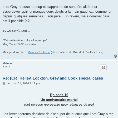
Lord Gray accuse le coup et s'approche de son père alité pour
s'apercevoir qu'il lui manque deux doigts à la main gauche... comme lui
depuis quelques semaines... son père... un rêveur, mais commet cela
est-il possible ?!?
To be continued...
"J'ai tué le sérieux il y a longtemps"
Moi, Circa 10h30 ce matin
Mes prod sur Itch :
Malone77 - itch.io
(du Frontière, du Dredd et d'autres trucs)
Malone
Banni
Re: [CR] Kelley, Lockton, Grey and Cook special cases
M
ven. mai 01, 2026 8:12 pm
e
s
s
Épisode 16
a
g
Un anniversaire mortel
e
(cet épisode représente deux séances de jeu)
Les Investigateurs décident de s'occuper de la lettre que Lord Gray a reçu