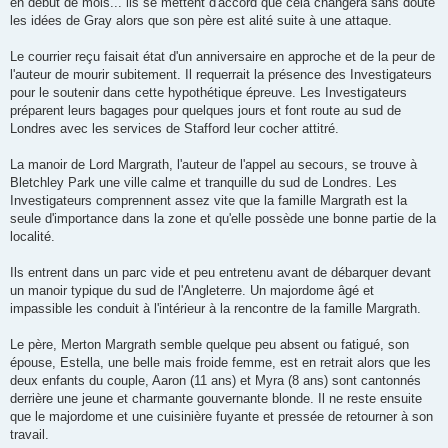
en début de mois... ils se mettent d'accord que cela changera sans doute
les idées de Gray alors que son père est alité suite à une attaque.
Le courrier reçu faisait état d'un anniversaire en approche et de la peur de
l'auteur de mourir subitement. Il requerrait la présence des Investigateurs
pour le soutenir dans cette hypothétique épreuve. Les Investigateurs
préparent leurs bagages pour quelques jours et font route au sud de
Londres avec les services de Stafford leur cocher attitré.
La manoir de Lord Margrath, l'auteur de l'appel au secours, se trouve à
Bletchley Park une ville calme et tranquille du sud de Londres. Les
Investigateurs comprennent assez vite que la famille Margrath est la
seule d'importance dans la zone et qu'elle possède une bonne partie de la
localité.
Ils entrent dans un parc vide et peu entretenu avant de débarquer devant
un manoir typique du sud de l'Angleterre. Un majordome âgé et
impassible les conduit à l'intérieur à la rencontre de la famille Margrath.
Le père, Merton Margrath semble quelque peu absent ou fatigué, son
épouse, Estella, une belle mais froide femme, est en retrait alors que les
deux enfants du couple, Aaron (11 ans) et Myra (8 ans) sont cantonnés
derrière une jeune et charmante gouvernante blonde. Il ne reste ensuite
que le majordome et une cuisinière fuyante et pressée de retourner à son
travail.