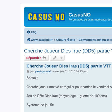
CasusNO
Forum avec de vrais morceaux de
FAQ
www.casusno.fr
Culture rôliste
Conventions, binouzes e
Cherche Joueur Dies Irae (DD5) partie 
Répondre
Cherche Joueur Dies Irae (DD5) partie VTT 
M
par
pandapanda1
»
mar. juin 02, 2026 10:15 pm
e
s
Bonsoir,
s
a
g
Cherche joueur motivé et régulier pour parties le vendredi s
e
Jeu de Rôle Dies Irae (moyen age - guerre de 100 ans)
Système de jeu 5e