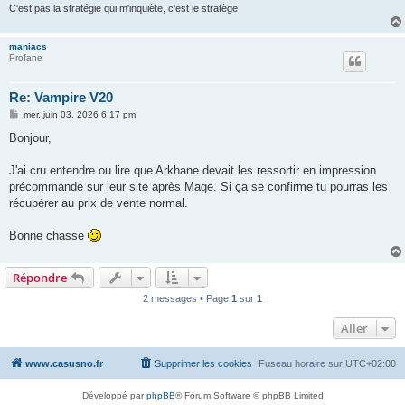
C'est pas la stratégie qui m'inquiète, c'est le stratège
maniacs
Profane
Re: Vampire V20
M
mer. juin 03, 2026 6:17 pm
e
s
Bonjour,
s
a
g
J'ai cru entendre ou lire que Arkhane devait les ressortir en impression
e
précommande sur leur site après Mage. Si ça se confirme tu pourras les
récupérer au prix de vente normal.
Bonne chasse
Répondre
2 messages • Page
1
sur
1
Aller
www.casusno.fr
Supprimer les cookies
Fuseau horaire sur
UTC+02:00
Développé par
phpBB
® Forum Software © phpBB Limited