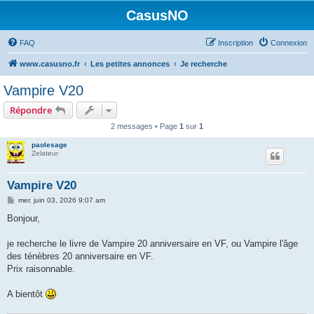
CasusNO
FAQ
Inscription
Connexion
www.casusno.fr
Les petites annonces
Je recherche
Vampire V20
Répondre
2 messages • Page
1
sur
1
paolesage
Zelateur
Vampire V20
M
mer. juin 03, 2026 9:07 am
e
s
Bonjour,
s
a
g
je recherche le livre de Vampire 20 anniversaire en VF, ou Vampire l'âge
e
des ténèbres 20 anniversaire en VF.
Prix raisonnable.
A bientôt