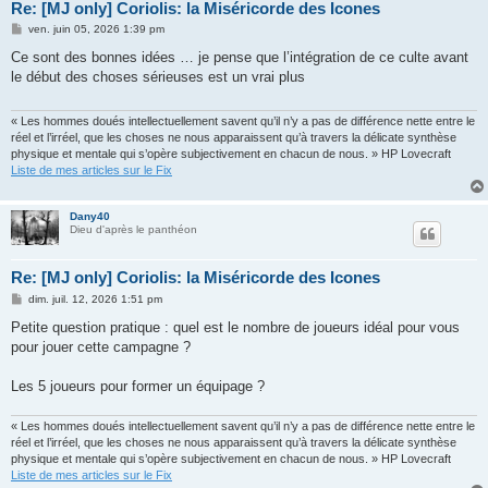
Re: [MJ only] Coriolis: la Miséricorde des Icones
M
ven. juin 05, 2026 1:39 pm
e
s
Ce sont des bonnes idées … je pense que l’intégration de ce culte avant
s
le début des choses sérieuses est un vrai plus
a
g
e
« Les hommes doués intellectuellement savent qu’il n’y a pas de différence nette entre le
réel et l’irréel, que les choses ne nous apparaissent qu’à travers la délicate synthèse
physique et mentale qui s’opère subjectivement en chacun de nous. » HP Lovecraft
Liste de mes articles sur le Fix
Dany40
Dieu d'après le panthéon
Re: [MJ only] Coriolis: la Miséricorde des Icones
M
dim. juil. 12, 2026 1:51 pm
e
s
Petite question pratique : quel est le nombre de joueurs idéal pour vous
s
pour jouer cette campagne ?
a
g
e
Les 5 joueurs pour former un équipage ?
« Les hommes doués intellectuellement savent qu’il n’y a pas de différence nette entre le
réel et l’irréel, que les choses ne nous apparaissent qu’à travers la délicate synthèse
physique et mentale qui s’opère subjectivement en chacun de nous. » HP Lovecraft
Liste de mes articles sur le Fix