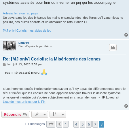
systèmes assistés pour finir ou inventer un pnj qui les accompagne.
Artesia: le retour au pays
Un pays sans loi, des brigands les mains ensanglantées, des livres qu'il vaut mieux ne
pas lire, des cultes secrets et un chevalier de retour chez lui.
[MJ only] Coriolis mes aides de jeu
Dany40
Dieu d'après le panthéon
Re: [MJ only] Coriolis: la Miséricorde des Icones
M
lun. juil. 13, 2026 5:58 pm
e
s
Tres intéressant merci
s
a
g
e
« Les hommes doués intellectuellement savent qu’il n’y a pas de différence nette entre le
réel et l’irréel, que les choses ne nous apparaissent qu’à travers la délicate synthèse
physique et mentale qui s’opère subjectivement en chacun de nous. » HP Lovecraft
Liste de mes articles sur le Fix
Répondre
Page
8
sur
8
1
4
5
6
7
8
Précédent
111 messages
…