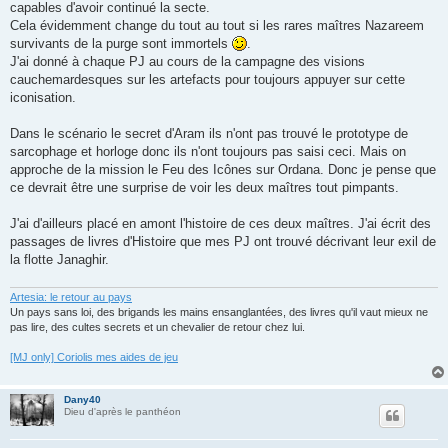
capables d'avoir continué la secte.
Cela évidemment change du tout au tout si les rares maîtres Nazareem
survivants de la purge sont immortels
.
J'ai donné à chaque PJ au cours de la campagne des visions
cauchemardesques sur les artefacts pour toujours appuyer sur cette
iconisation.
Dans le scénario le secret d'Aram ils n'ont pas trouvé le prototype de
sarcophage et horloge donc ils n'ont toujours pas saisi ceci. Mais on
approche de la mission le Feu des Icônes sur Ordana. Donc je pense que
ce devrait être une surprise de voir les deux maîtres tout pimpants.
J'ai d'ailleurs placé en amont l'histoire de ces deux maîtres. J'ai écrit des
passages de livres d'Histoire que mes PJ ont trouvé décrivant leur exil de
la flotte Janaghir.
Artesia: le retour au pays
Un pays sans loi, des brigands les mains ensanglantées, des livres qu'il vaut mieux ne
pas lire, des cultes secrets et un chevalier de retour chez lui.
[MJ only] Coriolis mes aides de jeu
Dany40
Dieu d'après le panthéon