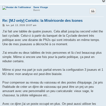
Sans Visage
Banni
Re: [MJ only] Coriolis: la Miséricorde des Icones
M
lun. juil. 13, 2026 10:07 am
e
s
J'ai fait une tablée de quatre joueurs. Cela allait jusqu'au second volet the
s
last cyclade. Celui-ci à partir du banquet de la Cyclade devient très
a
g
politique avec une dizaine de PNJs qui sont introduits en même temps.
e
Une de mes joueuses a décroché à ce moment.
J'ai ensuite eu deux tablées de trois personnes et là c'est beaucoup plus
simple. Même si encore une fois pour la partie politique, ça peut en
rebuter certains.
Même si pour ma part je suis partial envers la configuration 3 joueurs et 1
MJ donc mon analyse est peut-être biaisée.
Pour compenser au niveau du vaisseau et des postes d'équipage, j'ai pris
l'habitude de créer un djinn de vaisseau qui peut être un pnj un peu
amusant avec une personnalité un peu caricaturale: vieux sage, le
chasseur, la zélote religieuse etc...
Avec ce djinn j'ai un poste occupé en plus. On peut aussi utiliser les