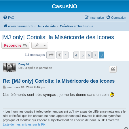
CasusNO
FAQ
Inscription
Connexion
www.casusno.fr
Jeux de rôle
Création et Technique
[MJ only] Coriolis: la Miséricorde des Icones
Répondre
Page
8
sur
8
1
4
5
6
7
8
Précédent
111 messages
…
Dany40
Dieu d'après le panthéon
Re: [MJ only] Coriolis: la Miséricorde des Icones
M
mer. mars 04, 2026 9:46 pm
e
s
Ces éléments sont très sympas , je me les donne dans un coin
s
a
g
e
« Les hommes doués intellectuellement savent qu’il n’y a pas de différence nette entre le
réel et l’irréel, que les choses ne nous apparaissent qu’à travers la délicate synthèse
physique et mentale qui s’opère subjectivement en chacun de nous. » HP Lovecraft
Liste de mes articles sur le Fix