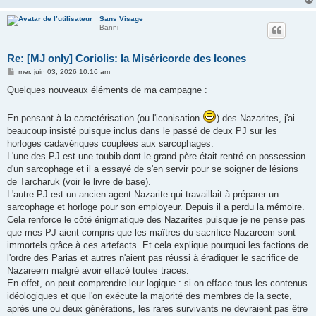
Sans Visage
Banni
Re: [MJ only] Coriolis: la Miséricorde des Icones
M
mer. juin 03, 2026 10:16 am
e
s
Quelques nouveaux éléments de ma campagne :
s
a
g
En pensant à la caractérisation (ou l'iconisation
) des Nazarites, j'ai
e
beaucoup insisté puisque inclus dans le passé de deux PJ sur les
horloges cadavériques couplées aux sarcophages.
L'une des PJ est une toubib dont le grand père était rentré en possession
d'un sarcophage et il a essayé de s'en servir pour se soigner de lésions
de Tarcharuk (voir le livre de base).
L'autre PJ est un ancien agent Nazarite qui travaillait à préparer un
sarcophage et horloge pour son employeur. Depuis il a perdu la mémoire.
Cela renforce le côté énigmatique des Nazarites puisque je ne pense pas
que mes PJ aient compris que les maîtres du sacrifice Nazareem sont
immortels grâce à ces artefacts. Et cela explique pourquoi les factions de
l'ordre des Parias et autres n'aient pas réussi à éradiquer le sacrifice de
Nazareem malgré avoir effacé toutes traces.
En effet, on peut comprendre leur logique : si on efface tous les contenus
idéologiques et que l'on exécute la majorité des membres de la secte,
après une ou deux générations, les rares survivants ne devraient pas être