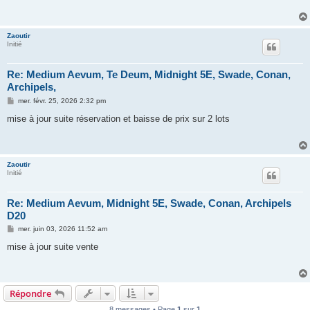
a
g
e
Zaoutir
Initié
Re: Medium Aevum, Te Deum, Midnight 5E, Swade, Conan,
Archipels,
M
mer. févr. 25, 2026 2:32 pm
e
s
mise à jour suite réservation et baisse de prix sur 2 lots
s
a
g
e
Zaoutir
Initié
Re: Medium Aevum, Midnight 5E, Swade, Conan, Archipels
D20
M
mer. juin 03, 2026 11:52 am
e
s
mise à jour suite vente
s
a
g
e
Répondre
8 messages • Page
1
sur
1