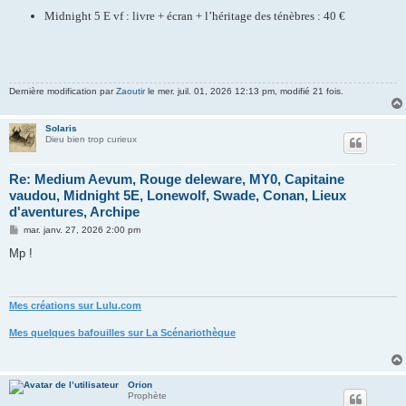
Midnight 5 E vf : livre + écran + l’héritage des ténèbres : 40 €
Dernière modification par
Zaoutir
le mer. juil. 01, 2026 12:13 pm, modifié 21 fois.
Solaris
Dieu bien trop curieux
Re: Medium Aevum, Rouge deleware, MY0, Capitaine
vaudou, Midnight 5E, Lonewolf, Swade, Conan, Lieux
d'aventures, Archipe
M
mar. janv. 27, 2026 2:00 pm
e
s
Mp !
s
a
g
e
Mes créations sur Lulu.com
Mes quelques bafouilles sur La Scénariothèque
Orion
Prophète