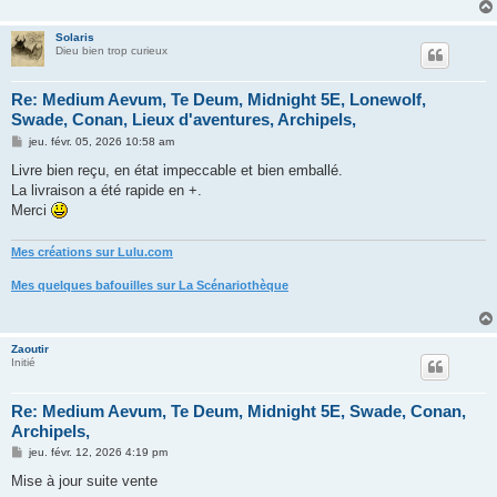
g
e
Solaris
Dieu bien trop curieux
Re: Medium Aevum, Te Deum, Midnight 5E, Lonewolf,
Swade, Conan, Lieux d'aventures, Archipels,
M
jeu. févr. 05, 2026 10:58 am
e
s
Livre bien reçu, en état impeccable et bien emballé.
s
La livraison a été rapide en +.
a
g
Merci
e
Mes créations sur Lulu.com
Mes quelques bafouilles sur La Scénariothèque
Zaoutir
Initié
Re: Medium Aevum, Te Deum, Midnight 5E, Swade, Conan,
Archipels,
M
jeu. févr. 12, 2026 4:19 pm
e
s
Mise à jour suite vente
s