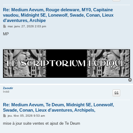
Re: Medium Aevum, Rouge deleware, MY0, Capitaine
vaudou, Midnight 5E, Lonewolf, Swade, Conan, Lieux
d'aventures, Archipe
M
mar. janv. 27, 2026 2:03 pm
e
s
MP
s
a
g
e
Zaoutir
Initié
Re: Medium Aevum, Te Deum, Midnight 5E, Lonewolf,
Swade, Conan, Lieux d'aventures, Archipels,
M
jeu. févr. 05, 2026 9:53 am
e
s
mise à jour suite ventes et ajout de Te Deum
s
a