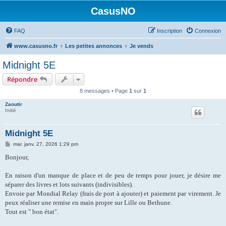
CasusNO
FAQ
Inscription
Connexion
www.casusno.fr
Les petites annonces
Je vends
Midnight 5E
Répondre
8 messages • Page
1
sur
1
Zaoutir
Initié
Midnight 5E
M
mar. janv. 27, 2026 1:29 pm
e
s
Bonjour,
s
a
g
En raison d'un manque de place et de peu de temps pour jouer, je désire me
e
séparer des livres et lots suivants (indivisibles).
Envoie par Mondial Relay (frais de port à ajouter) et paiement par virement. Je
peux réaliser une remise en main propre sur Lille ou Bethune.
Tout est " bon état".