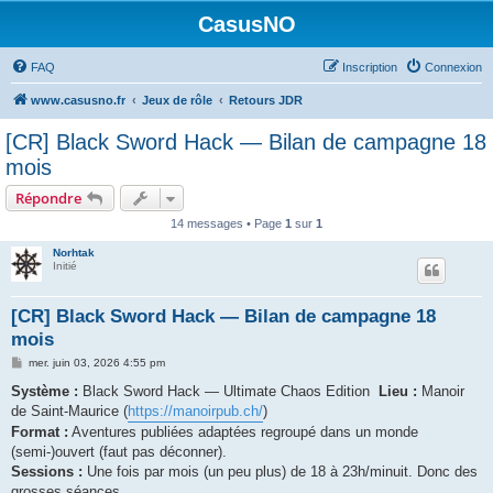
CasusNO
FAQ
Inscription
Connexion
www.casusno.fr
Jeux de rôle
Retours JDR
[CR] Black Sword Hack — Bilan de campagne 18
mois
Répondre
14 messages • Page
1
sur
1
Norhtak
Initié
[CR] Black Sword Hack — Bilan de campagne 18
mois
M
mer. juin 03, 2026 4:55 pm
e
s
Système :
Black Sword Hack — Ultimate Chaos Edition
Lieu :
Manoir
s
de Saint-Maurice (
https://manoirpub.ch/
)
a
g
Format :
Aventures publiées adaptées regroupé dans un monde
e
(semi-)ouvert (faut pas déconner).
Sessions :
Une fois par mois (un peu plus) de 18 à 23h/minuit. Donc des
grosses séances.