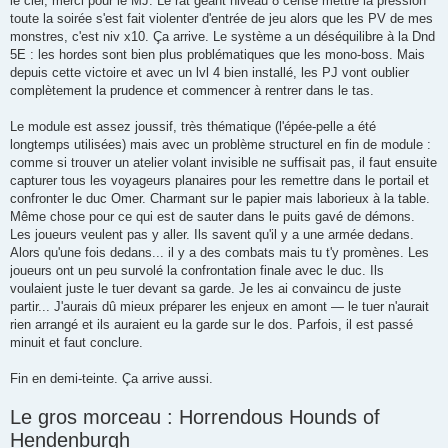
le ciel, merci pour le MJ. Le rat géant niveau 8 censé mettre la pression
toute la soirée s'est fait violenter d'entrée de jeu alors que les PV de mes
monstres, c'est niv x10. Ça arrive. Le système a un déséquilibre à la Dnd
5E : les hordes sont bien plus problématiques que les mono-boss. Mais
depuis cette victoire et avec un lvl 4 bien installé, les PJ vont oublier
complètement la prudence et commencer à rentrer dans le tas.
Le module est assez joussif, très thématique (l'épée-pelle a été
longtemps utilisées) mais avec un problème structurel en fin de module :
comme si trouver un atelier volant invisible ne suffisait pas, il faut ensuite
capturer tous les voyageurs planaires pour les remettre dans le portail et
confronter le duc Omer. Charmant sur le papier mais laborieux à la table.
Même chose pour ce qui est de sauter dans le puits gavé de démons.
Les joueurs veulent pas y aller. Ils savent qu'il y a une armée dedans.
Alors qu'une fois dedans... il y a des combats mais tu t'y promènes. Les
joueurs ont un peu survolé la confrontation finale avec le duc. Ils
voulaient juste le tuer devant sa garde. Je les ai convaincu de juste
partir... J'aurais dû mieux préparer les enjeux en amont — le tuer n'aurait
rien arrangé et ils auraient eu la garde sur le dos. Parfois, il est passé
minuit et faut conclure.
Fin en demi-teinte. Ça arrive aussi.
Le gros morceau : Horrendous Hounds of
Hendenburgh