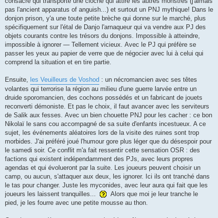
consacré qui transporte une cloche qui attire les autres monstres (j'aimais
pas l'ancient apparatus of anguish...) et surtout un PNJ mythique! Dans le
donjon prison, y'a une toute petite brèche qui donne sur le marché, plus
spécifiquement sur l'étal de Danjo l'arnaqueur qui va vendre aux PJ des
objets courants contre les trésors du donjons. Impossible à atteindre,
impossible à ignorer — Tellement vicieux. Avec le PJ qui préfère se
passer les yeux au papier de verre que de négocier avec lui à celui qui
comprend la situation et en tire partie.
Ensuite,
les Veuilleurs de Voshod
: un nécromancien avec ses têtes
volantes qui terrorise la région au milieu d'une guerre larvée entre un
druide sporomancien, des cochons possédés et un fabricant de jouets
reconverti démoniste. Et pas le choix, il faut avancer avec les serviteurs
de Salik aux fesses. Avec un bien chouette PNJ pour les cacher : ce bon
Nikolaï le sans cou accompagné de sa suite d'enfants incestueux. A ce
sujet, les événements aléatoires lors de la visite des ruines sont trop
morbides. J'ai préféré joué l'humour gore plus léger que du désespoir pour
le samedi soir. Ce conflit m'a fait ressentir cette sensation OSR : des
factions qui existent indépendamment des PJs, avec leurs propres
agendas et qui évolueront par la suite. Les joueurs peuvent choisir un
camp, ou aucun, s'attaquer aux deux, les ignorer. Ici ils ont tranché dans
le tas pour changer. Juste les myconides, avec leur aura qui fait que les
joueurs les laissent tranquilles...
Alors que moi je leur tranche le
pied, je les fourre avec une petite mousse au thon.