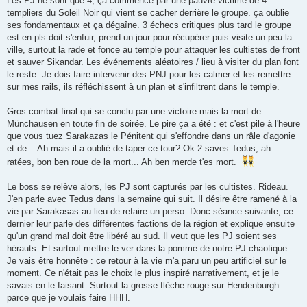
Les PJ ne sont que 4, ça commence par une pauvre victime de 4
templiers du Soleil Noir qui vient se cacher derrière le groupe. ça oublie
ses fondamentaux et ça dégaîne. 3 échecs critiques plus tard le groupe
est en pls doit s'enfuir, prend un jour pour récupérer puis visite un peu la
ville, surtout la rade et fonce au temple pour attaquer les cultistes de front
et sauver Sikandar. Les événements aléatoires / lieu à visiter du plan font
le reste. Je dois faire intervenir des PNJ pour les calmer et les remettre
sur mes rails, ils réfléchissent à un plan et s'infiltrent dans le temple.
Gros combat final qui se conclu par une victoire mais la mort de
Münchausen en toute fin de soirée. Le pire ça a été : et c'est pile à l'heure
que vous tuez Sarakazas le Pénitent qui s'effondre dans un râle d'agonie
et de... Ah mais il a oublié de taper ce tour? Ok 2 saves Tedus, ah
ratées, bon ben roue de la mort... Ah ben merde t'es mort.
Le boss se relève alors, les PJ sont capturés par les cultistes. Rideau.
J'en parle avec Tedus dans la semaine qui suit. Il désire être ramené à la
vie par Sarakasas au lieu de refaire un perso. Donc séance suivante, ce
dernier leur parle des différentes factions de la région et explique ensuite
qu'un grand mal doit être libéré au sud. Il veut que les PJ soient ses
hérauts. Et surtout mettre le ver dans la pomme de notre PJ chaotique.
Je vais être honnête : ce retour à la vie m'a paru un peu artificiel sur le
moment. Ce n'était pas le choix le plus inspiré narrativement, et je le
savais en le faisant. Surtout la grosse flèche rouge sur Hendenburgh
parce que je voulais faire HHH.