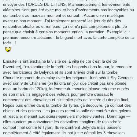
envoyer des HORDES DE CHIENS. Malheureusement, les événements
aléatoires n'ont pas été avec moi et bcp d'événements pas incroyables ou
qui tombent au mauvais moment et surtout... Aucun chien maléfique
avant un bon moment. J'ai totalement respecté les jets de dés des
rencontres aléatoires et rumeurs. ça ne m'a pas complètement plu. Je
pense que choisir à certains moments enrichi la narration. Exemple ici :
première rencontre aléatoire : le brigand mort avec la carte complète de la
forêt...!
Ensuite ils ont enchaîné la visite de la villa (le cor c'est la clé de
l'aventure), l'exploration de la forêt, les brigands dans la tour, la rencontre
avec les bâtards de Belynda et ils sont arrivés droit sur la tombe.
Chouette moment de roleplay avec les brigands, Irina séduit Sly Georges
avec son 9 de Charisme (on lui dira un jour que c'était pas une blonde
mais un barbu de 120kg), la femme du meunier jalouse retourne auprès
de son mari. Ils engagent des voleurs pour prendre d'assaut le
campement des chevaliers et s'installer près de l'entrée du donjon final.
Repos puis entrée dans la tombe du Tyran, ça découvre, ça combat des
chiens et des golems. Les joueurs ratent la salle de contrôle des golems
et l'escalier menant aux sœurs-éperviers mortes-vivantes. Dommage —
elles auraient pu convaincre les chevaliers-sangliers de rejoindre le
combat final contre le Tyran. Ils rencontrent Belynda mais passent
complètement à côté également. ils ont juste démoli les 3 chevaliers