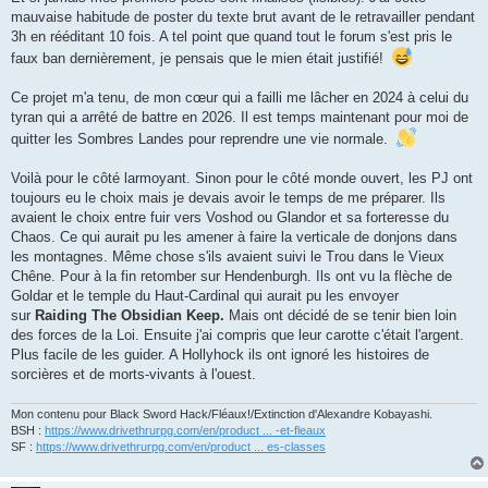
e
mauvaise habitude de poster du texte brut avant de le retravailler pendant
3h en rééditant 10 fois. A tel point que quand tout le forum s'est pris le
faux ban dernièrement, je pensais que le mien était justifié!
Ce projet m'a tenu, de mon cœur qui a failli me lâcher en 2024 à celui du
tyran qui a arrêté de battre en 2026. Il est temps maintenant pour moi de
quitter les Sombres Landes pour reprendre une vie normale.
Voilà pour le côté larmoyant. Sinon pour le côté monde ouvert, les PJ ont
toujours eu le choix mais je devais avoir le temps de me préparer. Ils
avaient le choix entre fuir vers Voshod ou Glandor et sa forteresse du
Chaos. Ce qui aurait pu les amener à faire la verticale de donjons dans
les montagnes. Même chose s'ils avaient suivi le Trou dans le Vieux
Chêne. Pour à la fin retomber sur Hendenburgh. Ils ont vu la flèche de
Goldar et le temple du Haut-Cardinal qui aurait pu les envoyer
sur
Raiding The Obsidian Keep.
Mais ont décidé de se tenir bien loin
des forces de la Loi. Ensuite j'ai compris que leur carotte c'était l'argent.
Plus facile de les guider. A Hollyhock ils ont ignoré les histoires de
sorcières et de morts-vivants à l'ouest.
Mon contenu pour Black Sword Hack/Fléaux!/Extinction d'Alexandre Kobayashi.
BSH :
https://www.drivethrurpg.com/en/product ... -et-fleaux
SF :
https://www.drivethrurpg.com/en/product ... es-classes