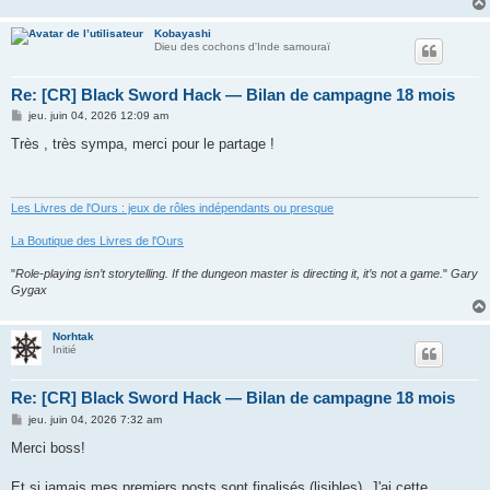
Kobayashi
Dieu des cochons d'Inde samouraï
Re: [CR] Black Sword Hack — Bilan de campagne 18 mois
M
jeu. juin 04, 2026 12:09 am
e
s
Très , très sympa, merci pour le partage !
s
a
g
e
Les Livres de l'Ours : jeux de rôles indépendants ou presque
La Boutique des Livres de l'Ours
"
Role-playing isn’t storytelling. If the dungeon master is directing it, it’s not a game.
"
Gary
Gygax
Norhtak
Initié
Re: [CR] Black Sword Hack — Bilan de campagne 18 mois
M
jeu. juin 04, 2026 7:32 am
e
s
Merci boss!
s
a
g
Et si jamais mes premiers posts sont finalisés (lisibles). J'ai cette