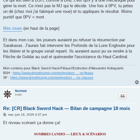
Ce qui est bien à BSH, comme à Dnd, c'est qu'il y a une mécanique pour
s
gérer la mort. Ce n'est pas le MJ qui le décide. Une fois à 0PV, tu jettes
a
g
un dé (chez moi j'ai fabriqué une roue) et tu appliques le résultat. Moins
e
punitif que 0PV = mort.
Mes roues
(en haut de la page)
Et dans mon cas, les joueurs auraient pu refuser la résurrection par
Sarakasas. J'aurais fait intervenir les Profonds de la Lune Engloutie pour
les libérer et le groupe serait reparti. Ils auraient aussi pu se rendre à la
Flèche de Goldar au sud et quémander l'assistance du Haut-Cardinal.
Mon contenu pour Black Sword Hack/Fléaux!/Extinction d'Alexandre Kobayashi.
BSH :
https://www.drivethrurpg.com/en/product ... -et-fleaux
SF :
https://www.drivethrurpg.com/en/product ... es-classes
Norhtak
Initié
Re: [CR] Black Sword Hack — Bilan de campagne 18 mois
M
mar. juin 16, 2026 4:37 pm
e
s
Et niveau scénarii ça donne ça!
s
a
g
SOMBRES LANDES — LIEUX & SCÉNARIOS
e