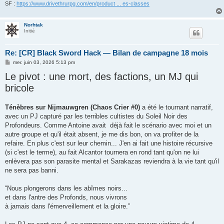
SF :
https://www.drivethrurpg.com/en/product ... es-classes
Norhtak
Initié
Re: [CR] Black Sword Hack — Bilan de campagne 18 mois
M
mer. juin 03, 2026 5:13 pm
e
Le pivot : une mort, des factions, un MJ qui
s
s
bricole
a
g
e
Ténèbres sur Nijmauwgren (Chaos Crier #0)
a été le tournant narratif,
avec un PJ capturé par les terribles cultistes du Soleil Noir des
Profondeurs. Comme Antoine avait déjà fait le scénario avec moi et un
autre groupe et qu'il était absent, je me dis bon, on va profiter de la
refaire. En plus c'est sur leur chemin... J'en ai fait une histoire récursive
(si c'est le terme), au fait Alcantor tournera en rond tant qu'on ne lui
enlèvera pas son parasite mental et Sarakazas reviendra à la vie tant qu'il
ne sera pas banni.
“Nous plongerons dans les abîmes noirs...
et dans l'antre des Profonds, nous vivrons
à jamais dans l'émerveillement et la gloire.”