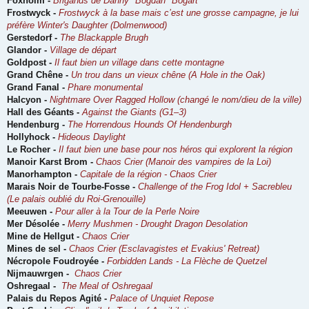
Foxholm -
Brigands de Danny "Bogdan" Bogart
Frostwyck -
Frostwyck à la base mais c’est une grosse campagne, je lui
préfère Winter's Daughter (Dolmenwood)
Gerstedorf -
The Blackapple Brugh
Glandor -
Village de départ
Goldpost -
Il faut bien un village dans cette montagne
Grand Chêne -
Un trou dans un vieux chêne (A Hole in the Oak)
Grand Fanal -
Phare monumental
Halcyon -
Nightmare Over Ragged Hollow (changé le nom/dieu de la ville)
Hall des Géants -
Against the Giants (G1–3)
Hendenburg -
The Horrendous Hounds Of Hendenburgh
Hollyhock -
Hideous Daylight
Le Rocher -
Il faut bien une base pour nos héros qui explorent la région
Manoir Karst Brom -
Chaos Crier (Manoir des vampires de la Loi)
Manorhampton -
Capitale de la région - Chaos Crier
Marais Noir de Tourbe-Fosse -
Challenge of the Frog Idol + Sacrebleu
(Le palais oublié du Roi-Grenouille)
Meeuwen -
Pour aller à la Tour de la Perle Noire
Mer Désolée -
Merry Mushmen - Drought Dragon Desolation
Mine de Hellgut -
Chaos Crier
Mines de sel -
Chaos Crier (Esclavagistes et Evakius' Retreat)
Nécropole Foudroyée -
Forbidden Lands - La Flèche de Quetzel
Nijmauwrgen -
Chaos Crier
Oshregaal -
The Meal of Oshregaal
Palais du Repos Agité -
Palace of Unquiet Repose