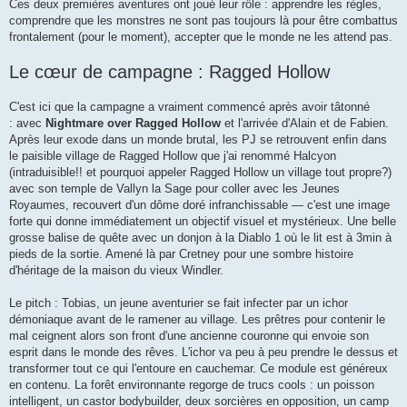
Ces deux premières aventures ont joué leur rôle : apprendre les règles,
comprendre que les monstres ne sont pas toujours là pour être combattus
frontalement (pour le moment), accepter que le monde ne les attend pas.
Le cœur de campagne : Ragged Hollow
C'est ici que la campagne a vraiment commencé après avoir tâtonné
: avec
Nightmare over Ragged Hollow
et l'arrivée d'Alain et de Fabien.
Après leur exode dans un monde brutal, les PJ se retrouvent enfin dans
le paisible village de Ragged Hollow que j'ai renommé Halcyon
(intraduisible!! et pourquoi appeler Ragged Hollow un village tout propre?)
avec son temple de Vallyn la Sage pour coller avec les Jeunes
Royaumes, recouvert d'un dôme doré infranchissable — c'est une image
forte qui donne immédiatement un objectif visuel et mystérieux. Une belle
grosse balise de quête avec un donjon à la Diablo 1 où le lit est à 3min à
pieds de la sortie. Amené là par Cretney pour une sombre histoire
d'héritage de la maison du vieux Windler.
Le pitch : Tobias, un jeune aventurier se fait infecter par un ichor
démoniaque avant de le ramener au village. Les prêtres pour contenir le
mal ceignent alors son front d'une ancienne couronne qui envoie son
esprit dans le monde des rêves. L'ichor va peu à peu prendre le dessus et
transformer tout ce qui l'entoure en cauchemar. Ce module est généreux
en contenu. La forêt environnante regorge de trucs cools : un poisson
intelligent, un castor bodybuilder, deux sorcières en opposition, un camp