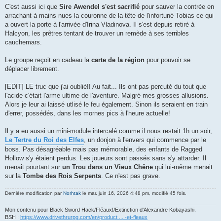
C'est aussi ici que
Sire Awendel s'est sacrifié
pour sauver la contrée en
arrachant à mains nues la couronne de la tête de l'infortuné Tobias ce qui
a ouvert la porte à l'arrivée d'Irina Vladinova. Il s'est depuis retiré à
Halcyon, les prêtres tentant de trouver un remède à ses terribles
cauchemars.
Le groupe reçoit en cadeau la
carte de la région
pour pouvoir se
déplacer librement.
[EDIT] LE truc que j'ai oublié!! Au fait... Ils ont pas percuté du tout que
l'acide c'était l'arme ultime de l'aventure. Malgré mes grosses allusions.
Alors je leur ai laissé utlisé le feu également. Sinon ils seraient en train
d'errer, possédés, dans les mornes pics à l'heure actuelle!
Il y a eu aussi un mini-module intercalé comme il nous restait 1h un soir,
Le Tertre du Roi des Elfes
, un donjon à l'envers qui commence par le
boss. Pas désagréable mais pas mémorable, des enfants de Ragged
Hollow s'y étaient perdus. Les joueurs sont passés sans s'y attarder. Il
menait pourtant sur
un
Trou dans un Vieux Chêne
qui lui-même menait
sur la
Tombe des Rois Serpents
. Ce n'est pas grave.
Dernière modification par
Norhtak
le mar. juin 16, 2026 4:48 pm, modifié 45 fois.
Mon contenu pour Black Sword Hack/Fléaux!/Extinction d'Alexandre Kobayashi.
BSH :
https://www.drivethrurpg.com/en/product ... -et-fleaux