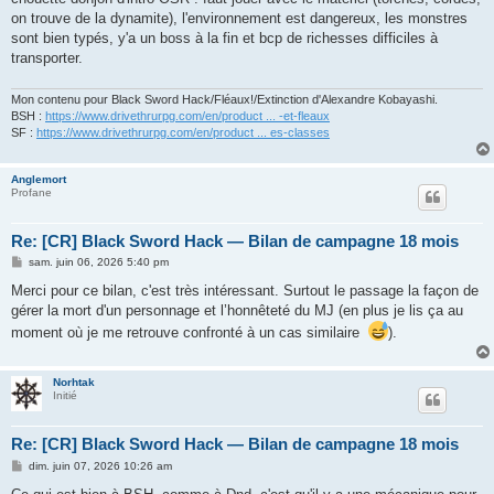
on trouve de la dynamite), l'environnement est dangereux, les monstres
sont bien typés, y'a un boss à la fin et bcp de richesses difficiles à
transporter.
Mon contenu pour Black Sword Hack/Fléaux!/Extinction d'Alexandre Kobayashi.
BSH :
https://www.drivethrurpg.com/en/product ... -et-fleaux
SF :
https://www.drivethrurpg.com/en/product ... es-classes
Anglemort
Profane
Re: [CR] Black Sword Hack — Bilan de campagne 18 mois
M
sam. juin 06, 2026 5:40 pm
e
s
Merci pour ce bilan, c'est très intéressant. Surtout le passage la façon de
s
gérer la mort d'un personnage et l’honnêteté du MJ (en plus je lis ça au
a
g
moment où je me retrouve confronté à un cas similaire
).
e
Norhtak
Initié
Re: [CR] Black Sword Hack — Bilan de campagne 18 mois
M
dim. juin 07, 2026 10:26 am
e
s