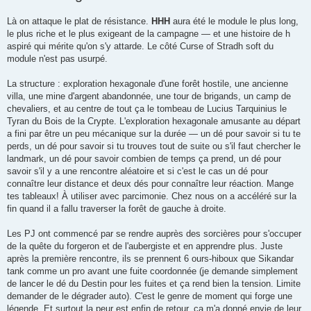
Là on attaque le plat de résistance.
HHH
aura été le module le plus long,
le plus riche et le plus exigeant de la campagne — et une histoire de h
aspiré qui mérite qu'on s'y attarde. Le côté Curse of Stradh soft du
module n'est pas usurpé.
La structure : exploration hexagonale d'une forêt hostile, une ancienne
villa, une mine d'argent abandonnée, une tour de brigands, un camp de
chevaliers, et au centre de tout ça le tombeau de Lucius Tarquinius le
Tyran du Bois de la Crypte. L'exploration hexagonale amusante au départ
a fini par être un peu mécanique sur la durée — un dé pour savoir si tu te
perds, un dé pour savoir si tu trouves tout de suite ou s'il faut chercher le
landmark, un dé pour savoir combien de temps ça prend, un dé pour
savoir s'il y a une rencontre aléatoire et si c'est le cas un dé pour
connaître leur distance et deux dés pour connaître leur réaction. Mange
tes tableaux! À utiliser avec parcimonie. Chez nous on a accéléré sur la
fin quand il a fallu traverser la forêt de gauche à droite.
Les PJ ont commencé par se rendre auprès des sorcières pour s'occuper
de la quête du forgeron et de l'aubergiste et en apprendre plus. Juste
après la première rencontre, ils se prennent 6 ours-hiboux que Sikandar
tank comme un pro avant une fuite coordonnée (je demande simplement
de lancer le dé du Destin pour les fuites et ça rend bien la tension. Limite
demander de le dégrader auto). C'est le genre de moment qui forge une
légende. Et surtout la peur est enfin de retour. ça m'a donné envie de leur