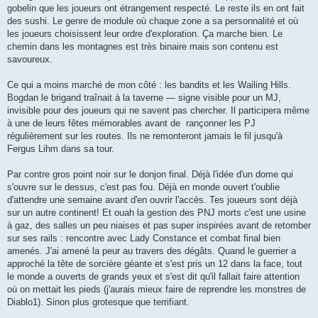
gobelin que les joueurs ont étrangement respecté. Le reste ils en ont fait
des sushi. Le genre de module où chaque zone a sa personnalité et où
les joueurs choisissent leur ordre d'exploration. Ça marche bien. Le
chemin dans les montagnes est très binaire mais son contenu est
savoureux.
Ce qui a moins marché de mon côté : les bandits et les Wailing Hills.
Bogdan le brigand traînait à la taverne — signe visible pour un MJ,
invisible pour des joueurs qui ne savent pas chercher. Il participera même
à une de leurs fêtes mémorables avant de rançonner les PJ
régulièrement sur les routes. Ils ne remonteront jamais le fil jusqu'à
Fergus Lihm dans sa tour.
Par contre gros point noir sur le donjon final. Déjà l'idée d'un dome qui
s'ouvre sur le dessus, c'est pas fou. Déjà en monde ouvert t'oublie
d'attendre une semaine avant d'en ouvrir l'accès. Tes joueurs sont déjà
sur un autre continent! Et ouah la gestion des PNJ morts c'est une usine
à gaz, des salles un peu niaises et pas super inspirées avant de retomber
sur ses rails : rencontre avec Lady Constance et combat final bien
amenés. J'ai amené la peur au travers des dégâts. Quand le guerrier a
approché la tête de sorcière géante et s'est pris un 12 dans la face, tout
le monde a ouverts de grands yeux et s'est dit qu'il fallait faire attention
où on mettait les pieds (j'aurais mieux faire de reprendre les monstres de
Diablo1). Sinon plus grotesque que terrifiant.