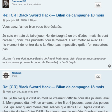
Sammael99
Dieu des babines ruinées
Re: [CR] Black Sword Hack — Bilan de campagne 18 mois
M
jeu. juin 04, 2026 1:10 pm
e
s
Vous avez l'air de bien vous être éclatés.
s
a
g
Je suis en train de faire jouer Hendenburgh à un trio d'ados, mais ils sont
e
niveau 1, donc très prudents pour le moment. C'est motorisé avec DCC.
Ils viennent de rentrer dans la Mine, pas impossible qu'ils n'en ressortent
pas...
Mozart n'a pas écrit que le Boléro de Ravel. Mais aussi plein d'autres trucs beaucoup
moins connus (comme le canon de Pachelbel). - Le Grümph
Norhtak
Initié
Re: [CR] Black Sword Hack — Bilan de campagne 18 mois
M
ven. juin 05, 2026 5:53 pm
e
s
Oui, je trouve que c'est un module vraiment difficile pour des joueurs level
s
2. Mon groupe était lvl4 en arrivant, entre 5 et 6 joueurs, avec des persos
a
g
BSH qui sont quand même plus solides que dans OSE. Après c'est un
e
chouette donjon d'intro OSR : faut jouer avec le matériel (torches, cordes,