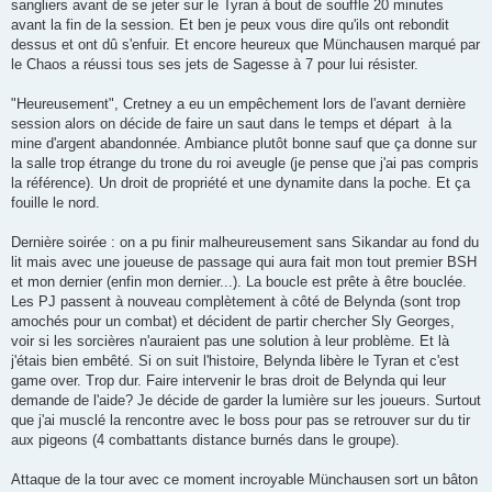
sangliers avant de se jeter sur le Tyran à bout de souffle 20 minutes
avant la fin de la session. Et ben je peux vous dire qu'ils ont rebondit
dessus et ont dû s'enfuir. Et encore heureux que Münchausen marqué par
le Chaos a réussi tous ses jets de Sagesse à 7 pour lui résister.
"Heureusement", Cretney a eu un empêchement lors de l'avant dernière
session alors on décide de faire un saut dans le temps et départ à la
mine d'argent abandonnée. Ambiance plutôt bonne sauf que ça donne sur
la salle trop étrange du trone du roi aveugle (je pense que j'ai pas compris
la référence). Un droit de propriété et une dynamite dans la poche. Et ça
fouille le nord.
Dernière soirée : on a pu finir malheureusement sans Sikandar au fond du
lit mais avec une joueuse de passage qui aura fait mon tout premier BSH
et mon dernier (enfin mon dernier...). La boucle est prête à être bouclée.
Les PJ passent à nouveau complètement à côté de Belynda (sont trop
amochés pour un combat) et décident de partir chercher Sly Georges,
voir si les sorcières n'auraient pas une solution à leur problème. Et là
j'étais bien embêté. Si on suit l'histoire, Belynda libère le Tyran et c'est
game over. Trop dur. Faire intervenir le bras droit de Belynda qui leur
demande de l'aide? Je décide de garder la lumière sur les joueurs. Surtout
que j'ai musclé la rencontre avec le boss pour pas se retrouver sur du tir
aux pigeons (4 combattants distance burnés dans le groupe).
Attaque de la tour avec ce moment incroyable Münchausen sort un bâton