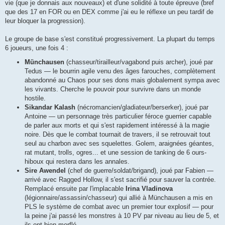
vie (que je donnais aux nouveaux) et d'une solidité à toute épreuve (bref
que des 17 en FOR ou en DEX comme j'ai eu le réflexe un peu tardif de
leur bloquer la progression).
Le groupe de base s'est constitué progressivement. La plupart du temps
6 joueurs, une fois 4 :
Münchausen
(chasseur/tirailleur/vagabond puis archer), joué par
Tedus — le bourrin agile venu des âges farouches, complètement
abandonné au Chaos pour ses dons mais globalement sympa avec
les vivants. Cherche le pouvoir pour survivre dans un monde
hostile.
Sikandar Kalash
(nécromancien/gladiateur/berserker), joué par
Antoine — un personnage très particulier féroce guerrier capable
de parler aux morts et qui s'est rapidement intéressé à la magie
noire. Dès que le combat tournait de travers, il se retrouvait tout
seul au charbon avec ses squelettes. Golem, araignées géantes,
rat mutant, trolls, ogres... et une session de tanking de 6 ours-
hiboux qui restera dans les annales.
Sire Awendel
(chef de guerre/soldat/brigand), joué par Fabien —
arrivé avec Ragged Hollow, il s'est sacrifié pour sauver la contrée.
Remplacé ensuite par l'implacable
Irina Vladinova
(légionnaire/assassin/chasseur) qui allié à Münchausen a mis en
PLS le système de combat avec un premier tour explosif — pour
la peine j'ai passé les monstres à 10 PV par niveau au lieu de 5, et
ils ont bien morflé.