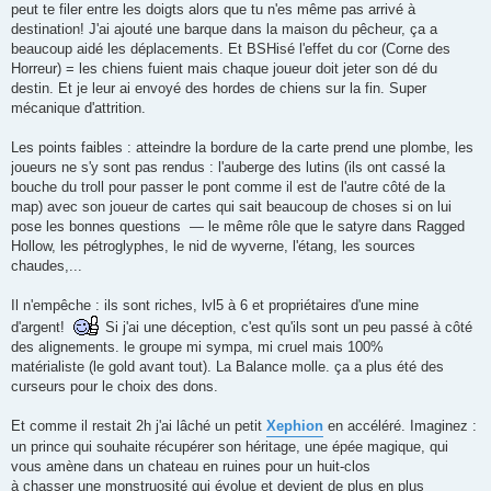
peut te filer entre les doigts alors que tu n'es même pas arrivé à
destination! J'ai ajouté une barque dans la maison du pêcheur, ça a
beaucoup aidé les déplacements. Et BSHisé l'effet du cor (Corne des
Horreur) = les chiens fuient mais chaque joueur doit jeter son dé du
destin. Et je leur ai envoyé des hordes de chiens sur la fin. Super
mécanique d'attrition.
Les points faibles : atteindre la bordure de la carte prend une plombe, les
joueurs ne s'y sont pas rendus : l'auberge des lutins (ils ont cassé la
bouche du troll pour passer le pont comme il est de l'autre côté de la
map) avec son joueur de cartes qui sait beaucoup de choses si on lui
pose les bonnes questions — le même rôle que le satyre dans Ragged
Hollow, les pétroglyphes, le nid de wyverne, l'étang, les sources
chaudes,...
Il n'empêche : ils sont riches, lvl5 à 6 et propriétaires d'une mine
d'argent!
Si j'ai une déception, c'est qu'ils sont un peu passé à côté
des alignements. le groupe mi sympa, mi cruel mais 100%
matérialiste (le gold avant tout). La Balance molle. ça a plus été des
curseurs pour le choix des dons.
Et comme il restait 2h j'ai lâché un petit
Xephion
en accéléré. Imaginez :
un prince qui souhaite récupérer son héritage, une épée magique, qui
vous amène dans un chateau en ruines pour un huit-clos
à chasser une monstruosité qui évolue et devient de plus en plus