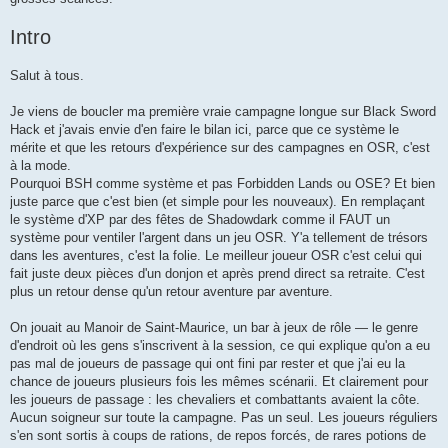
Intro
Salut à tous.
Je viens de boucler ma première vraie campagne longue sur Black Sword
Hack et j'avais envie d'en faire le bilan ici, parce que ce système le
mérite et que les retours d'expérience sur des campagnes en OSR, c'est
à la mode.
Pourquoi BSH comme système et pas Forbidden Lands ou OSE? Et bien
juste parce que c'est bien (et simple pour les nouveaux). En remplaçant
le système d'XP par des fêtes de Shadowdark comme il FAUT un
système pour ventiler l'argent dans un jeu OSR. Y'a tellement de trésors
dans les aventures, c'est la folie. Le meilleur joueur OSR c'est celui qui
fait juste deux pièces d'un donjon et après prend direct sa retraite. C'est
plus un retour dense qu'un retour aventure par aventure.
On jouait au Manoir de Saint-Maurice, un bar à jeux de rôle — le genre
d'endroit où les gens s'inscrivent à la session, ce qui explique qu'on a eu
pas mal de joueurs de passage qui ont fini par rester et que j'ai eu la
chance de joueurs plusieurs fois les mêmes scénarii. Et clairement pour
les joueurs de passage : les chevaliers et combattants avaient la côte.
Aucun soigneur sur toute la campagne. Pas un seul. Les joueurs réguliers
s'en sont sortis à coups de rations, de repos forcés, de rares potions de