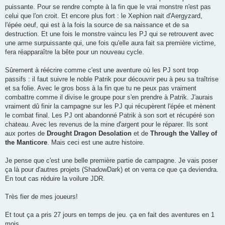
puissante. Pour se rendre compte à la fin que le vrai monstre n'est pas
celui que l'on croit. Et encore plus fort : le Xephion nait d'Aergyzard,
l'épée oeuf, qui est à la fois la source de sa naissance et de sa
destruction. Et une fois le monstre vaincu les PJ qui se retrouvent avec
une arme surpuissante qui, une fois qu'elle aura fait sa première victime,
fera réapparaître la bête pour un nouveau cycle.
Sûrement à réécrire comme c'est une aventure où les PJ sont trop
passifs : il faut suivre le noble Patrik pour découvrir peu à peu sa traîtrise
et sa folie. Avec le gros boss à la fin que tu ne peux pas vraiment
combattre comme il divise le groupe pour s'en prendre à Patrik. J'aurais
vraiment dû finir la campagne sur les PJ qui récupèrent l'épée et mènent
le combat final. Les PJ ont abandonné Patrik à son sort et récupéré son
chateau. Avec les revenus de la mine d'argent pour le réparer. Ils sont
aux portes de
Drought Dragon Desolation
et de
Through the Valley of
the Manticore
. Mais ceci est une autre histoire.
Je pense que c'est une belle première partie de campagne. Je vais poser
ça là pour d'autres projets (ShadowDark) et on verra ce que ça deviendra.
En tout cas réduire la voilure JDR.
Très fier de mes joueurs!
Et tout ça a pris 27 jours en temps de jeu. ça en fait des aventures en 1
mois.