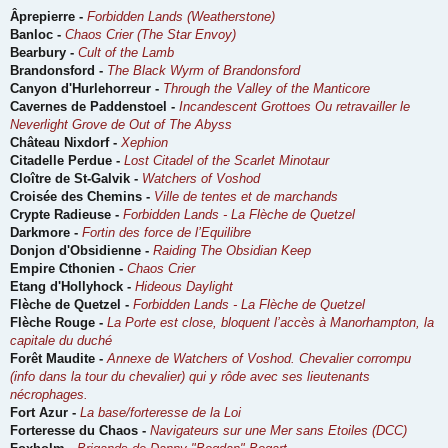
Âprepierre -
Forbidden Lands (Weatherstone)
Banloc -
Chaos Crier (The Star Envoy)
Bearbury -
Cult of the Lamb
Brandonsford -
The Black Wyrm of Brandonsford
Canyon d'Hurlehorreur -
Through the Valley of the Manticore
Cavernes de Paddenstoel -
Incandescent Grottoes Ou retravailler le
Neverlight Grove de Out of The Abyss
Château Nixdorf -
Xephion
Citadelle Perdue -
Lost Citadel of the Scarlet Minotaur
Cloître de St-Galvik -
Watchers of Voshod
Croisée des Chemins -
Ville de tentes et de marchands
Crypte Radieuse -
Forbidden Lands - La Flèche de Quetzel
Darkmore -
Fortin des force de l’Equilibre
Donjon d'Obsidienne -
Raiding The Obsidian Keep
Empire Cthonien -
Chaos Crier
Etang d'Hollyhock -
Hideous Daylight
Flèche de Quetzel -
Forbidden Lands - La Flèche de Quetzel
Flèche Rouge -
La Porte est close, bloquent l’accès à Manorhampton, la
capitale du duché
Forêt Maudite -
Annexe de Watchers of Voshod. Chevalier corrompu
(info dans la tour du chevalier) qui y rôde avec ses lieutenants
nécrophages.
Fort Azur -
La base/forteresse de la Loi
Forteresse du Chaos -
Navigateurs sur une Mer sans Etoiles (DCC)