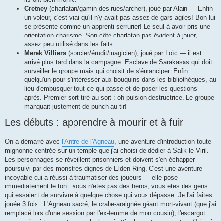
Cretney
(charlatan/gamin des rues/archer), joué par Alain — Enfin
un voleur, c'est vrai qu'il n'y avait pas assez de gars agiles! Bon lui
se présente comme un apprenti serrurier! Le seul à avoir pris une
orientation charisme. Son côté charlatan pas évident à jouer,
assez peu utilisé dans les faits.
Merek Villiers
(sorcier/érudit/magicien), joué par Loïc — il est
arrivé plus tard dans la campagne. Esclave de Sarakasas qui doit
surveiller le groupe mais qui choisit de s'émanciper. Enfin
quelqu'un pour s'intéresser aux bouquins dans les bibliothèques, au
lieu d'embusquer tout ce qui passe et de poser les questions
après. Premier sort tiré au sort : oh pulsion destructrice. Le groupe
manquait justement de punch au tir!
Les débuts : apprendre à mourir et à fuir
On a démarré avec
l'Antre de l'Agneau
, une aventure d'introduction toute
mignonne centrée sur un temple que j'ai choisi de dédier à Salik le Viril.
Les personnages se réveillent prisonniers et doivent s'en échapper
poursuivi par des monstres dignes de Elden Ring. C'est une aventure
incoyable qui a réussi à traumatiser des joueurs — elle pose
immédiatement le ton : vous n'êtes pas des héros, vous êtes des gens
qui essaient de survivre à quelque chose qui vous dépasse. Je l'ai faites
jouée 3 fois : L'Agneau sacré, le crabe-araignée géant mort-vivant (que j'ai
remplacé lors d'une session par l'ex-femme de mon cousin), l'escargot