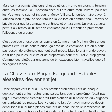
Mais ça m'a permis plusieurs choses utiles : mettre en avant la tension
entre les factions Loi/Chaos/Balance qui structure mon univers, pousser
les PJs vers le sud, et introduire Merek Villiers. Et surtout faire payer à
Münchausen le prix de son retour à la vie lors du combat final. Parfois on
bricole pour que la campagne continue, et on assume. En plus ça aura
permis à Cretney d'utiliser son charlatan pour lui mentir en promettant
l'allégence du groupe.
C'est quelque chose que j'ai appris en 18 mois : un MJ honnête sur ses
propres erreurs de construction, ça crée de la confiance. On en a parlé,
pas besoin de prétendre que tout était prévu. Mais le vrai monde ouvert
c'est bcp pour les joueurs et de préparation pour moi. J'ai vu trop grand.
Commencez plutôt par une zone de 5 hexagones bien travaillés que 64
hexagones vides.
La Chasse aux Brigands : quand les tables
aléatoires deviennent jeu
Donc départ vers le sud... Mais premier problème! Lors de chaque
déplacement sur les routes principales, tant que le problème n'était pas
réglé, l'événement aléatoire était l'intervention d'un horde de 3d6 brigands
qui gardaient les routes. Les PJ ont vite fait d'en avoir marre de devoir
débourser 100 lourdes pièces d'or lors de chacune de leur rencontre. Ils
décident donc de traquer les brigands de la route du sud en fouillant les