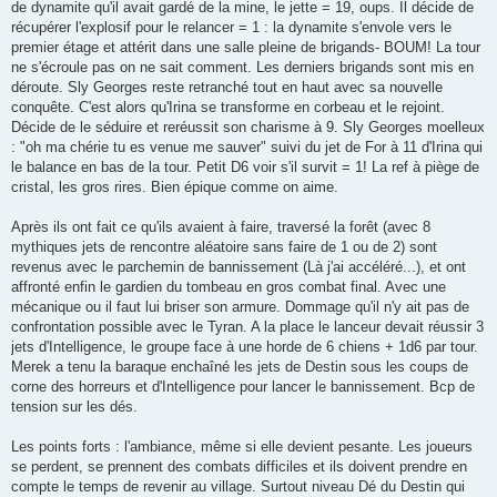
de dynamite qu'il avait gardé de la mine, le jette = 19, oups. Il décide de
récupérer l'explosif pour le relancer = 1 : la dynamite s'envole vers le
premier étage et attérit dans une salle pleine de brigands- BOUM! La tour
ne s'écroule pas on ne sait comment. Les derniers brigands sont mis en
déroute. Sly Georges reste retranché tout en haut avec sa nouvelle
conquête. C'est alors qu'Irina se transforme en corbeau et le rejoint.
Décide de le séduire et reréussit son charisme à 9. Sly Georges moelleux
: "oh ma chérie tu es venue me sauver" suivi du jet de For à 11 d'Irina qui
le balance en bas de la tour. Petit D6 voir s'il survit = 1! La ref à piège de
cristal, les gros rires. Bien épique comme on aime.
Après ils ont fait ce qu'ils avaient à faire, traversé la forêt (avec 8
mythiques jets de rencontre aléatoire sans faire de 1 ou de 2) sont
revenus avec le parchemin de bannissement (Là j'ai accéléré...), et ont
affronté enfin le gardien du tombeau en gros combat final. Avec une
mécanique ou il faut lui briser son armure. Dommage qu'il n'y ait pas de
confrontation possible avec le Tyran. A la place le lanceur devait réussir 3
jets d'Intelligence, le groupe face à une horde de 6 chiens + 1d6 par tour.
Merek a tenu la baraque enchaîné les jets de Destin sous les coups de
corne des horreurs et d'Intelligence pour lancer le bannissement. Bcp de
tension sur les dés.
Les points forts : l'ambiance, même si elle devient pesante. Les joueurs
se perdent, se prennent des combats difficiles et ils doivent prendre en
compte le temps de revenir au village. Surtout niveau Dé du Destin qui