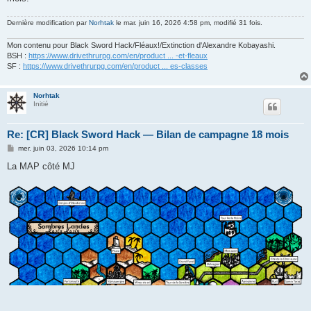
Dernière modification par
Norhtak
le mar. juin 16, 2026 4:58 pm, modifié 31 fois.
Mon contenu pour Black Sword Hack/Fléaux!/Extinction d'Alexandre Kobayashi.
BSH :
https://www.drivethrurpg.com/en/product ... -et-fleaux
SF :
https://www.drivethrurpg.com/en/product ... es-classes
Norhtak
Initié
Re: [CR] Black Sword Hack — Bilan de campagne 18 mois
M
mer. juin 03, 2026 10:14 pm
e
s
La MAP côté MJ
s
a
g
e