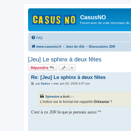
CasusNO
Forum avec de vrais morceaux de
FAQ
www.casusno.fr
Jeux de rôle
Discussions JDR
[Jeu] Le sphinx à deux fêtes
Répondre
Re: [Jeu] Le sphinx à deux fêtes
M
par
Sykes
»
mar. juin 02, 2026 4:57 pm
e
s
s
Sylvestre
a écrit :
↑
a
g
L’indice sur le format me rappelle
Orkeanur
?
e
C'est à ce JDR là que je pensais aussi ^^