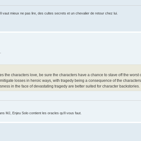
 vaut mieux ne pas lire, des cultes secrets et un chevalier de retour chez lui.
.
 the characters love, be sure the characters have a chance to stave off the worst
mitigate losses in heroic ways, with tragedy being a consequence of the characters
ess in the face of devastating tragedy are better suited for character backstories.
ans MJ, Enjeu Solo contient les oracles qu'il vous faut.