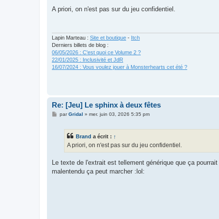
e
s
A priori, on n'est pas sur du jeu confidentiel.
s
a
g
e
Lapin Marteau :
Site et boutique
-
Itch
Derniers billets de blog :
06/05/2026 : C'est quoi ce Volume 2 ?
22/01/2025 : Inclusivité et JdR
16/07/2024 : Vous voulez jouer à Monsterhearts cet été ?
Re: [Jeu] Le sphinx à deux fêtes
M
par
Gridal
»
mer. juin 03, 2026 5:35 pm
e
s
s
Brand
a écrit :
↑
a
g
A priori, on n'est pas sur du jeu confidentiel.
e
Le texte de l'extrait est tellement générique que ça pourrait
malentendu ça peut marcher :lol: