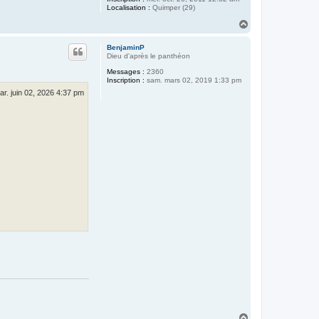
Localisation :
Quimper (29)
H
a
u
BenjaminP
t
Dieu d'après le panthéon
Messages :
2360
Inscription :
sam. mars 02, 2019 1:33 pm
ar. juin 02, 2026 4:37 pm
H