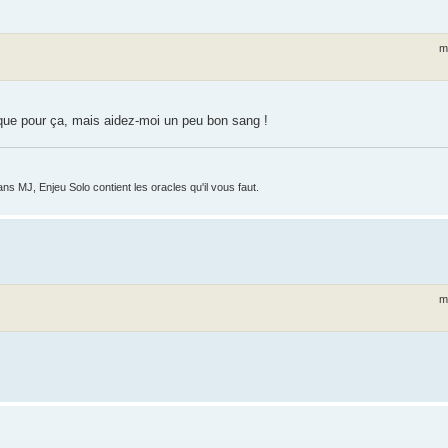
m
n que pour ça, mais aidez-moi un peu bon sang !
ans MJ, Enjeu Solo contient les oracles qu'il vous faut.
m