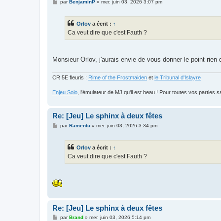
M
par
BenjaminP
»
mer. juin 03, 2026 3:07 pm
e
s
s
Orlov
a écrit :
↑
a
g
Ca veut dire que c'est Fauth ?
e
Monsieur Orlov, j'aurais envie de vous donner le point rie
CR 5E fleuris :
Rime of the Frostmaiden
et
le Tribunal d'Islayre
Enjeu Solo
, l'émulateur de MJ qu'il est beau ! Pour toutes vos parties s
Re: [Jeu] Le sphinx à deux fêtes
M
par
Ramentu
»
mer. juin 03, 2026 3:34 pm
e
s
s
Orlov
a écrit :
↑
a
g
Ca veut dire que c'est Fauth ?
e
Re: [Jeu] Le sphinx à deux fêtes
M
par
Brand
»
mer. juin 03, 2026 5:14 pm