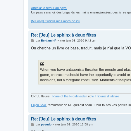
Artesia: le retour au pays
Un pays sans loi, des brigands les mains ensanglantées, des livres qu'il
[MJ only] Coriolis mes aides de jeu
Re: [Jeu] Le sphinx à deux fêtes
M
par
BenjaminP
»
mer. juin 03, 2026 9:42 am
e
s
On cherche un livre de base, traduit, mais je n'ai que la VO
s
a
g
e
When you have antagonists threaten the people and places
game, characters should have the opportunity to avoid or 
decisions, not a foregone conclusion. Moments of helplessn
CR 5E fleuris :
Rime of the Frostmaiden
et
le Tribunal d'Islayre
Enjeu Solo
, l'émulateur de MJ qu'il est beau ! Pour toutes vos parties s
Re: [Jeu] Le sphinx à deux fêtes
M
par
pseudo
»
mer. juin 03, 2026 12:58 pm
e