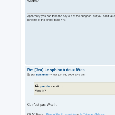
s
Wraith?
s
a
g
e
Apparently you can take the boy out of the dungeon, but you can't tak
(knights of the dinner table #73)
Re: [Jeu] Le sphinx à deux fêtes
M
par
BenjaminP
»
mer. juin 03, 2026 2:46 pm
e
s
s
pseudo
a écrit :
↑
a
g
Wraith?
e
Ce n'est pas Wraith.
CR 5E fleuris :
Rime of the Frostmaiden
et
le Tribunal d'Islayre