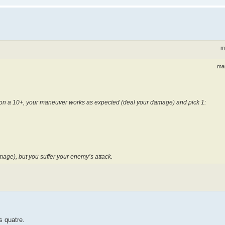
m
mar
: on a 10+, your maneuver works as expected (deal your damage) and pick 1:
age), but you suffer your enemy’s attack.
s quatre.