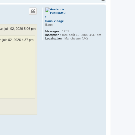
a
u
t
Sans Visage
Banni
ar. juin 02, 2026 5:06 pm
Messages :
1282
Inscription :
mer. août 19, 2009 4:37 pm
Localisation :
Manchester (UK)
. juin 02, 2026 4:37 pm