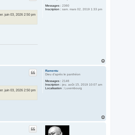
Messages :
2360
Inscription :
sam. mars 02, 2019 1:33 pm
er. juin 03, 2026 2:50 pm
H
a
u
Ramentu
t
Dieu d'après le panthéon
Messages :
2146
Inscription :
jeu. août 15, 2019 10:07 am
Localisation :
Luxembourg
er. juin 03, 2026 2:50 pm
H
a
u
t