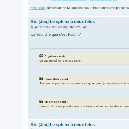
Enjeu Solo
, l'émulateur de MJ qu'il est beau ! Pour toutes vos parties s
Re: [Jeu] Le sphinx à deux fêtes
M
par
Orlov
»
mer. juin 03, 2026 2:50 pm
e
s
Ca veut dire que c'est Fauth ?
s
a
g
e
Cryoban a écrit :
Le vrai problème c'est les gens.
Florentbzh a écrit :
J'avoue ne pas bien comprendre ce qu'on peut jouer, mais si cela exis
Mildendo a écrit :
Faire du Jdr c'est prendre une voix bizarre et lancer des dés en ra
Re: [Jeu] Le sphinx à deux fêtes