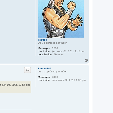
pseudo
Dieu d'après le panthéon
Messages :
3206
Inscription :
jeu. sept. 01, 2011 9:42 pm
Localisation :
Geneve
H
a
u
BenjaminP
t
Dieu d'après le panthéon
Messages :
2360
Inscription :
sam. mars 02, 2019 1:33 pm
. juin 03, 2026 12:58 pm