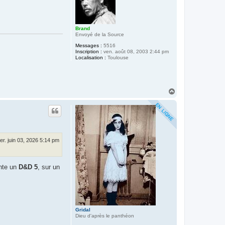
Brand
Envoyé de la Source
Messages :
5516
Inscription :
ven. août 08, 2003 2:44 pm
Localisation :
Toulouse
H
a
u
t
er. juin 03, 2026 5:14 pm
nte un
D&D 5
, sur un
Gridal
Dieu d'après le panthéon