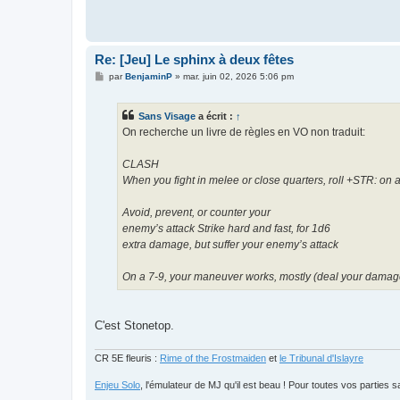
Re: [Jeu] Le sphinx à deux fêtes
M
par
BenjaminP
»
mar. juin 02, 2026 5:06 pm
e
s
s
Sans Visage
a écrit :
↑
a
g
On recherche un livre de règles en VO non traduit:
e
CLASH
When you fight in melee or close quarters, roll +STR: o
Avoid, prevent, or counter your
enemy’s attack Strike hard and fast, for 1d6
extra damage, but suffer your enemy’s attack
On a 7-9, your maneuver works, mostly (deal your damage)
C'est Stonetop.
CR 5E fleuris :
Rime of the Frostmaiden
et
le Tribunal d'Islayre
Enjeu Solo
, l'émulateur de MJ qu'il est beau ! Pour toutes vos parties s