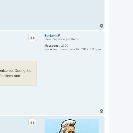
H
a
u
BenjaminP
t
Dieu d'après le panthéon
Messages :
2360
Inscription :
sam. mars 02, 2019 1:33 pm
 outcome. During the
' actions and
H
a
u
t