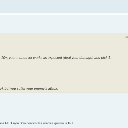
m
n a 10+, your maneuver works as expected (deal your damage) and pick 1:
, but you suffer your enemy’s attack.
ans MJ, Enjeu Solo contient les oracles qu'il vous faut.