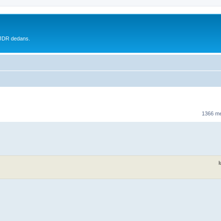
 JDR dedans.
1366 m
l