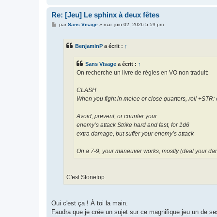
Re: [Jeu] Le sphinx à deux fêtes
M
par
Sans Visage
»
mar. juin 02, 2026 5:59 pm
e
s
s
BenjaminP
a écrit :
↑
a
g
e
Sans Visage
a écrit :
↑
On recherche un livre de règles en VO non traduit:
CLASH
When you fight in melee or close quarters, roll +STR
Avoid, prevent, or counter your
enemy’s attack Strike hard and fast, for 1d6
extra damage, but suffer your enemy’s attack
On a 7-9, your maneuver works, mostly (deal your dam
C'est Stonetop.
Oui c'est ça ! À toi la main.
Faudra que je crée un sujet sur ce magnifique jeu un de se