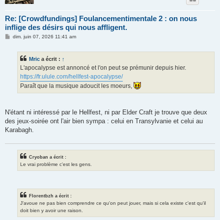
Re: [Crowdfundings] Foulancementimentale 2 : on nous
inflige des désirs qui nous affligent.
M
dim. juin 07, 2026 11:41 am
e
s
s
Mric
a écrit :
↑
a
g
L'apocalypse est annoncé et l'on peut se prémunir depuis hier.
e
https://fr.ulule.com/hellfest-apocalypse/
Paraît que la musique adoucit les moeurs,
N'étant ni intéressé par le Hellfest, ni par Elder Craft je trouve que deux
des jeux-soirée ont l'air bien sympa : celui en Transylvanie et celui au
Karabagh.
Cryoban a écrit :
Le vrai problème c'est les gens.
Florentbzh a écrit :
J'avoue ne pas bien comprendre ce qu'on peut jouer, mais si cela existe c'est qu'il
doit bien y avoir une raison.