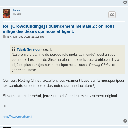
Jicey
Messie
Re: [Crowdfundings] Foulancementimentale 2 : on nous
inflige des désirs qui nous affligent.
M
lun. juin 08, 2026 11:22 am
e
s
s
Tybalt (le retour)
a écrit :
↑
a
g
"La première gamme de jeux de rôle metal au monde", c'est un peu
e
pompeux. Les gens de Siroz auraient deux-trois trucs à objecter. Il y a
déjà eu plusieurs jeu sur la musique metal, aussi.
Rotting Christ
, ce
genre de chose.
Oui, oui, Rotting Christ, excellent jeu, vraiment basé sur la musique (pour
les combats on doit poser des notes sur une tablature !).
Si vous aimez le métal, jettez un oeil à ce jeu, c'est vraiment original.
JC
http://www.roludiste.fr/