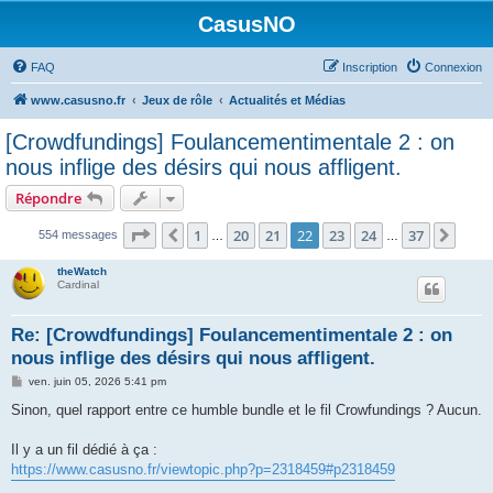
CasusNO
FAQ
Inscription
Connexion
www.casusno.fr
Jeux de rôle
Actualités et Médias
[Crowdfundings] Foulancementimentale 2 : on
nous inflige des désirs qui nous affligent.
Répondre
Page
22
sur
37
1
20
21
22
23
24
37
Précédent
Suiv
554 messages
…
…
theWatch
Cardinal
Re: [Crowdfundings] Foulancementimentale 2 : on
nous inflige des désirs qui nous affligent.
M
ven. juin 05, 2026 5:41 pm
e
s
Sinon, quel rapport entre ce humble bundle et le fil Crowfundings ? Aucun.
s
a
g
Il y a un fil dédié à ça :
e
https://www.casusno.fr/viewtopic.php?p=2318459#p2318459