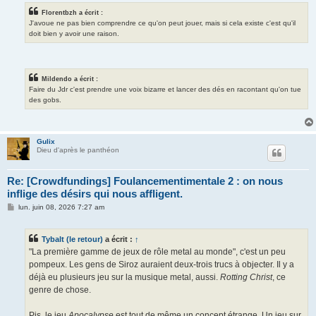
Florentbzh a écrit :
J'avoue ne pas bien comprendre ce qu'on peut jouer, mais si cela existe c'est qu'il
doit bien y avoir une raison.
Mildendo a écrit :
Faire du Jdr c'est prendre une voix bizarre et lancer des dés en racontant qu'on tue
des gobs.
Gulix
Dieu d'après le panthéon
Re: [Crowdfundings] Foulancementimentale 2 : on nous
inflige des désirs qui nous affligent.
M
lun. juin 08, 2026 7:27 am
e
s
s
Tybalt (le retour)
a écrit :
↑
a
g
"La première gamme de jeux de rôle metal au monde", c'est un peu
e
pompeux. Les gens de Siroz auraient deux-trois trucs à objecter. Il y a
déjà eu plusieurs jeu sur la musique metal, aussi.
Rotting Christ
, ce
genre de chose.
Pis, le jeu
Apocalypse
est tout de même un concept étrange. Un jeu sur