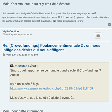
Mais c'est vrai que le sujet y était déjà évoqué...
J'ai revendu mon intégrale Cthulhu Descartes à un particulier il y a fort longtemps et cédé
gracieusement tout récemment mes bouquins de/sur H.P. Lovecraft (copieuse collection débutée dans
les années 90) à un célèbre collectif d'auteurs... No more Cthulhueries for me!
VigiloConfido
Dieu d'après le panthéon
Re: [Crowdfundings] Foulancementimentale 2 : on nous
inflige des désirs qui nous affligent.
M
ven. juin 05, 2026 5:49 pm
e
s
s
theWatch
a écrit :
↑
a
g
Sinon, quel rapport entre ce humble bundle et le fil Crowfundings ?
e
Aucun.
Il y a un fil dédié à ça :
https://www.casusno.fr/viewtopic.php?p=2318459#p2318459
Mais c'est vrai que le sujet y était déjà évoqué...
Merci pour cette information.