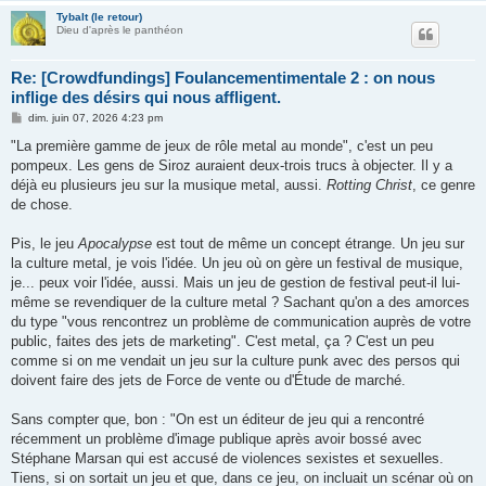
Tybalt (le retour)
Dieu d'après le panthéon
Re: [Crowdfundings] Foulancementimentale 2 : on nous
inflige des désirs qui nous affligent.
M
dim. juin 07, 2026 4:23 pm
e
s
"La première gamme de jeux de rôle metal au monde", c'est un peu
s
pompeux. Les gens de Siroz auraient deux-trois trucs à objecter. Il y a
a
g
déjà eu plusieurs jeu sur la musique metal, aussi.
Rotting Christ
, ce genre
e
de chose.
Pis, le jeu
Apocalypse
est tout de même un concept étrange. Un jeu sur
la culture metal, je vois l'idée. Un jeu où on gère un festival de musique,
je... peux voir l'idée, aussi. Mais un jeu de gestion de festival peut-il lui-
même se revendiquer de la culture metal ? Sachant qu'on a des amorces
du type "vous rencontrez un problème de communication auprès de votre
public, faites des jets de marketing". C'est metal, ça ? C'est un peu
comme si on me vendait un jeu sur la culture punk avec des persos qui
doivent faire des jets de Force de vente ou d'Étude de marché.
Sans compter que, bon : "On est un éditeur de jeu qui a rencontré
récemment un problème d'image publique après avoir bossé avec
Stéphane Marsan qui est accusé de violences sexistes et sexuelles.
Tiens, si on sortait un jeu et que, dans ce jeu, on incluait un scénar où on