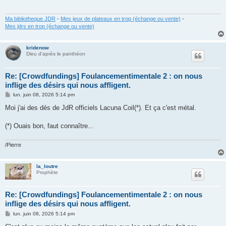
g
e
Ma bibliotheque JDR
-
Mes jeux de plateaux en trop (échange ou vente)
-
Mes jdrs en trop (échange ou vente)
kridenow
Dieu d'après le panthéon
Re: [Crowdfundings] Foulancementimentale 2 : on nous
inflige des désirs qui nous affligent.
M
lun. juin 08, 2026 5:14 pm
e
s
Moi j'ai des dés de JdR officiels Lacuna Coil(*). Et ça c'est métal.
s
a
g
(*) Ouais bon, faut connaître...
e
/Pierre
la_loutre
Prophète
Re: [Crowdfundings] Foulancementimentale 2 : on nous
inflige des désirs qui nous affligent.
M
lun. juin 08, 2026 5:14 pm
e
s