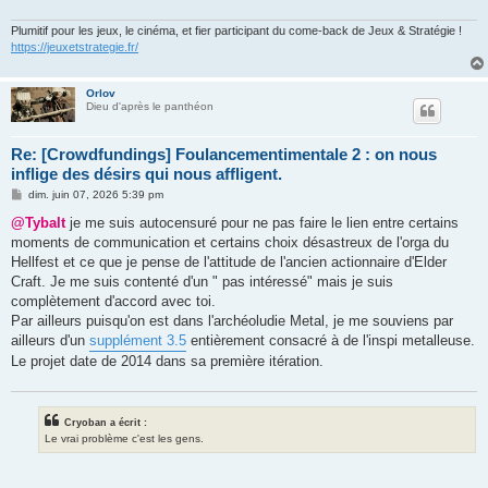
Plumitif pour les jeux, le cinéma, et fier participant du come-back de Jeux & Stratégie !
https://jeuxetstrategie.fr/
Orlov
Dieu d'après le panthéon
Re: [Crowdfundings] Foulancementimentale 2 : on nous
inflige des désirs qui nous affligent.
M
dim. juin 07, 2026 5:39 pm
e
s
@Tybalt
je me suis autocensuré pour ne pas faire le lien entre certains
s
moments de communication et certains choix désastreux de l'orga du
a
g
Hellfest et ce que je pense de l'attitude de l'ancien actionnaire d'Elder
e
Craft. Je me suis contenté d'un " pas intéressé" mais je suis
complètement d'accord avec toi.
Par ailleurs puisqu'on est dans l'archéoludie Metal, je me souviens par
ailleurs d'un
supplément 3.5
entièrement consacré à de l'inspi metalleuse.
Le projet date de 2014 dans sa première itération.
Cryoban a écrit :
Le vrai problème c'est les gens.