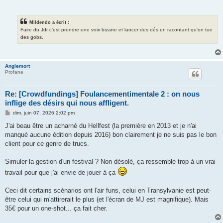
Mildendo a écrit :
Faire du Jdr c'est prendre une voix bizarre et lancer des dés en racontant qu'on tue
des gobs.
Anglemort
Profane
Re: [Crowdfundings] Foulancementimentale 2 : on nous
inflige des désirs qui nous affligent.
M
dim. juin 07, 2026 2:02 pm
e
s
J'ai beau être un acharné du Hellfest (la première en 2013 et je n'ai
s
manqué aucune édition depuis 2016) bon clairement je ne suis pas le bon
a
g
client pour ce genre de trucs.
e
Simuler la gestion d'un festival ? Non désolé, ça ressemble trop à un vrai
travail pour que j'ai envie de jouer à ça
Ceci dit certains scénarios ont l'air funs, celui en Transylvanie est peut-
être celui qui m'attirerait le plus (et l'écran de MJ est magnifique). Mais
35€ pour un one-shot... ça fait cher.