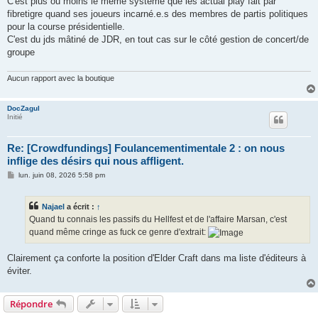
C'est plus ou moins le même système que les actual play fait par
s
fibretigre quand ses joueurs incarné.e.s des membres de partis politiques
a
g
pour la course présidentielle.
e
C'est du jds mâtiné de JDR, en tout cas sur le côté gestion de concert/de
groupe
Aucun rapport avec la boutique
DocZagul
Initié
Re: [Crowdfundings] Foulancementimentale 2 : on nous
inflige des désirs qui nous affligent.
M
lun. juin 08, 2026 5:58 pm
e
s
s
Najael
a écrit :
↑
a
g
Quand tu connais les passifs du Hellfest et de l'affaire Marsan, c'est
e
quand même cringe as fuck ce genre d'extrait:
Clairement ça conforte la position d'Elder Craft dans ma liste d'éditeurs à
éviter.
Répondre