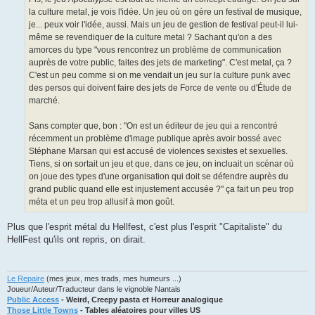
la culture metal, je vois l'idée. Un jeu où on gère un festival de musique,
je... peux voir l'idée, aussi. Mais un jeu de gestion de festival peut-il lui-
même se revendiquer de la culture metal ? Sachant qu'on a des
amorces du type "vous rencontrez un problème de communication
auprès de votre public, faites des jets de marketing". C'est metal, ça ?
C'est un peu comme si on me vendait un jeu sur la culture punk avec
des persos qui doivent faire des jets de Force de vente ou d'Étude de
marché.
Sans compter que, bon : "On est un éditeur de jeu qui a rencontré
récemment un problème d'image publique après avoir bossé avec
Stéphane Marsan qui est accusé de violences sexistes et sexuelles.
Tiens, si on sortait un jeu et que, dans ce jeu, on incluait un scénar où
on joue des types d'une organisation qui doit se défendre auprès du
grand public quand elle est injustement accusée ?" ça fait un peu trop
méta et un peu trop allusif à mon goût.
Plus que l'esprit métal du Hellfest, c'est plus l'esprit "Capitaliste" du
HellFest qu'ils ont repris, on dirait.
Le Repaire
(mes jeux, mes trads, mes humeurs ...)
Joueur/Auteur/Traducteur dans le vignoble Nantais
Public Access
- Weird, Creepy pasta et Horreur analogique
Those Little Towns
- Tables aléatoires pour villes US