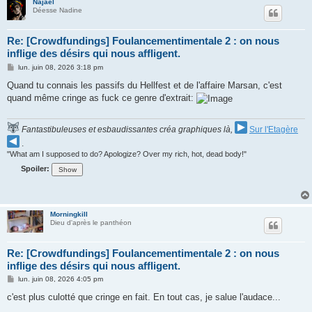
Najael
Déesse Nadine
Re: [Crowdfundings] Foulancementimentale 2 : on nous
inflige des désirs qui nous affligent.
M
lun. juin 08, 2026 3:18 pm
e
s
Quand tu connais les passifs du Hellfest et de l'affaire Marsan, c'est
s
quand même cringe as fuck ce genre d'extrait:
a
g
e
Fantastibuleuses et esbaudissantes créa graphiques là,
Sur l'Etagère
.
"What am I supposed to do? Apologize? Over my rich, hot, dead body!"
Spoiler:
Morningkill
Dieu d'après le panthéon
Re: [Crowdfundings] Foulancementimentale 2 : on nous
inflige des désirs qui nous affligent.
M
lun. juin 08, 2026 4:05 pm
e
s
c'est plus culotté que cringe en fait. En tout cas, je salue l'audace...
s
a