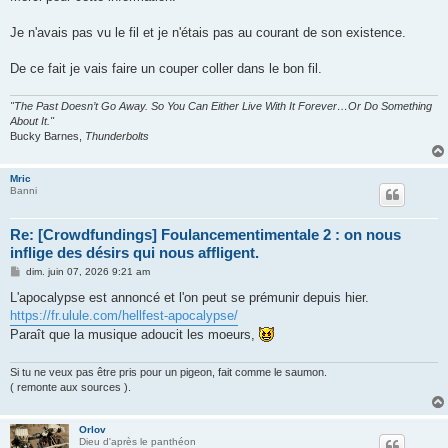
Je n'avais pas vu le fil et je n'étais pas au courant de son existence.
De ce fait je vais faire un couper coller dans le bon fil.
"The Past Doesn’t Go Away. So You Can Either Live With It Forever…Or Do Something
About It."
Bucky Barnes,
Thunderbolts
Mric
Banni
Re: [Crowdfundings] Foulancementimentale 2 : on nous
inflige des désirs qui nous affligent.
M
dim. juin 07, 2026 9:21 am
e
s
L'apocalypse est annoncé et l'on peut se prémunir depuis hier.
s
https://fr.ulule.com/hellfest-apocalypse/
a
g
Paraît que la musique adoucit les moeurs,
e
Si tu ne veux pas être pris pour un pigeon, fait comme le saumon.
( remonte aux sources ).
Orlov
Dieu d'après le panthéon