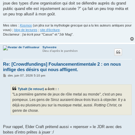
joue des types d'une organisation qui doit se défendre auprès du grand
public quand elle est injustement accusée ?" ça fait un peu trop méta et
un peu trop allusif à mon goût.
Mes sites :
Kosmos
(un jdra sur la mythologie grecque qui a lu les auteurs antiques pour
vous) ;
blog de lectures
;
site d'écriture
.
Disclameur : j'ai écrit pour "Casus" et "Jdr Mag".
Sylvestre
Dieu d'après le panthéon
Re: [Crowdfundings] Foulancementimentale 2 : on nous
inflige des désirs qui nous affligent.
M
dim. juin 07, 2026 5:10 pm
e
s
s
Tybalt (le retour)
a écrit :
↑
a
g
"La première gamme de jeux de rôle metal au monde", c'est un peu
e
pompeux. Les gens de Siroz auraient deux-trois trucs à objecter. Il y a
déjà eu plusieurs jeu sur la musique metal, aussi.
Rotting Christ
, ce
genre de chose.
Pour rappel, Elder Craft prétend aussi « repenser » le JDR avec des
boites d’intro prêtes à jouer :/