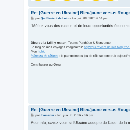
Re: [Guerre en Ukraine] Bleu/jaune versus Rouge
M
par
Qui Revient de Loin
»
lun. juin 08, 2026 6:54 pm
e
s
"Méfiez-vous des russes et de leurs opportunités économiq
s
a
g
e
Dieu qui a failli y rester
| Teams Panthéon & Bienvenue
Le blog de mes voyages imaginaires:
http://qui.revient.de.loin.blog.free.
Mon
Itchio
Mémoire de rôlistes
: le patrimoine du jeu de rôle se construit aujourd'h
Contributeur au Grog
Re: [Guerre en Ukraine] Bleu/jaune versus Rouge
M
par
thamartin
»
lun. juin 08, 2026 7:56 pm
e
s
Pour info, savez-vous si l'Ukraine accepte de l'aide, de la 
s
a