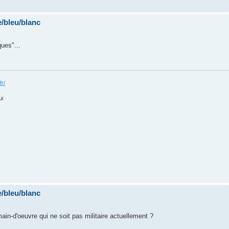
/bleu/blanc
ues"...
fr/
ui
/bleu/blanc
main-d'oeuvre qui ne soit pas militaire actuellement ?