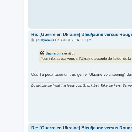
Re: [Guerre en Ukraine] Bleu/jaune versus Rouge
M
par
Kyorou
»
lun. juin 08, 2026 9:01 pm
e
s
s
thamartin
a écrit :
↑
a
g
Pour info, savez-vous si l'Ukraine accepte de l'aide, de la
e
Oui. Tu peux taper un truc genre "Ukraine volunteering" dan
Do not bite the hand that feeds you. Grab it first. Take the keys. Set y
Re: [Guerre en Ukraine] Bleu/jaune versus Rouge