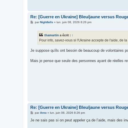
g
e
Re: [Guerre en Ukraine] Bleu/jaune versus Rouge
M
par
Nightfalls
»
lun. juin 08, 2026 8:26 pm
e
s
s
thamartin
a écrit :
↑
a
g
Pour info, savez-vous si l'Ukraine accepte de l'aide, de la
e
Je suppose qu'ils ont besoin de beaucoup de volontaires p
Mais je pense que seule des personnes ayant de réelles re
Re: [Guerre en Ukraine] Bleu/jaune versus Rouge
M
par
Arno
»
lun. juin 08, 2026 8:26 pm
e
s
Je ne sais pas si on peut appeler ça de l’aide, mais des 
s
a