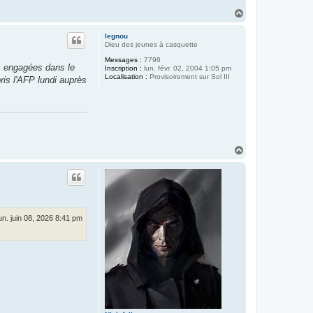
H
a
u
legnou
t
Dieu des jeunes à casquette
Messages :
7798
s engagées dans le
Inscription :
lun. févr. 02, 2004 1:05 pm
Localisation :
Provisoirement sur Sol III
ris l'AFP lundi auprès
H
a
u
t
un. juin 08, 2026 8:41 pm