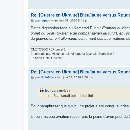
g
e
Re: [Guerre en Ukraine] Bleu/jaune versus Rouge
M
par
legnou
»
lun. juin 08, 2026 8:41 pm
e
s
Petite digression face au Kamarad Putin :
Emmanuel Macron
s
projet du Scaf (Système de combat aérien du futur), en l'oc
a
g
du gouvernement allemand, confirmant des informations de La
e
CLETCSOOFEF Level 1
Je ne suis pas vieux, je suis vintage et à jamais Sochalien !
Et sinon GNU ! :bierre:
Re: [Guerre en Ukraine] Bleu/jaune versus Rouge
M
par
Nightfalls
»
lun. juin 08, 2026 8:58 pm
e
s
s
legnou
a écrit :
↑
a
g
le projet Scaf serait bel et bien fini.
e
Pour paraphraser quelqu'un : ce projet a été conçu sur des
Et puis niveau aviation russe, pas la peine d'avoir peur du