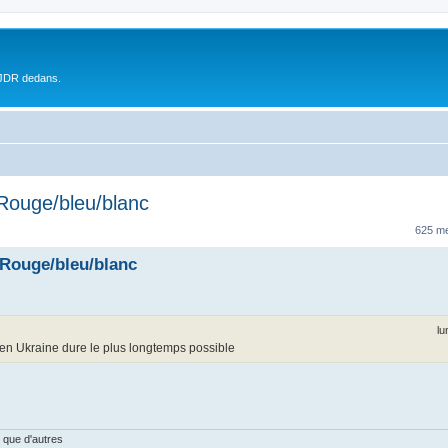
 JDR dedans.
 Rouge/bleu/blanc
625 m
 Rouge/bleu/blanc
lu
 en Ukraine dure le plus longtemps possible
 que d'autres