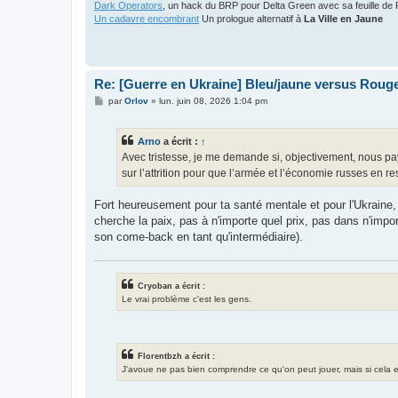
Dark Operators
, un hack du BRP pour Delta Green avec sa feuille de 
Un cadavre encombrant
Un prologue alternatif à
La Ville en Jaune
Re: [Guerre en Ukraine] Bleu/jaune versus Rouge
M
par
Orlov
»
lun. juin 08, 2026 1:04 pm
e
s
s
Arno
a écrit :
↑
a
g
Avec tristesse, je me demande si, objectivement, nous pa
e
sur l’attrition pour que l’armée et l’économie russes en 
Fort heureusement pour ta santé mentale et pour l'Ukraine,
cherche la paix, pas à n'importe quel prix, pas dans n'imp
son come-back en tant qu'intermédiaire).
Cryoban a écrit :
Le vrai problème c'est les gens.
Florentbzh a écrit :
J'avoue ne pas bien comprendre ce qu'on peut jouer, mais si cela exis