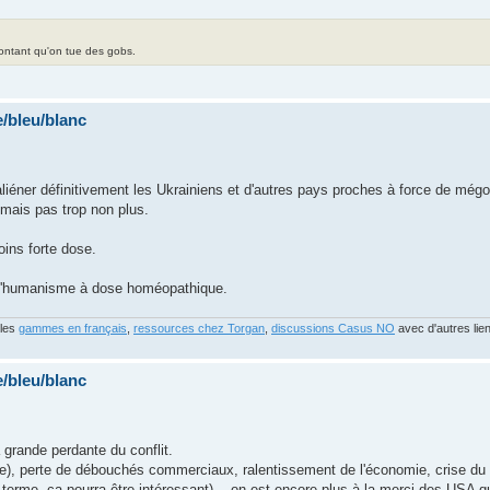
contant qu'on tue des gobs.
/bleu/blanc
'aliéner définitivement les Ukrainiens et d'autres pays proches à force de mégot
 mais pas trop non plus.
ins forte dose.
r l'humanisme à dose homéopathique.
 les
gammes en français
,
ressources chez Torgan
,
discussions Casus NO
avec d'autres lie
/bleu/blanc
 grande perdante du conflit.
ge), perte de débouchés commerciaux, ralentissement de l'économie, crise du 
 terme, ça pourra être intéressant)... on est encore plus à la merci des USA q