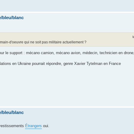
/bleu/blanc
l
 main-d'oeuvre qui ne soit pas militaire actuellement ?
our le support : mécano camion, mécano avion, médecin, technicien en drone,
lations en Ukraine pourrait répondre, genre Xavier Tytelman en France
/bleu/blanc
investissements
Étrangers
oui.