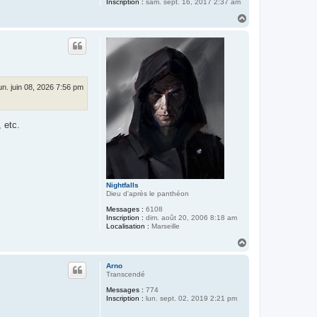
Inscription :
sam. sept. 16, 2017 2:37 am
R
e
H
v
a
i
u
e
t
n
t
d
e
L
un. juin 08, 2026 7:56 pm
o
i
n
 etc.
Nightfalls
Dieu d'après le panthéon
Messages :
6108
Inscription :
dim. août 20, 2006 8:18 am
Localisation :
Marseille
H
a
u
Arno
t
Transcendé
Messages :
774
Inscription :
lun. sept. 02, 2019 2:21 pm