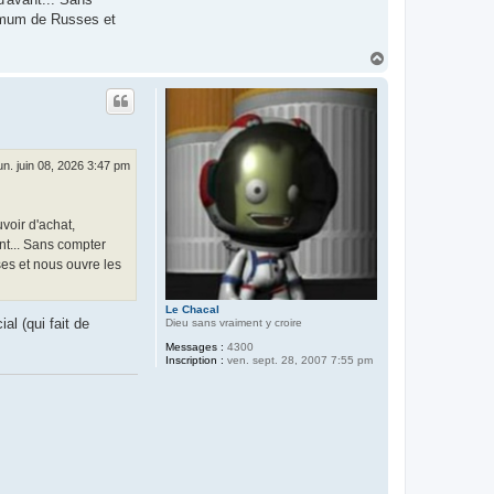
aximum de Russes et
H
a
u
t
un. juin 08, 2026 3:47 pm
voir d'achat,
nt... Sans compter
ses et nous ouvre les
Le Chacal
al (qui fait de
Dieu sans vraiment y croire
Messages :
4300
Inscription :
ven. sept. 28, 2007 7:55 pm