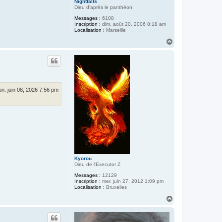
Nightfalls
Dieu d'après le panthéon
Messages :
6108
Inscription :
dim. août 20, 2006 8:18 am
Localisation :
Marseille
H
a
u
t
un. juin 08, 2026 7:56 pm
Kyorou
Dieu de l'Executor Z
Messages :
12129
Inscription :
mer. juin 27, 2012 1:09 pm
Localisation :
Bruxelles
H
a
u
t