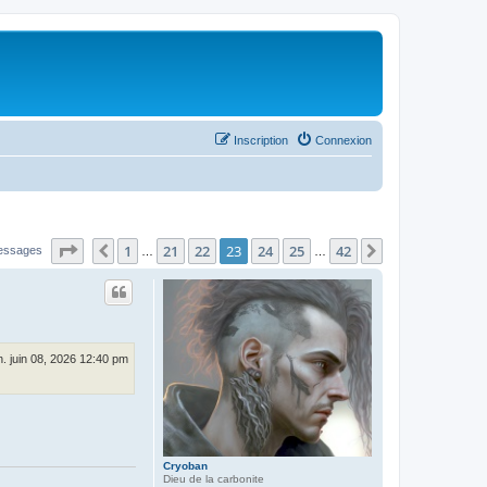
Inscription
Connexion
Page
23
sur
42
1
21
22
23
24
25
42
Précédent
Suivant
essages
…
…
n. juin 08, 2026 12:40 pm
Cryoban
Dieu de la carbonite