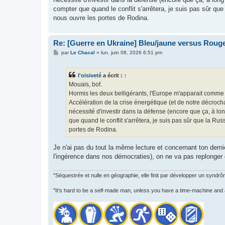
compter que quand le conflit s'arrêtera, je suis pas sûr qu
nous ouvre les portes de Rodina.
Re: [Guerre en Ukraine] Bleu/jaune versus Rouge
M
par
Le Chacal
»
lun. juin 08, 2026 6:51 pm
e
s
s
l'oisiveté
a écrit :
↑
a
g
Mouais, bof.
e
Hormis les deux belligérants, l'Europe m'apparait comme 
Accélération de la crise énergétique (et de notre décroc
nécessité d'investir dans la défense (encore que ça, à lon
que quand le conflit s'arrêtera, je suis pas sûr que la Ru
portes de Rodina.
Je n'ai pas du tout la même lecture et concernant ton dernie
l'ingérence dans nos démocraties), on ne va pas replonger 
"Séquestrée et nulle en géographie, elle finit par développer un syndrô
"It's hard to be a self-made man, unless you have a time-machine and