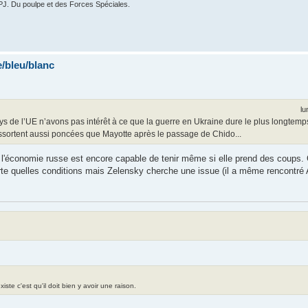
PJ. Du poulpe et des Forces Spéciales.
/bleu/blanc
lu
ys de l’UE n’avons pas intérêt à ce que la guerre en Ukraine dure le plus longtemp
ressortent aussi poncées que Mayotte après le passage de Chido...
 l'économie russe est encore capable de tenir même si elle prend des coups. C
orte quelles conditions mais Zelensky cherche une issue (il a même rencontré 
te c'est qu'il doit bien y avoir une raison.