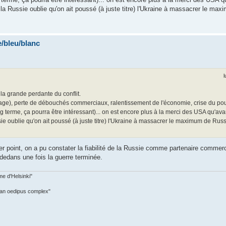
e la Russie oublie qu'on ait poussé (à juste titre) l'Ukraine à massacrer le m
/bleu/blanc
l
la grande perdante du conflit.
hage), perte de débouchés commerciaux, ralentissement de l'économie, crise du pou
g terme, ça pourra être intéressant)... on est encore plus à la merci des USA qu'ava
ssie oublie qu'on ait poussé (à juste titre) l'Ukraine à massacrer le maximum de Rus
r point, on a pu constater la fiabilité de la Russie comme partenaire commerci
dedans une fois la guerre terminée.
me d'Helsinki"
 an oedipus complex"