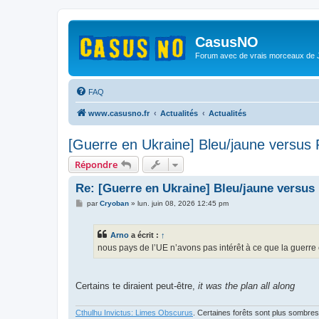
CasusNO
Forum avec de vrais morceaux de
FAQ
www.casusno.fr
Actualités
Actualités
[Guerre en Ukraine] Bleu/jaune versus
Répondre
Re: [Guerre en Ukraine] Bleu/jaune versus
M
par
Cryoban
»
lun. juin 08, 2026 12:45 pm
e
s
s
Arno
a écrit :
↑
a
g
nous pays de l’UE n’avons pas intérêt à ce que la guerre
e
Certains te diraient peut-être,
it was the plan all along
Cthulhu Invictus: Limes Obscurus
. Certaines forêts sont plus sombres