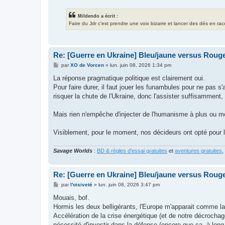
Mildendo a écrit :
Faire du Jdr c'est prendre une voix bizarre et lancer des dés en ra
Re: [Guerre en Ukraine] Bleu/jaune versus Rouge
M
par
XO de Vorcen
»
lun. juin 08, 2026 1:34 pm
e
s
La réponse pragmatique politique est clairement oui.
s
Pour faire durer, il faut jouer les funambules pour ne pas s
a
g
risquer la chute de l'Ukraine, donc l'assister suffisamment,
e
Mais rien n'empêche d'injecter de l'humanisme à plus ou mo
Visiblement, pour le moment, nos décideurs ont opté pou
Savage Worlds
:
BD & règles d'essai gratuites
et
aventures gratuites
,
Re: [Guerre en Ukraine] Bleu/jaune versus Rouge
M
par
l'oisiveté
»
lun. juin 08, 2026 3:47 pm
e
s
Mouais, bof.
s
Hormis les deux belligérants, l'Europe m'apparait comme la
a
g
Accélération de la crise énergétique (et de notre décrocha
e
nécessité d'investir dans la défense (encore que ça, à long