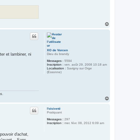
H
a
u
t
XO de Vorcen
er et lambiner, ni
Dieu du brandy
Messages :
5594
Inscription :
ven. août 29, 2008 10:18 am
Localisation :
Savigny sur Orge
(Essonne)
ns.
H
a
u
l'oisiveté
t
Pratiquant
Messages :
297
Inscription :
mer. févr. 08, 2012 6:09 am
pouvoir d'achat,
u'avant... Sans