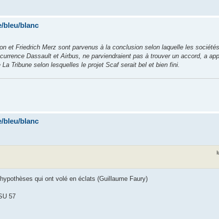
/bleu/blanc
 et Friedrich Merz sont parvenus à la conclusion selon laquelle les société
currence Dassault et Airbus, ne parviendraient pas à trouver un accord, a app
 Tribune selon lesquelles le projet Scaf serait bel et bien fini.
/bleu/blanc
l
 hypothèses qui ont volé en éclats (Guillaume Faury)
 SU 57