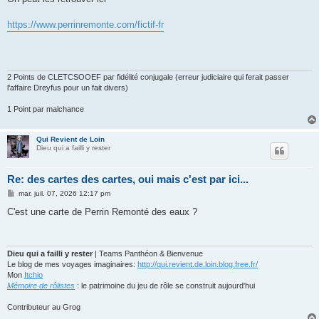
https://www.perrinremonte.com/fictif-fr
2 Points de CLETCSOOEF par fidélité conjugale (erreur judiciaire qui ferait passer
l'affaire Dreyfus pour un fait divers)
1 Point par malchance
Qui Revient de Loin
Dieu qui a failli y rester
Re: des cartes des cartes, oui mais c'est par ici...
M
mar. juil. 07, 2026 12:17 pm
e
s
C'est une carte de Perrin Remonté des eaux ?
s
a
g
e
Dieu qui a failli y rester
| Teams Panthéon & Bienvenue
Le blog de mes voyages imaginaires:
http://qui.revient.de.loin.blog.free.fr/
Mon
Itchio
Mémoire de rôlistes
: le patrimoine du jeu de rôle se construit aujourd'hui
Contributeur au Grog