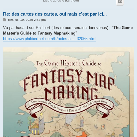
Dieu d'après le panthéon
Re: des cartes des cartes, oui mais c'est par ici...
M
dim. juil. 19, 2026 2:42 pm
e
s
Vu par hasard sur Philibert (des retours seraient bienvenus) : "
The Game
s
Master’s Guide to Fantasy Mapmaking
"
a
g
https://www.philibertnet.com/fr/aides-a ... 32065.html
e