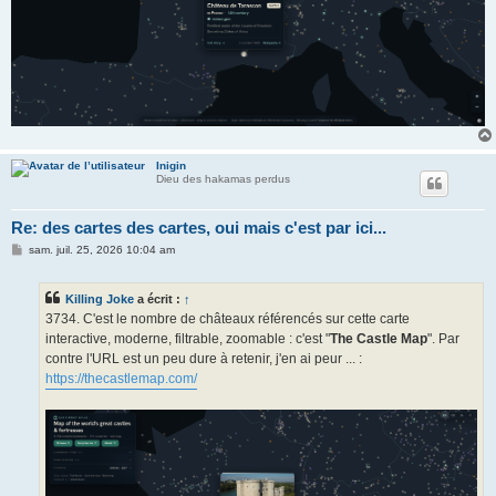
Inigin
Dieu des hakamas perdus
Re: des cartes des cartes, oui mais c'est par ici...
M
sam. juil. 25, 2026 10:04 am
e
s
s
Killing Joke
a écrit :
↑
a
g
3734. C'est le nombre de châteaux référencés sur cette carte
e
interactive, moderne, filtrable, zoomable : c'est "
The Castle Map
". Par
contre l'URL est un peu dure à retenir, j'en ai peur ... :
https://thecastlemap.com/