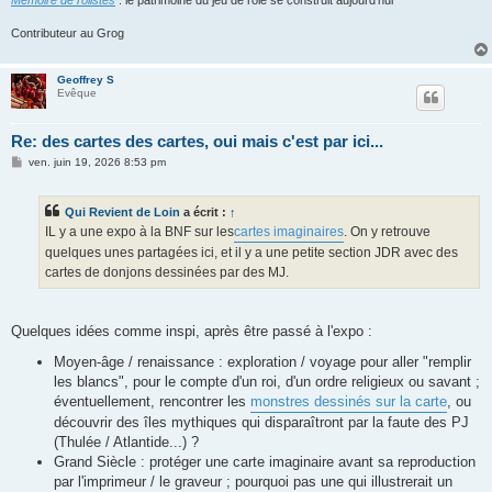
Contributeur au Grog
Geoffrey S
Evêque
Re: des cartes des cartes, oui mais c'est par ici...
M
ven. juin 19, 2026 8:53 pm
e
s
s
Qui Revient de Loin
a écrit :
↑
a
g
IL y a une expo à la BNF sur les
cartes imaginaires
. On y retrouve
e
quelques unes partagées ici, et il y a une petite section JDR avec des
cartes de donjons dessinées par des MJ.
Quelques idées comme inspi, après être passé à l'expo :
Moyen-âge / renaissance : exploration / voyage pour aller "remplir
les blancs", pour le compte d'un roi, d'un ordre religieux ou savant ;
éventuellement, rencontrer les
monstres dessinés sur la carte
, ou
découvrir des îles mythiques qui disparaîtront par la faute des PJ
(Thulée / Atlantide...) ?
Grand Siècle : protéger une carte imaginaire avant sa reproduction
par l'imprimeur / le graveur ; pourquoi pas une qui illustrerait un