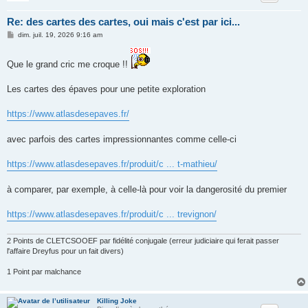
Re: des cartes des cartes, oui mais c'est par ici...
M
dim. juil. 19, 2026 9:16 am
e
s
s
Que le grand cric me croque !!
a
g
e
Les cartes des épaves pour une petite exploration
https://www.atlasdesepaves.fr/
avec parfois des cartes impressionnantes comme celle-ci
https://www.atlasdesepaves.fr/produit/c ... t-mathieu/
à comparer, par exemple, à celle-là pour voir la dangerosité du premier
https://www.atlasdesepaves.fr/produit/c ... trevignon/
2 Points de CLETCSOOEF par fidélité conjugale (erreur judiciaire qui ferait passer
l'affaire Dreyfus pour un fait divers)
1 Point par malchance
Killing Joke