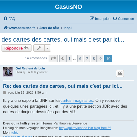
CasusNO
FAQ
Inscription
Connexion
www.casusno.fr
Jeux de rôle
Inspi
des cartes des cartes, oui mais c'est par ici...
Répondre
Page
10
sur
10
1
6
7
8
9
10
Précédent
148 messages
…
Qui Revient de Loin
Dieu qui a failli y rester
Re: des cartes des cartes, oui mais c'est par ici...
M
ven. juin 12, 2026 8:56 am
e
s
IL y a une expo à la BNF sur les
cartes imaginaires
. On y retrouve
s
quelques unes partagées ici, et il y a une petite section JDR avec des
a
g
cartes de donjons dessinées par des MJ.
e
Dieu qui a failli y rester
| Teams Panthéon & Bienvenue
Le blog de mes voyages imaginaires:
http://qui.revient.de.loin.blog.free.fr/
Mon
Itchio
Mémoire de rôlistes
: le patrimoine du jeu de rôle se construit aujourd'hui