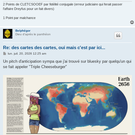
2 Points de CLETCSOOEF par fidélité conjugale (erreur judiciaire qui ferait passer
l'affaire Dreyfus pour un fait divers)
1 Point par malchance
Belphégor
Dieu d'après le panthéon
Re: des cartes des cartes, oui mais c'est par ici...
M
lun. juil. 20, 2026 12:25 am
e
s
Un pitch d'anticipation sympa que j'ai trouvé sur bluesky par quelqu'un qui
s
se fait appeler "Triple Cheeseburger"
a
g
e