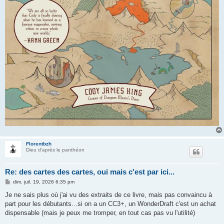
Florentbzh
Dieu d'après le panthéon
Re: des cartes des cartes, oui mais c'est par ici...
M
dim. juil. 19, 2026 6:35 pm
e
s
Je ne sais plus où j'ai vu des extraits de ce livre, mais pas convaincu à
s
part pour les débutants...si on a un CC3+, un WonderDraft c'est un achat
a
g
dispensable (mais je peux me tromper, en tout cas pas vu l'utilité)
e