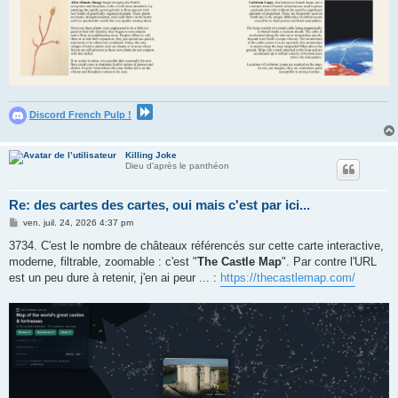
Discord French Pulp !
Killing Joke
Dieu d'après le panthéon
Re: des cartes des cartes, oui mais c'est par ici...
M
ven. juil. 24, 2026 4:37 pm
e
s
3734. C'est le nombre de châteaux référencés sur cette carte interactive,
s
moderne, filtrable, zoomable : c'est "
The Castle Map
". Par contre l'URL
a
g
est un peu dure à retenir, j'en ai peur ... :
https://thecastlemap.com/
e