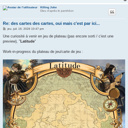
Killing Joke
Dieu d'après le panthéon
Re: des cartes des cartes, oui mais c'est par ici...
M
jeu. juil. 16, 2026 10:47 pm
e
s
Une curiosité à venir en jeu de plateau (pas encore sorti / c'est une
s
preview), "
Latitude
"
a
g
e
Work-in-progress du plateau de jeu/carte de jeu :