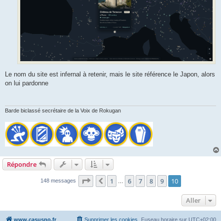
Le nom du site est infernal à retenir, mais le site référence le Japon, alors
on lui pardonne
Barde biclassé secrétaire de la Voix de Rokugan
Répondre
Page
10
sur
10
1
6
7
8
9
10
Précédent
148 messages
…
Aller
www.casusno.fr
Supprimer les cookies
Fuseau horaire sur
UTC+02:00