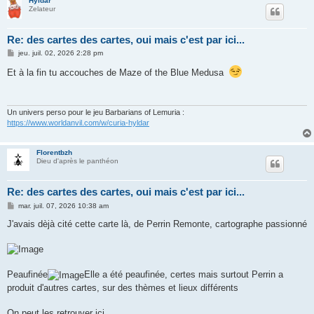
Hyldar
Zelateur
Re: des cartes des cartes, oui mais c'est par ici...
M
jeu. juil. 02, 2026 2:28 pm
e
s
Et à la fin tu accouches de Maze of the Blue Medusa
s
a
g
e
Un univers perso pour le jeu Barbarians of Lemuria :
https://www.worldanvil.com/w/curia-hyldar
Florentbzh
Dieu d'après le panthéon
Re: des cartes des cartes, oui mais c'est par ici...
M
mar. juil. 07, 2026 10:38 am
e
s
J'avais dèjà cité cette carte là, de Perrin Remonte, cartographe passionné
s
a
g
e
Peaufinée
Elle a été peaufinée, certes mais surtout Perrin a
produit d'autres cartes, sur des thèmes et lieux différents
On peut les retrouver ici