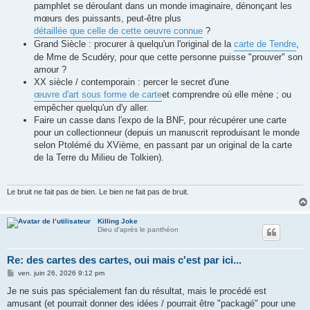
pamphlet se déroulant dans un monde imaginaire, dénonçant les
mœurs des puissants, peut-être plus
détaillée que celle de cette oeuvre connue
?
Grand Siècle : procurer à quelqu'un l'original de la
carte de Tendre
,
de Mme de Scudéry, pour que cette personne puisse "prouver" son
amour ?
XX siècle / contemporain : percer le secret d'une
œuvre d'art sous forme de carte
et comprendre où elle mène ; ou
empêcher quelqu'un d'y aller.
Faire un casse dans l'expo de la BNF, pour récupérer une carte
pour un collectionneur (depuis un manuscrit reproduisant le monde
selon Ptolémé du XVième, en passant par un original de la carte
de la Terre du Milieu de Tolkien).
Le bruit ne fait pas de bien. Le bien ne fait pas de bruit.
Killing Joke
Dieu d'après le panthéon
Re: des cartes des cartes, oui mais c'est par ici...
M
ven. juin 26, 2026 9:12 pm
e
s
Je ne suis pas spécialement fan du résultat, mais le procédé est
s
amusant (et pourrait donner des idées / pourrait être "packagé" pour une
a