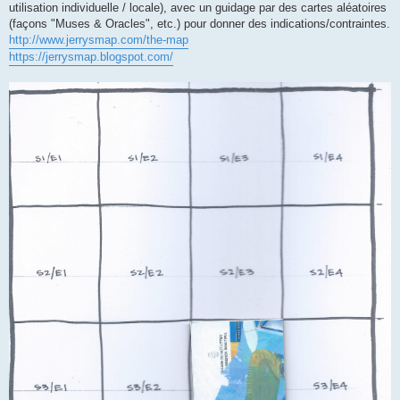
g
utilisation individuelle / locale), avec un guidage par des cartes aléatoires
e
(façons "Muses & Oracles", etc.) pour donner des indications/contraintes.
http://www.jerrysmap.com/the-map
https://jerrysmap.blogspot.com/