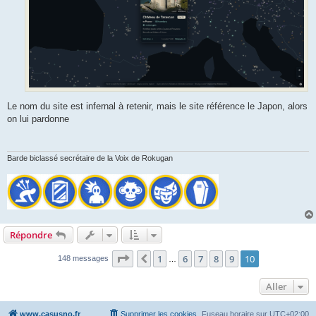
Le nom du site est infernal à retenir, mais le site référence le Japon, alors
on lui pardonne
Barde biclassé secrétaire de la Voix de Rokugan
Répondre
Page
10
sur
10
1
6
7
8
9
10
Précédent
148 messages
…
Aller
www.casusno.fr
Supprimer les cookies
Fuseau horaire sur
UTC+02:00