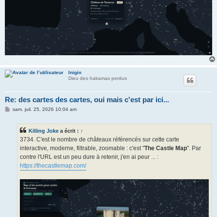
Inigin
Dieu des hakamas perdus
Re: des cartes des cartes, oui mais c'est par ici...
M
sam. juil. 25, 2026 10:04 am
e
s
s
Killing Joke
a écrit :
↑
a
g
3734. C'est le nombre de châteaux référencés sur cette carte
e
interactive, moderne, filtrable, zoomable : c'est "
The Castle Map
". Par
contre l'URL est un peu dure à retenir, j'en ai peur ... :
https://thecastlemap.com/