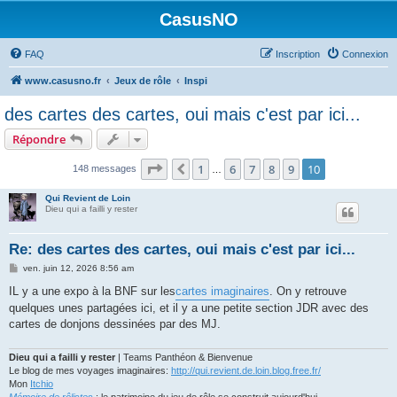
CasusNO
FAQ
Inscription
Connexion
www.casusno.fr
Jeux de rôle
Inspi
des cartes des cartes, oui mais c'est par ici...
Répondre
Page
10
sur
10
1
6
7
8
9
10
Précédent
148 messages
…
Qui Revient de Loin
Dieu qui a failli y rester
Re: des cartes des cartes, oui mais c'est par ici...
M
ven. juin 12, 2026 8:56 am
e
s
IL y a une expo à la BNF sur les
cartes imaginaires
. On y retrouve
s
quelques unes partagées ici, et il y a une petite section JDR avec des
a
g
cartes de donjons dessinées par des MJ.
e
Dieu qui a failli y rester
| Teams Panthéon & Bienvenue
Le blog de mes voyages imaginaires:
http://qui.revient.de.loin.blog.free.fr/
Mon
Itchio
Mémoire de rôlistes
: le patrimoine du jeu de rôle se construit aujourd'hui