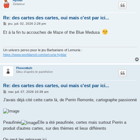
Hyldar
Zelateur
Re: des cartes des cartes, oui mais c'est par ici...
M
jeu. juil. 02, 2026 2:28 pm
e
s
Et à la fin tu accouches de Maze of the Blue Medusa
s
a
g
e
Un univers perso pour le jeu Barbarians of Lemuria :
https://www.worldanvil.com/w/curia-hyldar
Florentbzh
Dieu d'après le panthéon
Re: des cartes des cartes, oui mais c'est par ici...
M
mar. juil. 07, 2026 10:38 am
e
s
J'avais dèjà cité cette carte là, de Perrin Remonte, cartographe passionné
s
a
g
e
Peaufinée
Elle a été peaufinée, certes mais surtout Perrin a
produit d'autres cartes, sur des thèmes et lieux différents
On peut les retrouver ici