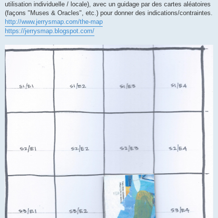
g
utilisation individuelle / locale), avec un guidage par des cartes aléatoires
e
(façons "Muses & Oracles", etc.) pour donner des indications/contraintes.
http://www.jerrysmap.com/the-map
https://jerrysmap.blogspot.com/