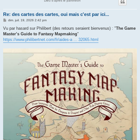
Dieu d'après le panthéon
Re: des cartes des cartes, oui mais c'est par ici...
M
dim. juil. 19, 2026 2:42 pm
e
s
Vu par hasard sur Philibert (des retours seraient bienvenus) : "
The Game
s
Master’s Guide to Fantasy Mapmaking
"
a
g
https://www.philibertnet.com/fr/aides-a ... 32065.html
e