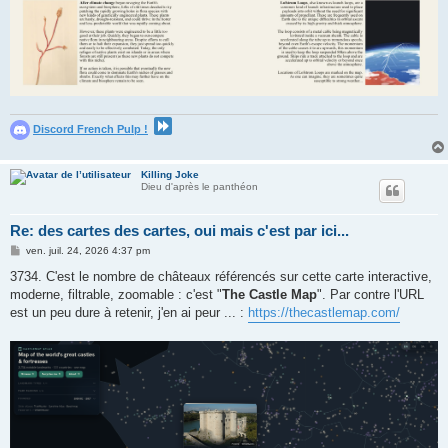
Discord French Pulp !
Killing Joke
Dieu d'après le panthéon
Re: des cartes des cartes, oui mais c'est par ici...
M
ven. juil. 24, 2026 4:37 pm
e
s
3734. C'est le nombre de châteaux référencés sur cette carte interactive,
s
moderne, filtrable, zoomable : c'est "
The Castle Map
". Par contre l'URL
a
g
est un peu dure à retenir, j'en ai peur ... :
https://thecastlemap.com/
e