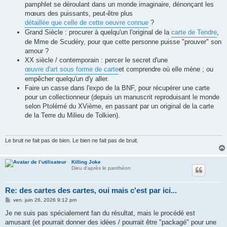
pamphlet se déroulant dans un monde imaginaire, dénonçant les
mœurs des puissants, peut-être plus
détaillée que celle de cette oeuvre connue
?
Grand Siècle : procurer à quelqu'un l'original de la
carte de Tendre
,
de Mme de Scudéry, pour que cette personne puisse "prouver" son
amour ?
XX siècle / contemporain : percer le secret d'une
œuvre d'art sous forme de carte
et comprendre où elle mène ; ou
empêcher quelqu'un d'y aller.
Faire un casse dans l'expo de la BNF, pour récupérer une carte
pour un collectionneur (depuis un manuscrit reproduisant le monde
selon Ptolémé du XVième, en passant par un original de la carte
de la Terre du Milieu de Tolkien).
Le bruit ne fait pas de bien. Le bien ne fait pas de bruit.
Killing Joke
Dieu d'après le panthéon
Re: des cartes des cartes, oui mais c'est par ici...
M
ven. juin 26, 2026 9:12 pm
e
s
Je ne suis pas spécialement fan du résultat, mais le procédé est
s
amusant (et pourrait donner des idées / pourrait être "packagé" pour une
a