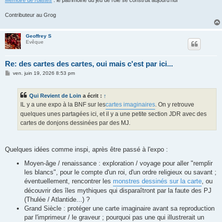
Contributeur au Grog
Geoffrey S
Evêque
Re: des cartes des cartes, oui mais c'est par ici...
M
ven. juin 19, 2026 8:53 pm
e
s
s
Qui Revient de Loin
a écrit :
↑
a
g
IL y a une expo à la BNF sur les
cartes imaginaires
. On y retrouve
e
quelques unes partagées ici, et il y a une petite section JDR avec des
cartes de donjons dessinées par des MJ.
Quelques idées comme inspi, après être passé à l'expo :
Moyen-âge / renaissance : exploration / voyage pour aller "remplir
les blancs", pour le compte d'un roi, d'un ordre religieux ou savant ;
éventuellement, rencontrer les
monstres dessinés sur la carte
, ou
découvrir des îles mythiques qui disparaîtront par la faute des PJ
(Thulée / Atlantide...) ?
Grand Siècle : protéger une carte imaginaire avant sa reproduction
par l'imprimeur / le graveur ; pourquoi pas une qui illustrerait un