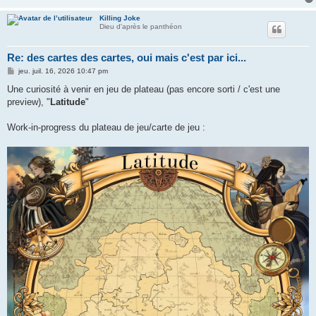
Killing Joke
Dieu d'après le panthéon
Re: des cartes des cartes, oui mais c'est par ici...
M
jeu. juil. 16, 2026 10:47 pm
e
s
Une curiosité à venir en jeu de plateau (pas encore sorti / c'est une
s
preview), "
Latitude
"
a
g
e
Work-in-progress du plateau de jeu/carte de jeu :