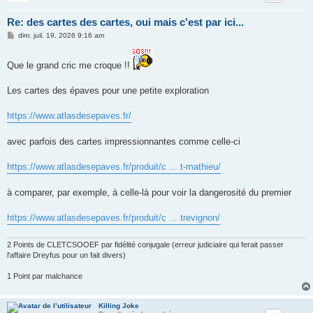
Re: des cartes des cartes, oui mais c'est par ici...
M
dim. juil. 19, 2026 9:16 am
e
s
s
Que le grand cric me croque !!
a
g
e
Les cartes des épaves pour une petite exploration
https://www.atlasdesepaves.fr/
avec parfois des cartes impressionnantes comme celle-ci
https://www.atlasdesepaves.fr/produit/c ... t-mathieu/
à comparer, par exemple, à celle-là pour voir la dangerosité du premier
https://www.atlasdesepaves.fr/produit/c ... trevignon/
2 Points de CLETCSOOEF par fidélité conjugale (erreur judiciaire qui ferait passer
l'affaire Dreyfus pour un fait divers)
1 Point par malchance
Killing Joke