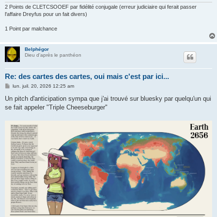
2 Points de CLETCSOOEF par fidélité conjugale (erreur judiciaire qui ferait passer
l'affaire Dreyfus pour un fait divers)
1 Point par malchance
Belphégor
Dieu d'après le panthéon
Re: des cartes des cartes, oui mais c'est par ici...
M
lun. juil. 20, 2026 12:25 am
e
s
Un pitch d'anticipation sympa que j'ai trouvé sur bluesky par quelqu'un qui
s
se fait appeler "Triple Cheeseburger"
a
g
e