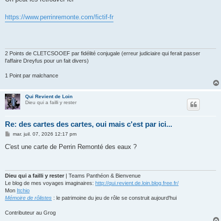
https://www.perrinremonte.com/fictif-fr
2 Points de CLETCSOOEF par fidélité conjugale (erreur judiciaire qui ferait passer
l'affaire Dreyfus pour un fait divers)
1 Point par malchance
Qui Revient de Loin
Dieu qui a failli y rester
Re: des cartes des cartes, oui mais c'est par ici...
M
mar. juil. 07, 2026 12:17 pm
e
s
C'est une carte de Perrin Remonté des eaux ?
s
a
g
e
Dieu qui a failli y rester
| Teams Panthéon & Bienvenue
Le blog de mes voyages imaginaires:
http://qui.revient.de.loin.blog.free.fr/
Mon
Itchio
Mémoire de rôlistes
: le patrimoine du jeu de rôle se construit aujourd'hui
Contributeur au Grog