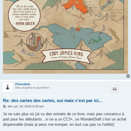
Florentbzh
Dieu d'après le panthéon
Re: des cartes des cartes, oui mais c'est par ici...
M
dim. juil. 19, 2026 6:35 pm
e
s
Je ne sais plus où j'ai vu des extraits de ce livre, mais pas convaincu à
s
part pour les débutants...si on a un CC3+, un WonderDraft c'est un achat
a
g
dispensable (mais je peux me tromper, en tout cas pas vu l'utilité)
e