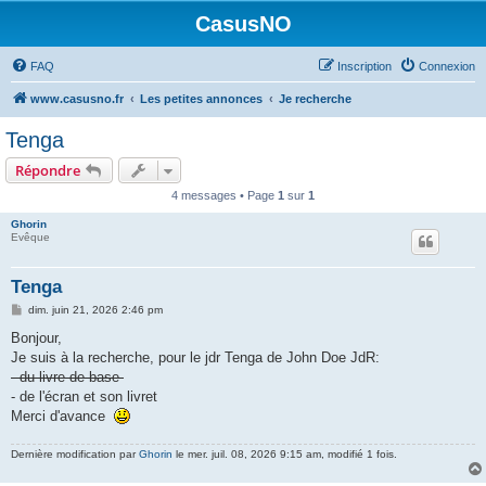
CasusNO
FAQ
Inscription
Connexion
www.casusno.fr
Les petites annonces
Je recherche
Tenga
Répondre
4 messages • Page
1
sur
1
Ghorin
Evêque
Tenga
M
dim. juin 21, 2026 2:46 pm
e
s
Bonjour,
s
Je suis à la recherche, pour le jdr Tenga de John Doe JdR:
a
g
- du livre de base
e
- de l'écran et son livret
Merci d'avance
Dernière modification par
Ghorin
le mer. juil. 08, 2026 9:15 am, modifié 1 fois.