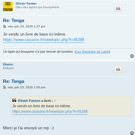
Olivier Fanton
Dieu des lapins qui bouquinent
Re: Tenga
M
mar. juin 23, 2026 1:37 pm
e
s
Je vends un livre de base ici-même.
s
https://www.casusno.fr/viewtopic.php?t=45288
a
g
e
Un lapin qui bouquine n'a pas besoin de lunettes.
(
Les Bouquins du Lapin
)
Ghorin
Evêque
Re: Tenga
M
mar. juin 23, 2026 1:50 pm
e
s
s
Olivier Fanton
a écrit :
↑
a
g
Je vends un livre de base ici-même.
e
https://www.casusno.fr/viewtopic.php?t=45288
Merci je t'ai envoyé un mp :-)