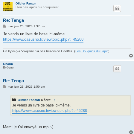
Olivier Fanton
Dieu des lapins qui bouquinent
Re: Tenga
M
mar. juin 23, 2026 1:37 pm
e
s
Je vends un livre de base ici-même.
s
https://www.casusno.fr/viewtopic.php?t=45288
a
g
e
Un lapin qui bouquine n'a pas besoin de lunettes.
(
Les Bouquins du Lapin
)
Ghorin
Evêque
Re: Tenga
M
mar. juin 23, 2026 1:50 pm
e
s
s
Olivier Fanton
a écrit :
↑
a
g
Je vends un livre de base ici-même.
e
https://www.casusno.fr/viewtopic.php?t=45288
Merci je t'ai envoyé un mp :-)