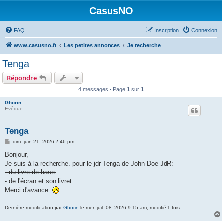
CasusNO
FAQ
Inscription
Connexion
www.casusno.fr
Les petites annonces
Je recherche
Tenga
Répondre
4 messages • Page
1
sur
1
Ghorin
Evêque
Tenga
M
dim. juin 21, 2026 2:46 pm
e
s
Bonjour,
s
Je suis à la recherche, pour le jdr Tenga de John Doe JdR:
a
g
- du livre de base
e
- de l'écran et son livret
Merci d'avance
Dernière modification par
Ghorin
le mer. juil. 08, 2026 9:15 am, modifié 1 fois.