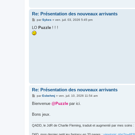
Re: Présentation des nouveaux arrivants
M
par
Sykes
»
ven. juil. 03, 2026 5:45 pm
e
s
LO
Puzzle
! ! !
s
a
g
e
Re: Présentation des nouveaux arrivants
M
par
Esbehmj
»
ven. juil. 10, 2026 11:54 am
e
s
Bienvenue
@Puzzle
par ici.
s
a
g
Bons jeux.
e
QADD, le JdR de Charlie Fleming, traduit et augmenté par mes soins :
D6D, mon dernier petit jeu fantasy en 20 pages :
viewtopic.php?p=48