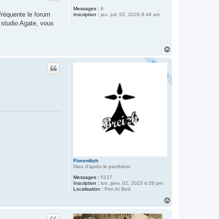
Messages :
6
 fréquente le forum
Inscription :
jeu. juil. 02, 2026 8:49 am
u studio Agate, vous
.
H
a
u
t
Florentbzh
Dieu d'après le panthéon
Messages :
5127
Inscription :
lun. janv. 02, 2023 4:26 pm
Localisation :
Pen Ar Bed
H
a
u