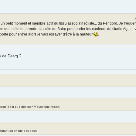
s un petit moment et membre actif du tissu associatif rôliste... du Périgord. Je fréq
âche que celle de prendre la suite de Batro pour porter les couleurs du studio Agat
 porte pour entrer alors je vais essayer d'être à la hauteur
.
s de Dearg ?
te c'est qu'il doit bien y avoir une raison.
contant qu'on tue des gobs.