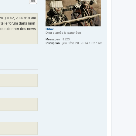
t
jeu. juil. 02, 2026 9:01 am
uente le forum dans mon
e, vous donner des news
Orlov
Dieu d'après le panthéon
Messages :
9123
Inscription :
jeu. févr. 20, 2014 10:57 am