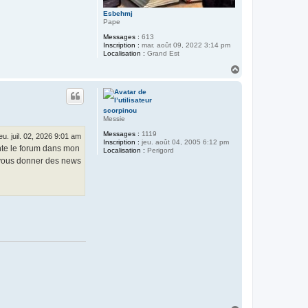
Esbehmj
Pape
Messages :
613
Inscription :
mar. août 09, 2022 3:14 pm
Localisation :
Grand Est
H
a
u
t
scorpinou
Messie
Messages :
1119
jeu. juil. 02, 2026 9:01 am
Inscription :
jeu. août 04, 2005 6:12 pm
uente le forum dans mon
Localisation :
Perigord
e, vous donner des news