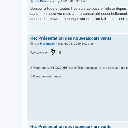
M
par
Puzzle
»
jeu. juil. 02, 2026 9:01 am
e
s
Bonjour à tous et toutes ! Je suis Le puzzle, rôliste depuis
s
dans mon autre vie mais à titre consultatif essentiellement
a
g
donner des news et échanger sur ce qu'on fait mais c'est lui
e
Re: Présentation des nouveaux arrivants
M
par
Florentbzh
»
jeu. juil. 02, 2026 10:35 am
e
s
Bienvenue
!!
s
a
g
e
2 Points de CLETCSOOEF par fidélité conjugale (erreur judiciaire qui fer
1 Point par malchance
Re: Présentation des nouveaux arrivants