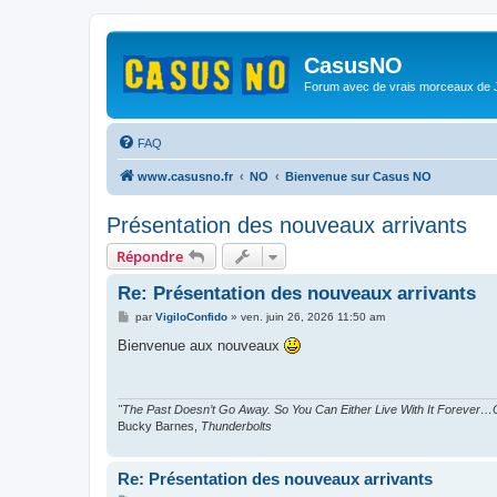
CasusNO
Forum avec de vrais morceaux de
FAQ
www.casusno.fr
NO
Bienvenue sur Casus NO
Présentation des nouveaux arrivants
Répondre
Re: Présentation des nouveaux arrivants
M
par
VigiloConfido
»
ven. juin 26, 2026 11:50 am
e
s
Bienvenue aux nouveaux
s
a
g
e
"The Past Doesn’t Go Away. So You Can Either Live With It Forever…O
Bucky Barnes,
Thunderbolts
Re: Présentation des nouveaux arrivants