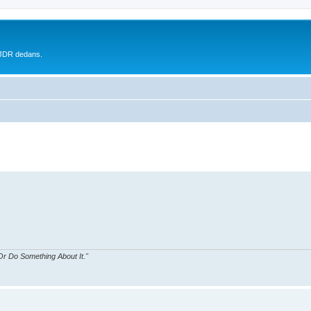
 JDR dedans.
r Do Something About It."