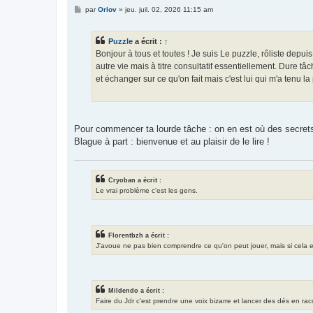
M
par
Orlov
»
jeu. juil. 02, 2026 11:15 am
e
s
s
Puzzle
a écrit :
↑
a
g
Bonjour à tous et toutes ! Je suis Le puzzle, rôliste depui
e
autre vie mais à titre consultatif essentiellement. Dure t
et échanger sur ce qu'on fait mais c'est lui qui m'a tenu la
Pour commencer ta lourde tâche : on en est où des secret
Blague à part : bienvenue et au plaisir de le lire !
Cryoban a écrit :
Le vrai problème c'est les gens.
Florentbzh a écrit :
J'avoue ne pas bien comprendre ce qu'on peut jouer, mais si cela exis
Mildendo a écrit :
Faire du Jdr c'est prendre une voix bizarre et lancer des dés en ra