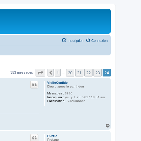
Inscription
Connexion
Page
24
sur
24
1
20
21
22
23
24
Précédent
353 messages
…
VigiloConfido
Dieu d'après le panthéon
Messages :
3786
Inscription :
jeu. juil. 20, 2017 10:34 am
Localisation :
Villeurbanne
H
a
u
Puzzle
t
Profane