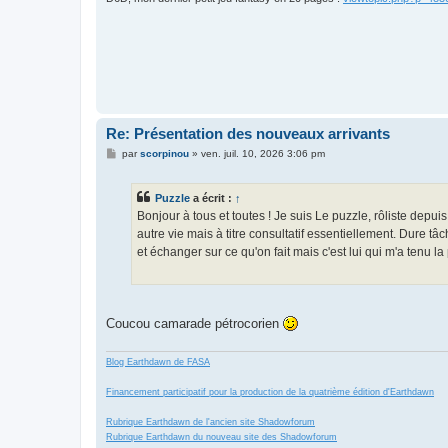
Re: Présentation des nouveaux arrivants
M
par
scorpinou
»
ven. juil. 10, 2026 3:06 pm
e
s
s
Puzzle
a écrit :
↑
a
g
Bonjour à tous et toutes ! Je suis Le puzzle, rôliste depui
e
autre vie mais à titre consultatif essentiellement. Dure t
et échanger sur ce qu'on fait mais c'est lui qui m'a tenu la
Coucou camarade pétrocorien
Blog Earthdawn de FASA
Financement participatif pour la production de la quatrième édition d'Earthdawn
Rubrique Earthdawn de l'ancien site Shadowforum
Rubrique Earthdawn du nouveau site des Shadowforum