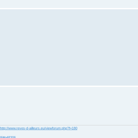
http://www.reves-d-ailleurs.eu/viewforum.php?f=180
306#p48306