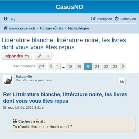
CasusNO
FAQ
Inscription
Connexion
www.casusno.fr
Culture rôliste
Médiathèque
Littérature blanche, littérature noire, les livres
dont vous vous êtes repus
Répondre
Page
20
sur
23
1
18
19
20
21
22
23
Précédent
Suiva
332 messages
…
Sakagnôle
Dieu d'après le panthéon
Re: Littérature blanche, littérature noire, les livres
dont vous vous êtes repus
M
mer. juil. 01, 2026 2:31 pm
e
s
s
Cuchurv
a écrit :
↑
a
g
Tu n'audio livre ou tu ebook aussi ?
e