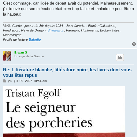
C'est dommage, car l'idée de départ avait du potentiel. Malheureusement,
j'ai trouvé que son exécution était bien trop faible et maladroite pour être à
la hauteur.
Vieille Garde : joueur de Jdr depuis 1984 - Jeux favorits : Empire Galactique,
Pendragon, Reve de Dragon,
Shadowrun
, Paranoia, Hurlements, Broken Tales,
Mnemosyne.
Profile de lecture
Babelio
Erwan G
Envoyé de la Source
Re: Littérature blanche, littérature noire, les livres dont vous
vous êtes repus
M
jeu. juil. 09, 2026 10:54 am
e
s
s
a
g
e