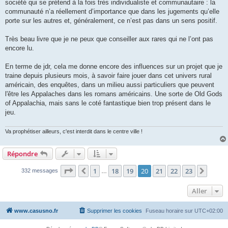
société qui se prétend à la fois très individualiste et communautaire : la
communauté n’a réellement d’importance que dans les jugements qu’elle
porte sur les autres et, généralement, ce n’est pas dans un sens positif.
Très beau livre que je ne peux que conseiller aux rares qui ne l’ont pas
encore lu.
En terme de jdr, cela me donne encore des influences sur un projet que je
traine depuis plusieurs mois, à savoir faire jouer dans cet univers rural
américain, des enquêtes, dans un milieu aussi particuliers que peuvent
l'être les Appalaches dans les romans américains. Une sorte de Old Gods
of Appalachia, mais sans le coté fantastique bien trop présent dans le
jeu.
Va prophétiser ailleurs, c'est interdit dans le centre ville !
Répondre
Page
20
sur
23
1
18
19
20
21
22
23
Précédent
Suiva
332 messages
…
Aller
www.casusno.fr
Supprimer les cookies
Fuseau horaire sur
UTC+02:00