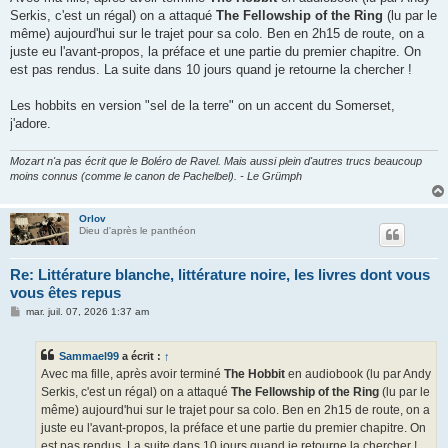
s
Serkis, c'est un régal) on a attaqué
The Fellowship of the Ring
(lu par le
a
g
même) aujourd'hui sur le trajet pour sa colo. Ben en 2h15 de route, on a
e
juste eu l'avant-propos, la préface et une partie du premier chapitre. On
est pas rendus. La suite dans 10 jours quand je retourne la chercher !
Les hobbits en version "sel de la terre" on un accent du Somerset,
j'adore.
Mozart n'a pas écrit que le Boléro de Ravel. Mais aussi plein d'autres trucs beaucoup
moins connus (comme le canon de Pachelbel). - Le Grümph
Orlov
Dieu d'après le panthéon
Re: Littérature blanche, littérature noire, les livres dont vous
vous êtes repus
M
mar. juil. 07, 2026 1:37 am
e
s
s
Sammael99
a écrit :
↑
a
g
Avec ma fille, après avoir terminé
The Hobbit
en audiobook (lu par Andy
e
Serkis, c'est un régal) on a attaqué
The Fellowship of the Ring
(lu par le
même) aujourd'hui sur le trajet pour sa colo. Ben en 2h15 de route, on a
juste eu l'avant-propos, la préface et une partie du premier chapitre. On
est pas rendus. La suite dans 10 jours quand je retourne la chercher !