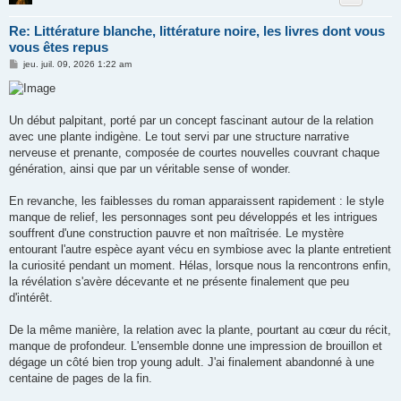
Re: Littérature blanche, littérature noire, les livres dont vous
vous êtes repus
M
jeu. juil. 09, 2026 1:22 am
e
s
s
a
g
Un début palpitant, porté par un concept fascinant autour de la relation
e
avec une plante indigène. Le tout servi par une structure narrative
nerveuse et prenante, composée de courtes nouvelles couvrant chaque
génération, ainsi que par un véritable sense of wonder.
En revanche, les faiblesses du roman apparaissent rapidement : le style
manque de relief, les personnages sont peu développés et les intrigues
souffrent d'une construction pauvre et non maîtrisée. Le mystère
entourant l'autre espèce ayant vécu en symbiose avec la plante entretient
la curiosité pendant un moment. Hélas, lorsque nous la rencontrons enfin,
la révélation s'avère décevante et ne présente finalement que peu
d'intérêt.
De la même manière, la relation avec la plante, pourtant au cœur du récit,
manque de profondeur. L'ensemble donne une impression de brouillon et
dégage un côté bien trop young adult. J'ai finalement abandonné à une
centaine de pages de la fin.