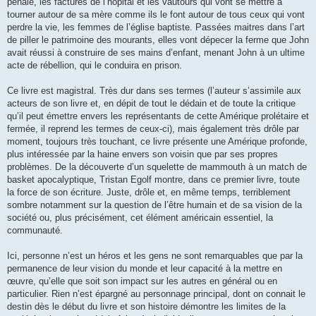
pénale, les factures de l’hôpital et les vautours qui vont se mettre à
tourner autour de sa mère comme ils le font autour de tous ceux qui vont
perdre la vie, les femmes de l’église baptiste. Passées maitres dans l’art
de piller le patrimoine des mourants, elles vont dépecer la ferme que John
avait réussi à construire de ses mains d’enfant, menant John à un ultime
acte de rébellion, qui le conduira en prison.
Ce livre est magistral. Très dur dans ses termes (l’auteur s’assimile aux
acteurs de son livre et, en dépit de tout le dédain et de toute la critique
qu’il peut émettre envers les représentants de cette Amérique prolétaire et
fermée, il reprend les termes de ceux-ci), mais également très drôle par
moment, toujours très touchant, ce livre présente une Amérique profonde,
plus intéressée par la haine envers son voisin que par ses propres
problèmes. De la découverte d’un squelette de mammouth à un match de
basket apocalyptique, Tristan Egolf montre, dans ce premier livre, toute
la force de son écriture. Juste, drôle et, en même temps, terriblement
sombre notamment sur la question de l’être humain et de sa vision de la
société ou, plus précisément, cet élément américain essentiel, la
communauté.
Ici, personne n’est un héros et les gens ne sont remarquables que par la
permanence de leur vision du monde et leur capacité à la mettre en
œuvre, qu’elle que soit son impact sur les autres en général ou en
particulier. Rien n’est épargné au personnage principal, dont on connait le
destin dès le début du livre et son histoire démontre les limites de la