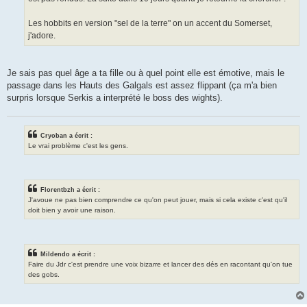
Les hobbits en version "sel de la terre" on un accent du Somerset,
j'adore.
Je sais pas quel âge a ta fille ou à quel point elle est émotive, mais le
passage dans les Hauts des Galgals est assez flippant (ça m'a bien
surpris lorsque Serkis a interprété le boss des wights).
Cryoban a écrit :
Le vrai problème c'est les gens.
Florentbzh a écrit :
J'avoue ne pas bien comprendre ce qu'on peut jouer, mais si cela existe c'est qu'il
doit bien y avoir une raison.
Mildendo a écrit :
Faire du Jdr c'est prendre une voix bizarre et lancer des dés en racontant qu'on tue
des gobs.