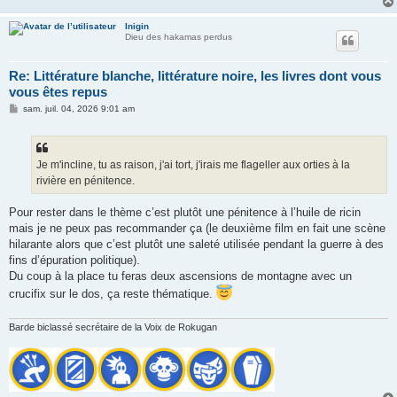
Inigin
Dieu des hakamas perdus
Re: Littérature blanche, littérature noire, les livres dont vous
vous êtes repus
M
sam. juil. 04, 2026 9:01 am
e
s
s
a
g
Je m'incline, tu as raison, j'ai tort, j'irais me flageller aux orties à la
e
rivière en pénitence.
Pour rester dans le thème c’est plutôt une pénitence à l’huile de ricin
mais je ne peux pas recommander ça (le deuxième film en fait une scène
hilarante alors que c’est plutôt une saleté utilisée pendant la guerre à des
fins d’épuration politique).
Du coup à la place tu feras deux ascensions de montagne avec un
crucifix sur le dos, ça reste thématique.
Barde biclassé secrétaire de la Voix de Rokugan