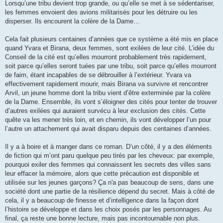
Lorsqu’une tribu devient trop grande, ou qu’elle se met à se sédentariser,
les femmes envoient des avions militarisés pour les détruire ou les
disperser. Ils encourent la colère de la Dame…
Cela fait plusieurs centaines d’années que ce système a été mis en place
quand Yvara et Birana, deux femmes, sont exilées de leur cité. L’idée du
Conseil de la cité est qu’elles mourront probablement très rapidement,
soit parce qu’elles seront tuées par une tribu, soit parce qu’elles mourront
de faim, étant incapables de se débrouiller à l’extérieur. Yvara va
effectivement rapidement mourir, mais Birana va survivre et rencontrer
Arvil, un jeune homme dont la tribu vient d’être exterminée par la colère
de la Dame. Ensemble, ils vont s’éloigner des cités pour tenter de trouver
d’autres exilées qui auraient survécu à leur exclusion des cités. Cette
quête va les mener très loin, et en chemin, ils vont développer l’un pour
l’autre un attachement qui avait disparu depuis des centaines d’années.
Il y a à boire et à manger dans ce roman. D’un côté, il y a des éléments
de fiction qui m’ont paru quelque peu tirés par les cheveux: par exemple,
pourquoi exiler des femmes qui connaissent les secrets des villes sans
leur effacer la mémoire, alors que cette précaution est disponible et
utilisée sur les jeunes garçons? Ça n'a pas beaucoup de sens, dans une
société dont une partie de la résilience dépend du secret. Mais à côté de
cela, il y a beaucoup de finesse et d’intelligence dans la façon dont
l’histoire se développe et dans les choix posés par les personnages. Au
final, ça reste une bonne lecture, mais pas incontournable non plus.