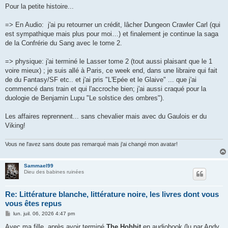
s
Pour la petite histoire...
s
a
g
=> En Audio: j'ai pu retourner un crédit, lâcher Dungeon Crawler Carl (qui
e
est sympathique mais plus pour moi…) et finalement je continue la saga
de la Confrérie du Sang avec le tome 2.
=> physique: j'ai terminé le Lasser tome 2 (tout aussi plaisant que le 1
voire mieux) ; je suis allé à Paris, ce week end, dans une libraire qui fait
de du Fantasy/SF etc.. et j'ai pris "L'Epée et le Glaive" ... que j'ai
commencé dans train et qui l'accroche bien; j'ai aussi craqué pour la
duologie de Benjamin Lupu "Le solstice des ombres").
Les affaires reprennent... sans chevalier mais avec du Gaulois er du
Viking!
Vous ne l'avez sans doute pas remarqué mais j'ai changé mon avatar!
Sammael99
Dieu des babines ruinées
Re: Littérature blanche, littérature noire, les livres dont vous
vous êtes repus
M
lun. juil. 06, 2026 4:47 pm
e
s
Avec ma fille, après avoir terminé
The Hobbit
en audiobook (lu par Andy