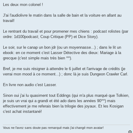
Les deux mon colonel !
J'ai l'audiolivre le matin dans la salle de bain et la voiture en allant au
travail!
Le rentrant du travail et pour promener mes chiens : podcast rolistes (par
ordre: 1d100podcast; Coup Critique (PP) et Dice Story).
Le soir, sur le canap un bon jdr (ou un moyennasse...) ; dans le lit un
ebook: en ce moment c'est Lasser Détective des dieux: Mariage à la
grecque (c'est simple mais très bien ^^).
Bref, je me suis résigner à attendre le 6 juillet et l'arrivage de crédits (je
verrai mon mood à ce moment...) ; donc là je suis Dungeon Crawler Carl.
En livre non audio c'est Lasser.
Sinon oui j'ai lu quasiment tout Eddings (qui m'a plus marqué que Tolkien,
je suis un vrai qui a grandi et été ado dans les années 90^^) mais
effectivement je me referais bien la trilogie des joyaux. Et les Kosigan
c'est achat instantané!
Vous ne l'avez sans doute pas remarqué mais j'ai changé mon avatar!