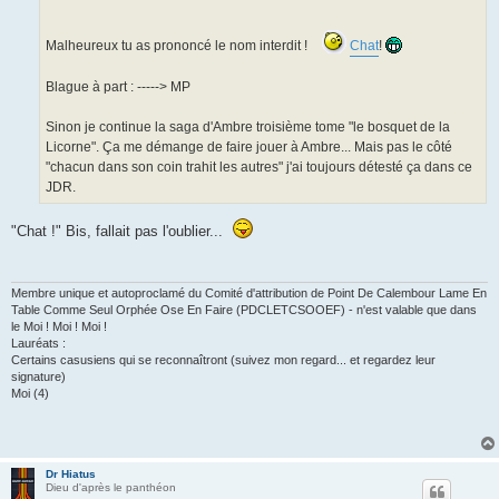
Malheureux tu as prononcé le nom interdit !
Chat
!
Blague à part : -----> MP
Sinon je continue la saga d'Ambre troisième tome "le bosquet de la
Licorne". Ça me démange de faire jouer à Ambre... Mais pas le côté
"chacun dans son coin trahit les autres" j'ai toujours détesté ça dans ce
JDR.
"Chat !" Bis, fallait pas l'oublier...
Membre unique et autoproclamé du Comité d'attribution de Point De Calembour Lame En
Table Comme Seul Orphée Ose En Faire (PDCLETCSOOEF) - n'est valable que dans
le Moi ! Moi ! Moi !
Lauréats :
Certains casusiens qui se reconnaîtront (suivez mon regard... et regardez leur
signature)
Moi (4)
Dr Hiatus
Dieu d'après le panthéon