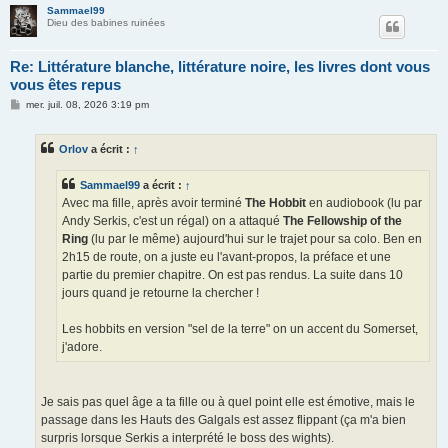
Sammael99
Dieu des babines ruinées
Re: Littérature blanche, littérature noire, les livres dont vous
vous êtes repus
M
mer. juil. 08, 2026 3:19 pm
e
s
s
Orlov
a écrit :
↑
a
g
e
Sammael99
a écrit :
↑
Avec ma fille, après avoir terminé
The Hobbit
en audiobook (lu par
Andy Serkis, c'est un régal) on a attaqué
The Fellowship of the
Ring
(lu par le même) aujourd'hui sur le trajet pour sa colo. Ben en
2h15 de route, on a juste eu l'avant-propos, la préface et une
partie du premier chapitre. On est pas rendus. La suite dans 10
jours quand je retourne la chercher !
Les hobbits en version "sel de la terre" on un accent du Somerset,
j'adore.
Je sais pas quel âge a ta fille ou à quel point elle est émotive, mais le
passage dans les Hauts des Galgals est assez flippant (ça m'a bien
surpris lorsque Serkis a interprété le boss des wights).