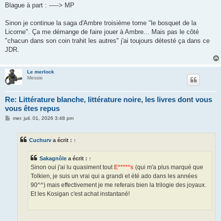
Blague à part : -----> MP
Sinon je continue la saga d'Ambre troisième tome "le bosquet de la
Licorne". Ça me démange de faire jouer à Ambre... Mais pas le côté
"chacun dans son coin trahit les autres" j'ai toujours détesté ça dans ce
JDR.
Le merlock
Messie
Re: Littérature blanche, littérature noire, les livres dont vous
vous êtes repus
M
mer. juil. 01, 2026 3:48 pm
e
s
s
Cuchurv
a écrit :
↑
a
g
e
Sakagnôle
a écrit :
↑
Sinon oui j'ai lu quasiment tout
E*****s
(qui m'a plus marqué que
Tolkien, je suis un vrai qui a grandi et été ado dans les années
90^^) mais effectivement je me referais bien la trilogie des joyaux.
Et les Kosigan c'est achat instantané!