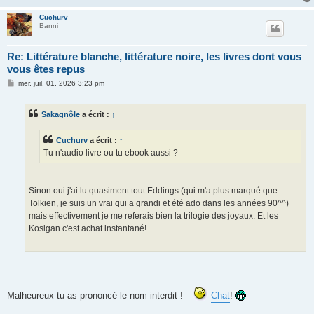
Cuchurv
Banni
Re: Littérature blanche, littérature noire, les livres dont vous
vous êtes repus
M
mer. juil. 01, 2026 3:23 pm
e
s
s
Sakagnôle
a écrit :
↑
a
g
e
Cuchurv
a écrit :
↑
Tu n'audio livre ou tu ebook aussi ?
Sinon oui j'ai lu quasiment tout Eddings (qui m'a plus marqué que
Tolkien, je suis un vrai qui a grandi et été ado dans les années 90^^)
mais effectivement je me referais bien la trilogie des joyaux. Et les
Kosigan c'est achat instantané!
Malheureux tu as prononcé le nom interdit !
Chat
!