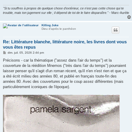
"Si tu souffres à propos de quelque chose d'extérieur, ce n'est pas cette chose qui te
trouble, mais ton jugement sur elle ; il dépend de toi de le faire disparaître."
- Marc-Aurèle
Killing Joke
Dieu d'après le panthéon
Re: Littérature blanche, littérature noire, les livres dont vous
vous êtes repus
M
dim. juil. 05, 2026 2:44 pm
e
s
Précisons - car la thématique ("assez dans l'air du temps") et la
s
couverture de la réédition Mnemos ("très dans l'air du temps") pourraient
a
g
laisser penser qu'il s'agit d'un roman récent, qu'il n'en n'est rien et que ça
e
a été écrit milieu des années 80, et publié en français toute-fin des
années 80. Avec des couvertures pour le coup assez différentes (mais
particulièrement iconiques de l'époque).