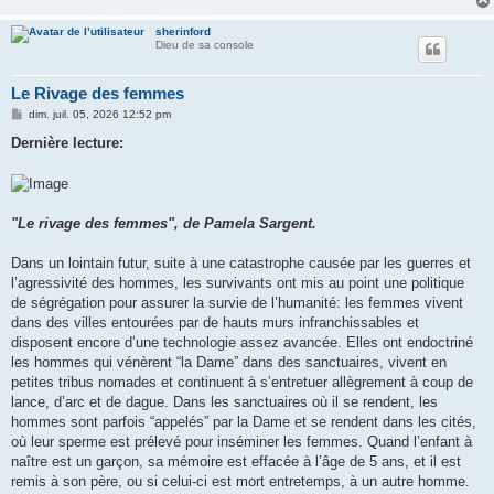
sherinford
Dieu de sa console
Le Rivage des femmes
M
dim. juil. 05, 2026 12:52 pm
e
s
Dernière lecture:
s
a
g
e
"Le rivage des femmes", de Pamela Sargent.
Dans un lointain futur, suite à une catastrophe causée par les guerres et
l’agressivité des hommes, les survivants ont mis au point une politique
de ségrégation pour assurer la survie de l’humanité: les femmes vivent
dans des villes entourées par de hauts murs infranchissables et
disposent encore d’une technologie assez avancée. Elles ont endoctriné
les hommes qui vénèrent “la Dame” dans des sanctuaires, vivent en
petites tribus nomades et continuent à s’entretuer allègrement à coup de
lance, d’arc et de dague. Dans les sanctuaires où il se rendent, les
hommes sont parfois “appelés” par la Dame et se rendent dans les cités,
où leur sperme est prélevé pour inséminer les femmes. Quand l’enfant à
naître est un garçon, sa mémoire est effacée à l’âge de 5 ans, et il est
remis à son père, ou si celui-ci est mort entretemps, à un autre homme.