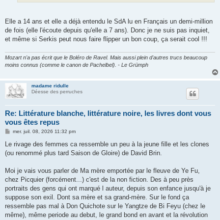
Elle a 14 ans et elle a déjà entendu le SdA lu en Français un demi-million
de fois (elle l'écoute depuis qu'elle a 7 ans). Donc je ne suis pas inquiet,
et même si Serkis peut nous faire flipper un bon coup, ça serait cool !!!
Mozart n'a pas écrit que le Boléro de Ravel. Mais aussi plein d'autres trucs beaucoup
moins connus (comme le canon de Pachelbel). - Le Grümph
madame ridulle
Déesse des perruches
Re: Littérature blanche, littérature noire, les livres dont vous
vous êtes repus
M
mer. juil. 08, 2026 11:32 pm
e
s
Le rivage des femmes ca ressemble un peu à la jeune fille et les clones
s
(ou renommé plus tard Saison de Gloire) de David Brin.
a
g
e
Moi je vais vous parler de Ma mère emportée par le fleuve de Ye Fu,
chez Picquier (forcément...) c'est de la non fiction. Des à peu près
portraits des gens qui ont marqué l auteur, depuis son enfance jusqu'à je
suppose son exil. Dont sa mère et sa grand-mère. Sur le fond ça
ressemble pas mal à Don Quichote sur le Yangtze de Bi Feyu (chez le
même), même periode au debut, le grand bond en avant et la révolution