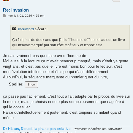
Re: Invasion
M
mer. juil. 01, 2026 4:55 pm
e
s
s
sherinford
a écrit :
↑
a
g
e
Ça fait plus de deux ans que j'ai lu “l’homme dé” de cet auteur, un livre
qui m’avait marqué par son côté facétieux et iconoclaste.
Je sais vraiment pas quoi faire avec l'homme-dé.
Moi aussi à la lecture ça m'avait beaucoup marqué, mais c'était ya genre
vingt ans, et c'est pas que le livre est moins bon pour le lecteur, c'est
mon évolution intellectuelle et éthique qui réagit différemment.
Aujourd'hui, la séquence marquante du premier quart du livre,
Spoiler:
ça passe pas facilement. C'est tout à fait adapté par le propos du livre sur
la morale, mais je choisis encore plus scrupuleusement que naguère à
qui le conseiller.
Parce qu'intellectuellement justement, c'est toujours stimulant quand
même.
Dr Hiatus, Dieu de la phase pas créative
-
Professeur émérite de l'Université