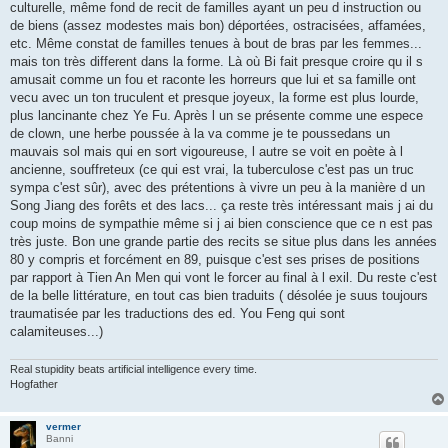
culturelle, même fond de recit de familles ayant un peu d instruction ou
de biens (assez modestes mais bon) déportées, ostracisées, affamées,
etc. Même constat de familles tenues à bout de bras par les femmes...
mais ton très different dans la forme. Là où Bi fait presque croire qu il s
amusait comme un fou et raconte les horreurs que lui et sa famille ont
vecu avec un ton truculent et presque joyeux, la forme est plus lourde,
plus lancinante chez Ye Fu. Après l un se présente comme une espece
de clown, une herbe poussée à la va comme je te poussedans un
mauvais sol mais qui en sort vigoureuse, l autre se voit en poète à l
ancienne, souffreteux (ce qui est vrai, la tuberculose c'est pas un truc
sympa c'est sûr), avec des prétentions à vivre un peu à la manière d un
Song Jiang des forêts et des lacs... ça reste très intéressant mais j ai du
coup moins de sympathie même si j ai bien conscience que ce n est pas
très juste. Bon une grande partie des recits se situe plus dans les années
80 y compris et forcément en 89, puisque c'est ses prises de positions
par rapport à Tien An Men qui vont le forcer au final à l exil. Du reste c'est
de la belle littérature, en tout cas bien traduits ( désolée je suus toujours
traumatisée par les traductions des ed. You Feng qui sont
calamiteuses...)
Real stupidity beats artificial intelligence every time.
Hogfather
vermer
Banni