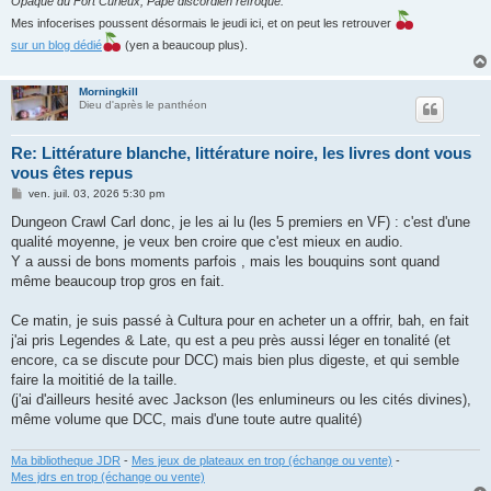
Opaque du Fort Curieux, Pape discordien refroqué.
Mes infocerises poussent désormais le jeudi ici, et on peut les retrouver
sur un blog dédié
(yen a beaucoup plus).
Morningkill
Dieu d'après le panthéon
Re: Littérature blanche, littérature noire, les livres dont vous
vous êtes repus
M
ven. juil. 03, 2026 5:30 pm
e
s
Dungeon Crawl Carl donc, je les ai lu (les 5 premiers en VF) : c'est d'une
s
qualité moyenne, je veux ben croire que c'est mieux en audio.
a
g
Y a aussi de bons moments parfois , mais les bouquins sont quand
e
même beaucoup trop gros en fait.
Ce matin, je suis passé à Cultura pour en acheter un a offrir, bah, en fait
j'ai pris Legendes & Late, qu est a peu près aussi léger en tonalité (et
encore, ca se discute pour DCC) mais bien plus digeste, et qui semble
faire la moititié de la taille.
(j'ai d'ailleurs hesité avec Jackson (les enlumineurs ou les cités divines),
même volume que DCC, mais d'une toute autre qualité)
Ma bibliotheque JDR
-
Mes jeux de plateaux en trop (échange ou vente)
-
Mes jdrs en trop (échange ou vente)