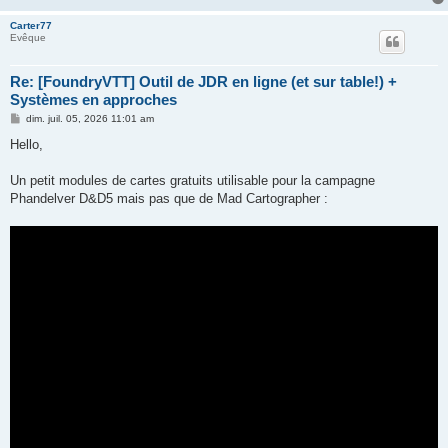
Carter77
Evêque
Re: [FoundryVTT] Outil de JDR en ligne (et sur table!) +
Systèmes en approches
M
dim. juil. 05, 2026 11:01 am
e
s
Hello,
s
a
g
Un petit modules de cartes gratuits utilisable pour la campagne
e
Phandelver D&D5 mais pas que de Mad Cartographer :