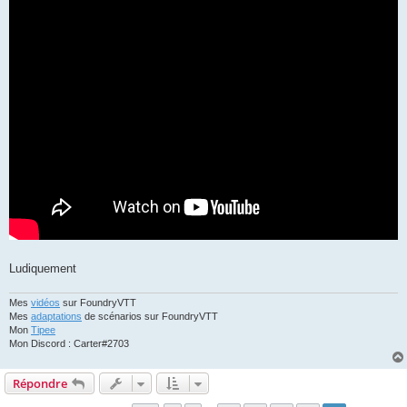
Ludiquement
Mes
vidéos
sur FoundryVTT
Mes
adaptations
de scénarios sur FoundryVTT
Mon
Tipee
Mon Discord : Carter#2703
Répondre