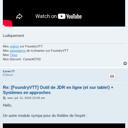
Ludiquement
Mes
vidéos
sur FoundryVTT
Mes
adaptations
de scénarios sur FoundryVTT
Mon
Tipee
Mon Discord : Carter#2703
Carter77
Evêque
Re: [FoundryVTT] Outil de JDR en ligne (et sur table!) +
Systèmes en approches
M
sam. juil. 11, 2026 10:28 am
e
s
Hello,
s
a
g
Un autre module sympa pour du théâtre de l'esprit :
e