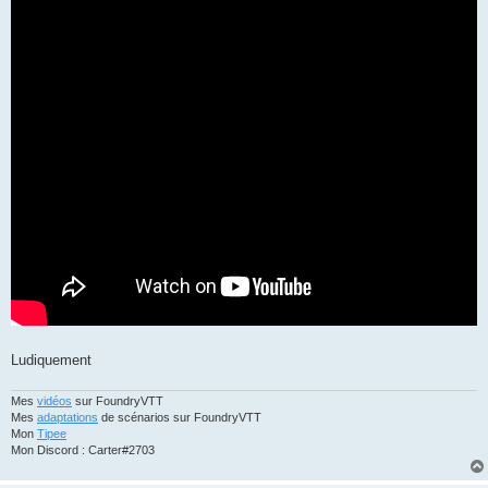
Ludiquement
Mes
vidéos
sur FoundryVTT
Mes
adaptations
de scénarios sur FoundryVTT
Mon
Tipee
Mon Discord : Carter#2703