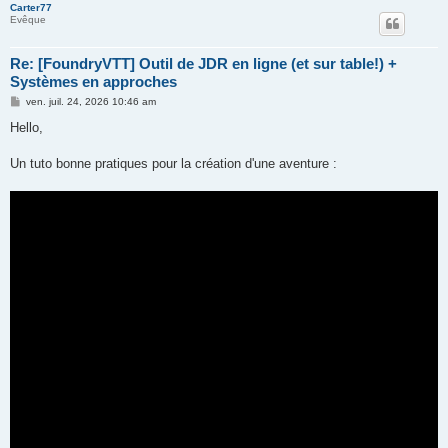
Carter77
Evêque
Re: [FoundryVTT] Outil de JDR en ligne (et sur table!) +
Systèmes en approches
M
ven. juil. 24, 2026 10:46 am
e
s
Hello,
s
a
g
Un tuto bonne pratiques pour la création d'une aventure :
e