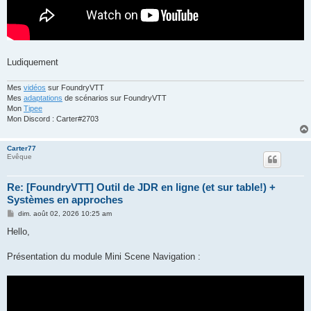
Ludiquement
Mes
vidéos
sur FoundryVTT
Mes
adaptations
de scénarios sur FoundryVTT
Mon
Tipee
Mon Discord : Carter#2703
Carter77
Evêque
Re: [FoundryVTT] Outil de JDR en ligne (et sur table!) +
Systèmes en approches
M
dim. août 02, 2026 10:25 am
e
s
Hello,
s
a
g
Présentation du module Mini Scene Navigation :
e