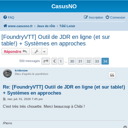
CasusNO
FAQ
Inscription
Connexion
www.casusno.fr
Jeux de rôle
Télé Loisir
[FoundryVTT] Outil de JDR en ligne (et sur
table!) + Systèmes en approches
Répondre
Page
34
sur
34
1
30
31
32
33
34
Précédent
500 messages
…
kridenow
Dieu d'après le panthéon
Re: [FoundryVTT] Outil de JDR en ligne (et sur table!)
+ Systèmes en approches
M
mer. juil. 01, 2026 7:45 pm
e
s
C'est très très chouette. Merci beaucoup à Chibi !
s
a
g
e
/Pierre