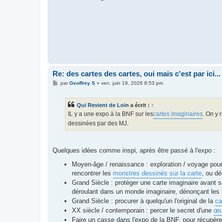
Re: des cartes des cartes, oui mais c'est par ici...
M
par
Geoffrey S
»
ven. juin 19, 2026 8:53 pm
e
s
s
Qui Revient de Loin
a écrit :
↑
a
g
IL y a une expo à la BNF sur les
cartes imaginaires
. On y 
e
dessinées par des MJ.
Quelques idées comme inspi, après être passé à l'expo :
Moyen-âge / renaissance : exploration / voyage pour a
rencontrer les
monstres dessinés sur la carte
, ou dé
Grand Siècle : protéger une carte imaginaire avant sa
déroulant dans un monde imaginaire, dénonçant les
Grand Siècle : procurer à quelqu'un l'original de la
ca
XX siècle / contemporain : percer le secret d'une
œu
Faire un casse dans l'expo de la BNF, pour récupére