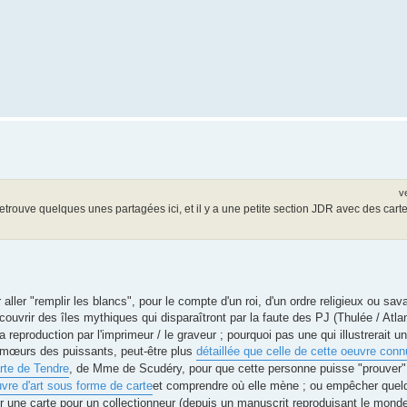
v
retrouve quelques unes partagées ici, et il y a une petite section JDR avec des car
ller "remplir les blancs", pour le compte d'un roi, d'un ordre religieux ou sav
couvrir des îles mythiques qui disparaîtront par la faute des PJ (Thulée / Atlan
 reproduction par l'imprimeur / le graveur ; pourquoi pas une qui illustrerait 
 mœurs des puissants, peut-être plus
détaillée que celle de cette oeuvre con
rte de Tendre
, de Mme de Scudéry, pour que cette personne puisse "prouver
vre d'art sous forme de carte
et comprendre où elle mène ; ou empêcher quelqu
r une carte pour un collectionneur (depuis un manuscrit reproduisant le mon