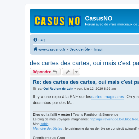
CasusNO
Forum avec de vrais morceaux de
FAQ
www.casusno.fr
Jeux de rôle
Inspi
des cartes des cartes, oui mais c'est par 
Répondre
Re: des cartes des cartes, oui mais c'est par
M
par
Qui Revient de Loin
»
ven. juin 12, 2026 8:56 am
e
s
IL y a une expo à la BNF sur les
cartes imaginaires
. On y r
s
dessinées par des MJ.
a
g
e
Dieu qui a failli y rester
| Teams Panthéon & Bienvenue
Le blog de mes voyages imaginaires:
http://qui.revient.de.loin.blog.free.
Mon
Itchio
Mémoire de rôlistes
: le patrimoine du jeu de rôle se construit aujourd'h
Contributeur au Grog