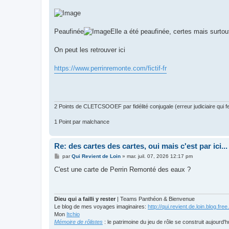
a
g
e
Peaufinée
Elle a été peaufinée, certes mais surtout
On peut les retrouver ici
https://www.perrinremonte.com/fictif-fr
2 Points de CLETCSOOEF par fidélité conjugale (erreur judiciaire qui fer
1 Point par malchance
Re: des cartes des cartes, oui mais c'est par ici...
M
par
Qui Revient de Loin
»
mar. juil. 07, 2026 12:17 pm
e
s
C'est une carte de Perrin Remonté des eaux ?
s
a
g
e
Dieu qui a failli y rester
| Teams Panthéon & Bienvenue
Le blog de mes voyages imaginaires:
http://qui.revient.de.loin.blog.free.
Mon
Itchio
Mémoire de rôlistes
: le patrimoine du jeu de rôle se construit aujourd'h