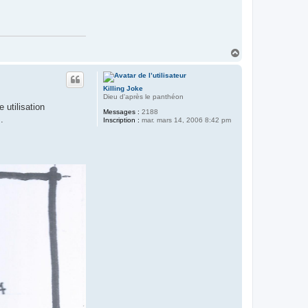
H
a
u
t
Killing Joke
Dieu d'après le panthéon
 utilisation
Messages :
2188
.
Inscription :
mar. mars 14, 2006 8:42 pm