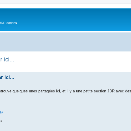
 JDR dedans.
ici...
 ici...
etrouve quelques unes partagées ici, et il y a une petite section JDR avec de
fr/
ui