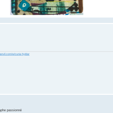
anvil.com/w/curia-hyldar
raphe passionné