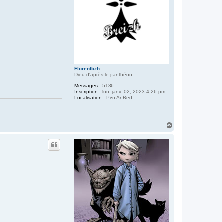
Florentbzh
Dieu d'après le panthéon
Messages :
5136
Inscription :
lun. janv. 02, 2023 4:26 pm
Localisation :
Pen Ar Bed
H
a
u
t