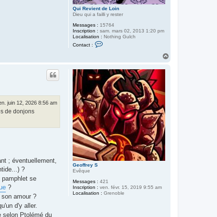
Qui Revient de Loin
Dieu qui a failli y rester
Messages :
15764
Inscription :
sam. mars 02, 2013 1:20 pm
Localisation :
Nothing Gulch
C
Contact :
o
n
H
t
a
a
u
c
t
t
e
r
Q
u
en. juin 12, 2026 8:56 am
i
tes de donjons
R
e
v
i
e
n
t
d
e
ant ; éventuellement,
L
Geoffrey S
tide...) ?
o
Evêque
i
un pamphlet se
Messages :
421
n
nue
?
Inscription :
ven. févr. 15, 2019 9:55 am
Localisation :
Grenoble
" son amour ?
'un d'y aller.
de selon Ptolémé du