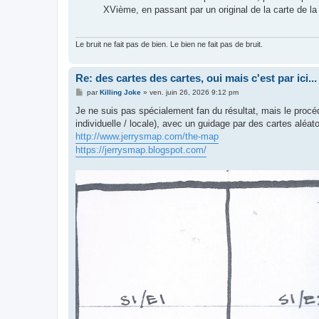
XVième, en passant par un original de la carte de la 
Le bruit ne fait pas de bien. Le bien ne fait pas de bruit.
Re: des cartes des cartes, oui mais c'est par ici...
M
par
Killing Joke
»
ven. juin 26, 2026 9:12 pm
e
s
Je ne suis pas spécialement fan du résultat, mais le procéd
s
individuelle / locale), avec un guidage par des cartes aléa
a
g
http://www.jerrysmap.com/the-map
e
https://jerrysmap.blogspot.com/