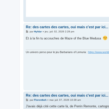
Re: des cartes des cartes, oui mais c'est par ici...
M
par
Hyldar
»
jeu. juil. 02, 2026 2:28 pm
e
s
Et à la fin tu accouches de Maze of the Blue Medusa
s
a
g
e
Un univers perso pour le jeu Barbarians of Lemuria :
https://www.world
Re: des cartes des cartes, oui mais c'est par ici...
M
par
Florentbzh
»
mar. juil. 07, 2026 10:38 am
e
s
J'avais dèjà cité cette carte là, de Perrin Remonte, cartog
s