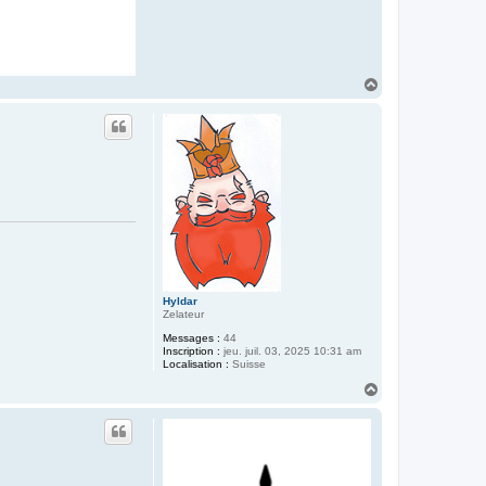
H
a
u
t
Hyldar
Zelateur
Messages :
44
Inscription :
jeu. juil. 03, 2025 10:31 am
Localisation :
Suisse
H
a
u
t