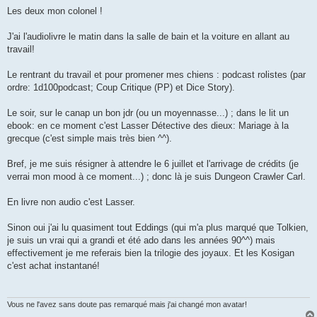
Les deux mon colonel !
J'ai l'audiolivre le matin dans la salle de bain et la voiture en allant au
travail!
Le rentrant du travail et pour promener mes chiens : podcast rolistes (par
ordre: 1d100podcast; Coup Critique (PP) et Dice Story).
Le soir, sur le canap un bon jdr (ou un moyennasse...) ; dans le lit un
ebook: en ce moment c'est Lasser Détective des dieux: Mariage à la
grecque (c'est simple mais très bien ^^).
Bref, je me suis résigner à attendre le 6 juillet et l'arrivage de crédits (je
verrai mon mood à ce moment...) ; donc là je suis Dungeon Crawler Carl.
En livre non audio c'est Lasser.
Sinon oui j'ai lu quasiment tout Eddings (qui m'a plus marqué que Tolkien,
je suis un vrai qui a grandi et été ado dans les années 90^^) mais
effectivement je me referais bien la trilogie des joyaux. Et les Kosigan
c'est achat instantané!
Vous ne l'avez sans doute pas remarqué mais j'ai changé mon avatar!