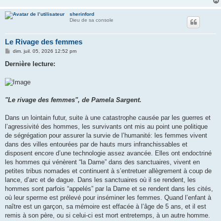
sherinford
Dieu de sa console
Le Rivage des femmes
M
dim. juil. 05, 2026 12:52 pm
e
s
Dernière lecture:
s
a
g
e
"Le rivage des femmes", de Pamela Sargent.
Dans un lointain futur, suite à une catastrophe causée par les guerres et
l’agressivité des hommes, les survivants ont mis au point une politique
de ségrégation pour assurer la survie de l’humanité: les femmes vivent
dans des villes entourées par de hauts murs infranchissables et
disposent encore d’une technologie assez avancée. Elles ont endoctriné
les hommes qui vénèrent “la Dame” dans des sanctuaires, vivent en
petites tribus nomades et continuent à s’entretuer allègrement à coup de
lance, d’arc et de dague. Dans les sanctuaires où il se rendent, les
hommes sont parfois “appelés” par la Dame et se rendent dans les cités,
où leur sperme est prélevé pour inséminer les femmes. Quand l’enfant à
naître est un garçon, sa mémoire est effacée à l’âge de 5 ans, et il est
remis à son père, ou si celui-ci est mort entretemps, à un autre homme.