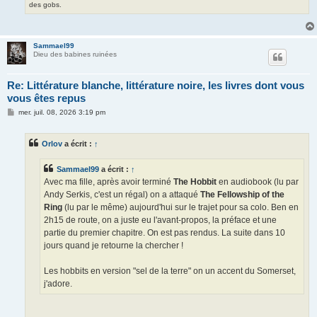
des gobs.
Sammael99
Dieu des babines ruinées
Re: Littérature blanche, littérature noire, les livres dont vous
vous êtes repus
M
mer. juil. 08, 2026 3:19 pm
e
s
s
Orlov
a écrit :
↑
a
g
e
Sammael99
a écrit :
↑
Avec ma fille, après avoir terminé
The Hobbit
en audiobook (lu par
Andy Serkis, c'est un régal) on a attaqué
The Fellowship of the
Ring
(lu par le même) aujourd'hui sur le trajet pour sa colo. Ben en
2h15 de route, on a juste eu l'avant-propos, la préface et une
partie du premier chapitre. On est pas rendus. La suite dans 10
jours quand je retourne la chercher !
Les hobbits en version "sel de la terre" on un accent du Somerset,
j'adore.