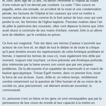
et John, alors âgé de 15 ans, va devoir l’emmener à l’hôpital au volant
d’une voiture qu’il ne devrait pas conduire. La suite ? Des soucis en
pagaille, entre une tornade, un accident de la route et une condamnation
pénale, les factures de l’hôpital et les vautours qui vont se mettre à
tourner autour de sa mère comme ils le font autour de tous ceux qui vont
perdre la vie, les femmes de l’église baptiste. Passées maitres dans l’art
de piller le patrimoine des mourants, elles vont dépecer la ferme que John
avait réussi à construire de ses mains d’enfant, menant John à un ultime
acte de rébellion, qui le conduira en prison.
Ce livre est magistral. Très dur dans ses termes (l’auteur s’assimile aux
acteurs de son livre et, en dépit de tout le dédain et de toute la critique
qu’il peut émettre envers les représentants de cette Amérique prolétaire et
fermée, il reprend les termes de ceux-ci), mais également très drôle par
moment, toujours très touchant, ce livre présente une Amérique profonde,
plus intéressée par la haine envers son voisin que par ses propres
problèmes. De la découverte d’un squelette de mammouth à un match de
basket apocalyptique, Tristan Egolf montre, dans ce premier livre, toute
la force de son écriture. Juste, drôle et, en même temps, terriblement
sombre notamment sur la question de l’être humain et de sa vision de la
société ou, plus précisément, cet élément américain essentiel, la
communauté.
Ici, personne n’est un héros et les gens ne sont remarquables que par la
permanence de leur vision du monde et leur capacité à la mettre en