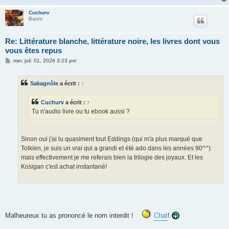
Cuchurv
Banni
Re: Littérature blanche, littérature noire, les livres dont vous
vous êtes repus
M
mer. juil. 01, 2026 3:23 pm
e
s
s
Sakagnôle
a écrit :
↑
a
g
e
Cuchurv
a écrit :
↑
Tu n'audio livre ou tu ebook aussi ?
Sinon oui j'ai lu quasiment tout Eddings (qui m'a plus marqué que
Tolkien, je suis un vrai qui a grandi et été ado dans les années 90^^)
mais effectivement je me referais bien la trilogie des joyaux. Et les
Kosigan c'est achat instantané!
Malheureux tu as prononcé le nom interdit !
Chat
!