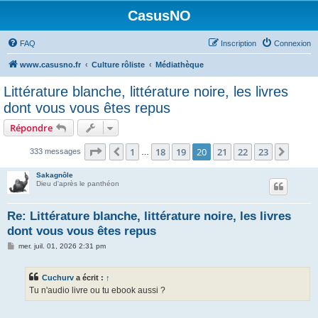
CasusNO
FAQ
Inscription
Connexion
www.casusno.fr
Culture rôliste
Médiathèque
Littérature blanche, littérature noire, les livres
dont vous vous êtes repus
Répondre
Page
20
sur
23
1
18
19
20
21
22
23
Précédent
Suiva
333 messages
…
Sakagnôle
Dieu d'après le panthéon
Re: Littérature blanche, littérature noire, les livres
dont vous vous êtes repus
M
mer. juil. 01, 2026 2:31 pm
e
s
s
Cuchurv
a écrit :
↑
a
g
Tu n'audio livre ou tu ebook aussi ?
e