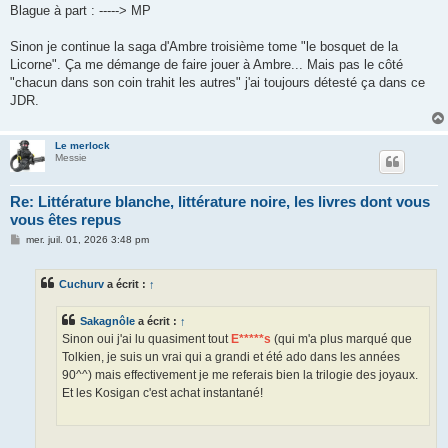
Blague à part : -----> MP
Sinon je continue la saga d'Ambre troisième tome "le bosquet de la
Licorne". Ça me démange de faire jouer à Ambre... Mais pas le côté
"chacun dans son coin trahit les autres" j'ai toujours détesté ça dans ce
JDR.
Le merlock
Messie
Re: Littérature blanche, littérature noire, les livres dont vous
vous êtes repus
M
mer. juil. 01, 2026 3:48 pm
e
s
s
Cuchurv
a écrit :
↑
a
g
e
Sakagnôle
a écrit :
↑
Sinon oui j'ai lu quasiment tout
E*****s
(qui m'a plus marqué que
Tolkien, je suis un vrai qui a grandi et été ado dans les années
90^^) mais effectivement je me referais bien la trilogie des joyaux.
Et les Kosigan c'est achat instantané!