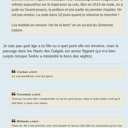
même) aujourd'hui sur le trajet pour sa colo. Ben en 2h15 de route, on a
juste eu l'avant-propos, la préface et une partie du premier chapitre. On
est pas rendus. La suite dans 10 jours quand je retourne la chercher !
Les hobbits en version "sel de la terre" on un accent du Somerset,
j'adore.
Je sais pas quel âge a ta fille ou à quel point elle est émotive, mais le
passage dans les Hauts des Galgals est assez flippant (ça m'a bien
surpris lorsque Serkis a interprété le boss des wights).
Cryoban a écrit :
Le vrai problème c'est les gens.
Florentbzh a écrit :
J'avoue ne pas bien comprendre ce qu'on peut jouer, mais si cela existe c'est qu'il
doit bien y avoir une raison.
Mildendo a écrit :
Faire du Jdr c'est prendre une voix bizarre et lancer des dés en racontant qu'on tue