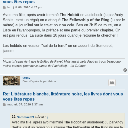
vous êtes repus
M
lun. juil. 06, 2026 4:47 pm
e
s
Avec ma fille, après avoir terminé
The Hobbit
en audiobook (lu par Andy
s
Serkis, c'est un régal) on a attaqué
The Fellowship of the Ring
(lu par le
a
g
même) aujourd'hui sur le trajet pour sa colo. Ben en 2h15 de route, on a
e
juste eu l'avant-propos, la préface et une partie du premier chapitre. On
est pas rendus. La suite dans 10 jours quand je retourne la chercher !
Les hobbits en version "sel de la terre" on un accent du Somerset,
j'adore.
Mozart n'a pas écrit que le Boléro de Ravel. Mais aussi plein d'autres trucs beaucoup
moins connus (comme le canon de Pachelbel). - Le Grümph
Orlov
Dieu d'après le panthéon
Re: Littérature blanche, littérature noire, les livres dont vous
vous êtes repus
M
mar. juil. 07, 2026 1:37 am
e
s
s
Sammael99
a écrit :
↑
a
g
Avec ma fille, après avoir terminé
The Hobbit
en audiobook (lu par Andy
e
Serkis, c'est un régal) on a attaqué
The Fellowship of the Ring
(lu par le