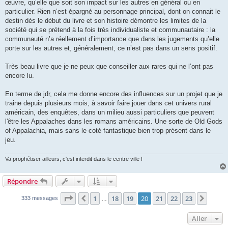
œuvre, qu’elle que soit son impact sur les autres en général ou en
particulier. Rien n’est épargné au personnage principal, dont on connait le
destin dès le début du livre et son histoire démontre les limites de la
société qui se prétend à la fois très individualiste et communautaire : la
communauté n’a réellement d’importance que dans les jugements qu’elle
porte sur les autres et, généralement, ce n’est pas dans un sens positif.
Très beau livre que je ne peux que conseiller aux rares qui ne l’ont pas
encore lu.
En terme de jdr, cela me donne encore des influences sur un projet que je
traine depuis plusieurs mois, à savoir faire jouer dans cet univers rural
américain, des enquêtes, dans un milieu aussi particuliers que peuvent
l'être les Appalaches dans les romans américains. Une sorte de Old Gods
of Appalachia, mais sans le coté fantastique bien trop présent dans le
jeu.
Va prophétiser ailleurs, c'est interdit dans le centre ville !
Répondre
Page
20
sur
23
1
18
19
20
21
22
23
Précédent
Suiva
333 messages
…
Aller