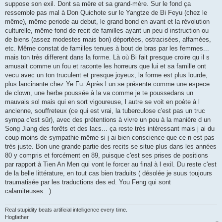
suppose son exil. Dont sa mère et sa grand-mère. Sur le fond ça
ressemble pas mal à Don Quichote sur le Yangtze de Bi Feyu (chez le
même), même periode au debut, le grand bond en avant et la révolution
culturelle, même fond de recit de familles ayant un peu d instruction ou
de biens (assez modestes mais bon) déportées, ostracisées, affamées,
etc. Même constat de familles tenues à bout de bras par les femmes...
mais ton très different dans la forme. Là où Bi fait presque croire qu il s
amusait comme un fou et raconte les horreurs que lui et sa famille ont
vecu avec un ton truculent et presque joyeux, la forme est plus lourde,
plus lancinante chez Ye Fu. Après l un se présente comme une espece
de clown, une herbe poussée à la va comme je te poussedans un
mauvais sol mais qui en sort vigoureuse, l autre se voit en poète à l
ancienne, souffreteux (ce qui est vrai, la tuberculose c'est pas un truc
sympa c'est sûr), avec des prétentions à vivre un peu à la manière d un
Song Jiang des forêts et des lacs... ça reste très intéressant mais j ai du
coup moins de sympathie même si j ai bien conscience que ce n est pas
très juste. Bon une grande partie des recits se situe plus dans les années
80 y compris et forcément en 89, puisque c'est ses prises de positions
par rapport à Tien An Men qui vont le forcer au final à l exil. Du reste c'est
de la belle littérature, en tout cas bien traduits ( désolée je suus toujours
traumatisée par les traductions des ed. You Feng qui sont
calamiteuses...)
Real stupidity beats artificial intelligence every time.
Hogfather