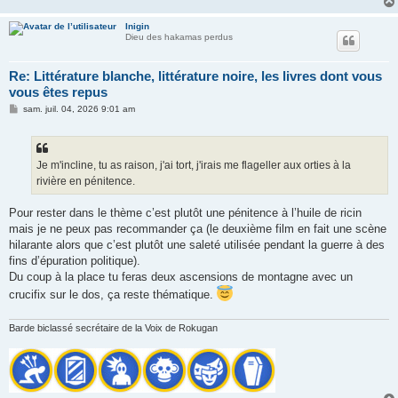
Inigin
Dieu des hakamas perdus
Re: Littérature blanche, littérature noire, les livres dont vous
vous êtes repus
M
sam. juil. 04, 2026 9:01 am
e
s
s
a
g
Je m'incline, tu as raison, j'ai tort, j'irais me flageller aux orties à la
e
rivière en pénitence.
Pour rester dans le thème c’est plutôt une pénitence à l’huile de ricin
mais je ne peux pas recommander ça (le deuxième film en fait une scène
hilarante alors que c’est plutôt une saleté utilisée pendant la guerre à des
fins d’épuration politique).
Du coup à la place tu feras deux ascensions de montagne avec un
crucifix sur le dos, ça reste thématique.
Barde biclassé secrétaire de la Voix de Rokugan