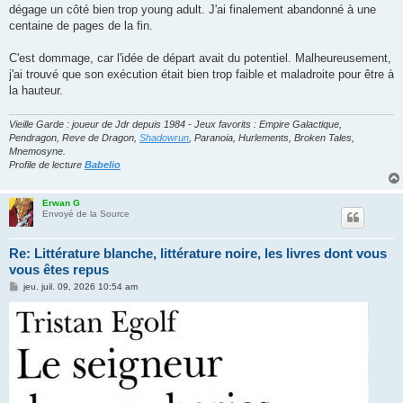
dégage un côté bien trop young adult. J'ai finalement abandonné à une
centaine de pages de la fin.
C'est dommage, car l'idée de départ avait du potentiel. Malheureusement,
j'ai trouvé que son exécution était bien trop faible et maladroite pour être à
la hauteur.
Vieille Garde : joueur de Jdr depuis 1984 - Jeux favorits : Empire Galactique,
Pendragon, Reve de Dragon,
Shadowrun
, Paranoia, Hurlements, Broken Tales,
Mnemosyne.
Profile de lecture
Babelio
Erwan G
Envoyé de la Source
Re: Littérature blanche, littérature noire, les livres dont vous
vous êtes repus
M
jeu. juil. 09, 2026 10:54 am
e
s
s
a
g
e