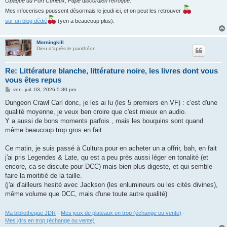
Opaque du Fort Curieux, Pape discordien refroqué.
Mes infocerises poussent désormais le jeudi ici, et on peut les retrouver
sur un blog dédié
(yen a beaucoup plus).
Morningkill
Dieu d'après le panthéon
Re: Littérature blanche, littérature noire, les livres dont vous
vous êtes repus
M
ven. juil. 03, 2026 5:30 pm
e
s
Dungeon Crawl Carl donc, je les ai lu (les 5 premiers en VF) : c'est d'une
s
qualité moyenne, je veux ben croire que c'est mieux en audio.
a
g
Y a aussi de bons moments parfois , mais les bouquins sont quand
e
même beaucoup trop gros en fait.
Ce matin, je suis passé à Cultura pour en acheter un a offrir, bah, en fait
j'ai pris Legendes & Late, qu est a peu près aussi léger en tonalité (et
encore, ca se discute pour DCC) mais bien plus digeste, et qui semble
faire la moititié de la taille.
(j'ai d'ailleurs hesité avec Jackson (les enlumineurs ou les cités divines),
même volume que DCC, mais d'une toute autre qualité)
Ma bibliotheque JDR
-
Mes jeux de plateaux en trop (échange ou vente)
-
Mes jdrs en trop (échange ou vente)