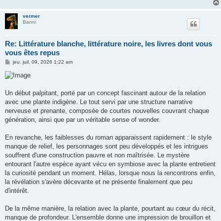
vermer
Banni
Re: Littérature blanche, littérature noire, les livres dont vous
vous êtes repus
M
jeu. juil. 09, 2026 1:22 am
e
s
s
a
g
Un début palpitant, porté par un concept fascinant autour de la relation
e
avec une plante indigène. Le tout servi par une structure narrative
nerveuse et prenante, composée de courtes nouvelles couvrant chaque
génération, ainsi que par un véritable sense of wonder.
En revanche, les faiblesses du roman apparaissent rapidement : le style
manque de relief, les personnages sont peu développés et les intrigues
souffrent d'une construction pauvre et non maîtrisée. Le mystère
entourant l'autre espèce ayant vécu en symbiose avec la plante entretient
la curiosité pendant un moment. Hélas, lorsque nous la rencontrons enfin,
la révélation s'avère décevante et ne présente finalement que peu
d'intérêt.
De la même manière, la relation avec la plante, pourtant au cœur du récit,
manque de profondeur. L'ensemble donne une impression de brouillon et