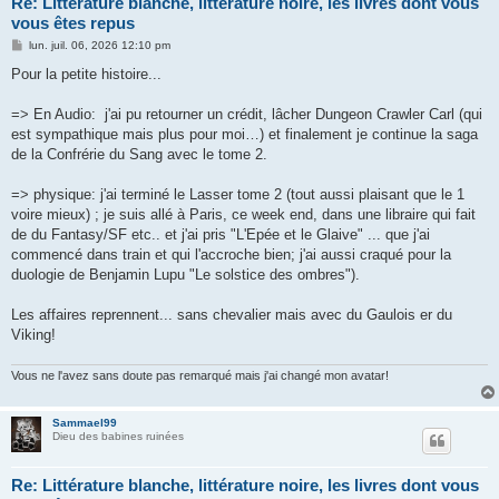
Re: Littérature blanche, littérature noire, les livres dont vous
vous êtes repus
M
lun. juil. 06, 2026 12:10 pm
e
s
Pour la petite histoire...
s
a
g
=> En Audio: j'ai pu retourner un crédit, lâcher Dungeon Crawler Carl (qui
e
est sympathique mais plus pour moi…) et finalement je continue la saga
de la Confrérie du Sang avec le tome 2.
=> physique: j'ai terminé le Lasser tome 2 (tout aussi plaisant que le 1
voire mieux) ; je suis allé à Paris, ce week end, dans une libraire qui fait
de du Fantasy/SF etc.. et j'ai pris "L'Epée et le Glaive" ... que j'ai
commencé dans train et qui l'accroche bien; j'ai aussi craqué pour la
duologie de Benjamin Lupu "Le solstice des ombres").
Les affaires reprennent... sans chevalier mais avec du Gaulois er du
Viking!
Vous ne l'avez sans doute pas remarqué mais j'ai changé mon avatar!
Sammael99
Dieu des babines ruinées
Re: Littérature blanche, littérature noire, les livres dont vous