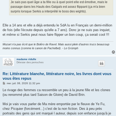
Je sais pas quel âge a ta fille ou à quel point elle est émotive, mais le
passage dans les Hauts des Galgals est assez flippant (ça m'a bien
surpris lorsque Serkis a interprété le boss des wights).
Elle a 14 ans et elle a déjà entendu le SdA lu en Français un demi-million
de fois (elle l'écoute depuis qu'elle a 7 ans). Donc je ne suis pas inquiet,
et même si Serkis peut nous faire flipper un bon coup, ça serait cool !!!
Mozart n'a pas écrit que le Boléro de Ravel. Mais aussi plein d'autres trucs beaucoup
moins connus (comme le canon de Pachelbel). - Le Grümph
madame ridulle
Déesse des perruches
Re: Littérature blanche, littérature noire, les livres dont vous
vous êtes repus
M
mer. juil. 08, 2026 11:32 pm
e
s
Le rivage des femmes ca ressemble un peu à la jeune fille et les clones
s
(ou renommé plus tard Saison de Gloire) de David Brin.
a
g
e
Moi je vais vous parler de Ma mère emportée par le fleuve de Ye Fu,
chez Picquier (forcément...) c'est de la non fiction. Des à peu près
portraits des gens qui ont marqué l auteur, depuis son enfance jusqu'à je