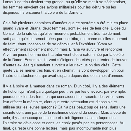
Lorsqu’une tribu devient trop grande, ou qu’elle se met à se sédentariser,
les femmes envoient des avions militarisés pour les détruire ou les
disperser. Ils encourent la colère de la Dame…
Cela fait plusieurs centaines d’années que ce système a été mis en place
quand Yvara et Birana, deux femmes, sont exilées de leur cité. L’idée du
Conseil de la cité est qu’elles mourront probablement très rapidement,
soit parce qu’elles seront tuées par une tribu, soit parce qu’elles mourront
de faim, étant incapables de se débrouiller à l’extérieur. Yvara va
effectivement rapidement mourir, mais Birana va survivre et rencontrer
Arvil, un jeune homme dont la tribu vient d’être exterminée par la colère
de la Dame. Ensemble, ils vont s’éloigner des cités pour tenter de trouver
d’autres exilées qui auraient survécu à leur exclusion des cités. Cette
quête va les mener très loin, et en chemin, ils vont développer l’un pour
l’autre un attachement qui avait disparu depuis des centaines d’années.
Il y a à boire et à manger dans ce roman. D’un côté, il y a des éléments
de fiction qui m’ont paru quelque peu tirés par les cheveux: par exemple,
pourquoi exiler des femmes qui connaissent les secrets des villes sans
leur effacer la mémoire, alors que cette précaution est disponible et
utilisée sur les jeunes garçons? Ça n'a pas beaucoup de sens, dans une
société dont une partie de la résilience dépend du secret. Mais à côté de
cela, il y a beaucoup de finesse et d’intelligence dans la façon dont
l’histoire se développe et dans les choix posés par les personnages. Au
final, ça reste une bonne lecture, mais pas incontournable non plus.