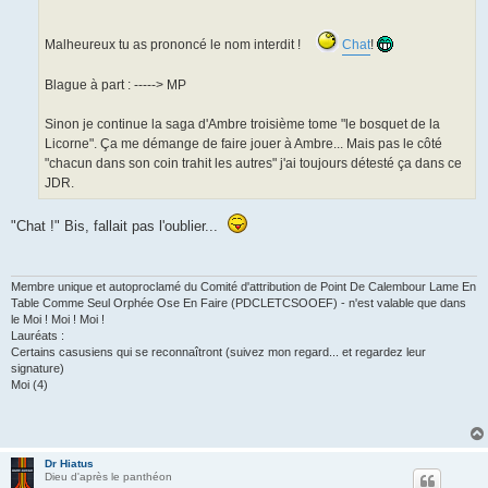
Malheureux tu as prononcé le nom interdit !
Chat
!
Blague à part : -----> MP
Sinon je continue la saga d'Ambre troisième tome "le bosquet de la
Licorne". Ça me démange de faire jouer à Ambre... Mais pas le côté
"chacun dans son coin trahit les autres" j'ai toujours détesté ça dans ce
JDR.
"Chat !" Bis, fallait pas l'oublier...
Membre unique et autoproclamé du Comité d'attribution de Point De Calembour Lame En
Table Comme Seul Orphée Ose En Faire (PDCLETCSOOEF) - n'est valable que dans
le Moi ! Moi ! Moi !
Lauréats :
Certains casusiens qui se reconnaîtront (suivez mon regard... et regardez leur
signature)
Moi (4)
Dr Hiatus
Dieu d'après le panthéon