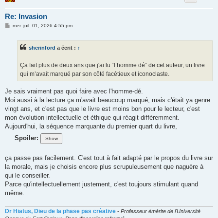
Re: Invasion
M
mer. juil. 01, 2026 4:55 pm
e
s
s
sherinford
a écrit :
↑
a
g
e
Ça fait plus de deux ans que j'ai lu “l’homme dé” de cet auteur, un livre
qui m’avait marqué par son côté facétieux et iconoclaste.
Je sais vraiment pas quoi faire avec l'homme-dé.
Moi aussi à la lecture ça m'avait beaucoup marqué, mais c'était ya genre
vingt ans, et c'est pas que le livre est moins bon pour le lecteur, c'est
mon évolution intellectuelle et éthique qui réagit différemment.
Aujourd'hui, la séquence marquante du premier quart du livre,
Spoiler:
ça passe pas facilement. C'est tout à fait adapté par le propos du livre sur
la morale, mais je choisis encore plus scrupuleusement que naguère à
qui le conseiller.
Parce qu'intellectuellement justement, c'est toujours stimulant quand
même.
Dr Hiatus, Dieu de la phase pas créative
-
Professeur émérite de l'Université