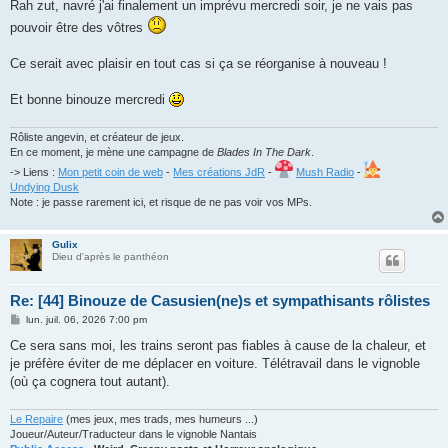
Rah zut, navré j'ai finalement un imprévu mercredi soir, je ne vais pas
pouvoir être des vôtres
Ce serait avec plaisir en tout cas si ça se réorganise à nouveau !
Et bonne binouze mercredi
Rôliste angevin, et créateur de jeux.
En ce moment, je mène une campagne de
Blades In The Dark
.
-> Liens :
Mon petit coin de web
-
Mes créations JdR
-
Mush Radio
-
Undying Dusk
Note : je passe rarement ici, et risque de ne pas voir vos MPs.
Gulix
Dieu d'après le panthéon
Re: [44] Binouze de Casusien(ne)s et sympathisants rôlistes
M
lun. juil. 06, 2026 7:00 pm
e
s
Ce sera sans moi, les trains seront pas fiables à cause de la chaleur, et
s
je préfère éviter de me déplacer en voiture. Télétravail dans le vignoble
a
g
(où ça cognera tout autant).
e
Le Repaire
(mes jeux, mes trads, mes humeurs ...)
Joueur/Auteur/Traducteur dans le vignoble Nantais