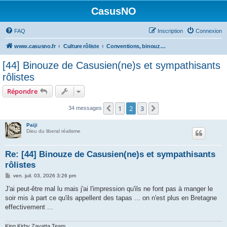
CasusNO
FAQ
Inscription
Connexion
www.casusno.fr
Culture rôliste
Conventions, binouzes et recherche de joueurs
[44] Binouze de Casusien(ne)s et sympathisants
rôlistes
Répondre
1
2
3
Précédent
Suivant
34 messages
Paiji
Dieu du liberal réalisme
Re: [44] Binouze de Casusien(ne)s et sympathisants
rôlistes
M
ven. juil. 03, 2026 3:26 pm
e
s
J'ai peut-être mal lu mais j'ai l'impression qu'ils ne font pas à manger le
s
soir mis à part ce qu'ils appellent des tapas ... on n'est plus en Bretagne
a
g
effectivement ...
e
King Kirby Zavatta Team