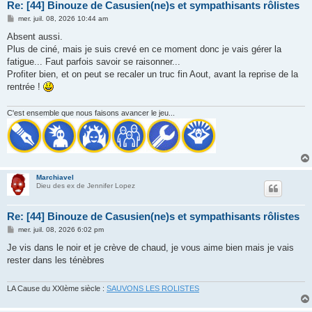
Re: [44] Binouze de Casusien(ne)s et sympathisants rôlistes
M
mer. juil. 08, 2026 10:44 am
e
s
Absent aussi.
s
Plus de ciné, mais je suis crevé en ce moment donc je vais gérer la
a
g
fatigue... Faut parfois savoir se raisonner...
e
Profiter bien, et on peut se recaler un truc fin Aout, avant la reprise de la
rentrée !
C'est ensemble que nous faisons avancer le jeu...
Marchiavel
Dieu des ex de Jennifer Lopez
Re: [44] Binouze de Casusien(ne)s et sympathisants rôlistes
M
mer. juil. 08, 2026 6:02 pm
e
s
Je vis dans le noir et je crève de chaud, je vous aime bien mais je vais
s
rester dans les ténèbres
a
g
e
LA Cause du XXIème siècle :
SAUVONS LES ROLISTES