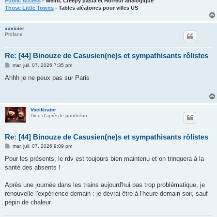
Public Access
- Weird, Creepy pasta et Horreur analogique
Those Little Towns
- Tables aléatoires pour villes US
xaviiiier
Profane
Re: [44] Binouze de Casusien(ne)s et sympathisants rôlistes
M
mar. juil. 07, 2026 7:35 pm
e
s
Ahhh je ne peux pas sur Paris
s
a
g
e
Vociférator
Dieu d'après le panthéon
Re: [44] Binouze de Casusien(ne)s et sympathisants rôlistes
M
mar. juil. 07, 2026 9:09 pm
e
s
Pour les présents, le rdv est toujours bien maintenu et on trinquera à la
s
santé des absents !
a
g
e
Après une journée dans les trains aujourd'hui pas trop problématique, je
renouvelle l'expérience demain : je devrai être à l'heure demain soir, sauf
pépin de chaleur.