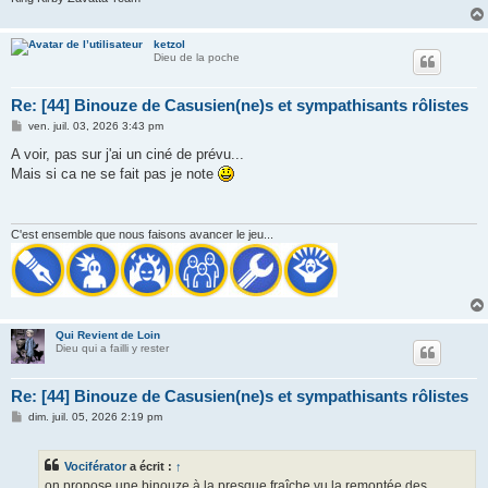
ketzol
Dieu de la poche
Re: [44] Binouze de Casusien(ne)s et sympathisants rôlistes
M
ven. juil. 03, 2026 3:43 pm
e
s
A voir, pas sur j'ai un ciné de prévu...
s
Mais si ca ne se fait pas je note
a
g
e
C'est ensemble que nous faisons avancer le jeu...
Qui Revient de Loin
Dieu qui a failli y rester
Re: [44] Binouze de Casusien(ne)s et sympathisants rôlistes
M
dim. juil. 05, 2026 2:19 pm
e
s
s
Vociférator
a écrit :
↑
a
g
on propose une binouze à la presque fraîche vu la remontée des