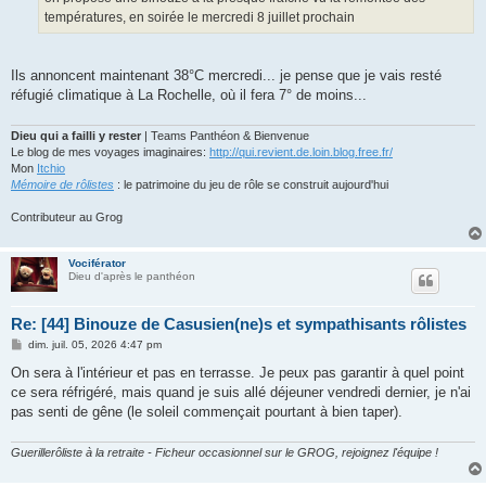
e
températures, en soirée le mercredi 8 juillet prochain
Ils annoncent maintenant 38°C mercredi... je pense que je vais resté
réfugié climatique à La Rochelle, où il fera 7° de moins...
Dieu qui a failli y rester
| Teams Panthéon & Bienvenue
Le blog de mes voyages imaginaires:
http://qui.revient.de.loin.blog.free.fr/
Mon
Itchio
Mémoire de rôlistes
: le patrimoine du jeu de rôle se construit aujourd'hui
Contributeur au Grog
Vociférator
Dieu d'après le panthéon
Re: [44] Binouze de Casusien(ne)s et sympathisants rôlistes
M
dim. juil. 05, 2026 4:47 pm
e
s
On sera à l'intérieur et pas en terrasse. Je peux pas garantir à quel point
s
ce sera réfrigéré, mais quand je suis allé déjeuner vendredi dernier, je n'ai
a
g
pas senti de gêne (le soleil commençait pourtant à bien taper).
e
Guerillerôliste à la retraite - Ficheur occasionnel sur le GROG, rejoignez l'équipe !