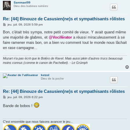
Sammael99
Dieu des babines ruinées
Re: [44] Binouze de Casusien(ne)s et sympathisants rôlistes
M
jeu. juil. 09, 2026 5:59 pm
e
s
Bon, c'était très sympa, notre petit comité de vieux. Y avait quand même
s
une majorité de glabres, et
@Vociférator
a réussi miraculeusement à se
a
g
faire ramener mais bon, on a bien vu comment tout le monde nous lâchait
e
en rase campagne...
Mozart n'a pas écrit que le Boléro de Ravel. Mais aussi plein d'autres trucs beaucoup
moins connus (comme le canon de Pachelbel). - Le Grümph
ketzol
Dieu de la poche
Re: [44] Binouze de Casusien(ne)s et sympathisants rôlistes
M
jeu. juil. 09, 2026 6:22 pm
e
s
Bande de bobos !
s
a
g
e
C'est ensemble que nous faisons avancer le jeu...