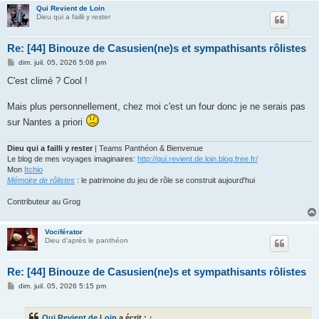
Qui Revient de Loin
Dieu qui a failli y rester
Re: [44] Binouze de Casusien(ne)s et sympathisants rôlistes
M
dim. juil. 05, 2026 5:08 pm
e
s
C'est climé ? Cool !
s
a
g
Mais plus personnellement, chez moi c'est un four donc je ne serais pas
e
sur Nantes a priori
Dieu qui a failli y rester
| Teams Panthéon & Bienvenue
Le blog de mes voyages imaginaires:
http://qui.revient.de.loin.blog.free.fr/
Mon
Itchio
Mémoire de rôlistes
: le patrimoine du jeu de rôle se construit aujourd'hui
Contributeur au Grog
Vociférator
Dieu d'après le panthéon
Re: [44] Binouze de Casusien(ne)s et sympathisants rôlistes
M
dim. juil. 05, 2026 5:15 pm
e
s
s
Qui Revient de Loin
a écrit :
↑