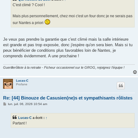
a
g
C'est climé ? Cool !
e
Mais plus personnellement, chez moi c'est un four donc je ne serais pas
sur Nantes a priori
Je veux pas prendre la garantie que c'est climé mais la salle intérieure
est grande et pas trop exposée, donc j'espère qu'on sera bien. Mais si tu
peux bénéficier de conditions plus favorables loin de Nantes, je
comprends évidemment. A une prochaine !
Guerillerôliste à la retraite - Ficheur occasionnel sur le GROG, rejoignez l'équipe !
Lucas-C
Profane
Re: [44] Binouze de Casusien(ne)s et sympathisants rôlistes
M
lun. juil. 06, 2026 10:54 am
e
s
s
Lucas-C
a écrit :
↑
a
g
Partant !
e