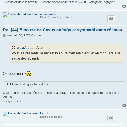
Guerillerôliste à la retraite - Ficheur occasionnel sur le GROG, rejoignez l'équipe !
nonolimitus
Dieu d'après le panthéon
Re: [44] Binouze de Casusien(ne)s et sympathisants rôlistes
M
mer. juil. 08, 2026 8:44 am
e
s
s
Vociférator
a écrit :
↑
a
g
Pour les présents, le rdv est toujours bien maintenu et on trinquera à la
e
santé des absents !
Ok pour moi
Le DIEU avec du gobelin dedans !!!
« Vivre, ce n'est pas sérieux ce n'est pas grave, c'est juste une aventure, presque un
jeu... »
Jacques Brel
ketzol
Dieu de la poche