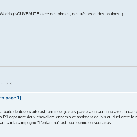
e Worlds (NOUVEAUTE avec des pirates, des trésors et des poulpes !)
es trucs)
 en page 1]
a boite de découverte est terminée, je suis passé à on continue avec la cam
s PJ capturent deux chevaliers ennemis et assistent de loin au duel entre le roi
nt car la campagne "L'enfant roi" est peu fournie en scénarios.