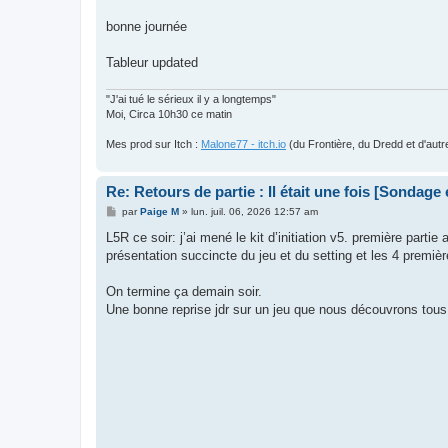
bonne journée
Tableur updated
"J'ai tué le sérieux il y a longtemps"
Moi, Circa 10h30 ce matin
Mes prod sur Itch :
Malone77 - itch.io
(du Frontière, du Dredd et d'autr
Re: Retours de partie : Il était une fois [Sondage
M
par
Paige M
»
lun. juil. 06, 2026 12:57 am
e
s
L5R ce soir: j’ai mené le kit d’initiation v5. première part
s
présentation succincte du jeu et du setting et les 4 prem
a
g
e
On termine ça demain soir.
Une bonne reprise jdr sur un jeu que nous découvrons tous 