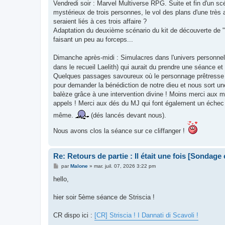
Vendredi soir : Marvel Multiverse RPG. Suite et fin d'un s
mystérieux de trois personnes, le vol des plans d'une très
seraient liés à ces trois affaire ?
Adaptation du deuxième scénario du kit de découverte de "
faisant un peu au forceps...
Dimanche après-midi : Simulacres dans l'univers personnel
dans le recueil Laelith) qui aurait du prendre une séance e
Quelques passages savoureux où le personnage prêtresse qu
pour demander la bénédiction de notre dieu et nous sort une
balèze grâce à une intervention divine ! Moins merci aux m
appels ! Merci aux dés du MJ qui font également un échec cr
même.
(dés lancés devant nous).
Nous avons clos la séance sur ce cliffanger !
Re: Retours de partie : Il était une fois [Sondage
M
par
Malone
»
mar. juil. 07, 2026 3:22 pm
e
s
hello,
s
a
g
hier soir 5ème séance de Striscia !
e
CR dispo ici :
[CR] Striscia ! I Dannati di Scavoli !