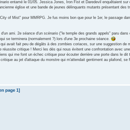
cénario entamé le 01/05. Jessica Jones, Iron Fist et Daredevil enquêtaient sur
 ancienne église et une bande de jeunes délinquants mutants présentant des tr
City of Mist" pour MMRPG. Je fus moins bon que pour le 1er, le passage dans
 d'un ami. 2e séance d'un scénario ("le temple des grands appels" paru dans 
t qui se terminera (normalement ?) lors d'une 3e prochaine séance.
i avait fait peu de dégâts à des zombies coriaces, sur une suggestion de ma 
 réussite critique ! Merci les dés qui nous évitent une confrontation avec un
iens qui me font un échec critique pour écouter derrière une porte dans le dit
itique au jet d'attaque du monstre qui m'attendait gentiment au plafond, se f
 en page 1]