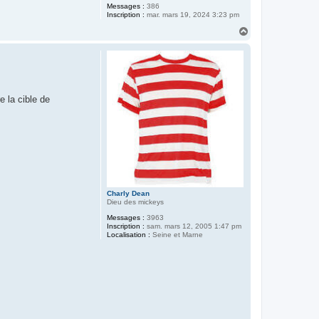
Messages :
386
Inscription :
mar. mars 19, 2024 3:23 pm
H
a
u
t
e la cible de
Charly Dean
Dieu des mickeys
Messages :
3963
Inscription :
sam. mars 12, 2005 1:47 pm
Localisation :
Seine et Marne