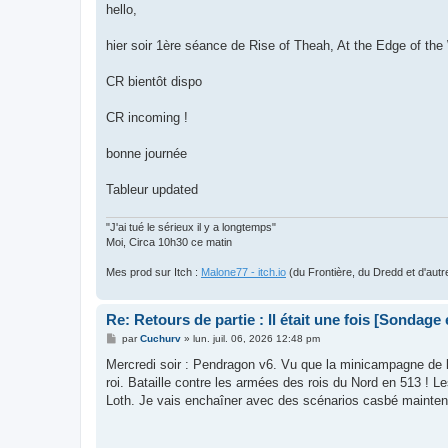
s
hello,
s
a
g
hier soir 1ère séance de Rise of Theah, At the Edge of th
e
CR bientôt dispo
CR incoming !
bonne journée
Tableur updated
"J'ai tué le sérieux il y a longtemps"
Moi, Circa 10h30 ce matin
Mes prod sur Itch :
Malone77 - itch.io
(du Frontière, du Dredd et d'autr
Re: Retours de partie : Il était une fois [Sondage
M
par
Cuchurv
»
lun. juil. 06, 2026 12:48 pm
e
s
Mercredi soir : Pendragon v6. Vu que la minicampagne de l
s
roi. Bataille contre les armées des rois du Nord en 513 ! Le
a
g
Loth. Je vais enchaîner avec des scénarios casbé maintena
e