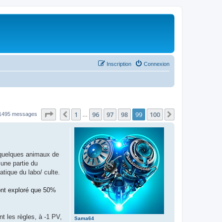
Inscription
Connexion
Page
99
sur
100
1
96
97
98
99
100
Précédent
Suivant
1495 messages
…
r quelques animaux de
"une partie du
atique du labo/ culte.
'ont exploré que 50%
nt les règles, à -1 PV,
Sama64