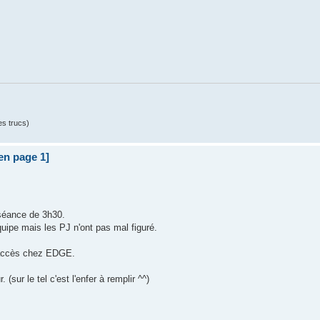
es trucs)
 en page 1]
e séance de 3h30.
ipe mais les PJ n'ont pas mal figuré.
e accès chez EDGE.
 (sur le tel c'est l'enfer à remplir ^^)