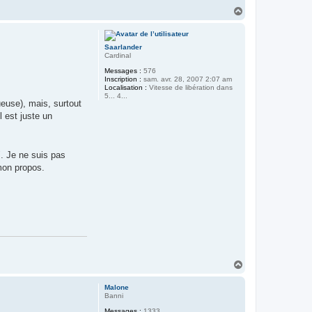
H
a
u
t
Saarlander
Cardinal
Messages :
576
Inscription :
sam. avr. 28, 2007 2:07 am
Localisation :
Vitesse de libération dans
5... 4...
ueuse), mais, surtout
l est juste un
 Je ne suis pas
 mon propos.
H
a
u
Malone
t
Banni
Messages :
1333