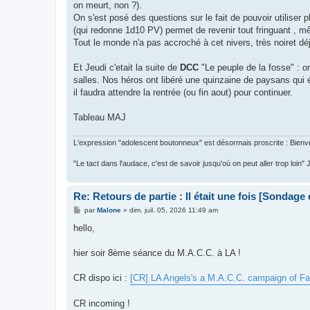
on meurt, non ?).
On s'est posé des questions sur le fait de pouvoir utiliser 
(qui redonne 1d10 PV) permet de revenir tout fringuant , m
Tout le monde n'a pas accroché à cet nivers, très noiret d
Et Jeudi c'etait la suite de
DCC
"Le peuple de la fosse" : on
salles. Nos héros ont libéré une quinzaine de paysans qui 
il faudra attendre la rentrée (ou fin aout) pour continuer.
Tableau MAJ
L'expression "adolescent boutonneux" est désormais proscrite : Bienve
"Le tact dans l'audace, c'est de savoir jusqu'où on peut aller trop loin"
Re: Retours de partie : Il était une fois [Sondage
M
par
Malone
»
dim. juil. 05, 2026 11:49 am
e
s
hello,
s
a
g
hier soir 8ème séance du M.A.C.C. à LA !
e
CR dispo ici :
[CR] LA Angels's a M.A.C.C. campaign of F
CR incoming !