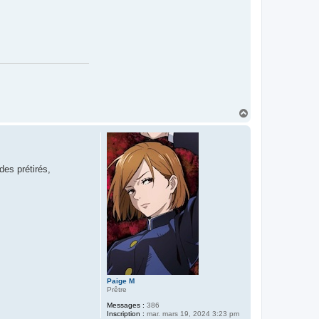
H
a
u
t
des prétirés,
Paige M
Prêtre
Messages :
386
Inscription :
mar. mars 19, 2024 3:23 pm