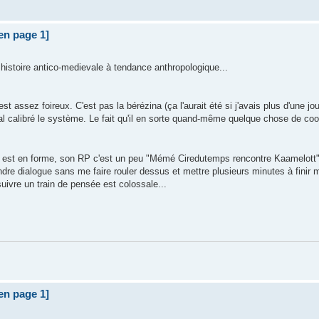
 en page 1]
e histoire antico-medievale à tendance anthropologique...
assez foireux. C'est pas la bérézina (ça l'aurait été si j'avais plus d'une jo
mal calibré le système. Le fait qu'il en sorte quand-même quelque chose de coo
t en forme, son RP c'est un peu "Mémé Ciredutemps rencontre Kaamelott".
indre dialogue sans me faire rouler dessus et mettre plusieurs minutes à finir
uivre un train de pensée est colossale...
 en page 1]