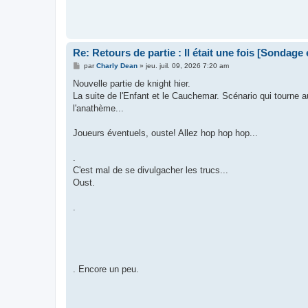
Re: Retours de partie : Il était une fois [Sondage
M
par
Charly Dean
»
jeu. juil. 09, 2026 7:20 am
e
s
Nouvelle partie de knight hier.
s
La suite de l'Enfant et le Cauchemar. Scénario qui tourne aut
a
g
l'anathème...
e
Joueurs éventuels, ouste! Allez hop hop hop...
.
C'est mal de se divulgacher les trucs...
Oust.
.
. Encore un peu.