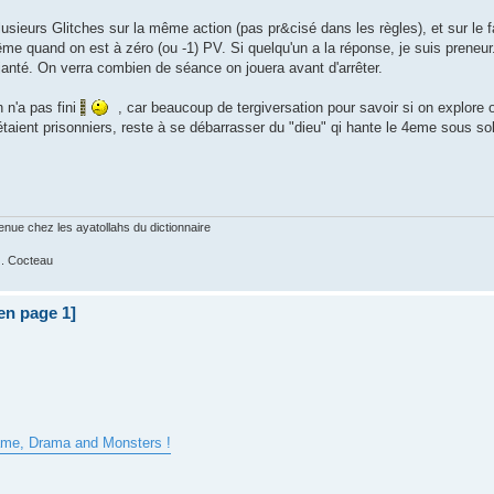
plusieurs Glitches sur la même action (pas pr&cisé dans les règles), et sur le 
ême quand on est à zéro (ou -1) PV. Si quelqu'un a la réponse, je suis preneu
éjanté. On verra combien de séance on jouera avant d'arrêter.
 n'a pas fini
, car beaucoup de tergiversation pour savoir si on explore
étaient prisonniers, reste à se débarrasser du "dieu" qi hante le 4eme sous s
nue chez les ayatollahs du dictionnaire
 J. Cocteau
 en page 1]
ame, Drama and Monsters !