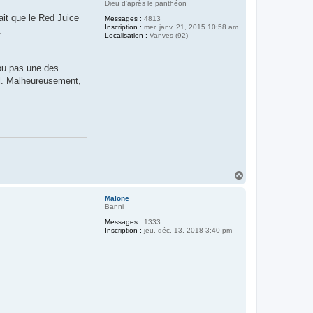
Dieu d'après le panthéon
fait que le Red Juice
Messages :
4813
Inscription :
mer. janv. 21, 2015 10:58 am
r.
Localisation :
Vanves (92)
 ou pas une des
ol. Malheureusement,
H
a
u
Malone
t
Banni
Messages :
1333
Inscription :
jeu. déc. 13, 2018 3:40 pm