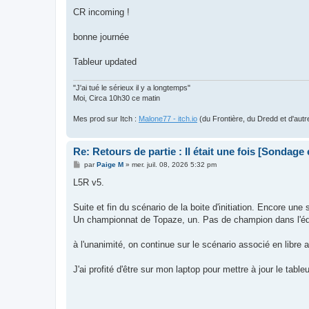
CR incoming !
bonne journée
Tableur updated
"J'ai tué le sérieux il y a longtemps"
Moi, Circa 10h30 ce matin
Mes prod sur Itch :
Malone77 - itch.io
(du Frontière, du Dredd et d'autr
Re: Retours de partie : Il était une fois [Sondage
M
par
Paige M
»
mer. juil. 08, 2026 5:32 pm
e
s
L5R v5.
s
a
g
Suite et fin du scénario de la boite d'initiation. Encore un
e
Un championnat de Topaze, un. Pas de champion dans l'équ
à l'unanimité, on continue sur le scénario associé en libr
J'ai profité d'être sur mon laptop pour mettre à jour le tableur.