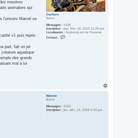
 des meurtres
aits animaliers qui
Cuchurv
 l'univers Marvel se
Banni
Messages :
1426
Inscription :
mer. févr. 19, 2020 11:29 pm
Localisation :
faubourg est de Paname
casbé v1 puis repris
C
Contact :
o
n
part, fait un jet
t
a
e créature aquatique
c
 temple des grands
t
e
aisant mal à lui
r
C
u
c
h
u
H
r
a
v
u
Malone
t
Banni
Messages :
1333
Inscription :
jeu. déc. 13, 2018 3:40 pm