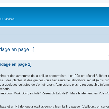
 JDR dedans.
ondage en page 1]
ondage en page 1]
iro) et des aventures de la cellule ecoterroriste. Les PJs ont réussi à libére
é), des plantes et des graines) puis fait sauter le laboratoire secret (ainsi qu
 à quelques cultistes de s'enfuir avant l'explosion, plus le responsable inform
cénario.
ario pour Mork Borg, intitulé "Research Lab 491". Mais finalement les PJs n
s et un PJ (le joueur etait absent) a bien failli y passer (d'ailleurs, en suiva