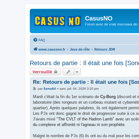
CasusNO
Forum avec de vrais morceaux de
FAQ
www.casusno.fr
Jeux de rôle
Retours JDR
Retours de partie : Il était une fois [S
Verrouillé
Re: Retours de partie : Il était une fois [S
M
par
Sama64
»
sam. juil. 04, 2026 3:20 pm
e
s
Mardi c'était la fin du 1er scénario de
Cy-Borg
(discord et m
s
laboratoire (des rongeurs et un corbeau mutant et cybernétis
a
g
quartier). Après quelques palabres, ils ont également permis
e
Les PJs ont donc gagné le droit de progresser suite à ce s
J'avais mixé "
The CVLT of the Hadron Lamb" avec un
scén
du complexe et affronté ni l'agneau ni son prophète.
Malgré le nombre de PJs (6) ils ont eu du mal pour les combat