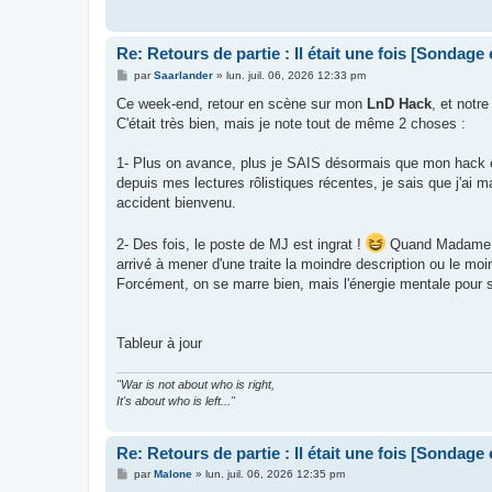
Re: Retours de partie : Il était une fois [Sondage
M
par
Saarlander
»
lun. juil. 06, 2026 12:33 pm
e
s
Ce week-end, retour en scène sur mon
LnD Hack
, et notr
s
C'était très bien, mais je note tout de même 2 choses :
a
g
e
1- Plus on avance, plus je SAIS désormais que mon hack est 
depuis mes lectures rôlistiques récentes, je sais que j'ai 
accident bienvenu.
2- Des fois, le poste de MJ est ingrat !
Quand Madame es
arrivé à mener d'une traite la moindre description ou le mo
Forcément, on se marre bien, mais l'énergie mentale pour s
Tableur à jour
"War is not about who is right,
It's about who is left..."
Re: Retours de partie : Il était une fois [Sondage
M
par
Malone
»
lun. juil. 06, 2026 12:35 pm
e