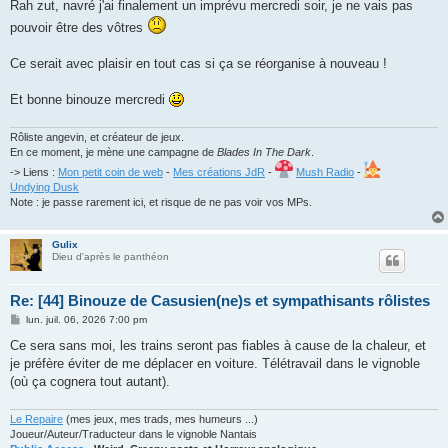
Rah zut, navré j'ai finalement un imprévu mercredi soir, je ne vais pas
pouvoir être des vôtres
Ce serait avec plaisir en tout cas si ça se réorganise à nouveau !
Et bonne binouze mercredi
Rôliste angevin, et créateur de jeux.
En ce moment, je mène une campagne de
Blades In The Dark
.
-> Liens :
Mon petit coin de web
-
Mes créations JdR
-
Mush Radio
-
Undying Dusk
Note : je passe rarement ici, et risque de ne pas voir vos MPs.
Gulix
Dieu d'après le panthéon
Re: [44] Binouze de Casusien(ne)s et sympathisants rôlistes
M
lun. juil. 06, 2026 7:00 pm
e
s
Ce sera sans moi, les trains seront pas fiables à cause de la chaleur, et
s
je préfère éviter de me déplacer en voiture. Télétravail dans le vignoble
a
g
(où ça cognera tout autant).
e
Le Repaire
(mes jeux, mes trads, mes humeurs ...)
Joueur/Auteur/Traducteur dans le vignoble Nantais