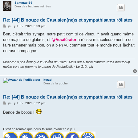
Sammael99
Dieu des babines ruinées
Re: [44] Binouze de Casusien(ne)s et sympathisants rôlistes
M
jeu. juil. 09, 2026 5:59 pm
e
s
Bon, c'était très sympa, notre petit comité de vieux. Y avait quand même
s
une majorité de glabres, et
@Vociférator
a réussi miraculeusement à se
a
g
faire ramener mais bon, on a bien vu comment tout le monde nous lâchait
e
en rase campagne...
Mozart n'a pas écrit que le Boléro de Ravel. Mais aussi plein d'autres trucs beaucoup
moins connus (comme le canon de Pachelbel). - Le Grümph
ketzol
Dieu de la poche
Re: [44] Binouze de Casusien(ne)s et sympathisants rôlistes
M
jeu. juil. 09, 2026 6:22 pm
e
s
Bande de bobos !
s
a
g
e
C'est ensemble que nous faisons avancer le jeu...