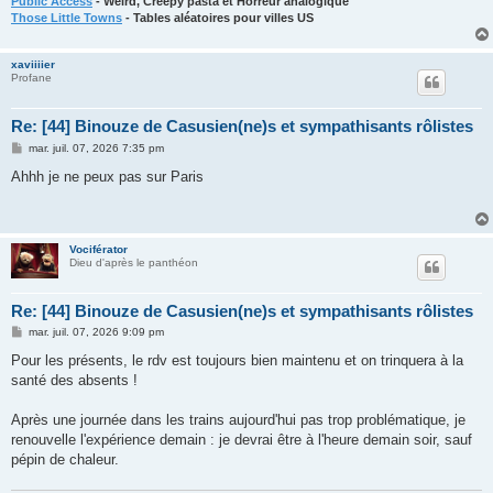
Public Access
- Weird, Creepy pasta et Horreur analogique
Those Little Towns
- Tables aléatoires pour villes US
xaviiiier
Profane
Re: [44] Binouze de Casusien(ne)s et sympathisants rôlistes
M
mar. juil. 07, 2026 7:35 pm
e
s
Ahhh je ne peux pas sur Paris
s
a
g
e
Vociférator
Dieu d'après le panthéon
Re: [44] Binouze de Casusien(ne)s et sympathisants rôlistes
M
mar. juil. 07, 2026 9:09 pm
e
s
Pour les présents, le rdv est toujours bien maintenu et on trinquera à la
s
santé des absents !
a
g
e
Après une journée dans les trains aujourd'hui pas trop problématique, je
renouvelle l'expérience demain : je devrai être à l'heure demain soir, sauf
pépin de chaleur.