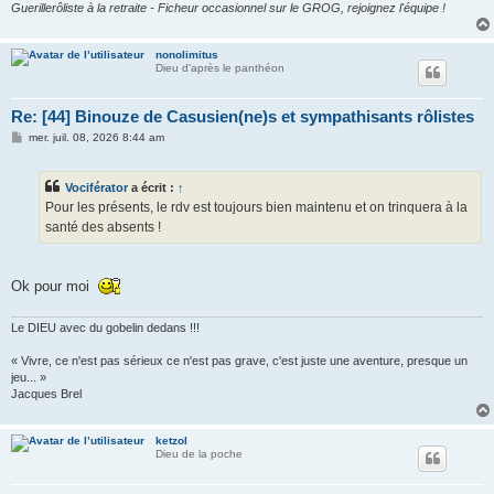
Guerillerôliste à la retraite - Ficheur occasionnel sur le GROG, rejoignez l'équipe !
nonolimitus
Dieu d'après le panthéon
Re: [44] Binouze de Casusien(ne)s et sympathisants rôlistes
M
mer. juil. 08, 2026 8:44 am
e
s
s
Vociférator
a écrit :
↑
a
g
Pour les présents, le rdv est toujours bien maintenu et on trinquera à la
e
santé des absents !
Ok pour moi
Le DIEU avec du gobelin dedans !!!
« Vivre, ce n'est pas sérieux ce n'est pas grave, c'est juste une aventure, presque un
jeu... »
Jacques Brel
ketzol
Dieu de la poche