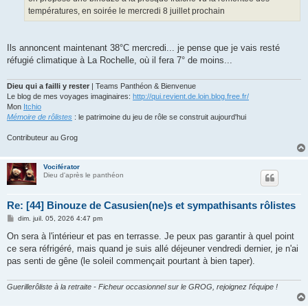
e
températures, en soirée le mercredi 8 juillet prochain
Ils annoncent maintenant 38°C mercredi... je pense que je vais resté
réfugié climatique à La Rochelle, où il fera 7° de moins...
Dieu qui a failli y rester
| Teams Panthéon & Bienvenue
Le blog de mes voyages imaginaires:
http://qui.revient.de.loin.blog.free.fr/
Mon
Itchio
Mémoire de rôlistes
: le patrimoine du jeu de rôle se construit aujourd'hui
Contributeur au Grog
Vociférator
Dieu d'après le panthéon
Re: [44] Binouze de Casusien(ne)s et sympathisants rôlistes
M
dim. juil. 05, 2026 4:47 pm
e
s
On sera à l'intérieur et pas en terrasse. Je peux pas garantir à quel point
s
ce sera réfrigéré, mais quand je suis allé déjeuner vendredi dernier, je n'ai
a
g
pas senti de gêne (le soleil commençait pourtant à bien taper).
e
Guerillerôliste à la retraite - Ficheur occasionnel sur le GROG, rejoignez l'équipe !