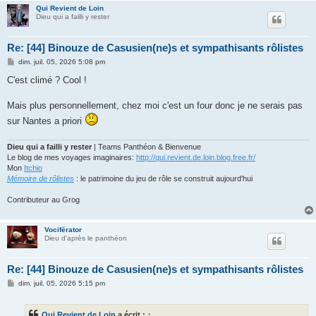
Qui Revient de Loin
Dieu qui a failli y rester
Re: [44] Binouze de Casusien(ne)s et sympathisants rôlistes
M
dim. juil. 05, 2026 5:08 pm
e
s
C'est climé ? Cool !
s
a
g
Mais plus personnellement, chez moi c'est un four donc je ne serais pas
e
sur Nantes a priori
Dieu qui a failli y rester
| Teams Panthéon & Bienvenue
Le blog de mes voyages imaginaires:
http://qui.revient.de.loin.blog.free.fr/
Mon
Itchio
Mémoire de rôlistes
: le patrimoine du jeu de rôle se construit aujourd'hui
Contributeur au Grog
Vociférator
Dieu d'après le panthéon
Re: [44] Binouze de Casusien(ne)s et sympathisants rôlistes
M
dim. juil. 05, 2026 5:15 pm
e
s
s
Qui Revient de Loin
a écrit :
↑