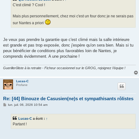
a
g
C'est climé ? Cool !
e
Mais plus personnellement, chez moi c'est un four donc je ne serais pas
sur Nantes a priori
Je veux pas prendre la garantie que c'est climé mais la salle intérieure
est grande et pas trop exposée, donc j'espère qu'on sera bien. Mais si tu
peux bénéficier de conditions plus favorables loin de Nantes, je
comprends évidemment. A une prochaine !
Guerillerôliste à la retraite - Ficheur occasionnel sur le GROG, rejoignez l'équipe !
Lucas-C
Profane
Re: [44] Binouze de Casusien(ne)s et sympathisants rôlistes
M
lun. juil. 06, 2026 10:54 am
e
s
s
Lucas-C
a écrit :
↑
a
g
Partant !
e