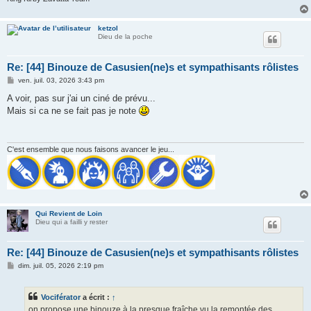
ketzol
Dieu de la poche
Re: [44] Binouze de Casusien(ne)s et sympathisants rôlistes
M
ven. juil. 03, 2026 3:43 pm
e
s
A voir, pas sur j'ai un ciné de prévu...
s
Mais si ca ne se fait pas je note
a
g
e
C'est ensemble que nous faisons avancer le jeu...
Qui Revient de Loin
Dieu qui a failli y rester
Re: [44] Binouze de Casusien(ne)s et sympathisants rôlistes
M
dim. juil. 05, 2026 2:19 pm
e
s
s
Vociférator
a écrit :
↑
a
g
on propose une binouze à la presque fraîche vu la remontée des