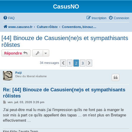
CasusNO
FAQ
Inscription
Connexion
www.casusno.fr
Culture rôliste
Conventions, binouzes et recherche de joueurs
[44] Binouze de Casusien(ne)s et sympathisants
rôlistes
Répondre
1
2
3
Précédent
Suivant
34 messages
Paiji
Dieu du liberal réalisme
Re: [44] Binouze de Casusien(ne)s et sympathisants
rôlistes
M
ven. juil. 03, 2026 3:26 pm
e
s
J'ai peut-être mal lu mais j'ai l'impression qu'ils ne font pas à manger le
s
soir mis à part ce qu'ils appellent des tapas ... on n'est plus en Bretagne
a
g
effectivement ...
e
King Kirby Zavatta Team