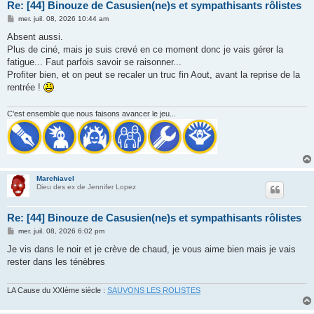
Re: [44] Binouze de Casusien(ne)s et sympathisants rôlistes
M
mer. juil. 08, 2026 10:44 am
e
s
Absent aussi.
s
Plus de ciné, mais je suis crevé en ce moment donc je vais gérer la
a
g
fatigue... Faut parfois savoir se raisonner...
e
Profiter bien, et on peut se recaler un truc fin Aout, avant la reprise de la
rentrée !
C'est ensemble que nous faisons avancer le jeu...
Marchiavel
Dieu des ex de Jennifer Lopez
Re: [44] Binouze de Casusien(ne)s et sympathisants rôlistes
M
mer. juil. 08, 2026 6:02 pm
e
s
Je vis dans le noir et je crève de chaud, je vous aime bien mais je vais
s
rester dans les ténèbres
a
g
e
LA Cause du XXIème siècle :
SAUVONS LES ROLISTES