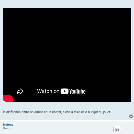
e
la différence entre un adulte et un enfant, c'est la taille et le budget du jouet
Malone
Banni