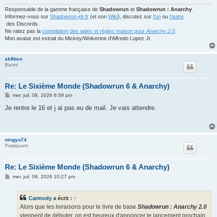
Responsable de la gamme française de
Shadowrun
et
Shadowrun : Anarchy
.
Informez-vous sur
Shadowrun-jdr.fr
(et son
Wiki
), discutez sur
l'un
ou
l'autre
des Discords.
Ne ratez pas la
compilation des aides et règles maison pour
Anarchy 2.0
.
Mon avatar est extrait du Mickey/Wolverine d'Alfredo Lopez Jr.
sk8bcn
Banni
Re: Le Sixième Monde (Shadowrun 6 & Anarchy)
M
mer. juil. 08, 2026 6:59 pm
e
s
Je rentre le 16 et j ai pas eu de mail. Je vais attendre.
s
a
g
e
ningyo74
Pratiquant
Re: Le Sixième Monde (Shadowrun 6 & Anarchy)
M
mer. juil. 08, 2026 10:27 pm
e
s
s
Carmody
a écrit :
↑
a
g
Alors que les livraisons pour le livre de base
Shadowrun : Anarchy 2.0
e
viennent de débuter, on est heureux d'annoncer le lancement prochain