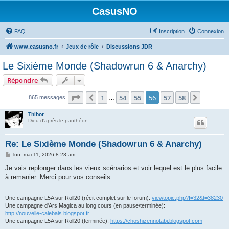
CasusNO
FAQ
Inscription
Connexion
www.casusno.fr
Jeux de rôle
Discussions JDR
Le Sixième Monde (Shadowrun 6 & Anarchy)
Répondre
Page
56
sur
58
1
54
55
56
57
58
Précédent
Suivant
865 messages
…
Thibor
Dieu d'après le panthéon
Re: Le Sixième Monde (Shadowrun 6 & Anarchy)
M
lun. mai 11, 2026 8:23 am
e
s
Je vais replonger dans les vieux scénarios et voir lequel est le plus facile
s
à remanier. Merci pour vos conseils.
a
g
e
Une campagne L5A sur Roll20 (récit complet sur le forum):
viewtopic.php?f=32&t=38230
Une campagne d'Ars Magica au long cours (en pause/terminée):
http://nouvelle-calebais.blogspot.fr
Une campagne L5A sur Roll20 (terminée):
https://choshizennotabi.blogspot.com