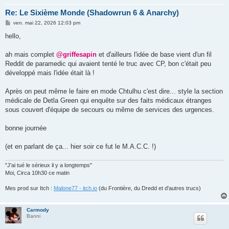
Re: Le Sixième Monde (Shadowrun 6 & Anarchy)
M
ven. mai 22, 2026 12:03 pm
e
s
hello,
s
a
g
ah mais complet
@griffesapin
et d'ailleurs l'idée de base vient d'un fil
e
Reddit de paramedic qui avaient tenté le truc avec CP, bon c'était peu
développé mais l'idée était là !
Après on peut même le faire en mode Chtulhu c'est dire... style la section
médicale de Detla Green qui enquête sur des faits médicaux étranges
sous couvert d'équipe de secours ou même de services des urgences.
bonne journée
(et en parlant de ça... hier soir ce fut le M.A.C.C. !)
"J'ai tué le sérieux il y a longtemps"
Moi, Circa 10h30 ce matin
Mes prod sur Itch :
Malone77 - itch.io
(du Frontière, du Dredd et d'autres trucs)
Carmody
Banni