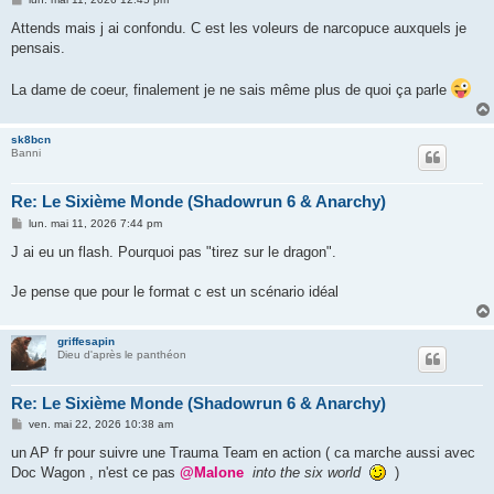
e
s
Attends mais j ai confondu. C est les voleurs de narcopuce auxquels je
s
pensais.
a
g
e
La dame de coeur, finalement je ne sais même plus de quoi ça parle
sk8bcn
Banni
Re: Le Sixième Monde (Shadowrun 6 & Anarchy)
M
lun. mai 11, 2026 7:44 pm
e
s
J ai eu un flash. Pourquoi pas "tirez sur le dragon".
s
a
g
Je pense que pour le format c est un scénario idéal
e
griffesapin
Dieu d'après le panthéon
Re: Le Sixième Monde (Shadowrun 6 & Anarchy)
M
ven. mai 22, 2026 10:38 am
e
s
un AP fr pour suivre une Trauma Team en action ( ca marche aussi avec
s
Doc Wagon , n'est ce pas
@Malone
into the six world
)
a
g