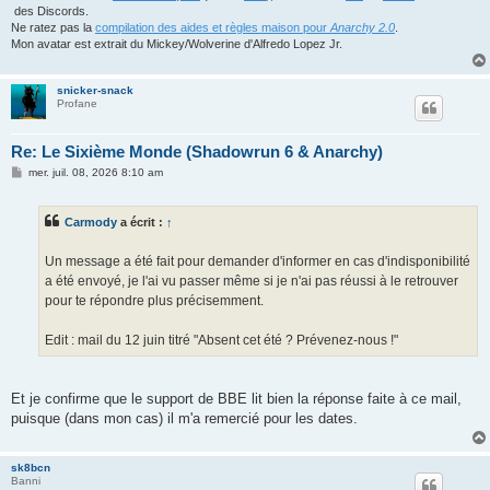
des Discords.
Ne ratez pas la
compilation des aides et règles maison pour
Anarchy 2.0
.
Mon avatar est extrait du Mickey/Wolverine d'Alfredo Lopez Jr.
snicker-snack
Profane
Re: Le Sixième Monde (Shadowrun 6 & Anarchy)
M
mer. juil. 08, 2026 8:10 am
e
s
s
Carmody
a écrit :
↑
a
g
e
Un message a été fait pour demander d'informer en cas d'indisponibilité
a été envoyé, je l'ai vu passer même si je n'ai pas réussi à le retrouver
pour te répondre plus précisemment.
Edit : mail du 12 juin titré "Absent cet été ? Prévenez-nous !"
Et je confirme que le support de BBE lit bien la réponse faite à ce mail,
puisque (dans mon cas) il m'a remercié pour les dates.
sk8bcn
Banni