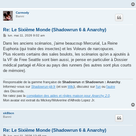
Carmody
Banni
Re: Le Sixième Monde (Shadowrun 6 & Anarchy)
M
lun. mai 11, 2026 9:02 am
e
s
Dans les anciens scénarios, j'aime beaucoup Mercurial, La Reine
s
Euphoria (qui traite des insectes) et les Voleurs de narcopuces.
a
g
Plus récents certains des sales boulots, les scénarios qu'on a ajoutés à
e
la VF de Free Seattle sont bien aussi, je pense en particulier à Dossier
médical partagé et Alice au pays des runners (les autres sont plus courts
de mémoire).
Responsable de la gamme française de
Shadowrun
et
Shadowrun : Anarchy
.
Informez-vous sur
Shadowrun-jdr.fr
(et son
Wiki
), discutez sur
l'un
ou
l'autre
des Discords.
Ne ratez pas la
compilation des aides et règles maison pour
Anarchy 2.0
.
Mon avatar est extrait du Mickey/Wolverine d'Alfredo Lopez Jr.
sk8bcn
Banni
Re: Le Sixième Monde (Shadowrun 6 & Anarchy)
M
lun. mai 11, 2026 12:45 pm