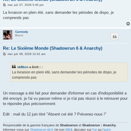
M
mar. juil. 07, 2026 5:45 pm
e
s
La livraison en plein été, sans demander les périodes de dispo, je
s
comprends pas
a
g
e
Carmody
Banni
Re: Le Sixième Monde (Shadowrun 6 & Anarchy)
M
mer. juil. 08, 2026 12:41 am
e
s
s
sk8bcn
a écrit :
↑
a
g
La livraison en plein été, sans demander les périodes de dispo, je
e
comprends pas
Un message a été fait pour demander d'informer en cas d'indisponibilité a
été envoyé, je l'ai vu passer même si je n'ai pas réussi à le retrouver pour
te répondre plus précisemment.
Edit : mail du 12 juin titré "Absent cet été ? Prévenez-nous !"
Responsable de la gamme française de
Shadowrun
et
Shadowrun : Anarchy
.
Informez-vous sur
Shadowrun-jdr.fr
(et son
Wiki
), discutez sur
l'un
ou
l'autre