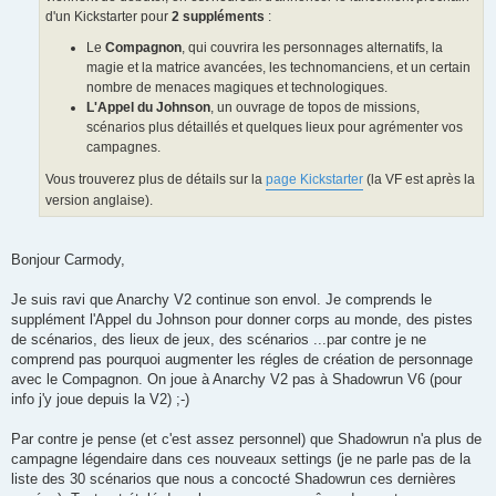
d'un Kickstarter pour
2 suppléments
:
Le
Compagnon
, qui couvrira les personnages alternatifs, la
magie et la matrice avancées, les technomanciens, et un certain
nombre de menaces magiques et technologiques.
L'Appel du Johnson
, un ouvrage de topos de missions,
scénarios plus détaillés et quelques lieux pour agrémenter vos
campagnes.
Vous trouverez plus de détails sur la
page Kickstarter
(la VF est après la
version anglaise).
Bonjour Carmody,
Je suis ravi que Anarchy V2 continue son envol. Je comprends le
supplément l'Appel du Johnson pour donner corps au monde, des pistes
de scénarios, des lieux de jeux, des scénarios ...par contre je ne
comprend pas pourquoi augmenter les régles de création de personnage
avec le Compagnon. On joue à Anarchy V2 pas à Shadowrun V6 (pour
info j'y joue depuis la V2) ;-)
Par contre je pense (et c'est assez personnel) que Shadowrun n'a plus de
campagne légendaire dans ces nouveaux settings (je ne parle pas de la
liste des 30 scénarios que nous a concocté Shadowrun ces dernières