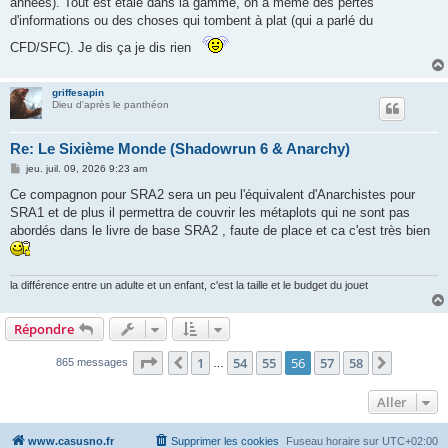
années). Tout est étalé dans la gamme, on a même des pertes
d'informations ou des choses qui tombent à plat (qui a parlé du
CFD/SFC). Je dis ça je dis rien
griffesapin
Dieu d'après le panthéon
Re: Le Sixième Monde (Shadowrun 6 & Anarchy)
M
jeu. juil. 09, 2026 9:23 am
e
s
Ce compagnon pour SRA2 sera un peu l'équivalent d'Anarchistes pour
s
SRA1 et de plus il permettra de couvrir les métaplots qui ne sont pas
a
g
abordés dans le livre de base SRA2 , faute de place et ca c'est très bien
e
la différence entre un adulte et un enfant, c'est la taille et le budget du jouet
Répondre
Page
56
sur
58
1
54
55
56
57
58
Précédent
Suivant
865 messages
…
Aller
www.casusno.fr
Supprimer les cookies
Fuseau horaire sur
UTC+02:00