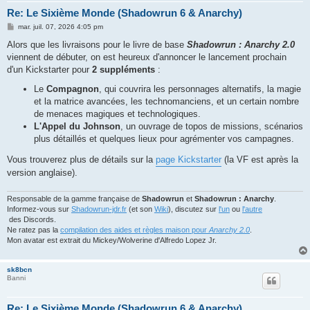
Re: Le Sixième Monde (Shadowrun 6 & Anarchy)
M
mar. juil. 07, 2026 4:05 pm
e
s
Alors que les livraisons pour le livre de base
Shadowrun : Anarchy 2.0
s
viennent de débuter, on est heureux d'annoncer le lancement prochain
a
g
d'un Kickstarter pour
2 suppléments
:
e
Le
Compagnon
, qui couvrira les personnages alternatifs, la magie
et la matrice avancées, les technomanciens, et un certain nombre
de menaces magiques et technologiques.
L'Appel du Johnson
, un ouvrage de topos de missions, scénarios
plus détaillés et quelques lieux pour agrémenter vos campagnes.
Vous trouverez plus de détails sur la
page Kickstarter
(la VF est après la
version anglaise).
Responsable de la gamme française de
Shadowrun
et
Shadowrun : Anarchy
.
Informez-vous sur
Shadowrun-jdr.fr
(et son
Wiki
), discutez sur
l'un
ou
l'autre
des Discords.
Ne ratez pas la
compilation des aides et règles maison pour
Anarchy 2.0
.
Mon avatar est extrait du Mickey/Wolverine d'Alfredo Lopez Jr.
sk8bcn
Banni
Re: Le Sixième Monde (Shadowrun 6 & Anarchy)