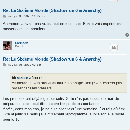
Re: Le Sixième Monde (Shadowrun 6 & Anarchy)
M
mer. juil. 08, 2026 12:25 pm
e
s
Ah merde. J avais pas vu du tout ce message. Ben je vais espérer pas
s
passer dans les premiers.
a
g
e
Carmody
Banni
Re: Le Sixième Monde (Shadowrun 6 & Anarchy)
M
mer. juil. 08, 2026 4:41 pm
e
s
s
sk8bcn
a écrit :
↑
a
g
Ah merde. J avais pas vu du tout ce message. Ben je vais espérer pas
e
passer dans les premiers.
Les premiers ont déjà reçu leur colis. Si tu n'as pas encore le mail de
préparation c'est peut-être encore temps de les contacter.
Après, dans mon cas, je ne suis absent qu'une semaine. J'aurais dû être
livré aujourd'hui mais j'ai simplement reprogrammé la livraison à la poste
pour le 15.