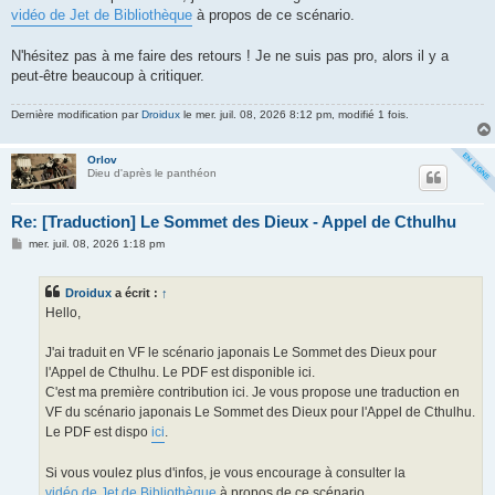
vidéo de Jet de Bibliothèque
à propos de ce scénario.
N'hésitez pas à me faire des retours ! Je ne suis pas pro, alors il y a
peut-être beaucoup à critiquer.
Dernière modification par
Droidux
le mer. juil. 08, 2026 8:12 pm, modifié 1 fois.
Orlov
Dieu d'après le panthéon
Re: [Traduction] Le Sommet des Dieux - Appel de Cthulhu
M
mer. juil. 08, 2026 1:18 pm
e
s
s
Droidux
a écrit :
↑
a
g
Hello,
e
J'ai traduit en VF le scénario japonais Le Sommet des Dieux pour
l'Appel de Cthulhu. Le PDF est disponible ici.
C'est ma première contribution ici. Je vous propose une traduction en
VF du scénario japonais Le Sommet des Dieux pour l'Appel de Cthulhu.
Le PDF est dispo
ici
.
Si vous voulez plus d'infos, je vous encourage à consulter la
vidéo de Jet de Bibliothèque
à propos de ce scénario.