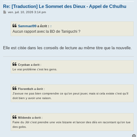
Re: [Traduction] Le Sommet des Dieux - Appel de Cthulhu
M
ven. juil. 10, 2026 3:14 pm
e
s
s
Sammael99
a écrit :
↑
a
g
Aucun rapport avec la BD de Taniguchi ?
e
Elle est citée dans les conseils de lecture au même titre que la nouvelle.
Cryoban a écrit :
Le vrai problème c'est les gens.
Florentbzh a écrit :
J'avoue ne pas bien comprendre ce qu'on peut jouer, mais si cela existe c'est qu'il
doit bien y avoir une raison.
Mildendo a écrit :
Faire du Jdr c'est prendre une voix bizarre et lancer des dés en racontant qu'on tue
des gobs.