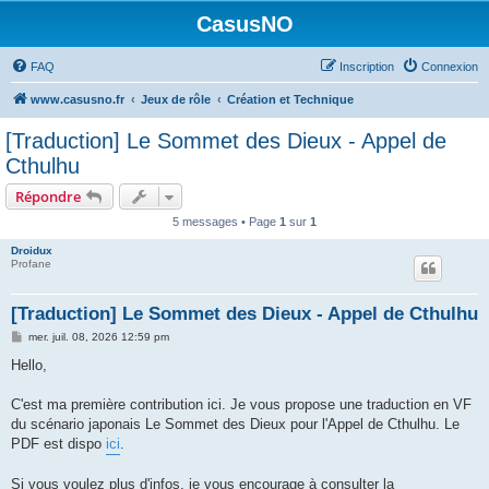
CasusNO
FAQ
Inscription
Connexion
www.casusno.fr
Jeux de rôle
Création et Technique
[Traduction] Le Sommet des Dieux - Appel de
Cthulhu
Répondre
5 messages • Page
1
sur
1
Droidux
Profane
[Traduction] Le Sommet des Dieux - Appel de Cthulhu
M
mer. juil. 08, 2026 12:59 pm
e
s
Hello,
s
a
g
C'est ma première contribution ici. Je vous propose une traduction en VF
e
du scénario japonais Le Sommet des Dieux pour l'Appel de Cthulhu. Le
PDF est dispo
ici
.
Si vous voulez plus d'infos, je vous encourage à consulter la