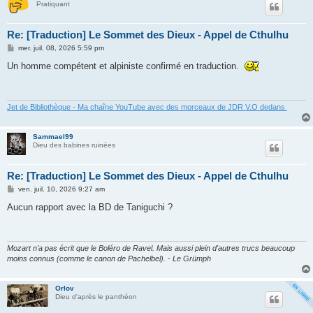
Pratiquant
Re: [Traduction] Le Sommet des Dieux - Appel de Cthulhu
M
mer. juil. 08, 2026 5:59 pm
e
s
Un homme compétent et alpiniste confirmé en traduction.
s
a
g
e
Jet de Bibliothèque - Ma chaîne YouTube avec des morceaux de JDR V.O dedans
Sammael99
Dieu des babines ruinées
Re: [Traduction] Le Sommet des Dieux - Appel de Cthulhu
M
ven. juil. 10, 2026 9:27 am
e
s
Aucun rapport avec la BD de Taniguchi ?
s
a
g
e
Mozart n'a pas écrit que le Boléro de Ravel. Mais aussi plein d'autres trucs beaucoup
moins connus (comme le canon de Pachelbel). - Le Grümph
Orlov
Dieu d'après le panthéon