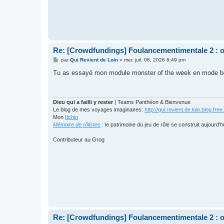
Re: [Crowdfundings] Foulancementimentale 2 : on 
M
par
Qui Revient de Loin
»
mer. juil. 08, 2026 8:49 pm
e
s
Tu as essayé mon module monster of the week en mode b
s
a
g
e
Dieu qui a failli y rester
| Teams Panthéon & Bienvenue
Le blog de mes voyages imaginaires:
http://qui.revient.de.loin.blog.free.
Mon
Itchio
Mémoire de rôlistes
: le patrimoine du jeu de rôle se construit aujourd'h
Contributeur au Grog
Re: [Crowdfundings] Foulancementimentale 2 : on 