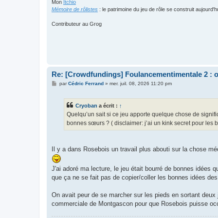
Mon
Itchio
Mémoire de rôlistes
: le patrimoine du jeu de rôle se construit aujourd'h
Contributeur au Grog
Re: [Crowdfundings] Foulancementimentale 2 : on 
M
par
Cédric Ferrand
»
mer. juil. 08, 2026 11:20 pm
e
s
s
Cryoban
a écrit :
↑
a
g
Quelqu’un sait si ce jeu apporte quelque chose de signif
e
bonnes sœurs ? ( disclaimer: j’ai un kink secret pour les
Il y a dans Rosebois un travail plus abouti sur la chose m
J'ai adoré ma lecture, le jeu était bourré de bonnes idées
que ça ne se fait pas de copier/coller les bonnes idées des
On avait peur de se marcher sur les pieds en sortant deux 
commerciale de Montgascon pour que Rosebois puisse occup