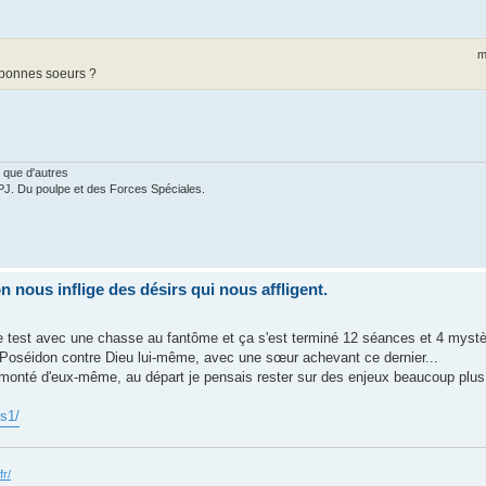
m
bonnes soeurs ?
 que d'autres
PJ. Du poulpe et des Forces Spéciales.
nous inflige des désirs qui nous affligent.
test avec une chasse au fantôme et ça s'est terminé 12 séances et 4 mystèr
 Poséidon contre Dieu lui-même, avec une sœur achevant ce dernier...
monté d'eux-même, au départ je pensais rester sur des enjeux beaucoup plus t
-s1/
fr/