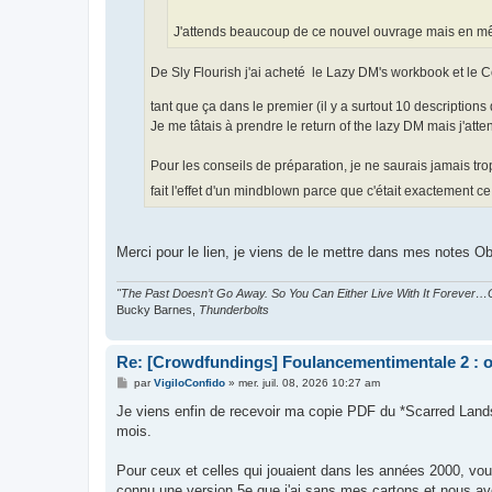
J'attends beaucoup de ce nouvel ouvrage mais en mêm
De Sly Flourish j'ai acheté le Lazy DM's workbook et le 
tant que ça dans le premier (il y a surtout 10 descriptions 
Je me tâtais à prendre le return of the lazy DM mais j'atte
Pour les conseils de préparation, je ne saurais jamais tro
fait l'effet d'un mindblown parce que c'était exactement 
Merci pour le lien, je viens de le mettre dans mes notes Ob
"The Past Doesn’t Go Away. So You Can Either Live With It Forever…O
Bucky Barnes,
Thunderbolts
Re: [Crowdfundings] Foulancementimentale 2 : on 
M
par
VigiloConfido
»
mer. juil. 08, 2026 10:27 am
e
s
Je viens enfin de recevoir ma copie PDF du *Scarred Lands 
s
mois.
a
g
e
Pour ceux et celles qui jouaient dans les années 2000, vou
connu une version 5e que j'ai sans mes cartons et nous a