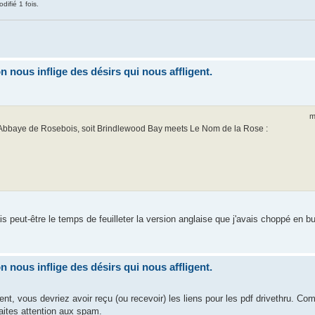
difié 1 fois.
nous inflige des désirs qui nous affligent.
m
 l'Abbaye de Rosebois, soit Brindlewood Bay meets Le Nom de la Rose :
s peut-être le temps de feuilleter la version anglaise que j'avais choppé en 
nous inflige des désirs qui nous affligent.
t, vous devriez avoir reçu (ou recevoir) les liens pour les pdf drivethru. C
aites attention aux spam.