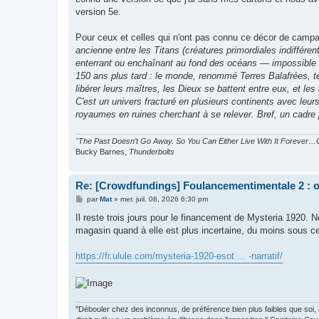
version 5e.
Pour ceux et celles qui n'ont pas connu ce décor de campag
ancienne entre les Titans (créatures primordiales indifféren
enterrant ou enchaînant au fond des océans — impossible 
150 ans plus tard : le monde, renommé Terres Balafrées, ten
libérer leurs maîtres, les Dieux se battent entre eux, et les
C'est un univers fracturé en plusieurs continents avec leu
royaumes en ruines cherchant à se relever. Bref, un cadre 
"The Past Doesn’t Go Away. So You Can Either Live With It Forever…O
Bucky Barnes,
Thunderbolts
Re: [Crowdfundings] Foulancementimentale 2 : on 
M
par
Mat
»
mer. juil. 08, 2026 6:30 pm
e
s
Il reste trois jours pour le financement de Mysteria 1920. N
s
magasin quand à elle est plus incertaine, du moins sous cet
a
g
e
https://fr.ulule.com/mysteria-1920-esot ... -narratif/
"Débouler chez des inconnus, de préférence bien plus faibles que soi, le