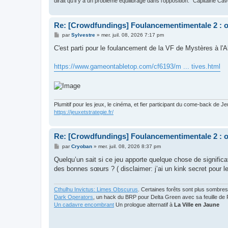
dirait qu'il y a un problème équilibrage dans l'opposition." Capitaine Ca
Re: [Crowdfundings] Foulancementimentale 2 : on 
M
par
Sylvestre
»
mer. juil. 08, 2026 7:17 pm
e
s
C'est parti pour le foulancement de la VF de Mystères à 
s
a
g
https://www.gameontabletop.com/cf6193/m ... tives.html
e
Plumitif pour les jeux, le cinéma, et fier participant du come-back de Je
https://jeuxetstrategie.fr/
Re: [Crowdfundings] Foulancementimentale 2 : on 
M
par
Cryoban
»
mer. juil. 08, 2026 8:37 pm
e
s
Quelqu’un sait si ce jeu apporte quelque chose de signific
s
des bonnes sœurs ? ( disclaimer: j’ai un kink secret pour 
a
g
e
Cthulhu Invictus: Limes Obscurus
. Certaines forêts sont plus sombres
Dark Operators
, un hack du BRP pour Delta Green avec sa feuille de 
Un cadavre encombrant
Un prologue alternatif à
La Ville en Jaune