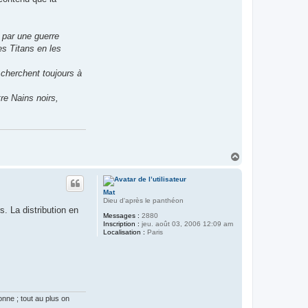
par une guerre
es Titans en les
 cherchent toujours à
re Nains noirs,
H
a
u
t
Mat
Dieu d'après le panthéon
s. La distribution en
Messages :
2880
Inscription :
jeu. août 03, 2006 12:09 am
Localisation :
Paris
onne ; tout au plus on