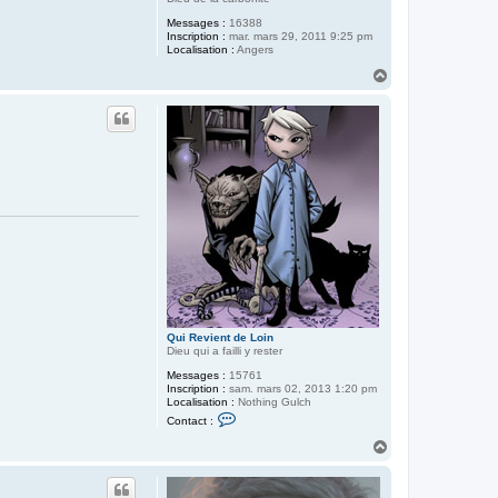
Messages :
16388
Inscription :
mar. mars 29, 2011 9:25 pm
Localisation :
Angers
H
a
u
t
Qui Revient de Loin
Dieu qui a failli y rester
Messages :
15761
Inscription :
sam. mars 02, 2013 1:20 pm
Localisation :
Nothing Gulch
C
Contact :
o
n
H
t
a
a
u
c
t
t