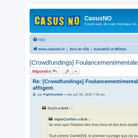
CasusNO
Forum avec de vrais morceaux de
FAQ
www.casusno.fr
Jeux de rôle
Actualités et Médias
[Crowdfundings] Foulancementimentale 2 
Répondre
Re: [Crowdfundings] Foulancementimentale 
affligent.
M
par
VigiloConfido
»
mer. juil. 08, 2026 7:20 am
e
s
s
Go@t
a écrit :
↑
a
g
e
VigiloConfido
a écrit :
↑
Je crois que l'histoire des trois lieux et des trois mys
Tout comme Dante059, le premier ouvrage que j'ai e