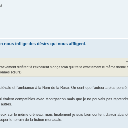
ui
nous inflige des désirs qui nous affligent.
m
icativement différent à l’excellent Mongascon qui traite exactement le même thème 
 bonnes sœurs)
édiévale et l'ambiance à la Nom de la Rose. On sent que l'auteur a plus pensé
 qui étaient compatibles avec Montgascon mais que je ne pouvais pas reprendr
 autres.
jeux sur le même créneau, mais finalement je suis bien content d'avoir aband
er le terrain de la fiction monacale.