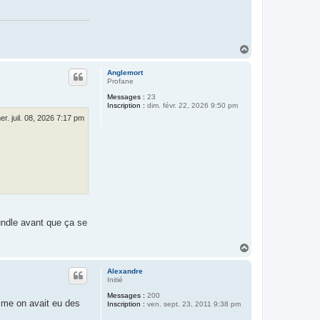
t
a
c
t
e
r
H
C
a
é
u
d
Anglemort
t
r
Profane
i
Messages :
23
c
Inscription :
dim. févr. 22, 2026 9:50 pm
F
e
er. juil. 08, 2026 7:17 pm
r
r
a
n
d
bundle avant que ça se
H
a
u
Alexandre
t
Initié
Messages :
200
omme on avait eu des
Inscription :
ven. sept. 23, 2011 9:38 pm