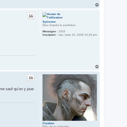
H
a
u
t
Sylvestre
Dieu d'après le panthéon
Messages :
1933
Inscription :
mar. mars 10, 2009 10:29 pm
H
a
u
t
ème sauf qu’on y joue
Cryoban
Dieu de la carbonite