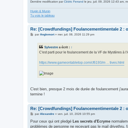
Dernière modification par
Cédric Ferrand
le jeu. juil. 09, 2026 12:43 am, mo
Hugin & Munin
Tu vois le tableau
Re: [Crowdfundings] Foulancementimentale 2 : on 
M
par
Anglemort
»
mer. juil. 08, 2026 11:29 pm
e
s
s
Sylvestre
a écrit :
↑
a
g
C'est parti pour le foulancement de la VF de Mystères à
e
https://www.gameontabletop.com/cf6193/m ... tives.html
C'est bien, presque 2 mois de durée de foulancement j'aurai
termine !
Re: [Crowdfundings] Foulancementimentale 2 : on 
M
par
Alexandre
»
ven. juil. 10, 2026 10:55 pm
e
s
Pour ceux qui ont pledgé
Les secrets d'Ecryme
normalemen
s
problèmes de personne ne recevant pas le mail drivethru, f
a