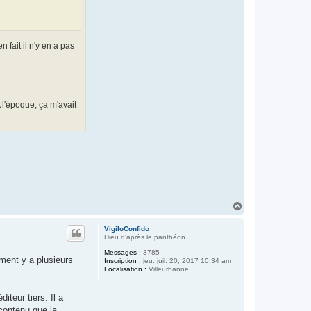
fait il n'y en a pas
 l'époque, ça m'avait
H
a
u
VigiloConfido
t
Dieu d'après le panthéon
Messages :
3785
ment y a plusieurs
Inscription :
jeu. juil. 20, 2017 10:34 am
Localisation :
Villeurbanne
teur tiers. Il a
contenu que la