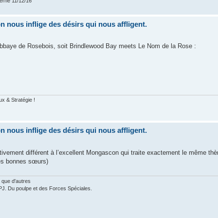
verne 11/12/16
nous inflige des désirs qui nous affligent.
l'Abbaye de Rosebois, soit Brindlewood Bay meets Le Nom de la Rose :
ux & Stratégie !
nous inflige des désirs qui nous affligent.
ativement différent à l’excellent Mongascon qui traite exactement le même th
les bonnes sœurs)
 que d'autres
PJ. Du poulpe et des Forces Spéciales.