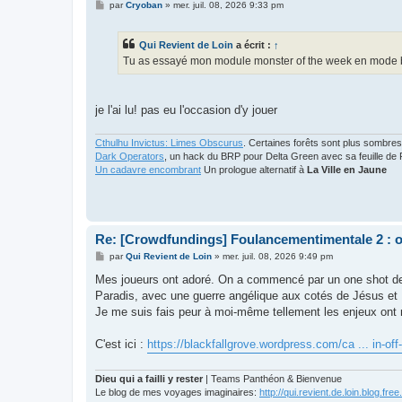
M
par
Cryoban
»
mer. juil. 08, 2026 9:33 pm
e
s
s
Qui Revient de Loin
a écrit :
↑
a
g
Tu as essayé mon module monster of the week en mode 
e
je l'ai lu! pas eu l'occasion d'y jouer
Cthulhu Invictus: Limes Obscurus
. Certaines forêts sont plus sombres
Dark Operators
, un hack du BRP pour Delta Green avec sa feuille de 
Un cadavre encombrant
Un prologue alternatif à
La Ville en Jaune
Re: [Crowdfundings] Foulancementimentale 2 : on 
M
par
Qui Revient de Loin
»
mer. juil. 08, 2026 9:49 pm
e
s
Mes joueurs ont adoré. On a commencé par un one shot de 
s
Paradis, avec une guerre angélique aux cotés de Jésus et
a
g
Je me suis fais peur à moi-même tellement les enjeux ont 
e
C'est ici :
https://blackfallgrove.wordpress.com/ca ... in-off
Dieu qui a failli y rester
| Teams Panthéon & Bienvenue
Le blog de mes voyages imaginaires:
http://qui.revient.de.loin.blog.free.