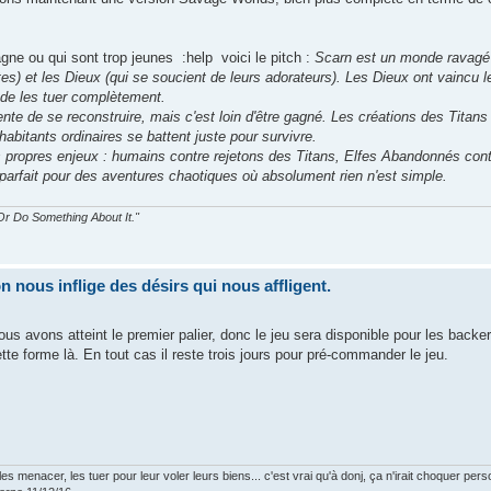
ne ou qui sont trop jeunes :help voici le pitch :
Scarn est un monde ravagé 
tes) et les Dieux (qui se soucient de leurs adorateurs). Les Dieux ont vaincu l
de les tuer complètement.
te de se reconstruire, mais c'est loin d'être gagné. Les créations des Titans
 habitants ordinaires se battent juste pour survivre.
rs propres enjeux : humains contre rejetons des Titans, Elfes Abandonnés cont
parfait pour des aventures chaotiques où absolument rien n'est simple.
r Do Something About It."
nous inflige des désirs qui nous affligent.
ous avons atteint le premier palier, donc le jeu sera disponible pour les backer
te forme là. En tout cas il reste trois jours pour pré-commander le jeu.
s menacer, les tuer pour leur voler leurs biens... c'est vrai qu'à donj, ça n'irait choquer pers