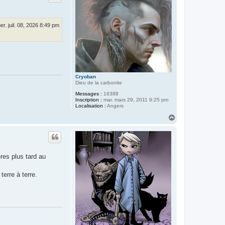
e
r
Q
u
er. juil. 08, 2026 8:49 pm
i
R
e
v
i
e
n
t
d
Cryoban
e
Dieu de la carbonite
L
Messages :
16388
o
Inscription :
mar. mars 29, 2011 9:25 pm
i
Localisation :
Angers
n
H
a
u
t
es plus tard au
erre à terre.