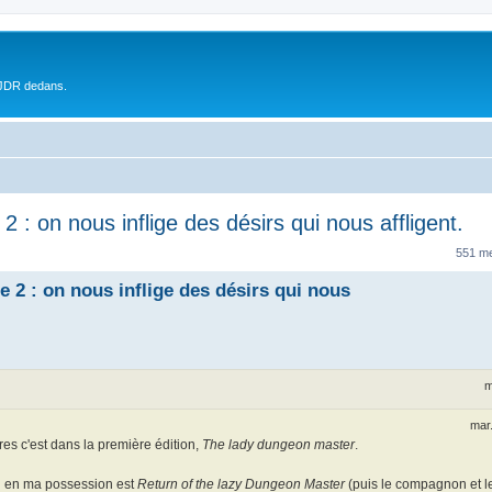
 JDR dedans.
: on nous inflige des désirs qui nous affligent.
551 m
2 : on nous inflige des désirs qui nous
m
mar.
tères c'est dans la première édition,
The lady dungeon master
.
u en ma possession est
Return of the lazy Dungeon Master
(puis le compagnon et l