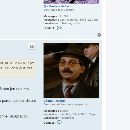
Qui Revient de Loin
Dieu qui a failli y rester
Messages :
15761
Inscription :
sam. mars 02, 2013 1:20 pm
Localisation :
Nothing Gulch
C
Contact :
o
n
H
t
a
a
u
c
t
t
e
r
Q
u
er. juil. 08, 2026 8:37 pm
i
sauf qu’on y joue des
R
e
v
i
e
n
 à son jeu que moi.
t
d
e
L
e parce que soi-disant
Cédric Ferrand
o
Dieu des athées non-pratiquants
i
n
Messages :
10906
Inscription :
mer. févr. 23, 2005 3:11 pm
onné l'adaptation
Localisation :
Montréal
C
Contact :
o
n