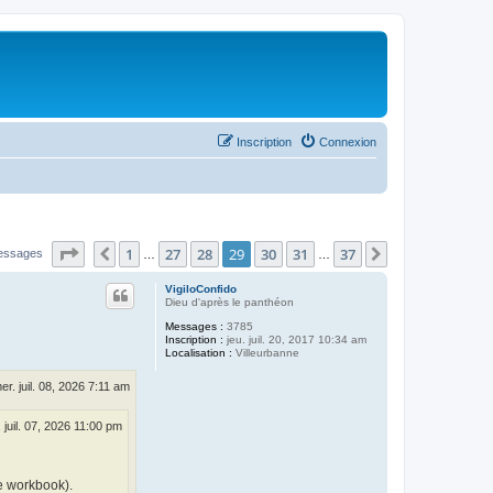
Inscription
Connexion
Page
29
sur
37
1
27
28
29
30
31
37
Précédent
Suivant
essages
…
…
VigiloConfido
Dieu d'après le panthéon
Messages :
3785
Inscription :
jeu. juil. 20, 2017 10:34 am
Localisation :
Villeurbanne
er. juil. 08, 2026 7:11 am
 juil. 07, 2026 11:00 pm
e workbook).