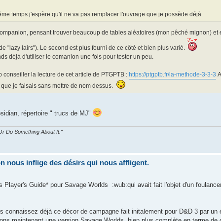
e temps j'espère qu'il ne va pas remplacer l'ouvrage que je possède déjà.
Companion, pensant trouver beaucoup de tables aléatoires (mon pêché mignon) et en 
de "lazy lairs"). Le second est plus fourni de ce côté et bien plus varié.
nds déjà d'utiliser le comanion une fois pour tester un peu.
p conseiller la lecture de cet article de PTGPTB :
https://ptgptb.fr/la-methode-3-3-3
A
ce que je faisais sans mettre de nom dessus.
sidian, répertoire " trucs de MJ"
r Do Something About It."
nous inflige des désirs qui nous affligent.
Player's Guide* pour Savage Worlds :wub:qui avait fait l'objet d'un foulance
s connaissez déjà ce décor de campagne fait initalement pour D&D 3 par un édi
vons maintenant une version Savage Worlds, bien plus complète en terme de 