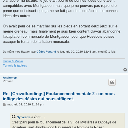
J'ai adoré ma lecture, le jeu était bourré de bonnes idées qui étaient
compatibles avec Montgascon mais que je ne pouvais pas reprendre
parce que soi-disant que ça ne se fait pas de copier/coller les bonnes
idées des autres.
On avait peur de se marcher sur les pieds en sortant deux jeux sur le
même créneau, mais finalement je suis bien content d'avoir abandonné
l'adaptation commerciale de Montgascon pour que Rosebois puisse
occuper le terrain de la fiction monacale.
Dernière modification par
Cédric Ferrand
le jeu. juil. 09, 2026 12:43 am, modifié 1 fois.
Hugin & Munin
Tu vois le tableau
Anglemort
Profane
Re: [Crowdfundings] Foulancementimentale 2 : on nous
inflige des désirs qui nous affligent.
M
mer. juil. 08, 2026 11:29 pm
e
s
s
Sylvestre
a écrit :
↑
a
g
C'est parti pour le foulancement de la VF de Mystères à l'Abbaye de
e
Rosebois, soit Brindlewood Bay meets Le Nom de la Rose :