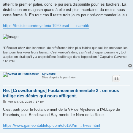
s
atteint le premier palier, donc le jeu sera disponible pour les backers. La
a
g
distribution en magasin quand à elle est plus incertaine, du moins sous
e
cette forme là. En tout cas il reste trois jours pour pré-commander le jeu.
https://fr.ulule.com/mysteria-1920-esot ... -narratif/
"Débouler chez des inconnus, de préférence bien plus faibles que soi, les menacer, les
tuer pour leur voler leurs biens... c'est vrai qu'à donj, ça n'irait choquer personne ; tout
au plus on dirait qu'il y a un problème équilibrage dans l'opposition." Capitaine Caverne
11/12/16
Sylvestre
Dieu d'après le panthéon
Re: [Crowdfundings] Foulancementimentale 2 : on nous
inflige des désirs qui nous affligent.
M
mer. juil. 08, 2026 7:17 pm
e
s
C'est parti pour le foulancement de la VF de Mystères à l'Abbaye de
s
Rosebois, soit Brindlewood Bay meets Le Nom de la Rose :
a
g
e
https://www.gameontabletop.com/cf6193/m ... tives.html