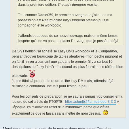
dans la première édition,
The lady dungeon master
.
Tout comme Dante059, le premier ouvrage que j'ai eu en ma
possession est
Return of the lazy Dungeon Master
(puis le
compagnon et le workbook).
J'attends beaucoup de ce nouvel ouvrage mais en même temps
j'espère qu'il ne va pas remplacer l'ouvrage que je possède déjà.
De Sly Flourish j'ai acheté le Lazy DM's workbook et le Companion,
pensant trouver beaucoup de tables aléatoires (mon pêché mignon) et
en fait il n'y en a pas tant que ça dans le premier (il y a surtout 10
descriptions de "lazy lairs"). Le second est plus fourni de ce côté et bien
plus varié.
Je me tâtais à prendre le return of the lazy DM mais j'attends déjà
d'utiliser le comanion une fois pour tester un peu.
Pour les conseils de préparation, je ne saurais jamais trop conseiller la
lecture de cet article de PTGPTB :
https://ptgptb.fr/la-methode-3-3-3
A
l'époque, ça m'avait fait l'effet d'un mindblown parce que c'était
exactement ce que je faisais sans mettre de nom dessus.
Merci pour le lien, je viens de le mettre dans mes notes Obsidian,