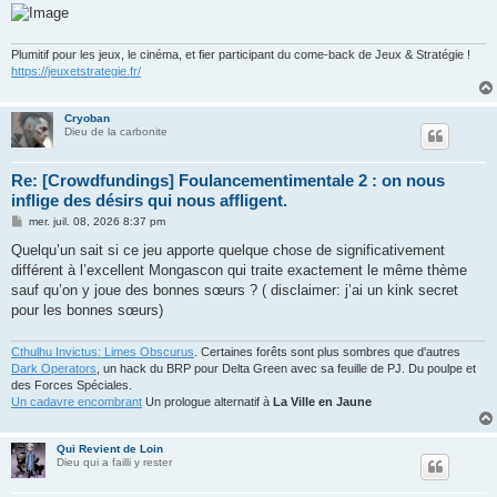
Plumitif pour les jeux, le cinéma, et fier participant du come-back de Jeux & Stratégie !
https://jeuxetstrategie.fr/
Cryoban
Dieu de la carbonite
Re: [Crowdfundings] Foulancementimentale 2 : on nous
inflige des désirs qui nous affligent.
M
mer. juil. 08, 2026 8:37 pm
e
s
Quelqu’un sait si ce jeu apporte quelque chose de significativement
s
différent à l’excellent Mongascon qui traite exactement le même thème
a
g
sauf qu’on y joue des bonnes sœurs ? ( disclaimer: j’ai un kink secret
e
pour les bonnes sœurs)
Cthulhu Invictus: Limes Obscurus
. Certaines forêts sont plus sombres que d'autres
Dark Operators
, un hack du BRP pour Delta Green avec sa feuille de PJ. Du poulpe et
des Forces Spéciales.
Un cadavre encombrant
Un prologue alternatif à
La Ville en Jaune
Qui Revient de Loin
Dieu qui a failli y rester