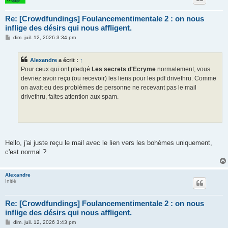
Re: [Crowdfundings] Foulancementimentale 2 : on nous
inflige des désirs qui nous affligent.
M
dim. juil. 12, 2026 3:34 pm
e
s
s
Alexandre
a écrit :
↑
a
g
Pour ceux qui ont pledgé
Les secrets d'Ecryme
normalement, vous
e
devriez avoir reçu (ou recevoir) les liens pour les pdf drivethru. Comme
on avait eu des problèmes de personne ne recevant pas le mail
drivethru, faites attention aux spam.
Hello, j'ai juste reçu le mail avec le lien vers les bohèmes uniquement,
c'est normal ?
Alexandre
Initié
Re: [Crowdfundings] Foulancementimentale 2 : on nous
inflige des désirs qui nous affligent.
M
dim. juil. 12, 2026 3:43 pm
e