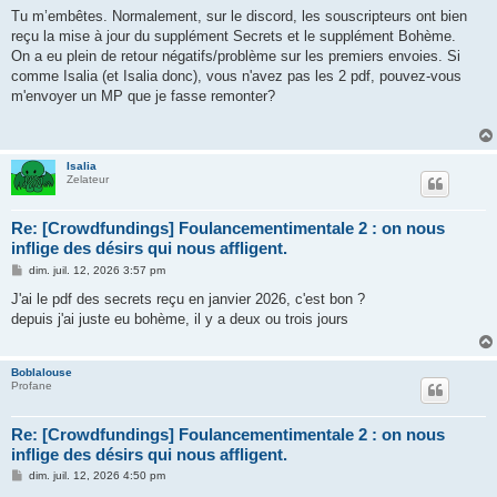
s
Tu m’embêtes. Normalement, sur le discord, les souscripteurs ont bien
s
reçu la mise à jour du supplément Secrets et le supplément Bohème.
a
g
On a eu plein de retour négatifs/problème sur les premiers envoies. Si
e
comme Isalia (et Isalia donc), vous n'avez pas les 2 pdf, pouvez-vous
m'envoyer un MP que je fasse remonter?
Isalia
Zelateur
Re: [Crowdfundings] Foulancementimentale 2 : on nous
inflige des désirs qui nous affligent.
M
dim. juil. 12, 2026 3:57 pm
e
s
J'ai le pdf des secrets reçu en janvier 2026, c'est bon ?
s
depuis j'ai juste eu bohème, il y a deux ou trois jours
a
g
e
Boblalouse
Profane
Re: [Crowdfundings] Foulancementimentale 2 : on nous
inflige des désirs qui nous affligent.
M
dim. juil. 12, 2026 4:50 pm
e