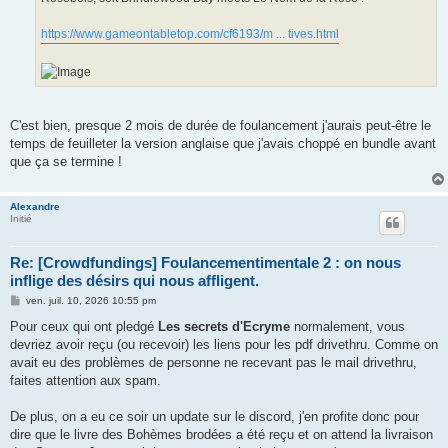
https://www.gameontabletop.com/cf6193/m ... tives.html
C'est bien, presque 2 mois de durée de foulancement j'aurais peut-être le
temps de feuilleter la version anglaise que j'avais choppé en bundle avant
que ça se termine !
Alexandre
Initié
Re: [Crowdfundings] Foulancementimentale 2 : on nous
inflige des désirs qui nous affligent.
M
ven. juil. 10, 2026 10:55 pm
e
s
Pour ceux qui ont pledgé
Les secrets d'Ecryme
normalement, vous
s
devriez avoir reçu (ou recevoir) les liens pour les pdf drivethru. Comme on
a
g
avait eu des problèmes de personne ne recevant pas le mail drivethru,
e
faites attention aux spam.
De plus, on a eu ce soir un update sur le discord, j'en profite donc pour
dire que le livre des Bohèmes brodées a été reçu et on attend la livraison