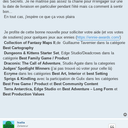
des Secrets. Je ne maitrise pas assez la chaine pour m'engager sur une
la date de livraison en particulier pendant l'été mais ca comment à sentir
bon...
En tout cas, j'espère ce que ça vous plaira
Je profite de cette bonne nouvelle pour solliciter votre aide (et vos votes
de soutiens) pour quelques jeux aux ennies (
https://ennie-awards.com/
)
Collection of Fantasy Maps II
,de Guillaume Tavernier dans la catégorie
Best Cartography
Dungeons & Kittens Starter Set
, Edge Studio/Deadcrows dans la
catégorie
Best Family Game / Product
Draconis: The Call of Adventure
, Studio Agate dans la categories
Judges’ Spotlight Winners
(j’ai pas trouvé où voter pour celle là)
Ecryme
dans les catégories
Best Art, Interior
et
best Setting
Sprigs & Kindling
avec la participation de Gulix dans les catégories
Best Free Game / Product
et
Best Community Content
Terra Antarctica, Edge Studio
en
Best Adventure – Long Form
et
Best Production Values
Isalia
Zelateur