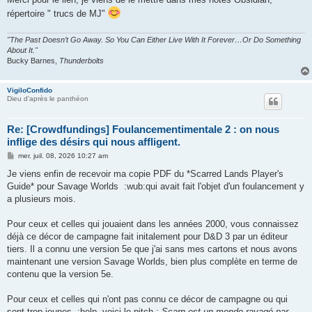
répertoire " trucs de MJ"
"The Past Doesn’t Go Away. So You Can Either Live With It Forever…Or Do Something
About It."
Bucky Barnes,
Thunderbolts
VigiloConfido
Dieu d'après le panthéon
Re: [Crowdfundings] Foulancementimentale 2 : on nous
inflige des désirs qui nous affligent.
M
mer. juil. 08, 2026 10:27 am
e
s
Je viens enfin de recevoir ma copie PDF du *Scarred Lands Player's
s
Guide* pour Savage Worlds :wub:qui avait fait l'objet d'un foulancement y
a
g
a plusieurs mois.
e
Pour ceux et celles qui jouaient dans les années 2000, vous connaissez
déjà ce décor de campagne fait initalement pour D&D 3 par un éditeur
tiers. Il a connu une version 5e que j'ai sans mes cartons et nous avons
maintenant une version Savage Worlds, bien plus complète en terme de
contenu que la version 5e.
Pour ceux et celles qui n'ont pas connu ce décor de campagne ou qui
sont trop jeunes :help voici le pitch :
Scarn est un monde ravagé par