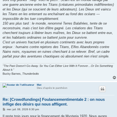
une guerre ancienne entre les Titans (créatures primordiales indifférentes)
et les Dieux (qui se soucient de leurs adorateurs). Les Dieux ont vaincu
les Titans en les enterrant ou enchaînant au fond des océans —
impossible de les tuer complètement.
150 ans plus tard : le monde, renommé Terres Balafrées, tente de se
reconstruire, mais c'est loin d'être gagné. Les créations des Titans
cherchent toujours à libérer leurs maîtres, les Dieux se battent entre eux,
et les habitants ordinaires se battent juste pour survivre.
C'est un univers fracturé en plusieurs continents avec leurs propres
enjeux : humains contre rejetons des Titans, Elfes Abandonnés contre
Nains noirs, royaumes en ruines cherchant à se relever. Bref, un cadre
parfait pour des aventures chaotiques où absolument rien n'est simple.
"The Past Doesn’t Go Away. So You Can Either Live With It Forever…Or Do Something
About It."
Bucky Barnes,
Thunderbolts
Mat
Dieu d'après le panthéon
Re: [Crowdfundings] Foulancementimentale 2 : on nous
inflige des désirs qui nous affligent.
M
mer. juil. 08, 2026 6:30 pm
e
s
Il reste trois jours pour le financement de Mysteria 1920. Nous avons