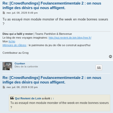
Re: [Crowdfundings] Foulancementimentale 2 : on nous
inflige des désirs qui nous affligent.
M
mer. juil. 08, 2026 8:49 pm
e
s
Tu as essayé mon module monster of the week en mode bonnes soeurs
s
?
a
g
e
Dieu qui a failli y rester
| Teams Panthéon & Bienvenue
Le blog de mes voyages imaginaires:
http://qui.revient.de.loin.blog.free.fr/
Mon
Itchio
Mémoire de rôlistes
: le patrimoine du jeu de rôle se construit aujourd'hui
Contributeur au Grog
Cryoban
Dieu de la carbonite
Re: [Crowdfundings] Foulancementimentale 2 : on nous
inflige des désirs qui nous affligent.
M
mer. juil. 08, 2026 9:33 pm
e
s
s
Qui Revient de Loin
a écrit :
↑
a
g
Tu as essayé mon module monster of the week en mode bonnes soeurs
e
?