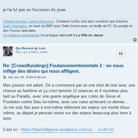
je l'ai lu! pas eu l'occasion d'y jouer
Cthulhu Invictus: Limes Obscurus
. Certaines forêts sont plus sombres que d'autres
Dark Operators
, un hack du BRP pour Delta Green avec sa feuille de PJ. Du poulpe et
des Forces Spéciales.
Un cadavre encombrant
Un prologue alternatif à
La Ville en Jaune
Qui Revient de Loin
Dieu qui a failli y rester
Re: [Crowdfundings] Foulancementimentale 2 : on nous
inflige des désirs qui nous affligent.
M
mer. juil. 08, 2026 9:49 pm
e
s
Mes joueurs ont adoré. On a commencé par un one shot de test avec une
s
chasse au fantôme et ça s'est terminé 12 séances et 4 mystères plus
a
g
tard au Paradis, avec une guerre angélique aux cotés de Jésus et
e
Poséidon contre Dieu lui-même, avec une sœur achevant ce dernier...
Je me suis fais peur à moi-même tellement les enjeux ont monté d'eux-
même, au départ je pensais rester sur des enjeux beaucoup plus terre à
terre.
C'est ici :
https://blackfallgrove.wordpress.com/ca ... in-off-s1/