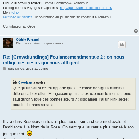
Dieu qui a failli y rester
| Teams Panthéon & Bienvenue
Le blog de mes voyages imaginaires:
http://qui.revient.de.loin.blog.free.fr/
Mon
Itchio
Mémoire de rôlistes
: le patrimoine du jeu de rôle se construit aujourd'hui
Contributeur au Grog
Cédric Ferrand
Dieu des athées non-pratiquants
Re: [Crowdfundings] Foulancementimentale 2 : on nous
inflige des désirs qui nous affligent.
M
mer. juil. 08, 2026 11:20 pm
e
s
s
Cryoban
a écrit :
↑
a
g
Quelqu’un sait si ce jeu apporte quelque chose de significativement
e
différent à l’excellent Mongascon qui traite exactement le même thème
sauf qu’on y joue des bonnes sœurs ? ( disclaimer: j’ai un kink secret
pour les bonnes sœurs)
Il y a dans Rosebois un travail plus abouti sur la chose médiévale et
l'ambiance à la Nom de la Rose. On sent que l'auteur a plus pensé à son
jeu que moi.