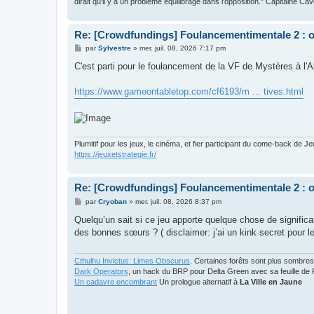
dirait qu'il y a un problème équilibrage dans l'opposition." Capitaine Ca
Re: [Crowdfundings] Foulancementimentale 2 : on 
M
par
Sylvestre
»
mer. juil. 08, 2026 7:17 pm
e
s
C'est parti pour le foulancement de la VF de Mystères à 
s
a
g
https://www.gameontabletop.com/cf6193/m ... tives.html
e
Plumitif pour les jeux, le cinéma, et fier participant du come-back de Je
https://jeuxetstrategie.fr/
Re: [Crowdfundings] Foulancementimentale 2 : on 
M
par
Cryoban
»
mer. juil. 08, 2026 8:37 pm
e
s
Quelqu’un sait si ce jeu apporte quelque chose de signific
s
des bonnes sœurs ? ( disclaimer: j’ai un kink secret pour 
a
g
e
Cthulhu Invictus: Limes Obscurus
. Certaines forêts sont plus sombres
Dark Operators
, un hack du BRP pour Delta Green avec sa feuille de 
Un cadavre encombrant
Un prologue alternatif à
La Ville en Jaune