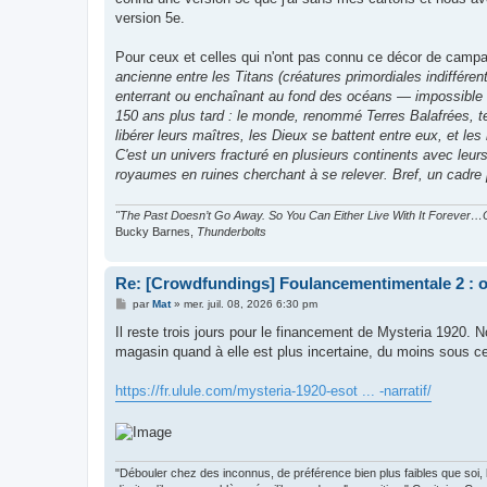
version 5e.
Pour ceux et celles qui n'ont pas connu ce décor de campag
ancienne entre les Titans (créatures primordiales indifféren
enterrant ou enchaînant au fond des océans — impossible 
150 ans plus tard : le monde, renommé Terres Balafrées, ten
libérer leurs maîtres, les Dieux se battent entre eux, et les
C'est un univers fracturé en plusieurs continents avec leu
royaumes en ruines cherchant à se relever. Bref, un cadre 
"The Past Doesn’t Go Away. So You Can Either Live With It Forever…O
Bucky Barnes,
Thunderbolts
Re: [Crowdfundings] Foulancementimentale 2 : on 
M
par
Mat
»
mer. juil. 08, 2026 6:30 pm
e
s
Il reste trois jours pour le financement de Mysteria 1920. N
s
magasin quand à elle est plus incertaine, du moins sous cet
a
g
e
https://fr.ulule.com/mysteria-1920-esot ... -narratif/
"Débouler chez des inconnus, de préférence bien plus faibles que soi, le