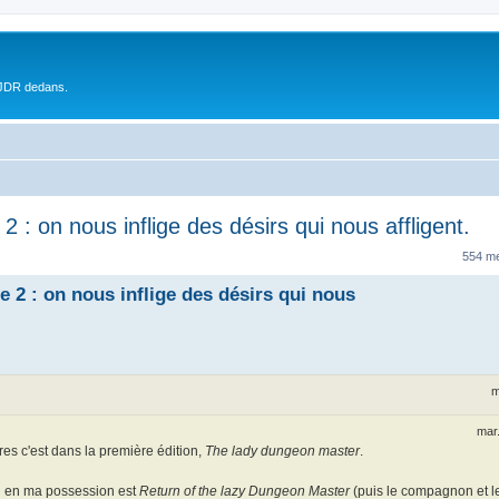
 JDR dedans.
: on nous inflige des désirs qui nous affligent.
554 m
2 : on nous inflige des désirs qui nous
m
mar.
tères c'est dans la première édition,
The lady dungeon master
.
u en ma possession est
Return of the lazy Dungeon Master
(puis le compagnon et l