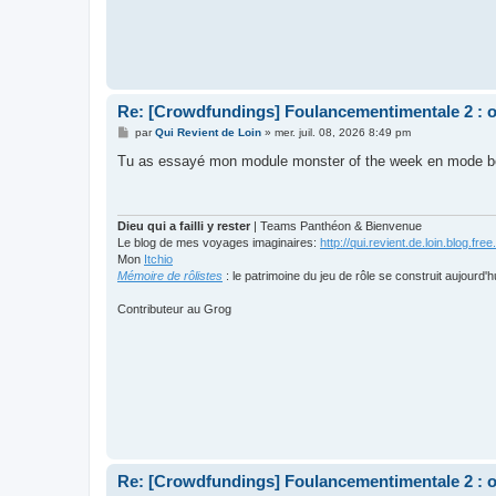
Re: [Crowdfundings] Foulancementimentale 2 : on 
M
par
Qui Revient de Loin
»
mer. juil. 08, 2026 8:49 pm
e
s
Tu as essayé mon module monster of the week en mode b
s
a
g
e
Dieu qui a failli y rester
| Teams Panthéon & Bienvenue
Le blog de mes voyages imaginaires:
http://qui.revient.de.loin.blog.free.
Mon
Itchio
Mémoire de rôlistes
: le patrimoine du jeu de rôle se construit aujourd'h
Contributeur au Grog
Re: [Crowdfundings] Foulancementimentale 2 : on 