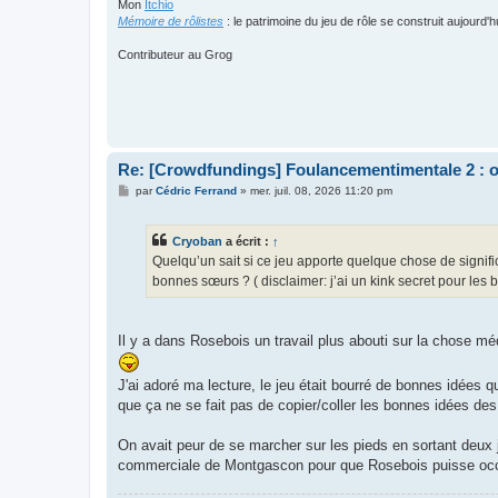
Mon
Itchio
Mémoire de rôlistes
: le patrimoine du jeu de rôle se construit aujourd'h
Contributeur au Grog
Re: [Crowdfundings] Foulancementimentale 2 : on 
M
par
Cédric Ferrand
»
mer. juil. 08, 2026 11:20 pm
e
s
s
Cryoban
a écrit :
↑
a
g
Quelqu’un sait si ce jeu apporte quelque chose de signif
e
bonnes sœurs ? ( disclaimer: j’ai un kink secret pour les
Il y a dans Rosebois un travail plus abouti sur la chose m
J'ai adoré ma lecture, le jeu était bourré de bonnes idées
que ça ne se fait pas de copier/coller les bonnes idées des
On avait peur de se marcher sur les pieds en sortant deux 
commerciale de Montgascon pour que Rosebois puisse occup