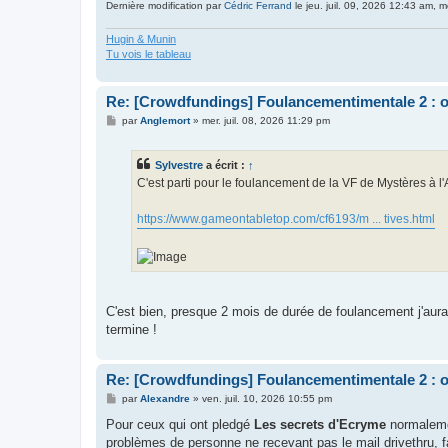
Dernière modification par
Cédric Ferrand
le jeu. juil. 09, 2026 12:43 am, mo
Hugin & Munin
Tu vois le tableau
Re: [Crowdfundings] Foulancementimentale 2 : on 
M
par
Anglemort
»
mer. juil. 08, 2026 11:29 pm
e
s
s
Sylvestre
a écrit :
↑
a
g
C'est parti pour le foulancement de la VF de Mystères à
e
https://www.gameontabletop.com/cf6193/m ... tives.html
C'est bien, presque 2 mois de durée de foulancement j'aurai
termine !
Re: [Crowdfundings] Foulancementimentale 2 : on 
M
par
Alexandre
»
ven. juil. 10, 2026 10:55 pm
e
s
Pour ceux qui ont pledgé
Les secrets d'Ecryme
normalemen
s
problèmes de personne ne recevant pas le mail drivethru, f
a