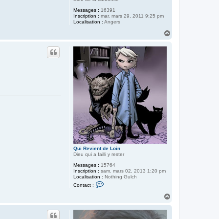
Messages :
16391
Inscription :
mar. mars 29, 2011 9:25 pm
Localisation :
Angers
H
a
u
t
Qui Revient de Loin
Dieu qui a failli y rester
Messages :
15764
Inscription :
sam. mars 02, 2013 1:20 pm
Localisation :
Nothing Gulch
C
Contact :
o
n
H
t
a
a
u
c
t
t