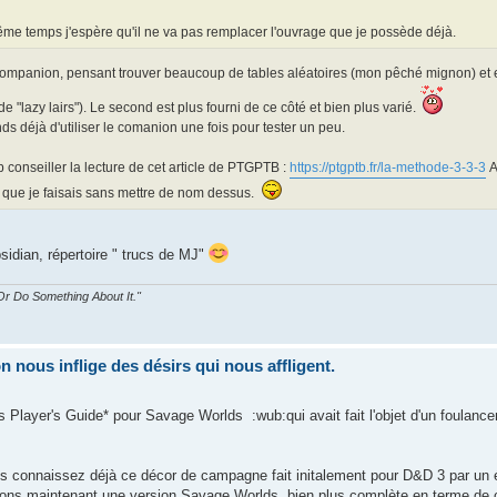
e temps j'espère qu'il ne va pas remplacer l'ouvrage que je possède déjà.
Companion, pensant trouver beaucoup de tables aléatoires (mon pêché mignon) et en 
de "lazy lairs"). Le second est plus fourni de ce côté et bien plus varié.
nds déjà d'utiliser le comanion une fois pour tester un peu.
p conseiller la lecture de cet article de PTGPTB :
https://ptgptb.fr/la-methode-3-3-3
A
ce que je faisais sans mettre de nom dessus.
sidian, répertoire " trucs de MJ"
r Do Something About It."
nous inflige des désirs qui nous affligent.
Player's Guide* pour Savage Worlds :wub:qui avait fait l'objet d'un foulance
s connaissez déjà ce décor de campagne fait initalement pour D&D 3 par un édi
vons maintenant une version Savage Worlds, bien plus complète en terme de 