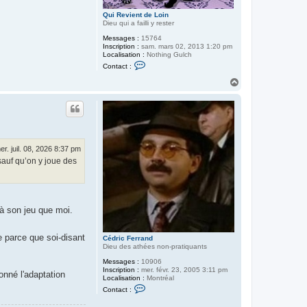
Qui Revient de Loin
Dieu qui a failli y rester
Messages :
15764
Inscription :
sam. mars 02, 2013 1:20 pm
Localisation :
Nothing Gulch
C
Contact :
o
n
H
t
a
a
u
c
t
t
e
r
Q
u
er. juil. 08, 2026 8:37 pm
i
sauf qu’on y joue des
R
e
v
i
e
n
 à son jeu que moi.
t
d
e
L
e parce que soi-disant
Cédric Ferrand
o
Dieu des athées non-pratiquants
i
n
Messages :
10906
Inscription :
mer. févr. 23, 2005 3:11 pm
onné l'adaptation
Localisation :
Montréal
C
Contact :
o
n