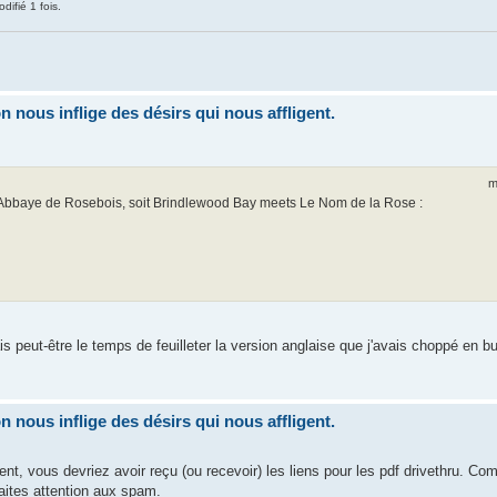
difié 1 fois.
nous inflige des désirs qui nous affligent.
m
 l'Abbaye de Rosebois, soit Brindlewood Bay meets Le Nom de la Rose :
s peut-être le temps de feuilleter la version anglaise que j'avais choppé en 
nous inflige des désirs qui nous affligent.
t, vous devriez avoir reçu (ou recevoir) les liens pour les pdf drivethru. C
aites attention aux spam.