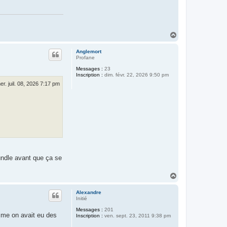
t
a
c
t
e
r
H
C
a
é
u
d
Anglemort
t
r
Profane
i
Messages :
23
c
Inscription :
dim. févr. 22, 2026 9:50 pm
F
e
er. juil. 08, 2026 7:17 pm
r
r
a
n
d
bundle avant que ça se
H
a
u
Alexandre
t
Initié
Messages :
201
omme on avait eu des
Inscription :
ven. sept. 23, 2011 9:38 pm