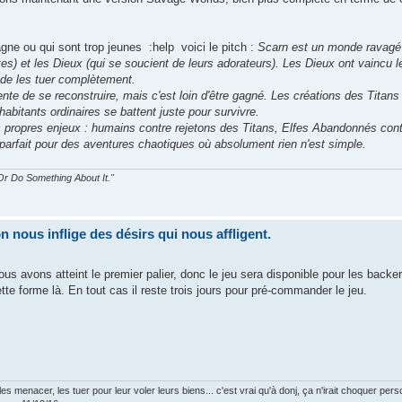
ne ou qui sont trop jeunes :help voici le pitch :
Scarn est un monde ravagé 
tes) et les Dieux (qui se soucient de leurs adorateurs). Les Dieux ont vaincu l
de les tuer complètement.
te de se reconstruire, mais c'est loin d'être gagné. Les créations des Titans
 habitants ordinaires se battent juste pour survivre.
rs propres enjeux : humains contre rejetons des Titans, Elfes Abandonnés cont
parfait pour des aventures chaotiques où absolument rien n'est simple.
r Do Something About It."
nous inflige des désirs qui nous affligent.
ous avons atteint le premier palier, donc le jeu sera disponible pour les backer
te forme là. En tout cas il reste trois jours pour pré-commander le jeu.
s menacer, les tuer pour leur voler leurs biens... c'est vrai qu'à donj, ça n'irait choquer pers