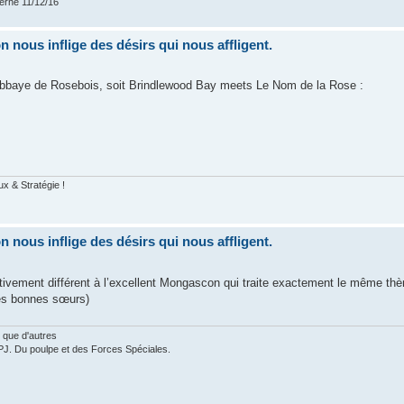
verne 11/12/16
nous inflige des désirs qui nous affligent.
l'Abbaye de Rosebois, soit Brindlewood Bay meets Le Nom de la Rose :
ux & Stratégie !
nous inflige des désirs qui nous affligent.
ativement différent à l’excellent Mongascon qui traite exactement le même th
les bonnes sœurs)
 que d'autres
PJ. Du poulpe et des Forces Spéciales.