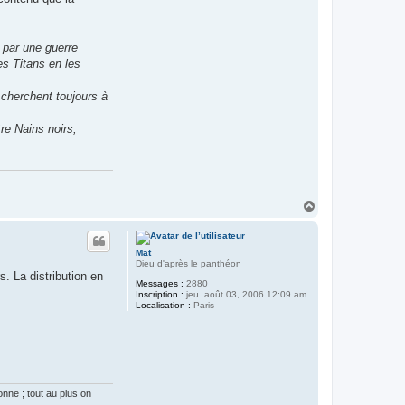
par une guerre
es Titans en les
 cherchent toujours à
re Nains noirs,
H
a
u
t
Mat
Dieu d'après le panthéon
s. La distribution en
Messages :
2880
Inscription :
jeu. août 03, 2006 12:09 am
Localisation :
Paris
onne ; tout au plus on