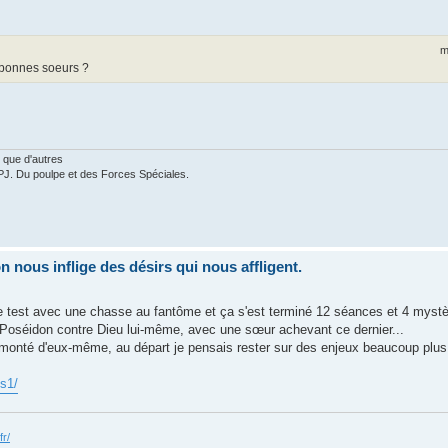
m
bonnes soeurs ?
 que d'autres
PJ. Du poulpe et des Forces Spéciales.
nous inflige des désirs qui nous affligent.
test avec une chasse au fantôme et ça s'est terminé 12 séances et 4 mystèr
 Poséidon contre Dieu lui-même, avec une sœur achevant ce dernier...
monté d'eux-même, au départ je pensais rester sur des enjeux beaucoup plus t
-s1/
fr/