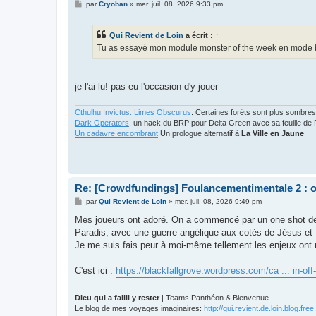
M
par
Cryoban
»
mer. juil. 08, 2026 9:33 pm
e
s
s
Qui Revient de Loin
a écrit :
↑
a
g
Tu as essayé mon module monster of the week en mode 
e
je l'ai lu! pas eu l'occasion d'y jouer
Cthulhu Invictus: Limes Obscurus
. Certaines forêts sont plus sombres
Dark Operators
, un hack du BRP pour Delta Green avec sa feuille de 
Un cadavre encombrant
Un prologue alternatif à
La Ville en Jaune
Re: [Crowdfundings] Foulancementimentale 2 : on 
M
par
Qui Revient de Loin
»
mer. juil. 08, 2026 9:49 pm
e
s
Mes joueurs ont adoré. On a commencé par un one shot de 
s
Paradis, avec une guerre angélique aux cotés de Jésus et
a
g
Je me suis fais peur à moi-même tellement les enjeux ont 
e
C'est ici :
https://blackfallgrove.wordpress.com/ca ... in-off
Dieu qui a failli y rester
| Teams Panthéon & Bienvenue
Le blog de mes voyages imaginaires:
http://qui.revient.de.loin.blog.free.