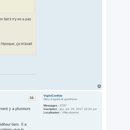
fait il n'y en a pas
 l'époque, ça m'avait
H
a
u
VigiloConfido
t
Dieu d'après le panthéon
Messages :
3787
ment y a plusieurs
Inscription :
jeu. juil. 20, 2017 10:34 am
Localisation :
Villeurbanne
teur tiers. Il a
contenu que la