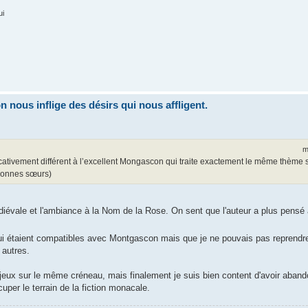
ui
nous inflige des désirs qui nous affligent.
m
icativement différent à l’excellent Mongascon qui traite exactement le même thème 
 bonnes sœurs)
édiévale et l'ambiance à la Nom de la Rose. On sent que l'auteur a plus pensé
 qui étaient compatibles avec Montgascon mais que je ne pouvais pas reprendr
 autres.
jeux sur le même créneau, mais finalement je suis bien content d'avoir aband
er le terrain de la fiction monacale.