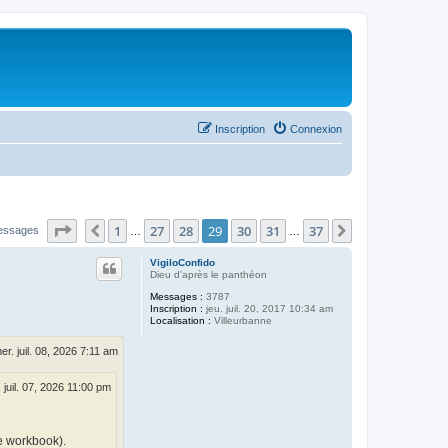
Inscription
Connexion
Page
29
sur
37
1
27
28
29
30
31
37
Précédent
Suivant
essages
…
…
VigiloConfido
Dieu d'après le panthéon
Messages :
3787
Inscription :
jeu. juil. 20, 2017 10:34 am
Localisation :
Villeurbanne
er. juil. 08, 2026 7:11 am
 juil. 07, 2026 11:00 pm
e workbook).