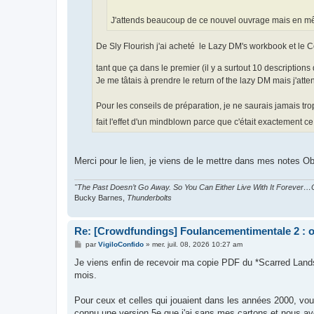
J'attends beaucoup de ce nouvel ouvrage mais en mêm
De Sly Flourish j'ai acheté le Lazy DM's workbook et le 
tant que ça dans le premier (il y a surtout 10 descriptions 
Je me tâtais à prendre le return of the lazy DM mais j'atte
Pour les conseils de préparation, je ne saurais jamais tro
fait l'effet d'un mindblown parce que c'était exactement 
Merci pour le lien, je viens de le mettre dans mes notes Ob
"The Past Doesn’t Go Away. So You Can Either Live With It Forever…O
Bucky Barnes,
Thunderbolts
Re: [Crowdfundings] Foulancementimentale 2 : on 
M
par
VigiloConfido
»
mer. juil. 08, 2026 10:27 am
e
s
Je viens enfin de recevoir ma copie PDF du *Scarred Lands 
s
mois.
a
g
e
Pour ceux et celles qui jouaient dans les années 2000, vou
connu une version 5e que j'ai sans mes cartons et nous a