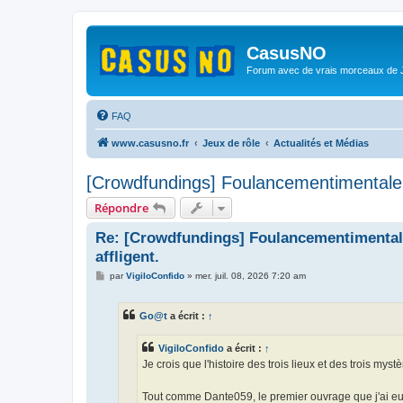
CasusNO
Forum avec de vrais morceaux de
FAQ
www.casusno.fr
Jeux de rôle
Actualités et Médias
[Crowdfundings] Foulancementimentale 2 
Répondre
Re: [Crowdfundings] Foulancementimentale 
affligent.
M
par
VigiloConfido
»
mer. juil. 08, 2026 7:20 am
e
s
s
Go@t
a écrit :
↑
a
g
e
VigiloConfido
a écrit :
↑
Je crois que l'histoire des trois lieux et des trois mys
Tout comme Dante059, le premier ouvrage que j'ai e