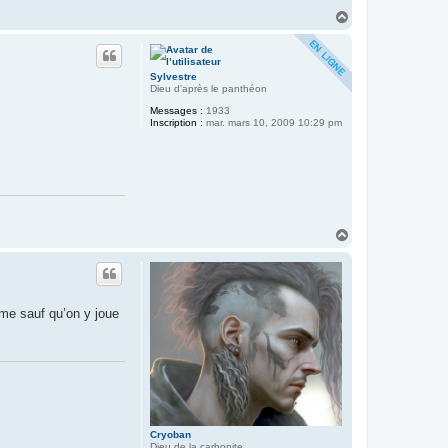
H
a
u
t
Sylvestre
Dieu d'après le panthéon
Messages :
1933
Inscription :
mar. mars 10, 2009 10:29 pm
H
a
u
t
ème sauf qu’on y joue
Cryoban
Dieu de la carbonite