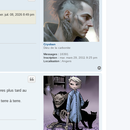
e
r
Q
u
er. juil. 08, 2026 8:49 pm
i
R
e
v
i
e
n
t
d
Cryoban
e
Dieu de la carbonite
L
Messages :
16391
o
Inscription :
mar. mars 29, 2011 9:25 pm
i
Localisation :
Angers
n
H
a
u
t
es plus tard au
erre à terre.