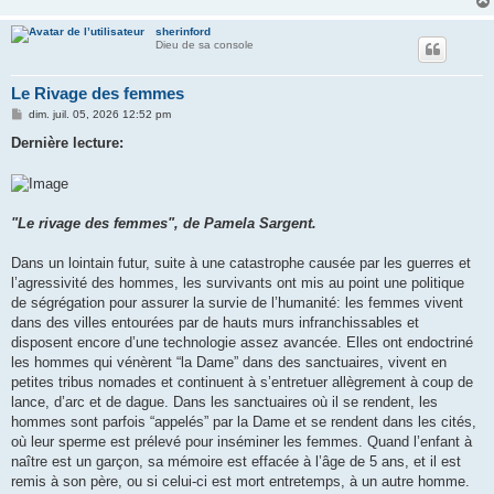
sherinford
Dieu de sa console
Le Rivage des femmes
M
dim. juil. 05, 2026 12:52 pm
e
s
Dernière lecture:
s
a
g
e
"Le rivage des femmes", de Pamela Sargent.
Dans un lointain futur, suite à une catastrophe causée par les guerres et
l’agressivité des hommes, les survivants ont mis au point une politique
de ségrégation pour assurer la survie de l’humanité: les femmes vivent
dans des villes entourées par de hauts murs infranchissables et
disposent encore d’une technologie assez avancée. Elles ont endoctriné
les hommes qui vénèrent “la Dame” dans des sanctuaires, vivent en
petites tribus nomades et continuent à s’entretuer allègrement à coup de
lance, d’arc et de dague. Dans les sanctuaires où il se rendent, les
hommes sont parfois “appelés” par la Dame et se rendent dans les cités,
où leur sperme est prélevé pour inséminer les femmes. Quand l’enfant à
naître est un garçon, sa mémoire est effacée à l’âge de 5 ans, et il est
remis à son père, ou si celui-ci est mort entretemps, à un autre homme.