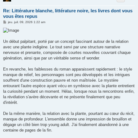
Re: Littérature blanche, littérature noire, les livres dont vous
vous êtes repus
M
jeu. juil. 09, 2026 1:22 am
e
s
s
a
g
Un début palpitant, porté par un concept fascinant autour de la relation
e
avec une plante indigène. Le tout servi par une structure narrative
nerveuse et prenante, composée de courtes nouvelles couvrant chaque
génération, ainsi que par un véritable sense of wonder.
En revanche, les faiblesses du roman apparaissent rapidement : le style
manque de relief, les personnages sont peu développés et les intrigues
souffrent d'une construction pauvre et non maîtrisée. Le mystère
entourant l'autre espèce ayant vécu en symbiose avec la plante entretient
la curiosité pendant un moment. Hélas, lorsque nous la rencontrons enfin,
la révélation s'avère décevante et ne présente finalement que peu
d'intérêt.
De la même manière, la relation avec la plante, pourtant au cœur du récit,
manque de profondeur. L'ensemble donne une impression de brouillon et
dégage un côté bien trop young adult. J'ai finalement abandonné à une
centaine de pages de la fin.