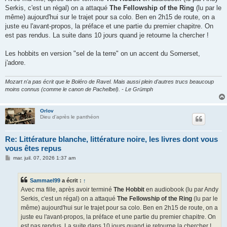
s
Serkis, c'est un régal) on a attaqué
The Fellowship of the Ring
(lu par le
a
g
même) aujourd'hui sur le trajet pour sa colo. Ben en 2h15 de route, on a
e
juste eu l'avant-propos, la préface et une partie du premier chapitre. On
est pas rendus. La suite dans 10 jours quand je retourne la chercher !
Les hobbits en version "sel de la terre" on un accent du Somerset,
j'adore.
Mozart n'a pas écrit que le Boléro de Ravel. Mais aussi plein d'autres trucs beaucoup
moins connus (comme le canon de Pachelbel). - Le Grümph
Orlov
Dieu d'après le panthéon
Re: Littérature blanche, littérature noire, les livres dont vous
vous êtes repus
M
mar. juil. 07, 2026 1:37 am
e
s
s
Sammael99
a écrit :
↑
a
g
Avec ma fille, après avoir terminé
The Hobbit
en audiobook (lu par Andy
e
Serkis, c'est un régal) on a attaqué
The Fellowship of the Ring
(lu par le
même) aujourd'hui sur le trajet pour sa colo. Ben en 2h15 de route, on a
juste eu l'avant-propos, la préface et une partie du premier chapitre. On
est pas rendus. La suite dans 10 jours quand je retourne la chercher !