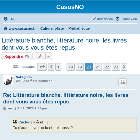
CasusNO
FAQ
Inscription
Connexion
www.casusno.fr
Culture rôliste
Médiathèque
Littérature blanche, littérature noire, les livres
dont vous vous êtes repus
Répondre
Page
20
sur
23
1
18
19
20
21
22
23
Précédent
Suiva
331 messages
…
Sakagnôle
Dieu d'après le panthéon
Re: Littérature blanche, littérature noire, les livres
dont vous vous êtes repus
M
mer. juil. 01, 2026 2:31 pm
e
s
s
Cuchurv
a écrit :
↑
a
g
Tu n'audio livre ou tu ebook aussi ?
e