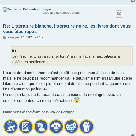
Inigin
Dieu des hakamas perdus
Re: Littérature blanche, littérature noire, les livres dont vous
vous êtes repus
M
sam. juil. 04, 2026 9:01 am
e
s
s
a
g
Je m'incline, tu as raison, j'ai tort, j'irais me flageller aux orties à la
e
rivière en pénitence.
Pour rester dans le thème c’est plutôt une pénitence à l’huile de ricin
mais je ne peux pas recommander ça (le deuxième film en fait une scène
hilarante alors que c’est plutôt une saleté utilisée pendant la guerre à des
fins d’épuration politique).
Du coup à la place tu feras deux ascensions de montagne avec un
crucifix sur le dos, ça reste thématique.
Barde biclassé secrétaire de la Voix de Rokugan