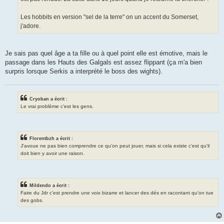
Les hobbits en version "sel de la terre" on un accent du Somerset,
j'adore.
Je sais pas quel âge a ta fille ou à quel point elle est émotive, mais le
passage dans les Hauts des Galgals est assez flippant (ça m'a bien
surpris lorsque Serkis a interprété le boss des wights).
Cryoban a écrit :
Le vrai problème c'est les gens.
Florentbzh a écrit :
J'avoue ne pas bien comprendre ce qu'on peut jouer, mais si cela existe c'est qu'il
doit bien y avoir une raison.
Mildendo a écrit :
Faire du Jdr c'est prendre une voix bizarre et lancer des dés en racontant qu'on tue
des gobs.