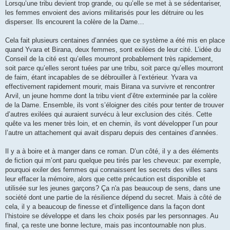
Lorsqu’une tribu devient trop grande, ou qu’elle se met à se sédentariser,
les femmes envoient des avions militarisés pour les détruire ou les
disperser. Ils encourent la colère de la Dame…
Cela fait plusieurs centaines d’années que ce système a été mis en place
quand Yvara et Birana, deux femmes, sont exilées de leur cité. L’idée du
Conseil de la cité est qu’elles mourront probablement très rapidement,
soit parce qu’elles seront tuées par une tribu, soit parce qu’elles mourront
de faim, étant incapables de se débrouiller à l’extérieur. Yvara va
effectivement rapidement mourir, mais Birana va survivre et rencontrer
Arvil, un jeune homme dont la tribu vient d’être exterminée par la colère
de la Dame. Ensemble, ils vont s’éloigner des cités pour tenter de trouver
d’autres exilées qui auraient survécu à leur exclusion des cités. Cette
quête va les mener très loin, et en chemin, ils vont développer l’un pour
l’autre un attachement qui avait disparu depuis des centaines d’années.
Il y a à boire et à manger dans ce roman. D’un côté, il y a des éléments
de fiction qui m’ont paru quelque peu tirés par les cheveux: par exemple,
pourquoi exiler des femmes qui connaissent les secrets des villes sans
leur effacer la mémoire, alors que cette précaution est disponible et
utilisée sur les jeunes garçons? Ça n'a pas beaucoup de sens, dans une
société dont une partie de la résilience dépend du secret. Mais à côté de
cela, il y a beaucoup de finesse et d’intelligence dans la façon dont
l’histoire se développe et dans les choix posés par les personnages. Au
final, ça reste une bonne lecture, mais pas incontournable non plus.