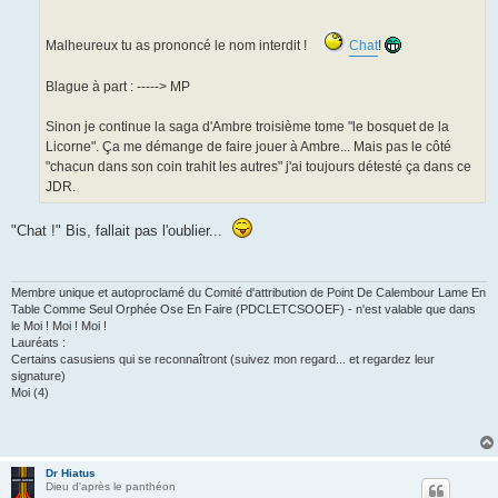
Malheureux tu as prononcé le nom interdit !
Chat
!
Blague à part : -----> MP
Sinon je continue la saga d'Ambre troisième tome "le bosquet de la
Licorne". Ça me démange de faire jouer à Ambre... Mais pas le côté
"chacun dans son coin trahit les autres" j'ai toujours détesté ça dans ce
JDR.
"Chat !" Bis, fallait pas l'oublier...
Membre unique et autoproclamé du Comité d'attribution de Point De Calembour Lame En
Table Comme Seul Orphée Ose En Faire (PDCLETCSOOEF) - n'est valable que dans
le Moi ! Moi ! Moi !
Lauréats :
Certains casusiens qui se reconnaîtront (suivez mon regard... et regardez leur
signature)
Moi (4)
Dr Hiatus
Dieu d'après le panthéon