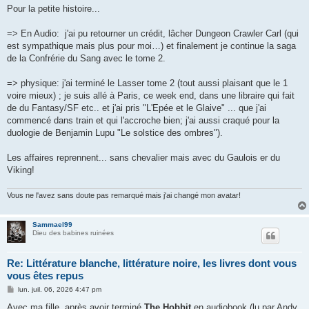
s
Pour la petite histoire...
s
a
g
=> En Audio: j'ai pu retourner un crédit, lâcher Dungeon Crawler Carl (qui
e
est sympathique mais plus pour moi…) et finalement je continue la saga
de la Confrérie du Sang avec le tome 2.
=> physique: j'ai terminé le Lasser tome 2 (tout aussi plaisant que le 1
voire mieux) ; je suis allé à Paris, ce week end, dans une libraire qui fait
de du Fantasy/SF etc.. et j'ai pris "L'Epée et le Glaive" ... que j'ai
commencé dans train et qui l'accroche bien; j'ai aussi craqué pour la
duologie de Benjamin Lupu "Le solstice des ombres").
Les affaires reprennent... sans chevalier mais avec du Gaulois er du
Viking!
Vous ne l'avez sans doute pas remarqué mais j'ai changé mon avatar!
Sammael99
Dieu des babines ruinées
Re: Littérature blanche, littérature noire, les livres dont vous
vous êtes repus
M
lun. juil. 06, 2026 4:47 pm
e
s
Avec ma fille, après avoir terminé
The Hobbit
en audiobook (lu par Andy