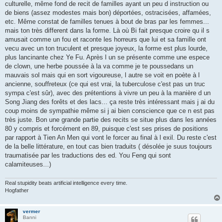
culturelle, même fond de recit de familles ayant un peu d instruction ou
de biens (assez modestes mais bon) déportées, ostracisées, affamées,
etc. Même constat de familles tenues à bout de bras par les femmes...
mais ton très different dans la forme. Là où Bi fait presque croire qu il s
amusait comme un fou et raconte les horreurs que lui et sa famille ont
vecu avec un ton truculent et presque joyeux, la forme est plus lourde,
plus lancinante chez Ye Fu. Après l un se présente comme une espece
de clown, une herbe poussée à la va comme je te poussedans un
mauvais sol mais qui en sort vigoureuse, l autre se voit en poète à l
ancienne, souffreteux (ce qui est vrai, la tuberculose c'est pas un truc
sympa c'est sûr), avec des prétentions à vivre un peu à la manière d un
Song Jiang des forêts et des lacs... ça reste très intéressant mais j ai du
coup moins de sympathie même si j ai bien conscience que ce n est pas
très juste. Bon une grande partie des recits se situe plus dans les années
80 y compris et forcément en 89, puisque c'est ses prises de positions
par rapport à Tien An Men qui vont le forcer au final à l exil. Du reste c'est
de la belle littérature, en tout cas bien traduits ( désolée je suus toujours
traumatisée par les traductions des ed. You Feng qui sont
calamiteuses...)
Real stupidity beats artificial intelligence every time.
Hogfather
vermer
Banni