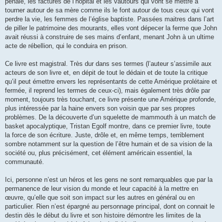
pénale, les factures de l’hôpital et les vautours qui vont se mettre à
tourner autour de sa mère comme ils le font autour de tous ceux qui vont
perdre la vie, les femmes de l’église baptiste. Passées maitres dans l’art
de piller le patrimoine des mourants, elles vont dépecer la ferme que John
avait réussi à construire de ses mains d’enfant, menant John à un ultime
acte de rébellion, qui le conduira en prison.
Ce livre est magistral. Très dur dans ses termes (l’auteur s’assimile aux
acteurs de son livre et, en dépit de tout le dédain et de toute la critique
qu’il peut émettre envers les représentants de cette Amérique prolétaire et
fermée, il reprend les termes de ceux-ci), mais également très drôle par
moment, toujours très touchant, ce livre présente une Amérique profonde,
plus intéressée par la haine envers son voisin que par ses propres
problèmes. De la découverte d’un squelette de mammouth à un match de
basket apocalyptique, Tristan Egolf montre, dans ce premier livre, toute
la force de son écriture. Juste, drôle et, en même temps, terriblement
sombre notamment sur la question de l’être humain et de sa vision de la
société ou, plus précisément, cet élément américain essentiel, la
communauté.
Ici, personne n’est un héros et les gens ne sont remarquables que par la
permanence de leur vision du monde et leur capacité à la mettre en
œuvre, qu’elle que soit son impact sur les autres en général ou en
particulier. Rien n’est épargné au personnage principal, dont on connait le
destin dès le début du livre et son histoire démontre les limites de la