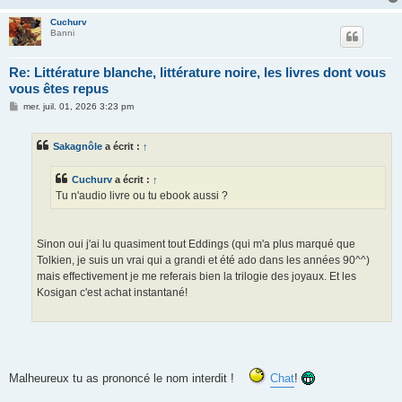
Cuchurv
Banni
Re: Littérature blanche, littérature noire, les livres dont vous
vous êtes repus
M
mer. juil. 01, 2026 3:23 pm
e
s
s
Sakagnôle
a écrit :
↑
a
g
e
Cuchurv
a écrit :
↑
Tu n'audio livre ou tu ebook aussi ?
Sinon oui j'ai lu quasiment tout Eddings (qui m'a plus marqué que
Tolkien, je suis un vrai qui a grandi et été ado dans les années 90^^)
mais effectivement je me referais bien la trilogie des joyaux. Et les
Kosigan c'est achat instantané!
Malheureux tu as prononcé le nom interdit !
Chat
!