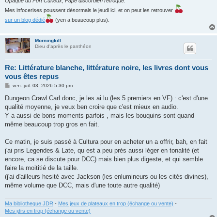
Opaque du Fort Curieux, Pape discordien refroqué.
Mes infocerises poussent désormais le jeudi ici, et on peut les retrouver
sur un blog dédié
(yen a beaucoup plus).
Morningkill
Dieu d'après le panthéon
Re: Littérature blanche, littérature noire, les livres dont vous
vous êtes repus
M
ven. juil. 03, 2026 5:30 pm
e
s
Dungeon Crawl Carl donc, je les ai lu (les 5 premiers en VF) : c'est d'une
s
qualité moyenne, je veux ben croire que c'est mieux en audio.
a
g
Y a aussi de bons moments parfois , mais les bouquins sont quand
e
même beaucoup trop gros en fait.
Ce matin, je suis passé à Cultura pour en acheter un a offrir, bah, en fait
j'ai pris Legendes & Late, qu est a peu près aussi léger en tonalité (et
encore, ca se discute pour DCC) mais bien plus digeste, et qui semble
faire la moititié de la taille.
(j'ai d'ailleurs hesité avec Jackson (les enlumineurs ou les cités divines),
même volume que DCC, mais d'une toute autre qualité)
Ma bibliotheque JDR
-
Mes jeux de plateaux en trop (échange ou vente)
-
Mes jdrs en trop (échange ou vente)