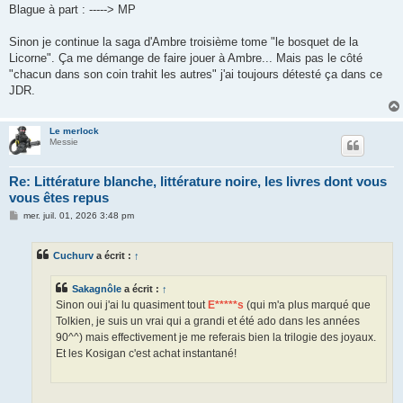
Blague à part : -----> MP
Sinon je continue la saga d'Ambre troisième tome "le bosquet de la
Licorne". Ça me démange de faire jouer à Ambre... Mais pas le côté
"chacun dans son coin trahit les autres" j'ai toujours détesté ça dans ce
JDR.
Le merlock
Messie
Re: Littérature blanche, littérature noire, les livres dont vous
vous êtes repus
M
mer. juil. 01, 2026 3:48 pm
e
s
s
Cuchurv
a écrit :
↑
a
g
e
Sakagnôle
a écrit :
↑
Sinon oui j'ai lu quasiment tout
E*****s
(qui m'a plus marqué que
Tolkien, je suis un vrai qui a grandi et été ado dans les années
90^^) mais effectivement je me referais bien la trilogie des joyaux.
Et les Kosigan c'est achat instantané!