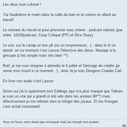
Les deux mon colonel !
J'ai l'audiolivre le matin dans la salle de bain et la voiture en allant au
travail!
Le rentrant du travail et pour promener mes chiens : podcast rolistes (par
ordre: 1d100podcast; Coup Critique (PP) et Dice Story).
Le soir, sur le canap un bon jdr (ou un moyennasse...) ; dans le lit un
ebook: en ce moment c'est Lasser Détective des dieux: Mariage à la
grecque (c'est simple mais très bien ^^).
Bref, je me suis résigner à attendre le 6 juillet et l'arrivage de crédits (je
verrai mon mood à ce moment...) ; donc là je suis Dungeon Crawler Carl.
En livre non audio c'est Lasser.
Sinon oui j'ai lu quasiment tout Eddings (qui m'a plus marqué que Tolkien,
je suis un vrai qui a grandi et été ado dans les années 90^^) mais
effectivement je me referais bien la trilogie des joyaux. Et les Kosigan
c'est achat instantané!
Vous ne l'avez sans doute pas remarqué mais j'ai changé mon avatar!