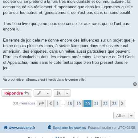
société qui se prétend à la fois très individualiste et communautaire : la
communauté n’a réellement d’importance que dans les jugements qu’elle
porte sur les autres et, généralement, ce n’est pas dans un sens positif.
Très beau livre que je ne peux que conseiller aux rares qui ne l’ont pas
encore lu.
En terme de jdr, cela me donne encore des influences sur un projet que je
traine depuis plusieurs mois, à savoir faire jouer dans cet univers rural
américain, des enquêtes, dans un milieu aussi particuliers que peuvent
l'être les Appalaches dans les romans américains. Une sorte de Old Gods
of Appalachia, mais sans le coté fantastique bien trop présent dans le
jeu.
Va prophétiser ailleurs, c'est interdit dans le centre ville !
Répondre
Page
20
sur
23
1
18
19
20
21
22
23
Précédent
Suiva
331 messages
…
Aller
www.casusno.fr
Supprimer les cookies
Fuseau horaire sur
UTC+02:00