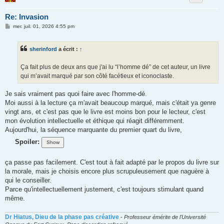
Re: Invasion
M
mer. juil. 01, 2026 4:55 pm
e
s
s
sherinford
a écrit :
↑
a
g
e
Ça fait plus de deux ans que j'ai lu “l’homme dé” de cet auteur, un livre
qui m’avait marqué par son côté facétieux et iconoclaste.
Je sais vraiment pas quoi faire avec l'homme-dé.
Moi aussi à la lecture ça m'avait beaucoup marqué, mais c'était ya genre
vingt ans, et c'est pas que le livre est moins bon pour le lecteur, c'est
mon évolution intellectuelle et éthique qui réagit différemment.
Aujourd'hui, la séquence marquante du premier quart du livre,
Spoiler:
ça passe pas facilement. C'est tout à fait adapté par le propos du livre sur
la morale, mais je choisis encore plus scrupuleusement que naguère à
qui le conseiller.
Parce qu'intellectuellement justement, c'est toujours stimulant quand
même.
Dr Hiatus, Dieu de la phase pas créative
-
Professeur émérite de l'Université