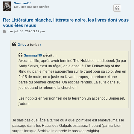
Sammael99
Dieu des babines ruinées
Re: Littérature blanche, littérature noire, les livres dont vous
vous êtes repus
M
mer. juil. 08, 2026 3:19 pm
e
s
s
Orlov
a écrit :
↑
a
g
e
Sammael99
a écrit :
↑
Avec ma fille, après avoir terminé
The Hobbit
en audiobook (lu par
Andy Serkis, c'est un régal) on a attaqué
The Fellowship of the
Ring
(lu par le même) aujourd'hui sur le trajet pour sa colo. Ben en
2h15 de route, on a juste eu l'avant-propos, la préface et une
partie du premier chapitre. On est pas rendus. La suite dans 10
jours quand je retourne la chercher !
Les hobbits en version "sel de la terre" on un accent du Somerset,
j'adore.
Je sais pas quel âge a ta fille ou à quel point elle est émotive, mais le
passage dans les Hauts des Galgals est assez flippant (ça m'a bien
surpris lorsque Serkis a interprété le boss des wights).