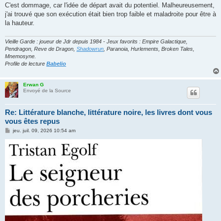
C'est dommage, car l'idée de départ avait du potentiel. Malheureusement,
j'ai trouvé que son exécution était bien trop faible et maladroite pour être à
la hauteur.
Vieille Garde : joueur de Jdr depuis 1984 - Jeux favorits : Empire Galactique,
Pendragon, Reve de Dragon,
Shadowrun
, Paranoia, Hurlements, Broken Tales,
Mnemosyne.
Profile de lecture
Babelio
Erwan G
Envoyé de la Source
Re: Littérature blanche, littérature noire, les livres dont vous
vous êtes repus
M
jeu. juil. 09, 2026 10:54 am
e
s
s
a
g
e