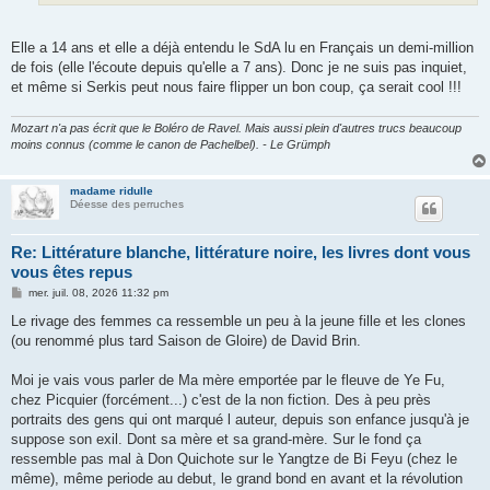
Elle a 14 ans et elle a déjà entendu le SdA lu en Français un demi-million
de fois (elle l'écoute depuis qu'elle a 7 ans). Donc je ne suis pas inquiet,
et même si Serkis peut nous faire flipper un bon coup, ça serait cool !!!
Mozart n'a pas écrit que le Boléro de Ravel. Mais aussi plein d'autres trucs beaucoup
moins connus (comme le canon de Pachelbel). - Le Grümph
madame ridulle
Déesse des perruches
Re: Littérature blanche, littérature noire, les livres dont vous
vous êtes repus
M
mer. juil. 08, 2026 11:32 pm
e
s
Le rivage des femmes ca ressemble un peu à la jeune fille et les clones
s
(ou renommé plus tard Saison de Gloire) de David Brin.
a
g
e
Moi je vais vous parler de Ma mère emportée par le fleuve de Ye Fu,
chez Picquier (forcément...) c'est de la non fiction. Des à peu près
portraits des gens qui ont marqué l auteur, depuis son enfance jusqu'à je
suppose son exil. Dont sa mère et sa grand-mère. Sur le fond ça
ressemble pas mal à Don Quichote sur le Yangtze de Bi Feyu (chez le
même), même periode au debut, le grand bond en avant et la révolution