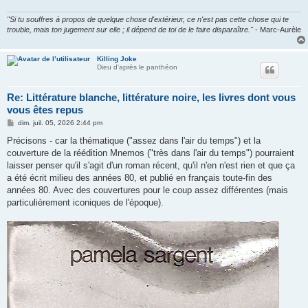
"Si tu souffres à propos de quelque chose d'extérieur, ce n'est pas cette chose qui te
trouble, mais ton jugement sur elle ; il dépend de toi de le faire disparaître."
- Marc-Aurèle
Killing Joke
Dieu d'après le panthéon
Re: Littérature blanche, littérature noire, les livres dont vous
vous êtes repus
M
dim. juil. 05, 2026 2:44 pm
e
s
Précisons - car la thématique ("assez dans l'air du temps") et la
s
couverture de la réédition Mnemos ("très dans l'air du temps") pourraient
a
g
laisser penser qu'il s'agit d'un roman récent, qu'il n'en n'est rien et que ça
e
a été écrit milieu des années 80, et publié en français toute-fin des
années 80. Avec des couvertures pour le coup assez différentes (mais
particulièrement iconiques de l'époque).