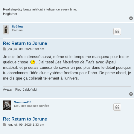
Real stupidity beats artificial intelligence every time.
Hogfather
Ilséfieg
Cardinal
Re: Return to Jorune
M
jeu. juil. 09, 2026 8:59 am
e
s
Je suis très intéressé aussi, même si le temps me manquera pour tester
s
quelque chose
. J'ai testé
Les Mystères de Paris
avec @paul
a
g
muab'dib et je serais curieux de savoir un peu plus dans le détail pourquoi
e
tu abandonnes l'idée d'un système freeform pour l'Isho. De prime abord, je
me dis que ça collerait tellement à l'univers.
Avatar : Piotr Jabłoński
Sammael99
Dieu des babines ruinées
Re: Return to Jorune
M
jeu. juil. 09, 2026 1:33 pm
e
s