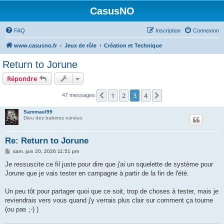
CasusNO
FAQ
Inscription
Connexion
www.casusno.fr
Jeux de rôle
Création et Technique
Return to Jorune
Répondre
1
2
3
4
Précédent
Suivant
47 messages
Sammael99
Dieu des babines ruinées
Re: Return to Jorune
M
sam. juin 20, 2026 11:51 pm
e
s
Je ressuscite ce fil juste pour dire que j'ai un squelette de système pour
s
Jorune que je vais tester en campagne à partir de la fin de l'été.
a
g
e
Un peu tôt pour partager quoi que ce soit, trop de choses à tester, mais je
reviendrais vers vous quand j'y verrais plus clair sur comment ça tourne
(ou pas ;-) )