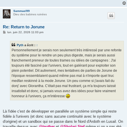
Sammael99
Dieu des babines ruinées
Re: Return to Jorune
M
lun. juin 22, 2026 11:03 pm
e
s
s
Pyth
a écrit :
↑
a
g
Personnellement je serais non seulement très intéressé par une refonte
e
du système pour le rendre un peu plus digeste, mais je serais aussi
franchement preneur de toutes trames ou idées de campagnes : J'ai
toujours été fasciné par l'univers, tout en galérant pour exploiter son
plein potentiel. Dit autrement, mes tentatives de parties de Jorune de
l'époque ressemblaient quand même pas mal à n'importe quel truc
medfan reskinné à la mode Jorune. Un peu comme si j'avais fait du
donj' avec Glorantha. C'était pas mal frustrant, ça m'a toujours laissé
insatisfait et donc, si jamais vous avez des idées pour faire vraiment
honneur à l'univers, ça m'intéresse
Là l'idée c'est de développer en parallèle un système simple qui reste
fidèle à l'univers (et donc sans aucune continuité avec le système
d'origine) et un sandbox qui se passe dans le Nord d'Ardoth en Lusail. On
travaille dessus avec
@tauther
et
@Sholari Stef
même si on a pas été