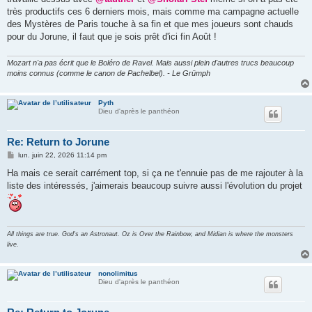
très productifs ces 6 derniers mois, mais comme ma campagne actuelle
des Mystères de Paris touche à sa fin et que mes joueurs sont chauds
pour du Jorune, il faut que je sois prêt d'ici fin Août !
Mozart n'a pas écrit que le Boléro de Ravel. Mais aussi plein d'autres trucs beaucoup
moins connus (comme le canon de Pachelbel). - Le Grümph
Pyth
Dieu d'après le panthéon
Re: Return to Jorune
M
lun. juin 22, 2026 11:14 pm
e
s
Ha mais ce serait carrément top, si ça ne t'ennuie pas de me rajouter à la
s
liste des intéressés, j'aimerais beaucoup suivre aussi l'évolution du projet
a
g
e
All things are true. God's an Astronaut. Oz is Over the Rainbow, and Midian is where the monsters
live.
nonolimitus
Dieu d'après le panthéon