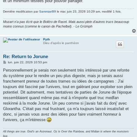
et un minimum testées pour pouvoir partager.
e
Dernière modification par
Sammael99
le mar. juin 23, 2026 10:29 am, modifié 1 fois.
Mozart n'a pas écrit que le Boléro de Ravel. Mais aussi plein d'autres trucs beaucoup
moins connus (comme le canon de Pachelbel). - Le Grümph
Pyth
Dieu d'après le panthéon
Re: Return to Jorune
M
lun. juin 22, 2026 10:53 pm
e
s
Personnellement je serais non seulement très intéressé par une refonte
s
du système pour le rendre un peu plus digeste, mais je serais aussi
a
g
franchement preneur de toutes trames ou idées de campagnes : J'ai
e
toujours été fasciné par l'univers, tout en galérant pour exploiter son plein
potentiel. Dit autrement, mes tentatives de parties de Jorune de l'époque
ressemblaient quand même pas mal à n'importe quel truc medfan
reskinné à la mode Jorune. Un peu comme si j'avais fait du donj' avec
Glorantha. C'était pas mal frustrant, ça m'a toujours laissé insatisfait et
donc, si jamais vous avez des idées pour faire vraiment honneur à
l'univers, ça m'intéresse
All things are true. God's an Astronaut. Oz is Over the Rainbow, and Midian is where the monsters
live.