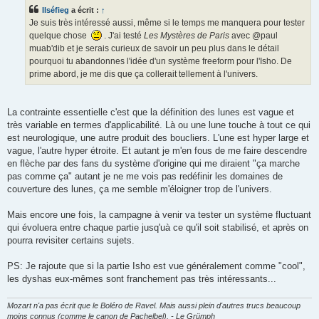
s
Ilséfieg
a écrit :
↑
a
g
Je suis très intéressé aussi, même si le temps me manquera pour tester
e
quelque chose
. J'ai testé
Les Mystères de Paris
avec @paul
muab'dib et je serais curieux de savoir un peu plus dans le détail
pourquoi tu abandonnes l'idée d'un système freeform pour l'Isho. De
prime abord, je me dis que ça collerait tellement à l'univers.
La contrainte essentielle c'est que la définition des lunes est vague et
très variable en termes d'applicabilité. Là ou une lune touche à tout ce qui
est neurologique, une autre produit des boucliers. L'une est hyper large et
vague, l'autre hyper étroite. Et autant je m'en fous de me faire descendre
en flèche par des fans du système d'origine qui me diraient "ça marche
pas comme ça" autant je ne me vois pas redéfinir les domaines de
couverture des lunes, ça me semble m'éloigner trop de l'univers.
Mais encore une fois, la campagne à venir va tester un système fluctuant
qui évoluera entre chaque partie jusq'uà ce qu'il soit stabilisé, et après on
pourra revisiter certains sujets.
PS: Je rajoute que si la partie Isho est vue généralement comme "cool",
les dyshas eux-mêmes sont franchement pas très intéressants...
Mozart n'a pas écrit que le Boléro de Ravel. Mais aussi plein d'autres trucs beaucoup
moins connus (comme le canon de Pachelbel). - Le Grümph