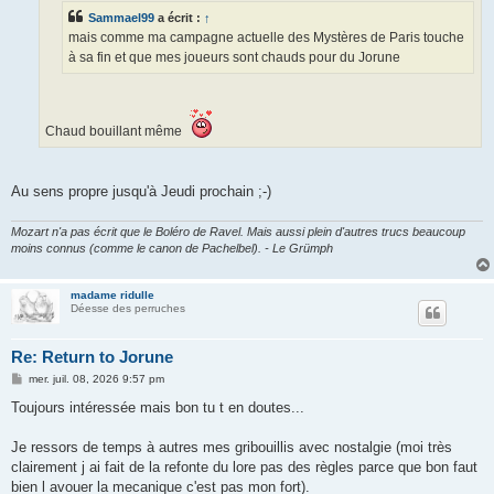
e
Sammael99
a écrit :
↑
mais comme ma campagne actuelle des Mystères de Paris touche
à sa fin et que mes joueurs sont chauds pour du Jorune
Chaud bouillant même
Au sens propre jusqu'à Jeudi prochain ;-)
Mozart n'a pas écrit que le Boléro de Ravel. Mais aussi plein d'autres trucs beaucoup
moins connus (comme le canon de Pachelbel). - Le Grümph
madame ridulle
Déesse des perruches
Re: Return to Jorune
M
mer. juil. 08, 2026 9:57 pm
e
s
Toujours intéressée mais bon tu t en doutes...
s
a
g
Je ressors de temps à autres mes gribouillis avec nostalgie (moi très
e
clairement j ai fait de la refonte du lore pas des règles parce que bon faut
bien l avouer la mecanique c'est pas mon fort).