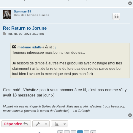
Sammael99
Dieu des babines ruinées
Re: Return to Jorune
M
jeu. juil. 09, 2026 2:19 pm
e
s
s
madame ridulle
a écrit :
↑
a
g
Toujours intéressée mais bon tu t en doutes...
e
Je ressors de temps à autres mes gribouillis avec nostalgie (moi très
clairement j ai fait de la refonte du lore pas des règles parce que bon
faut bien l avouer la mecanique c'est pas mon fort).
C'est noté. N'hésitez pas à vous abonner à ce fil, c'est pas comme s'il y
avait 18 messages par jour ;-)
Mozart n'a pas écrit que le Boléro de Ravel. Mais aussi plein d'autres trucs beaucoup
moins connus (comme le canon de Pachelbel). - Le Grümph
Répondre