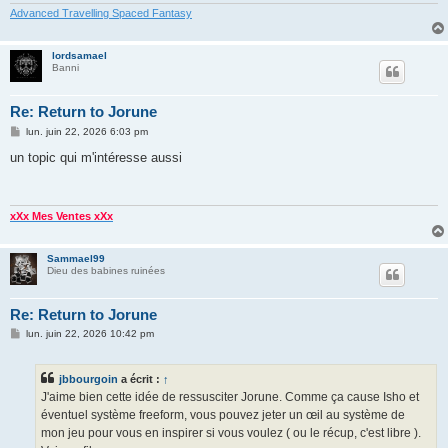
Advanced Travelling Spaced Fantasy
lordsamael
Banni
Re: Return to Jorune
M
lun. juin 22, 2026 6:03 pm
e
s
un topic qui m'intéresse aussi
s
a
g
e
xXx Mes Ventes xXx
Sammael99
Dieu des babines ruinées
Re: Return to Jorune
M
lun. juin 22, 2026 10:42 pm
e
s
s
jbbourgoin
a écrit :
↑
a
g
J'aime bien cette idée de ressusciter Jorune. Comme ça cause Isho et
e
éventuel système freeform, vous pouvez jeter un œil au système de
mon jeu pour vous en inspirer si vous voulez ( ou le récup, c'est libre ).