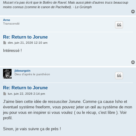
Mozart n'a pas écrit que le Boléro de Ravel. Mais aussi plein d'autres trucs beaucoup
moins connus (comme le canon de Pachelbel). - Le Grümph
Arno
Transcendé
Re: Return to Jorune
M
dim. juin 21, 2026 12:10 am
e
s
Intéressé !
s
a
g
e
jbbourgoin
Dieu d'après le panthéon
Re: Return to Jorune
M
lun. juin 22, 2026 2:14 pm
e
s
J'aime bien cette idée de ressusciter Jorune. Comme ça cause Isho et
s
éventuel système freeform, vous pouvez jeter un œil au système de mon
a
g
jeu pour vous en inspirer si vous voulez ( ou le récup, c'est libre ). Voir
e
profil.
Sinon, je vais suivre ça de près !