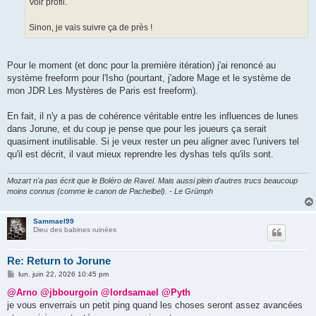
Voir profil.
Sinon, je vais suivre ça de près !
Pour le moment (et donc pour la première itération) j'ai renoncé au
système freeform pour l'Isho (pourtant, j'adore Mage et le système de
mon JDR Les Mystères de Paris est freeform).
En fait, il n'y a pas de cohérence véritable entre les influences de lunes
dans Jorune, et du coup je pense que pour les joueurs ça serait
quasiment inutilisable. Si je veux rester un peu aligner avec l'univers tel
qu'il est décrit, il vaut mieux reprendre les dyshas tels qu'ils sont.
Mozart n'a pas écrit que le Boléro de Ravel. Mais aussi plein d'autres trucs beaucoup
moins connus (comme le canon de Pachelbel). - Le Grümph
Sammael99
Dieu des babines ruinées
Re: Return to Jorune
M
lun. juin 22, 2026 10:45 pm
e
s
@Arno
@jbbourgoin
@lordsamael
@Pyth
s
je vous enverrais un petit ping quand les choses seront assez avancées
a
g