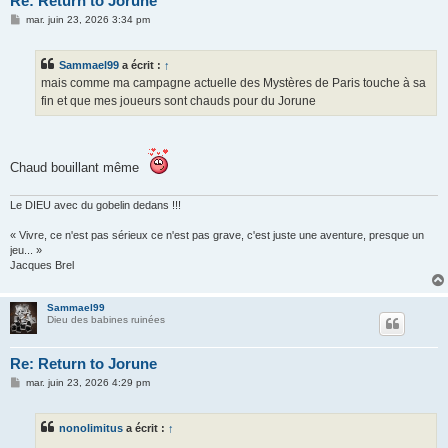
Re: Return to Jorune
M
mar. juin 23, 2026 3:34 pm
e
s
s
Sammael99
a écrit :
↑
a
g
mais comme ma campagne actuelle des Mystères de Paris touche à sa
e
fin et que mes joueurs sont chauds pour du Jorune
Chaud bouillant même
Le DIEU avec du gobelin dedans !!!
« Vivre, ce n'est pas sérieux ce n'est pas grave, c'est juste une aventure, presque un
jeu... »
Jacques Brel
Sammael99
Dieu des babines ruinées
Re: Return to Jorune
M
mar. juin 23, 2026 4:29 pm
e
s
s
nonolimitus
a écrit :
↑
a
g