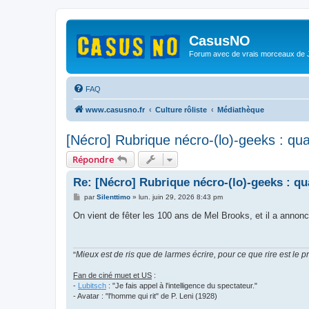
CasusNO
Forum avec de vrais morceaux de
FAQ
www.casusno.fr
Culture rôliste
Médiathèque
[Nécro] Rubrique nécro-(lo)-geeks : qu
Répondre
Re: [Nécro] Rubrique nécro-(lo)-geeks : q
M
par
Silenttimo
»
lun. juin 29, 2026 8:43 pm
e
s
On vient de fêter les 100 ans de Mel Brooks, et il a annonc
s
a
g
e
Mieux est de ris que de larmes écrire, pour ce que rire est le 
"
Fan de ciné muet et US
:
-
Lubitsch
: "Je fais appel à l'intelligence du spectateur."
- Avatar : "l'homme qui rit" de P. Leni (1928)