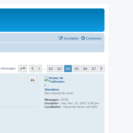
Inscription
Connexion
Page
84
sur
87
1
82
83
84
85
86
87
Précédent
Suivant
 messages
…
Silenttimo
Dieu bavard du muet
Messages :
9740
Inscription :
mar. févr. 13, 2007 3:39 pm
Localisation :
Hauts-de-Seine sud (92)