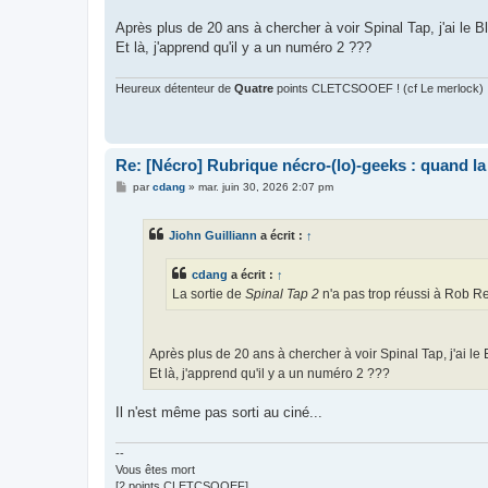
Après plus de 20 ans à chercher à voir Spinal Tap, j'ai le B
Et là, j'apprend qu'il y a un numéro 2 ???
Heureux détenteur de
Quatre
points CLETCSOOEF ! (cf Le merlock)
Re: [Nécro] Rubrique nécro-(lo)-geeks : quand l
M
par
cdang
»
mar. juin 30, 2026 2:07 pm
e
s
s
Jiohn Guilliann
a écrit :
↑
a
g
e
cdang
a écrit :
↑
La sortie de
Spinal Tap 2
n'a pas trop réussi à Rob Rei
Après plus de 20 ans à chercher à voir Spinal Tap, j'ai le
Et là, j'apprend qu'il y a un numéro 2 ???
Il n'est même pas sorti au ciné...
--
Vous êtes mort
[2 points CLETCSOOEF]