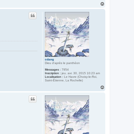
H
a
u
t
cdang
Dieu d'après le panthéon
Messages :
7954
Inscription :
jeu. avr. 30, 2015 10:23 am
Localisation :
Le Havre (Choisy-le-Roi,
Saint-Étienne, La Rochelle)
H
a
u
t