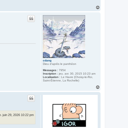
H
a
u
t
cdang
Dieu d'après le panthéon
Messages :
7954
Inscription :
jeu. avr. 30, 2015 10:23 am
Localisation :
Le Havre (Choisy-le-Roi,
Saint-Étienne, La Rochelle)
H
a
u
t
n. juin 29, 2026 10:22 pm