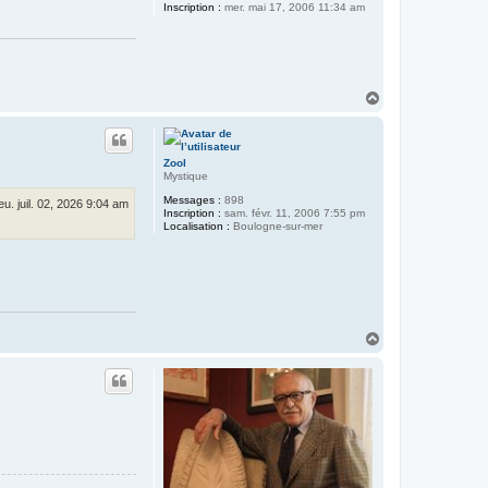
Inscription :
mer. mai 17, 2006 11:34 am
H
a
u
t
Zool
Mystique
Messages :
898
jeu. juil. 02, 2026 9:04 am
Inscription :
sam. févr. 11, 2006 7:55 pm
Localisation :
Boulogne-sur-mer
H
a
u
t