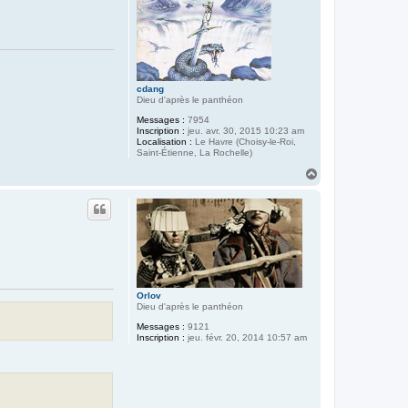
cdang
Dieu d'après le panthéon
Messages :
7954
Inscription :
jeu. avr. 30, 2015 10:23 am
Localisation :
Le Havre (Choisy-le-Roi,
Saint-Étienne, La Rochelle)
H
a
u
t
Orlov
Dieu d'après le panthéon
Messages :
9121
Inscription :
jeu. févr. 20, 2014 10:57 am