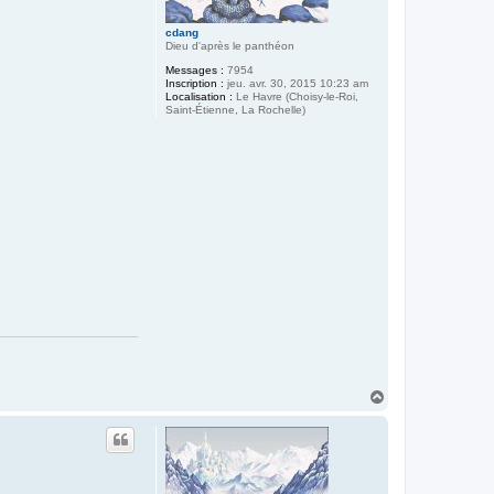
cdang
Dieu d'après le panthéon
Messages :
7954
Inscription :
jeu. avr. 30, 2015 10:23 am
Localisation :
Le Havre (Choisy-le-Roi,
Saint-Étienne, La Rochelle)
H
a
u
t