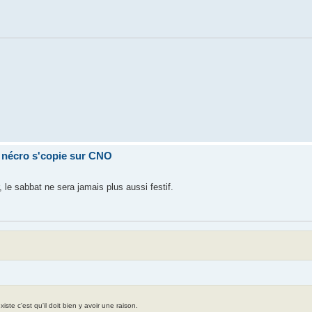
a nécro s'copie sur CNO
 le sabbat ne sera jamais plus aussi festif.
te c'est qu'il doit bien y avoir une raison.