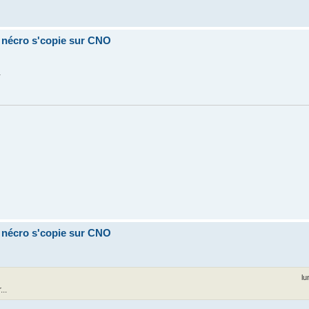
a nécro s'copie sur CNO
.
a nécro s'copie sur CNO
lu
..