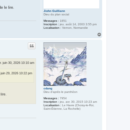
 le lire.
Jiohn Guilliann
Dieu du plan social
Messages :
1851
Inscription :
jeu. août 14, 2003 3:55 pm
Localisation :
Vernon, Normandie
H
a
u
t
. juin 30, 2026 10:10 am
. juin 29, 2026 10:22 pm
cdang
Dieu d'après le panthéon
lire.
Messages :
7954
Inscription :
jeu. avr. 30, 2015 10:23 am
Localisation :
Le Havre (Choisy-le-Roi,
Saint-Étienne, La Rochelle)