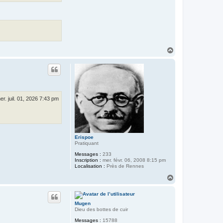
H
a
u
t
er. juil. 01, 2026 7:43 pm
Erispoe
Pratiquant
Messages :
233
Inscription :
mer. févr. 06, 2008 8:15 pm
Localisation :
Près de Rennes
H
a
u
t
Mugen
Dieu des bottes de cuir
Messages :
15788