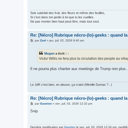
a
g
e
Sois satisfait des fruit, des fleurs et même des feuilles,
Si c'est dans ton jardin à toi que tu les cueilles.
Ne pas monter bien haut peut-être, mais tout seul.
Re: [Nécro] Rubrique nécro-(lo)-geeks : quand l
M
par
Zool
»
jeu. juil. 02, 2026 9:40 am
e
s
s
Mugen
a écrit :
↑
a
g
Victor Willis ne fera plus la circulation des people au villa
e
Il ne pourra plus chanter aux meetings de Trump non plus...
Le JdR c'est bien, en abuser, ça craint (Mireille Dumas ?...)
Re: [Nécro] Rubrique nécro-(lo)-geeks : quand l
M
par
Ganelon
»
ven. juil. 03, 2026 12:32 pm
e
s
Snip
s
a
g
e
Dernière modification par
Ganelon
le ven. juil. 03, 2026 12:34 pm, modifié 