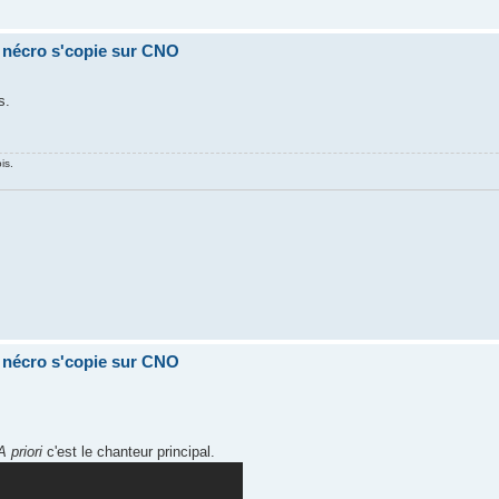
a nécro s'copie sur CNO
s.
is.
a nécro s'copie sur CNO
A priori
c'est le chanteur principal.