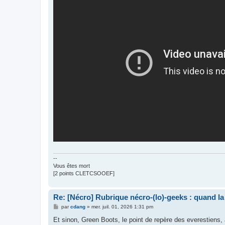
--
Vous êtes mort
[2 points CLETCSOOEF]
Re: [Nécro] Rubrique nécro-(lo)-geeks : quand l
M
par
cdang
»
mer. juil. 01, 2026 1:31 pm
e
s
Et sinon, Green Boots, le point de repère des everestiens, a
s