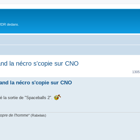
 JDR dedans.
and la nécro s'copie sur CNO
1305
uand la nécro s'copie sur CNO
é la sortie de "Spaceballs 2".
propre de l'homme
" (Rabelais)