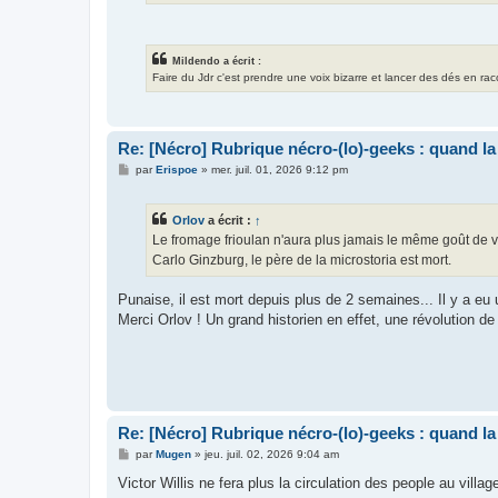
Mildendo a écrit :
Faire du Jdr c'est prendre une voix bizarre et lancer des dés en ra
Re: [Nécro] Rubrique nécro-(lo)-geeks : quand l
M
par
Erispoe
»
mer. juil. 01, 2026 9:12 pm
e
s
s
Orlov
a écrit :
↑
a
g
Le fromage frioulan n'aura plus jamais le même goût de ver
e
Carlo Ginzburg, le père de la microstoria est mort.
Punaise, il est mort depuis plus de 2 semaines... Il y a eu 
Merci Orlov ! Un grand historien en effet, une révolution de 
Re: [Nécro] Rubrique nécro-(lo)-geeks : quand l
M
par
Mugen
»
jeu. juil. 02, 2026 9:04 am
e
s
Victor Willis ne fera plus la circulation des people au villag
s