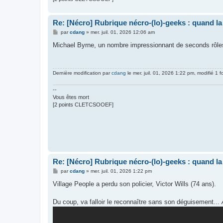
Re: [Nécro] Rubrique nécro-(lo)-geeks : quand l
M
par
cdang
»
mer. juil. 01, 2026 12:06 am
e
s
Michael Byrne, un nombre impressionnant de seconds rôle
s
a
g
e
Dernière modification par
cdang
le mer. juil. 01, 2026 1:22 pm, modifié 1 fo
--
Vous êtes mort
[2 points CLETCSOOEF]
Re: [Nécro] Rubrique nécro-(lo)-geeks : quand l
M
par
cdang
»
mer. juil. 01, 2026 1:22 pm
e
s
Village People a perdu son policier, Victor Wills (74 ans).
s
a
g
Du coup, va falloir le reconnaître sans son déguisement...
e