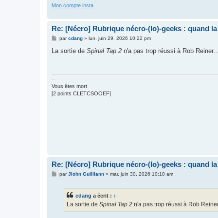
Mon compte insta
Re: [Nécro] Rubrique nécro-(lo)-geeks : quand l
M
par
cdang
»
lun. juin 29, 2026 10:22 pm
e
s
La sortie de
Spinal Tap 2
n'a pas trop réussi à Rob Reiner..
s
a
g
e
--
Vous êtes mort
[2 points CLETCSOOEF]
Re: [Nécro] Rubrique nécro-(lo)-geeks : quand l
M
par
Jiohn Guilliann
»
mar. juin 30, 2026 10:10 am
e
s
s
cdang
a écrit :
↑
a
g
La sortie de
Spinal Tap 2
n'a pas trop réussi à Rob Reiner.
e