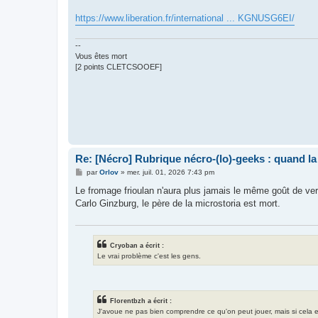
a
g
https://www.liberation.fr/international ... KGNUSG6EI/
e
--
Vous êtes mort
[2 points CLETCSOOEF]
Re: [Nécro] Rubrique nécro-(lo)-geeks : quand l
M
par
Orlov
»
mer. juil. 01, 2026 7:43 pm
e
s
Le fromage frioulan n'aura plus jamais le même goût de ver,
s
Carlo Ginzburg, le père de la microstoria est mort.
a
g
e
Cryoban a écrit :
Le vrai problème c'est les gens.
Florentbzh a écrit :
J'avoue ne pas bien comprendre ce qu'on peut jouer, mais si cela exis