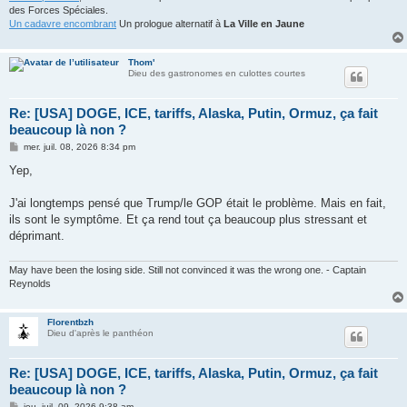
des Forces Spéciales.
Un cadavre encombrant
Un prologue alternatif à
La Ville en Jaune
Thom'
Dieu des gastronomes en culottes courtes
Re: [USA] DOGE, ICE, tariffs, Alaska, Putin, Ormuz, ça fait
beaucoup là non ?
M
mer. juil. 08, 2026 8:34 pm
e
s
Yep,
s
a
g
J'ai longtemps pensé que Trump/le GOP était le problème. Mais en fait,
e
ils sont le symptôme. Et ça rend tout ça beaucoup plus stressant et
déprimant.
May have been the losing side. Still not convinced it was the wrong one. - Captain
Reynolds
Florentbzh
Dieu d'après le panthéon
Re: [USA] DOGE, ICE, tariffs, Alaska, Putin, Ormuz, ça fait
beaucoup là non ?
M
jeu. juil. 09, 2026 9:38 am