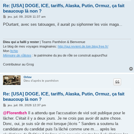
Re: [USA] DOGE, ICE, tariffs, Alaska, Putin, Ormuz, ça fait
beaucoup là non ?
M
jeu. juil. 09, 2026 11:37 am
e
s
POurtant, avec ses tatouages, il aurait pu siphonner les voix maga...
s
a
g
e
Dieu qui a failli y rester
| Teams Panthéon & Bienvenue
Le blog de mes voyages imaginaires:
http://qui.revient.de.loin.blog.free.fr/
Mon
Itchio
Mémoire de rôlistes
: le patrimoine du jeu de rôle se construit aujourd'hui
Contributeur au Grog
Orlov
Dieu d'après le panthéon
Re: [USA] DOGE, ICE, tariffs, Alaska, Putin, Ormuz, ça fait
beaucoup là non ?
M
jeu. juil. 09, 2026 12:37 pm
e
s
@Florentbzh
Il a attendu que l'accusation de viol soit publique pour le
s
lâcher. C'était il y a deux jours. Je ne crois pas avoir dit autre chose.
a
g
Donc, oui, je suis sûr de moi lorsque j'écris " Sanders a soutenu la
e
candidature du candidat puis l'a lâché comme une m.... après les