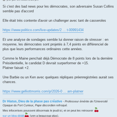
e
s
Si c'est des bad news pour les démocrates, son adversaire Susan Collins
s
semble pas d'accord
a
g
e
Elle était très contente d'avoir un challenger avec tant de casseroles
https://www.politico.com/live-updates/2 ... t-00991434
Et une analyse de sondages semble lui donner raison de stresser : en
moyenne, les démocrates sont projetés à 7,4 points en différenciel de
plus que leurs performances ordinaires cette années.
Comme le Maine penchait déjà Démocrate de 8 points lors de la dernière
Présidentielle, le candidat D devrait surperformer de +15.
Platner faisait +2.
Une Barbie ou un Ken avec quelques répliques préenregistrées aurait ses
chances.
https://www.gelliottmorris.com/p/2026-0 ... am-platner
Dr Hiatus, Dieu de la phase pas créative
-
Professeur émérite de l'Université
Opaque du Fort Curieux, Pape discordien refroqué.
Mes infocerises poussent désormais le jeudi ici, et on peut les retrouver
sur un blog dédié
(yen a beaucoup plus).