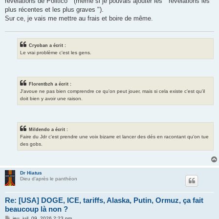
révélations de Politico " (même si je pouvais ajouter les " révélations les
plus récentes et les plus graves ").
Sur ce, je vais me mettre au frais et boire de même.
Cryoban a écrit :
Le vrai problème c'est les gens.
Florentbzh a écrit :
J'avoue ne pas bien comprendre ce qu'on peut jouer, mais si cela existe c'est qu'il
doit bien y avoir une raison.
Mildendo a écrit :
Faire du Jdr c'est prendre une voix bizarre et lancer des dés en racontant qu'on tue
des gobs.
Dr Hiatus
Dieu d'après le panthéon
Re: [USA] DOGE, ICE, tariffs, Alaska, Putin, Ormuz, ça fait
beaucoup là non ?
M
jeu. juil. 09, 2026 2:23 pm