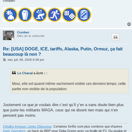
complex"
Cryoban
Dieu de la carbonite
Re: [USA] DOGE, ICE, tariffs, Alaska, Putin, Ormuz, ça fait
beaucoup là non ?
M
mer. juil. 08, 2026 6:39 pm
e
s
s
Le Chacal
a écrit :
↑
a
g
e
Moui, elle est quand même vachement visible ces derniers temps, cette
partie non-visible de la population.
Justement ce que je voulais dire c’est qu’il y’en a sans doute bien plus
que juste les militants MAGA, ceux qui ne disent rien mais qui n’en
pensent pas moins.
Cthulhu Invictus: Limes Obscurus
. Certaines forêts sont plus sombres que d'autres
Dark Operators
, un hack du BRP pour Delta Green avec sa feuille de PJ. Du poulpe et