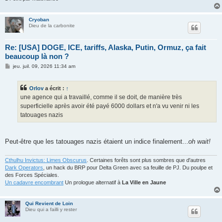
Cryoban
Dieu de la carbonite
Re: [USA] DOGE, ICE, tariffs, Alaska, Putin, Ormuz, ça fait
beaucoup là non ?
M
jeu. juil. 09, 2026 11:34 am
e
s
s
Orlov
a écrit :
↑
a
g
une agence qui a travaillé, comme il se doit, de manière très
e
superficielle après avoir été payé 6000 dollars et n'a vu venir ni les
tatouages nazis
Peut-être que les tatouages nazis étaient un indice finalement...
oh wait!
Cthulhu Invictus: Limes Obscurus
. Certaines forêts sont plus sombres que d'autres
Dark Operators
, un hack du BRP pour Delta Green avec sa feuille de PJ. Du poulpe et
des Forces Spéciales.
Un cadavre encombrant
Un prologue alternatif à
La Ville en Jaune
Qui Revient de Loin
Dieu qui a failli y rester