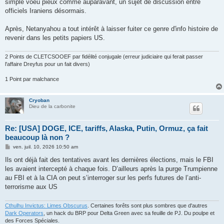
simple voeu pieux comme auparavant, un sujet de discussion entre
a
g
officiels Iraniens désormais.
e
Après, Netanyahou a tout intérêt à laisser fuiter ce genre d'info histoire de
revenir dans les petits papiers US.
2 Points de CLETCSOOEF par fidélité conjugale (erreur judiciaire qui ferait passer
l'affaire Dreyfus pour un fait divers)
1 Point par malchance
Cryoban
Dieu de la carbonite
Re: [USA] DOGE, ICE, tariffs, Alaska, Putin, Ormuz, ça fait
beaucoup là non ?
M
ven. juil. 10, 2026 10:50 am
e
s
Ils ont déjà fait des tentatives avant les dernières élections, mais le FBI
s
les avaient intercepté à chaque fois. D’ailleurs après la purge Trumpienne
a
g
au FBI et à la CIA on peut s’interroger sur les perfs futures de l’anti-
e
terrorisme aux US
Cthulhu Invictus: Limes Obscurus
. Certaines forêts sont plus sombres que d'autres
Dark Operators
, un hack du BRP pour Delta Green avec sa feuille de PJ. Du poulpe et
des Forces Spéciales.