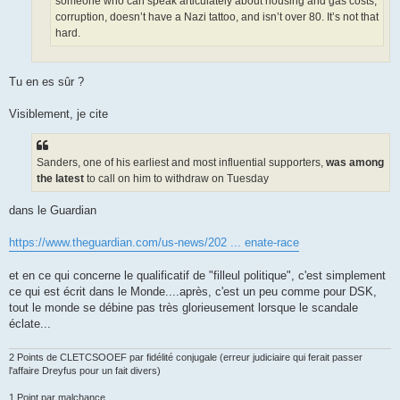
someone who can speak articulately about housing and gas costs,
corruption, doesn’t have a Nazi tattoo, and isn’t over 80. It’s not that
hard.
Tu en es sûr ?
Visiblement, je cite
Sanders, one of his earliest and most influential supporters,
was among
the latest
to call on him to withdraw on Tuesday
dans le Guardian
https://www.theguardian.com/us-news/202 ... enate-race
et en ce qui concerne le qualificatif de "filleul politique", c'est simplement
ce qui est écrit dans le Monde....après, c'est un peu comme pour DSK,
tout le monde se débine pas très glorieusement lorsque le scandale
éclate...
2 Points de CLETCSOOEF par fidélité conjugale (erreur judiciaire qui ferait passer
l'affaire Dreyfus pour un fait divers)
1 Point par malchance