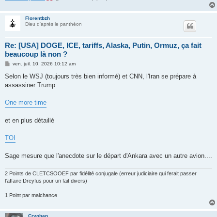
Florentbzh
Dieu d'après le panthéon
Re: [USA] DOGE, ICE, tariffs, Alaska, Putin, Ormuz, ça fait
beaucoup là non ?
M
ven. juil. 10, 2026 10:12 am
e
s
Selon le WSJ (toujours très bien informé) et CNN, l'Iran se prépare à
s
assassiner Trump
a
g
e
One more time
et en plus détaillé
TOI
Sage mesure que l'anecdote sur le départ d'Ankara avec un autre avion....
2 Points de CLETCSOOEF par fidélité conjugale (erreur judiciaire qui ferait passer
l'affaire Dreyfus pour un fait divers)
1 Point par malchance
Cryoban