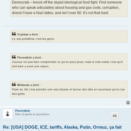
Democrats – knock off the stupid ideological food fight. Find someone
who can speak articulately about housing and gas costs, corruption,
doesn’t have a Nazi tattoo, and isn’t over 80. It’s not that hard.
Cryoban a écrit :
Le vrai problème c'est les gens.
Florentbzh a écrit :
J'avoue ne pas bien comprendre ce qu'on peut jouer, mais si cela existe c'est qu'il
doit bien y avoir une raison.
Mildendo a écrit :
Faire du Jdr c'est prendre une voix bizarre et lancer des dés en racontant qu'on tue
des gobs.
Florentbzh
Dieu d'après le panthéon
Re: [USA] DOGE, ICE, tariffs, Alaska, Putin, Ormuz, ça fait