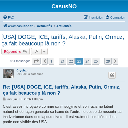
CasusNO
FAQ
Inscription
Connexion
www.casusno.fr
Actualités
Actualités
[USA] DOGE, ICE, tariffs, Alaska, Putin, Ormuz,
ça fait beaucoup là non ?
Répondre
Page
23
sur
29
1
21
22
23
24
25
29
Précédent
Suiv
431 messages
…
…
Cryoban
Dieu de la carbonite
Re: [USA] DOGE, ICE, tariffs, Alaska, Putin, Ormuz,
ça fait beaucoup là non ?
M
mer. juil. 08, 2026 4:03 pm
e
s
C’est assez incroyable comme sa misogynie et son racisme latent
s
naturel et de façon générale sa haine de l’autre ne cesse de ressortir par
a
g
inadvertance dans ses lapsus divers. Il est vraiment l’emblème de la
e
partie non-visible des USA