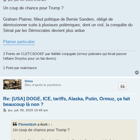
e
s
Un coup de chance pour Trump ?
s
a
g
Graham Platner, filleul politique de Bernie Sanders, obligé de
e
démissionner suite à plusieurs polémiques, dont un viol, la conquête du
Sénat par les Démocrates devient plus ardue
Platner particulier
2 Points de CLETCSOOEF par fidélité conjugale (erreur judiciaire qui ferait passer
l'affaire Dreyfus pour un fait divers)
1 Point par malchance
Orlov
Dieu d'après le panthéon
Re: [USA] DOGE, ICE, tariffs, Alaska, Putin, Ormuz, ça fait
beaucoup là non ?
M
jeu. juil. 09, 2026 10:46 am
e
s
s
Florentbzh
a écrit :
↑
a
g
Un coup de chance pour Trump ?
e