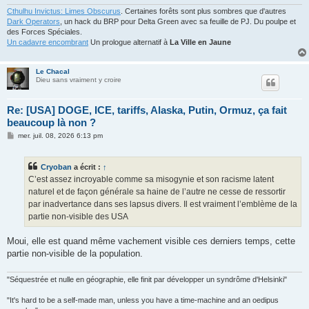
Cthulhu Invictus: Limes Obscurus
. Certaines forêts sont plus sombres que d'autres
Dark Operators
, un hack du BRP pour Delta Green avec sa feuille de PJ. Du poulpe et
des Forces Spéciales.
Un cadavre encombrant
Un prologue alternatif à
La Ville en Jaune
Le Chacal
Dieu sans vraiment y croire
Re: [USA] DOGE, ICE, tariffs, Alaska, Putin, Ormuz, ça fait
beaucoup là non ?
M
mer. juil. 08, 2026 6:13 pm
e
s
s
Cryoban
a écrit :
↑
a
g
C’est assez incroyable comme sa misogynie et son racisme latent
e
naturel et de façon générale sa haine de l’autre ne cesse de ressortir
par inadvertance dans ses lapsus divers. Il est vraiment l’emblème de la
partie non-visible des USA
Moui, elle est quand même vachement visible ces derniers temps, cette
partie non-visible de la population.
"Séquestrée et nulle en géographie, elle finit par développer un syndrôme d'Helsinki"
"It's hard to be a self-made man, unless you have a time-machine and an oedipus