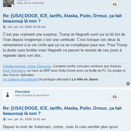
Dieu de la carbonite
Re: [USA] DOGE, ICE, tariffs, Alaska, Putin, Ormuz, ça fait
beaucoup là non ?
M
ven. juil. 10, 2026 10:20 am
e
s
C’est pas vraiment une surprise, Trump et Hegseth sont sur la hit list de
s
l’Iran depuis longtemps c’est une certitude. C’est lorsque ces deux là
a
g
retourneront à la vie civile que ça va se compliquer pour eux. Pour Trump
e
la durée sera limitée mais Hegseth va passer le restant de ses jours à
regarder dans son dos.
Cthulhu Invictus: Limes Obscurus
. Certaines forêts sont plus sombres que d'autres
Dark Operators
, un hack du BRP pour Delta Green avec sa feuille de PJ. Du poulpe et
des Forces Spéciales.
Un cadavre encombrant
Un prologue alternatif à
La Ville en Jaune
Florentbzh
Dieu d'après le panthéon
Re: [USA] DOGE, ICE, tariffs, Alaska, Putin, Ormuz, ça fait
beaucoup là non ?
M
ven. juil. 10, 2026 10:41 am
e
s
Depuis la mort de Soleimani, certes, mais là cela semble plus qu'un
s