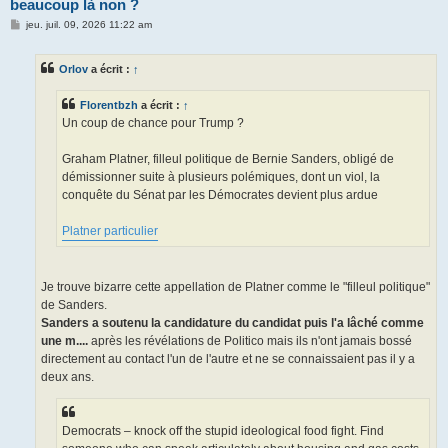
beaucoup là non ?
M
jeu. juil. 09, 2026 11:22 am
e
s
s
Orlov
a écrit :
↑
a
g
e
Florentbzh
a écrit :
↑
Un coup de chance pour Trump ?
Graham Platner, filleul politique de Bernie Sanders, obligé de
démissionner suite à plusieurs polémiques, dont un viol, la
conquête du Sénat par les Démocrates devient plus ardue
Platner particulier
Je trouve bizarre cette appellation de Platner comme le "filleul politique"
de Sanders.
Sanders a soutenu la candidature du candidat puis l'a lâché comme
une m....
après les révélations de Politico mais ils n'ont jamais bossé
directement au contact l'un de l'autre et ne se connaissaient pas il y a
deux ans.
Democrats – knock off the stupid ideological food fight. Find