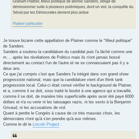
Graham Platner, filleul politique de Bernie Sanders, obligé de
démissionner suite à plusieurs polémiques, dont un viol, la conquête du
Sénat par les Démocrates devient plus ardue
Platner particulier
Je trouve bizarre cette appellation de Platner comme le "filleul politique"
de Sanders.
Sanders a soutenu la candidature du candidat puis l'a lâché comme une
m.... après les révélations de Politico mais ils n'ont jamais bossé
directement au contact l'un de l'autre et ne se connaissaient pas il y a
deux ans.
Ce que j'ai compris c'est que Sanders l'a intégré dans son grand show
progressiste national, mais que la candidature vient d'un think tank
progressiste local. Celui-ci était censé vérifier le background de Platner,
et a, comme il se doit, sous traité le boulot à une agence qui a travaillé,
comme il se doit, de manière très superficielle après avoir été payé 6000
dollars et n'a vu venir ni les tatouages nazis, ni les sexto à la Benjamin
Grivaud, ni les accusations de viol.
Quant à perdre le Congrès à cause de ce très mauvais choix, les
démocrates n'ont qu'à s'en prendre qu'à eux mêmes.
Comme le dit le
Lincoln Project
: