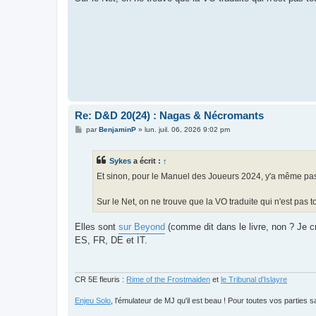
e
Re: D&D 20(24) : Nagas & Nécromants
M
par
BenjaminP
»
lun. juil. 06, 2026 9:02 pm
e
s
s
Sykes
a écrit :
↑
a
g
Et sinon, pour le Manuel des Joueurs 2024, y'a même pas l
e
Sur le Net, on ne trouve que la VO traduite qui n'est pas 
Elles sont
sur Beyond
(comme dit dans le livre, non ? Je c
ES, FR, DE et IT.
CR 5E fleuris :
Rime of the Frostmaiden
et
le Tribunal d'Islayre
Enjeu Solo
, l'émulateur de MJ qu'il est beau ! Pour toutes vos parties s