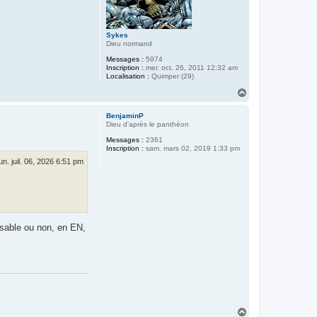
Sykes
Dieu normand
Messages :
5974
Inscription :
mer. oct. 26, 2011 12:32 am
Localisation :
Quimper (29)
H
a
u
BenjaminP
t
Dieu d'après le panthéon
Messages :
2361
Inscription :
sam. mars 02, 2019 1:33 pm
lun. juil. 06, 2026 6:51 pm
ssable ou non, en EN,
H