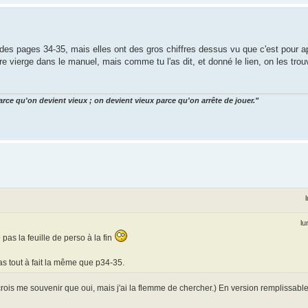
n des pages 34-35, mais elles ont des gros chiffres dessus vu que c'est pour 
re vierge dans le manuel, mais comme tu l'as dit, et donné le lien, on les trou
arce qu'on devient vieux ; on devient vieux parce qu'on arrête de jouer."
lu
as la feuille de perso à la fin
pas tout à fait la même que p34-35.
crois me souvenir que oui, mais j'ai la flemme de chercher.) En version remplissabl