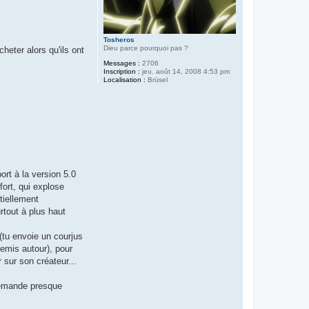
Tosheros
Dieu parce pourquoi pas ?
cheter alors qu'ils ont
Messages :
2706
Inscription :
jeu. août 14, 2008 4:53 pm
Localisation :
Brüsel
rt à la version 5.0
ort, qui explose
tiellement
rtout à plus haut
 (tu envoie un courjus
nemis autour), pour
r sur son créateur...
demande presque