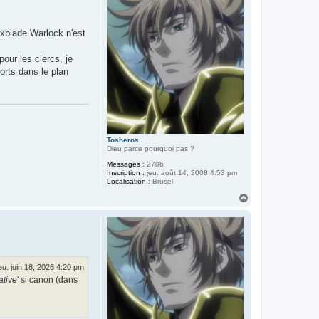
t
exblade Warlock n'est
our les clercs, je
orts dans le plan
Tosheros
Dieu parce pourquoi pas ?
Messages :
2706
Inscription :
jeu. août 14, 2008 4:53 pm
Localisation :
Brüsel
H
a
u
t
eu. juin 18, 2026 4:20 pm
ative
' si canon (dans