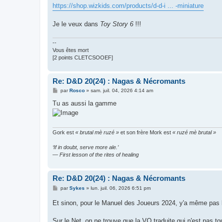
https://shop.wizkids.com/products/d-d-i ... -miniature
Je le veux dans
Toy Story 6
!!!
--
Vous êtes mort
[2 points CLETCSOOEF]
Re: D&D 20(24) : Nagas & Nécromants
M
par
Rosco
»
sam. juil. 04, 2026 4:14 am
e
s
Tu as aussi la gamme
s
a
g
e
Gork est
« brutal mè ruzé »
et son frère Mork est
« ruzé mè brutal »
‘If in doubt, serve more ale.’
— First lesson of the rites of healing
Re: D&D 20(24) : Nagas & Nécromants
M
par
Sykes
»
lun. juil. 06, 2026 6:51 pm
e
s
Et sinon, pour le Manuel des Joueurs 2024, y'a même pas la
s
a
g
Sur le Net, on ne trouve que la VO traduite qui n'est pas t