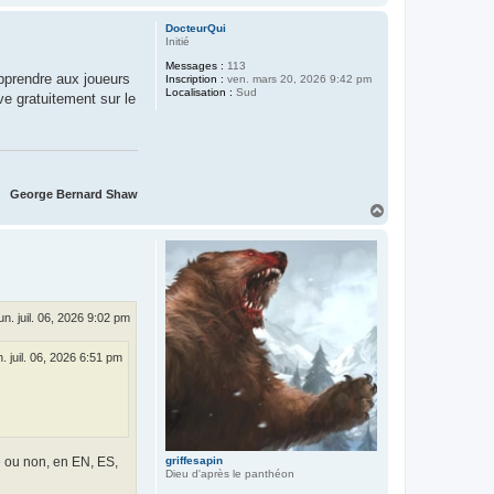
a
u
DocteurQui
t
Initié
Messages :
113
apprendre aux joueurs
Inscription :
ven. mars 20, 2026 9:42 pm
Localisation :
Sud
ve gratuitement sur le
George Bernard Shaw
H
a
u
t
lun. juil. 06, 2026 9:02 pm
n. juil. 06, 2026 6:51 pm
e ou non, en EN, ES,
griffesapin
Dieu d'après le panthéon