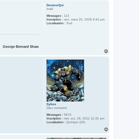
u
DocteurQui
t
Initié
Messages :
113
Inscription :
ven. mars 20, 2026 9:42 pm
Localisation :
Sud
George Bernard Shaw
H
a
u
t
Sykes
Dieu normand
Messages :
5974
Inscription :
mer. oct. 26, 2011 12:32 am
Localisation :
Quimper (29)
H
a
u