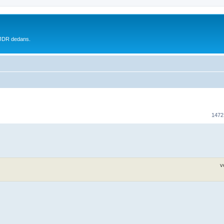
 JDR dedans.
1472
v