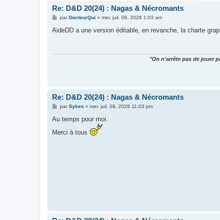
Re: D&D 20(24) : Nagas & Nécromants
M
par
DocteurQui
»
mer. juil. 08, 2026 1:03 am
e
s
AideDD a une version éditable, en revanche, la charte grap
s
a
g
e
"On n'arrête pas de jouer p
Re: D&D 20(24) : Nagas & Nécromants
M
par
Sykes
»
mer. juil. 08, 2026 11:03 pm
e
s
Au temps pour moi.
s
a
Merci à tous
g
e