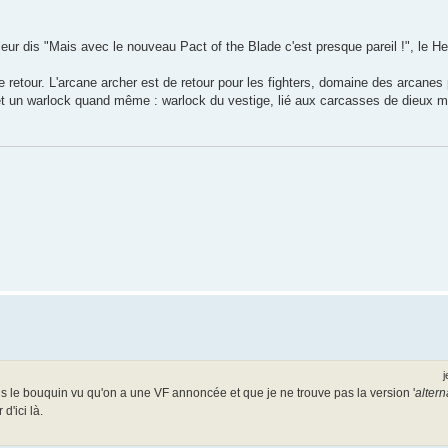
leur dis "Mais avec le nouveau Pact of the Blade c'est presque pareil !", le H
retour. L'arcane archer est de retour pour les fighters, domaine des arcanes p
 et un warlock quand même : warlock du vestige, lié aux carcasses de dieux m
j
pris le bouquin vu qu'on a une VF annoncée et que je ne trouve pas la version '
altern
d'ici là.