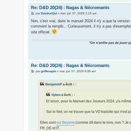
Re: D&D 20(24) : Nagas & Nécromants
M
par
DocteurQui
»
mar. juil. 07, 2026 2:16 am
e
s
Non, c'est vrai, dans le manuel 2024 il n'y a que la versio
s
comment la remplir... Curieusement, il n'y a pas d'exemplai
a
g
site officiel.
e
"On n'arrête pas de jouer p
Re: D&D 20(24) : Nagas & Nécromants
M
par
griffesapin
»
mar. juil. 07, 2026 9:36 am
e
s
s
BenjaminP
a écrit :
↑
a
g
e
Sykes
a écrit :
↑
Et sinon, pour le Manuel des Joueurs 2024, y'a même p
Sur le Net, on ne trouve que la VO traduite qui n'est 
Elles sont
sur Beyond
(comme dit dans le livre, non ? Je 
FR, DE et IT.