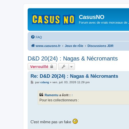
CasusNO
Forum avec de vrais morceaux de
FAQ
www.casusno.fr
Jeux de rôle
Discussions JDR
D&D 20(24) : Nagas & Nécromants
Verrouillé
Re: D&D 20(24) : Nagas & Nécromants
M
par
cdang
»
ven. juil. 03, 2026 11:29 pm
e
s
s
Ramentu
a écrit :
↑
a
g
Pour les collectionneurs :
e
C'est même pas un fake