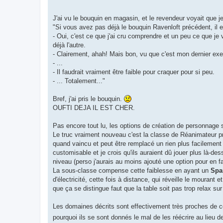
J'ai vu le bouquin en magasin, et le revendeur voyait que je 
"Si vous avez pas déjà le bouquin Ravenloft précédent, il 
- Oui, c'est ce que j'ai cru comprendre et un peu ce que je v
déjà l'autre.
- Clairement, ahah! Mais bon, vu que c'est mon dernier exem
- ...
- Il faudrait vraiment être faible pour craquer pour si peu.
- ... Totalement..."
Bref, j'ai pris le bouquin.
OUFTI DEJA IL EST CHER.
Pas encore tout lu, les options de création de personnage 
Le truc vraiment nouveau c'est la classe de Réanimateur 
quand vaincu et peut être remplacé un rien plus facileme
customisable et je crois qu'ils auraient dû jouer plus là-de
niveau (perso j'aurais au moins ajouté une option pour en fa
La sous-classe compense cette faiblesse en ayant un
Spa
d'électricité, cette fois à distance, qui réveille le moura
que ça se distingue faut que la table soit pas trop relax sur 
Les domaines décrits sont effectivement très proches de 
pourquoi ils se sont donnés le mal de les réécrire au lieu d