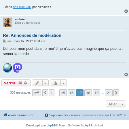
J'écris
des mini-JdR
par dizaines !
mithriel
Dieu du funky soul
Re: Annonces de modération
M
mer. mars 07, 2012 9:33 am
e
s
Dsl pour mon post dans le moi^3, je n'avais pas imaginé que ça pourrait
s
semer la merde.
a
g
e
Verrouillé
Page
17
sur
21
1
15
16
17
18
19
21
Précédent
Suiv
305 messages
…
…
Aller
www.casusno.fr
Supprimer les cookies
Fuseau horaire sur
UTC+02:00
Développé par
phpBB
® Forum Software © phpBB Limited