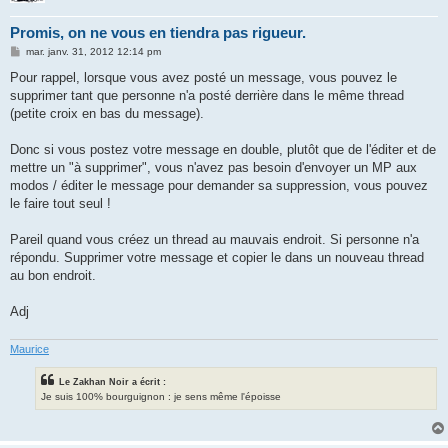
Promis, on ne vous en tiendra pas rigueur.
M
mar. janv. 31, 2012 12:14 pm
e
s
Pour rappel, lorsque vous avez posté un message, vous pouvez le
s
supprimer tant que personne n'a posté derrière dans le même thread
a
g
(petite croix en bas du message).
e
Donc si vous postez votre message en double, plutôt que de l'éditer et de
mettre un "à supprimer", vous n'avez pas besoin d'envoyer un MP aux
modos / éditer le message pour demander sa suppression, vous pouvez
le faire tout seul !
Pareil quand vous créez un thread au mauvais endroit. Si personne n'a
répondu. Supprimer votre message et copier le dans un nouveau thread
au bon endroit.
Adj
Maurice
Le Zakhan Noir a écrit :
Je suis 100% bourguignon : je sens même l'époisse