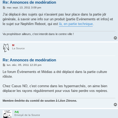
Re: Annonces de modération
M
mar. sept. 13, 2011 3:09 pm
e
s
J'ai déplacé des sujets qui n'avaient pas leur place dans la partie jdr
s
générale, à savoir une info sur un produit (partie Evénements et infos) et
a
g
le sujet sur Nephilim Reboot, qui est
là, en partie technique
.
e
Va prophétiser ailleurs, c'est interdit dans le centre ville !
M
La Source
Re: Annonces de modération
M
lun. déc. 05, 2011 12:20 pm
e
s
Le forum Évènements et Médias a été déplacé dans la partie culture
s
rôliste.
a
g
e
Chez Casus NO, c'est comme dans les hypermarchés, on aime bien
déplacer les rayons régulièrement pour vous faire perdre vos repères.
Membre émérite du comité de soutien à Léon Zitrone.
Adj
Envoyé de la Source