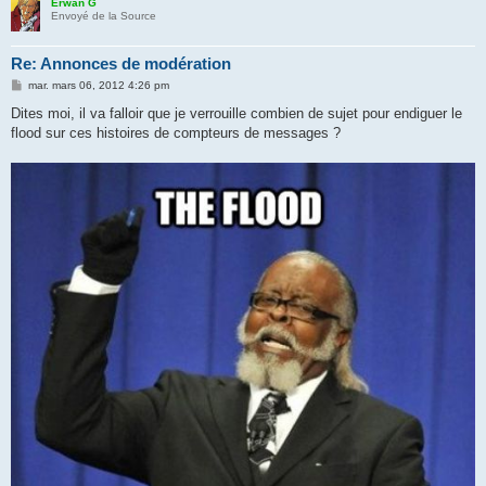
Erwan G
Envoyé de la Source
Re: Annonces de modération
M
mar. mars 06, 2012 4:26 pm
e
s
Dites moi, il va falloir que je verrouille combien de sujet pour endiguer le
s
flood sur ces histoires de compteurs de messages ?
a
g
e