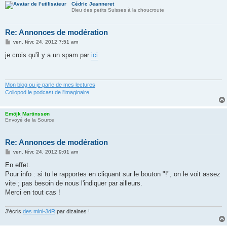
Cédric Jeanneret
Dieu des petits Suisses à la choucroute
Re: Annonces de modération
M
ven. févr. 24, 2012 7:51 am
e
s
je crois qu'il y a un spam par
ici
s
a
g
e
Mon blog ou je parle de mes lectures
Coliopod le podcast de l'imaginaire
Emöjk Martinssøn
Envoyé de la Source
Re: Annonces de modération
M
ven. févr. 24, 2012 9:01 am
e
s
En effet.
s
Pour info : si tu le rapportes en cliquant sur le bouton "!", on le voit assez
a
g
vite ; pas besoin de nous l'indiquer par ailleurs.
e
Merci en tout cas !
J'écris
des mini-JdR
par dizaines !