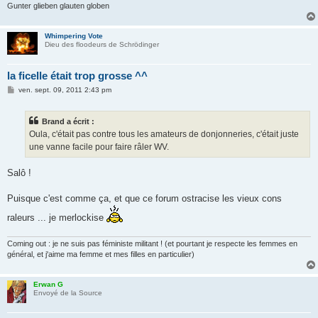
Gunter glieben glauten globen
Whimpering Vote
Dieu des floodeurs de Schrödinger
la ficelle était trop grosse ^^
M
ven. sept. 09, 2011 2:43 pm
e
s
s
Brand a écrit :
a
g
Oula, c'était pas contre tous les amateurs de donjonneries, c'était juste
e
une vanne facile pour faire râler WV.
Salô !
Puisque c'est comme ça, et que ce forum ostracise les vieux cons
raleurs ... je merlockise
Coming out : je ne suis pas féministe militant ! (et pourtant je respecte les femmes en
général, et j'aime ma femme et mes filles en particulier)
Erwan G
Envoyé de la Source