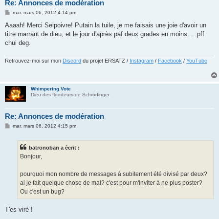
Re: Annonces de modération
M
mar. mars 06, 2012 4:14 pm
e
s
Aaaah! Merci Selpoivre! Putain la tuile, je me faisais une joie d'avoir un
s
titre marrant de dieu, et le jour d'après paf deux grades en moins.... pff
a
g
chui deg.
e
Retrouvez-moi sur mon
Discord
du projet ERSATZ /
Instagram
/
Facebook
/
YouTube
Whimpering Vote
Dieu des floodeurs de Schrödinger
Re: Annonces de modération
M
mar. mars 06, 2012 4:15 pm
e
s
s
batronoban a écrit :
a
g
Bonjour,
e
pourquoi mon nombre de messages à subitement été divisé par deux?
ai je fait quelque chose de mal? c'est pour m'inviter à ne plus poster?
Ou c'est un bug?
T'es viré !