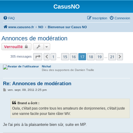
CasusNO
FAQ
Inscription
Connexion
www.casusno.fr
NO
Bienvenue sur Casus NO
Annonces de modération
Verrouillé
Page
17
sur
21
1
15
16
17
18
19
21
Précédent
Suiv
305 messages
…
…
Nichal
Dieu des supporters de Damien Traille
Re: Annonces de modération
M
ven. sept. 09, 2011 2:25 pm
e
s
s
Brand a écrit :
a
g
Oula, c'était pas contre tous les amateurs de donjonneries, c'était juste
e
une vanne facile pour faire râler WV.
Je l'ai pris à la plaisanterie bien sûr, suite en MP.