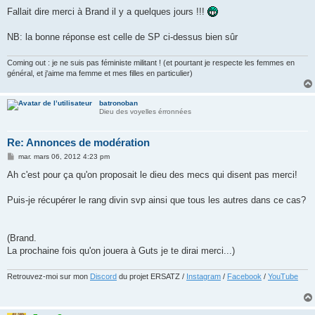
Fallait dire merci à Brand il y a quelques jours !!!
NB: la bonne réponse est celle de SP ci-dessus bien sûr
Coming out : je ne suis pas féministe militant ! (et pourtant je respecte les femmes en
général, et j'aime ma femme et mes filles en particulier)
batronoban
Dieu des voyelles érronnées
Re: Annonces de modération
M
mar. mars 06, 2012 4:23 pm
e
s
Ah c'est pour ça qu'on proposait le dieu des mecs qui disent pas merci!
s
a
g
Puis-je récupérer le rang divin svp ainsi que tous les autres dans ce cas?
e
(Brand.
La prochaine fois qu'on jouera à Guts je te dirai merci...)
Retrouvez-moi sur mon
Discord
du projet ERSATZ /
Instagram
/
Facebook
/
YouTube