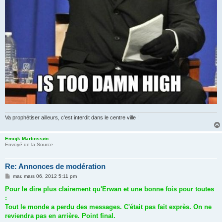
Va prophétiser ailleurs, c'est interdit dans le centre ville !
Emöjk Martinssøn
Envoyé de la Source
Re: Annonces de modération
M
mar. mars 06, 2012 5:11 pm
e
s
Pour le dire plus clairement qu'Erwan et une bonne fois pour toutes
s
:
a
g
Tout le monde a perdu des messages. C'était pas fait exprès. On ne
e
reviendra pas en arrière. Point final.