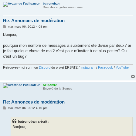
batronoban
Dieu des voyelles érronnées
Re: Annonces de modération
M
mar. mars 06, 2012 4:08 pm
e
s
Bonjour,
s
a
g
pourquoi mon nombre de messages à subitement été divisé par deux? ai
e
je fait quelque chose de mal? c'est pour m'inviter à ne plus poster? Ou
c'est un bug?
Retrouvez-moi sur mon
Discord
du projet ERSATZ /
Instagram
/
Facebook
/
YouTube
Selpoivre
Envoyé de la Source
Re: Annonces de modération
M
mar. mars 06, 2012 4:10 pm
e
s
s
batronoban a écrit :
a
g
Bonjour,
e