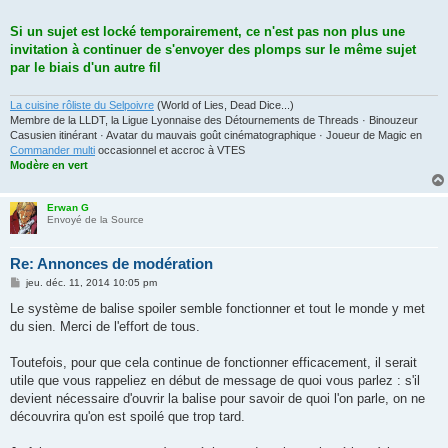
s
a
g
Si un sujet est locké temporairement, ce n'est pas non plus une
e
invitation à continuer de s'envoyer des plomps sur le même sujet
par le biais d'un autre fil
La cuisine rôliste du Selpoivre
(World of Lies, Dead Dice...)
Membre de la LLDT, la Ligue Lyonnaise des Détournements de Threads · Binouzeur
Casusien itinérant · Avatar du mauvais goût cinématographique · Joueur de Magic en
Commander multi
occasionnel et accroc à VTES
Modère en vert
Erwan G
Envoyé de la Source
Re: Annonces de modération
M
jeu. déc. 11, 2014 10:05 pm
e
s
Le système de balise spoiler semble fonctionner et tout le monde y met
s
du sien. Merci de l'effort de tous.
a
g
e
Toutefois, pour que cela continue de fonctionner efficacement, il serait
utile que vous rappeliez en début de message de quoi vous parlez : s'il
devient nécessaire d'ouvrir la balise pour savoir de quoi l'on parle, on ne
découvrira qu'on est spoilé que trop tard.