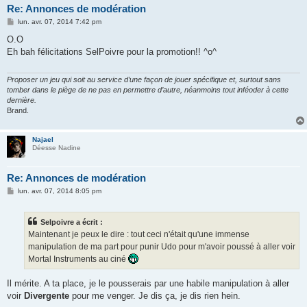
Re: Annonces de modération
M
lun. avr. 07, 2014 7:42 pm
e
s
O.O
s
Eh bah félicitations SelPoivre pour la promotion!! ^o^
a
g
e
Proposer un jeu qui soit au service d’une façon de jouer spécifique et, surtout sans
tomber dans le piège de ne pas en permettre d’autre, néanmoins tout inféoder à cette
dernière.
Brand.
Najael
Déesse Nadine
Re: Annonces de modération
M
lun. avr. 07, 2014 8:05 pm
e
s
s
Selpoivre a écrit :
a
g
Maintenant je peux le dire : tout ceci n'était qu'une immense
e
manipulation de ma part pour punir Udo pour m'avoir poussé à aller voir
Mortal Instruments au ciné
Il mérite. A ta place, je le pousserais par une habile manipulation à aller
voir
Divergente
pour me venger. Je dis ça, je dis rien hein.