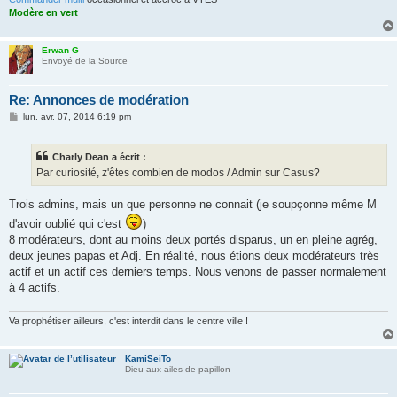
Modère en vert
Erwan G
Envoyé de la Source
Re: Annonces de modération
M
lun. avr. 07, 2014 6:19 pm
e
s
s
Charly Dean a écrit :
a
g
Par curiosité, z'êtes combien de modos / Admin sur Casus?
e
Trois admins, mais un que personne ne connait (je soupçonne même M
d'avoir oublié qui c'est
)
8 modérateurs, dont au moins deux portés disparus, un en pleine agrég,
deux jeunes papas et Adj. En réalité, nous étions deux modérateurs très
actif et un actif ces derniers temps. Nous venons de passer normalement
à 4 actifs.
Va prophétiser ailleurs, c'est interdit dans le centre ville !
KamiSeiTo
Dieu aux ailes de papillon