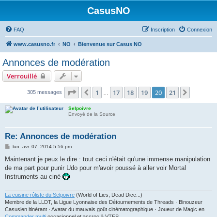
CasusNO
FAQ
Inscription
Connexion
www.casusno.fr
NO
Bienvenue sur Casus NO
Annonces de modération
Verrouillé
Page
20
sur
21
1
17
18
19
20
21
Précédent
Suivant
305 messages
…
Selpoivre
Envoyé de la Source
Re: Annonces de modération
M
lun. avr. 07, 2014 5:56 pm
e
s
Maintenant je peux le dire : tout ceci n'était qu'une immense manipulation
s
de ma part pour punir Udo pour m'avoir poussé à aller voir Mortal
a
g
Instruments au ciné
e
La cuisine rôliste du Selpoivre
(World of Lies, Dead Dice...)
Membre de la LLDT, la Ligue Lyonnaise des Détournements de Threads · Binouzeur
Casusien itinérant · Avatar du mauvais goût cinématographique · Joueur de Magic en
Commander multi
occasionnel et accroc à VTES