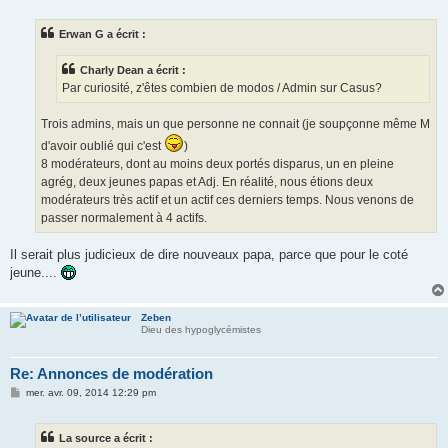
s
s
Erwan G a écrit :
a
g
e
Charly Dean a écrit :
Par curiosité, z'êtes combien de modos / Admin sur Casus?
Trois admins, mais un que personne ne connait (je soupçonne même M
d'avoir oublié qui c'est
)
8 modérateurs, dont au moins deux portés disparus, un en pleine
agrég, deux jeunes papas et Adj. En réalité, nous étions deux
modérateurs très actif et un actif ces derniers temps. Nous venons de
passer normalement à 4 actifs.
Il serait plus judicieux de dire nouveaux papa, parce que pour le coté
jeune....
Zeben
Dieu des hypoglycémistes
Re: Annonces de modération
M
mer. avr. 09, 2014 12:29 pm
e
s
s
La source a écrit :
a