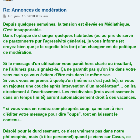
Re: Annonces de modération
M
lun. janv. 15, 2018 9:09 am
e
s
Depuis quelques semaines, la tension est élevée en Médiathèque.
s
C'est insupportable.
a
g
Dans l'optique de changer quelques habitudes (ou au pire de servir
e
de paratonnerre pur l'agressivité générale), je vous informe (et
croyez bien que je le regrette très fort) d'un changement de politique
de modération.
Si le message d'un utilisateur vous paraît hors charte ou insultant,
ne l'allumez pas, signalez-le. Ça ne garantit pas qu'on ira dans votre
sens mais ça vous évitera d'être mis dans le même sac.
Si vous vous en prenez à quelqu'un (même si c'est justifié), si vous
en rajoutez une couche après intervention d'un modérateur*... on ira
directement à l'avertissement. Les récidivistes (trois avertissements
dans un temps limité) auront automatiquement droit à des vacances.
* si vous vous en rendez-compte après coup, ça ne sert à rien
d'éditer votre message pour dire "oups", tout en laissant le
contenu...
Désolé pour le durcissement, ce n'est vraiment pas dans notre
philosophie, mais (à titre personnel) quand je viens sur Casus, ce