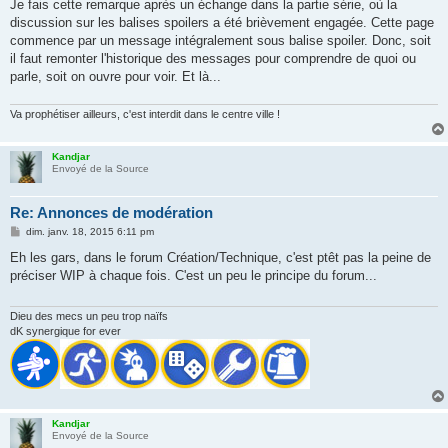
Je fais cette remarque après un échange dans la partie série, où la
discussion sur les balises spoilers a été brièvement engagée. Cette page
commence par un message intégralement sous balise spoiler. Donc, soit
il faut remonter l'historique des messages pour comprendre de quoi ou
parle, soit on ouvre pour voir. Et là...
Va prophétiser ailleurs, c'est interdit dans le centre ville !
Kandjar
Envoyé de la Source
Re: Annonces de modération
M
dim. janv. 18, 2015 6:11 pm
e
s
Eh les gars, dans le forum Création/Technique, c'est ptêt pas la peine de
s
préciser WIP à chaque fois. C'est un peu le principe du forum...
a
g
e
Dieu des mecs un peu trop naïfs
dK synergique for ever
Kandjar
Envoyé de la Source