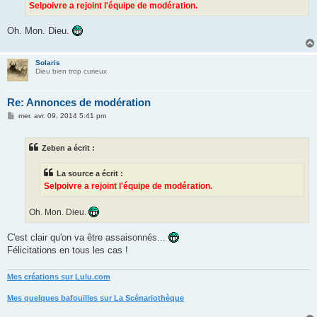
g
Selpoivre a rejoint l'équipe de modération.
e
Oh. Mon. Dieu.
Solaris
Dieu bien trop curieux
Re: Annonces de modération
M
mer. avr. 09, 2014 5:41 pm
e
s
s
Zeben a écrit :
a
g
e
La source a écrit :
Selpoivre a rejoint l'équipe de modération.
Oh. Mon. Dieu.
C'est clair qu'on va être assaisonnés...
Félicitations en tous les cas !
Mes créations sur Lulu.com
Mes quelques bafouilles sur La Scénariothèque