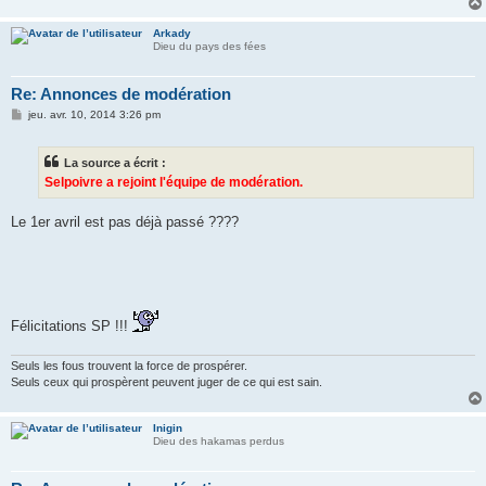
Arkady
Dieu du pays des fées
Re: Annonces de modération
M
jeu. avr. 10, 2014 3:26 pm
e
s
s
La source a écrit :
a
g
Selpoivre a rejoint l'équipe de modération.
e
Le 1er avril est pas déjà passé ????
Félicitations SP !!!
Seuls les fous trouvent la force de prospérer.
Seuls ceux qui prospèrent peuvent juger de ce qui est sain.
Inigin
Dieu des hakamas perdus