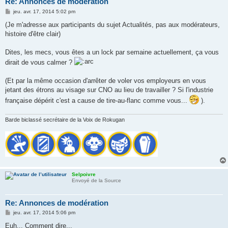
Re: Annonces de modération
M
jeu. avr. 17, 2014 5:02 pm
e
s
(Je m'adresse aux participants du sujet Actualités, pas aux modérateurs,
s
histoire d'être clair)
a
g
e
Dites, les mecs, vous êtes a un lock par semaine actuellement, ça vous
dirait de vous calmer ?
(Et par la même occasion d'arrêter de voler vos employeurs en vous
jetant des étrons au visage sur CNO au lieu de travailler ? Si l'industrie
française dépérit c'est a cause de tire-au-flanc comme vous...
).
Barde biclassé secrétaire de la Voix de Rokugan
Selpoivre
Envoyé de la Source
Re: Annonces de modération
M
jeu. avr. 17, 2014 5:06 pm
e
s
Euh... Comment dire...