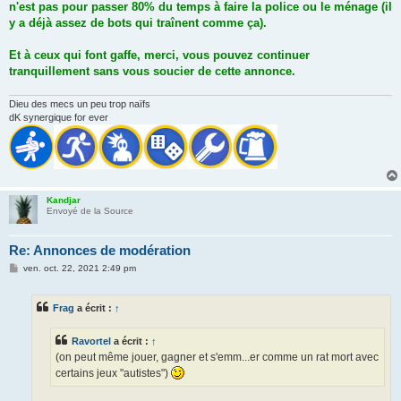
n'est pas pour passer 80% du temps à faire la police ou le ménage (il
y a déjà assez de bots qui traînent comme ça).
Et à ceux qui font gaffe, merci, vous pouvez continuer
tranquillement sans vous soucier de cette annonce.
Dieu des mecs un peu trop naïfs
dK synergique for ever
Kandjar
Envoyé de la Source
Re: Annonces de modération
M
ven. oct. 22, 2021 2:49 pm
e
s
s
Frag
a écrit :
↑
a
g
e
Ravortel
a écrit :
↑
(on peut même jouer, gagner et s'emm...er comme un rat mort avec
certains jeux "autistes")