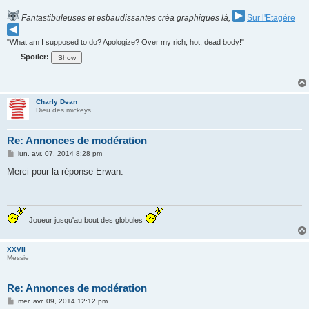
Fantastibuleuses et esbaudissantes créa graphiques là,
Sur l'Etagère
.
"What am I supposed to do? Apologize? Over my rich, hot, dead body!"
Spoiler:
Charly Dean
Dieu des mickeys
Re: Annonces de modération
M
lun. avr. 07, 2014 8:28 pm
e
s
Merci pour la réponse Erwan.
s
a
g
e
Joueur jusqu'au bout des globules
XXVII
Messie
Re: Annonces de modération
M
mer. avr. 09, 2014 12:12 pm
e