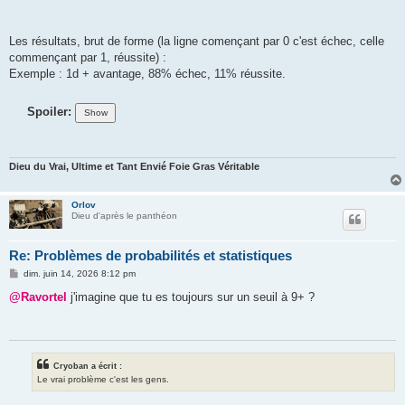
Les résultats, brut de forme (la ligne començant par 0 c'est échec, celle
commençant par 1, réussite) :
Exemple : 1d + avantage, 88% échec, 11% réussite.
Spoiler:
Dieu du Vrai, Ultime et Tant Envié Foie Gras Véritable
Orlov
Dieu d'après le panthéon
Re: Problèmes de probabilités et statistiques
M
dim. juin 14, 2026 8:12 pm
e
s
@Ravortel
j'imagine que tu es toujours sur un seuil à 9+ ?
s
a
g
e
Cryoban a écrit :
Le vrai problème c'est les gens.