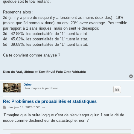
quelque soit le toal restant".
Reprenons alors :
2d (si il y a prise de risque il y a forcément au moins deux dés) : 19%
(moins que 2d normaux donc), ou env. 20% avec avantage. Pas terrible
par rapport à 1 sans risques, mais on sent le désespoir.
3d : 42.88%. les potentialités de "1" tuent la stat.
4d : 45.62%. les potentialités de "1" tuent la stat.
5d : 39.89%. les potentialités de "1" tuent la stat.
Ca te convient comme analyse ?
Dieu du Vrai, Ultime et Tant Envié Foie Gras Véritable
Orlov
Dieu d'après le panthéon
Re: Problèmes de probabilités et statistiques
M
dim. juin 14, 2026 5:57 pm
e
s
J'imagine que la suite logique c'est de n'envisager qu'un 1 sur le dé de
s
risque comme déclencheur de catastrophe, non ?
a
g
e