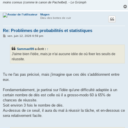
moins connus (comme le canon de Pachelbel). - Le Grümph
Mugen
Dieu des bottes de cuir
Re: Problèmes de probabilités et statistiques
M
ven. juin 12, 2026 6:59 pm
e
s
s
Sammael99
a écrit :
↑
a
g
J'aime bien l'idée, mais je n'ai aucune idée de où fixer les seuils de
e
réussite.
Tu ne l'as pas précisé, mais j'imagine que ces dés s'additionnent entre
eux.
Fondamentalement, je partirai sur l'idée qu'une difficulté adaptée à un
certain nombre de dés est celle où il a grosso-modo 60 à 65% de
chances de réussite.
Soit environ 3 fois le nombre de dés.
Au-dessus de ce seuil, il aura du mal à réussir la tâche, et en-dessous ce
sera relativement facile.