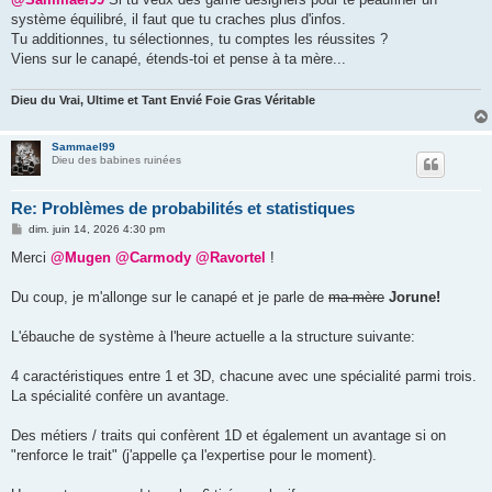
s
système équilibré, il faut que tu craches plus d'infos.
a
g
Tu additionnes, tu sélectionnes, tu comptes les réussites ?
e
Viens sur le canapé, étends-toi et pense à ta mère...
Dieu du Vrai, Ultime et Tant Envié Foie Gras Véritable
Sammael99
Dieu des babines ruinées
Re: Problèmes de probabilités et statistiques
M
dim. juin 14, 2026 4:30 pm
e
s
Merci
@Mugen
@Carmody
@Ravortel
!
s
a
g
Du coup, je m'allonge sur le canapé et je parle de
ma mère
Jorune!
e
L'ébauche de système à l'heure actuelle a la structure suivante:
4 caractéristiques entre 1 et 3D, chacune avec une spécialité parmi trois.
La spécialité confère un avantage.
Des métiers / traits qui confèrent 1D et également un avantage si on
"renforce le trait" (j'appelle ça l'expertise pour le moment).