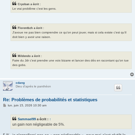
Cryoban a écrit :
Le vrai problème c'est les gens.
Florentbzh a écrit :
J'avoue ne pas bien comprendre ce qu'on peut jouer, mais si cela existe c'est qu'il
doit bien y avoir une raison.
Mildendo a écrit :
Faire du Jdr c'est prendre une voix bizarre et lancer des dés en racontant qu'on tue
des gobs.
cdang
Dieu d'après le panthéon
Re: Problèmes de probabilités et statistiques
M
lun. juin 15, 2026 10:30 am
e
s
s
Sammael99
a écrit :
↑
a
g
un gain non négligeable de 5%.
e