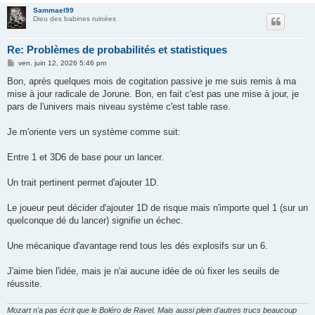
Sammael99
Dieu des babines ruinées
Re: Problèmes de probabilités et statistiques
M
ven. juin 12, 2026 5:46 pm
e
s
Bon, après quelques mois de cogitation passive je me suis remis à ma
s
mise à jour radicale de Jorune. Bon, en fait c'est pas une mise à jour, je
a
g
pars de l'univers mais niveau système c'est table rase.
e
Je m'oriente vers un système comme suit:
Entre 1 et 3D6 de base pour un lancer.
Un trait pertinent permet d'ajouter 1D.
Le joueur peut décider d'ajouter 1D de risque mais n'importe quel 1 (sur un
quelconque dé du lancer) signifie un échec.
Une mécanique d'avantage rend tous les dés explosifs sur un 6.
J'aime bien l'idée, mais je n'ai aucune idée de où fixer les seuils de
réussite.
Mozart n'a pas écrit que le Boléro de Ravel. Mais aussi plein d'autres trucs beaucoup