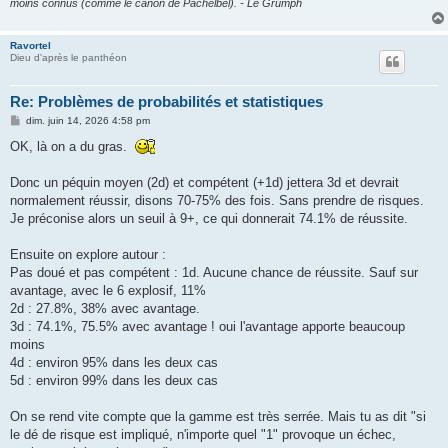
moins connus (comme le canon de Pachelbel). - Le Grümph
Ravortel
Dieu d'après le panthéon
Re: Problèmes de probabilités et statistiques
M
dim. juin 14, 2026 4:58 pm
e
s
OK, là on a du gras.
s
a
g
Donc un péquin moyen (2d) et compétent (+1d) jettera 3d et devrait
e
normalement réussir, disons 70-75% des fois. Sans prendre de risques.
Je préconise alors un seuil à 9+, ce qui donnerait 74.1% de réussite.
Ensuite on explore autour :
Pas doué et pas compétent : 1d. Aucune chance de réussite. Sauf sur
avantage, avec le 6 explosif, 11%
2d : 27.8%, 38% avec avantage.
3d : 74.1%, 75.5% avec avantage ! oui l'avantage apporte beaucoup
moins
4d : environ 95% dans les deux cas
5d : environ 99% dans les deux cas
On se rend vite compte que la gamme est très serrée. Mais tu as dit "si
le dé de risque est impliqué, n'importe quel "1" provoque un échec,