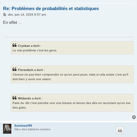
Re: Problèmes de probabilités et statistiques
M
dim. juin 14, 2026 8:57 pm
e
s
En effet ...
s
a
g
e
Cryoban a écrit :
Le vrai problème c'est les gens.
Florentbzh a écrit :
J'avoue ne pas bien comprendre ce qu'on peut jouer, mais si cela existe c'est qu'il
doit bien y avoir une raison.
Mildendo a écrit :
Faire du Jdr c'est prendre une voix bizarre et lancer des dés en racontant qu'on tue
des gobs.
Sammael99
Dieu des babines ruinées