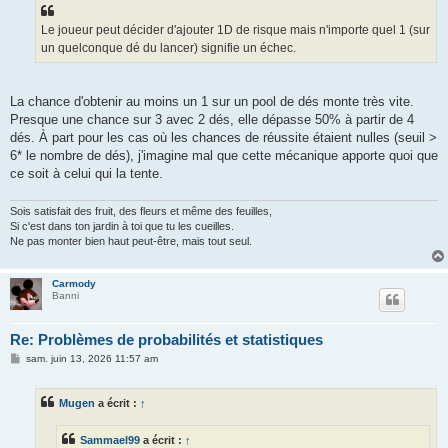
Le joueur peut décider d'ajouter 1D de risque mais n'importe quel 1 (sur
un quelconque dé du lancer) signifie un échec.
La chance d'obtenir au moins un 1 sur un pool de dés monte très vite.
Presque une chance sur 3 avec 2 dés, elle dépasse 50% à partir de 4
dés. À part pour les cas où les chances de réussite étaient nulles (seuil >
6* le nombre de dés), j'imagine mal que cette mécanique apporte quoi que
ce soit à celui qui la tente.
Sois satisfait des fruit, des fleurs et même des feuilles,
Si c'est dans ton jardin à toi que tu les cueilles.
Ne pas monter bien haut peut-être, mais tout seul.
Carmody
Banni
Re: Problèmes de probabilités et statistiques
M
sam. juin 13, 2026 11:57 am
e
s
s
Mugen
a écrit :
↑
a
g
e
Sammael99
a écrit :
↑