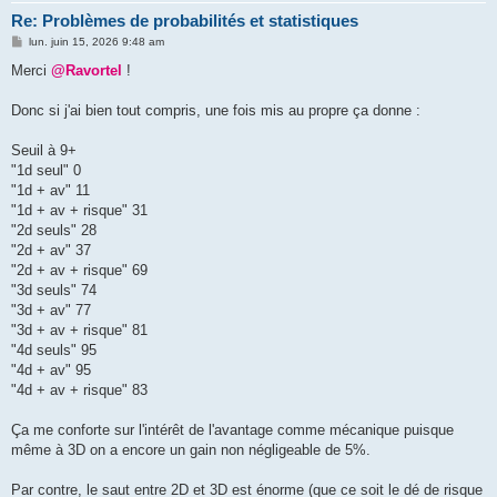
Re: Problèmes de probabilités et statistiques
M
lun. juin 15, 2026 9:48 am
e
s
Merci
@Ravortel
!
s
a
g
Donc si j'ai bien tout compris, une fois mis au propre ça donne :
e
Seuil à 9+
"1d seul" 0
"1d + av" 11
"1d + av + risque" 31
"2d seuls" 28
"2d + av" 37
"2d + av + risque" 69
"3d seuls" 74
"3d + av" 77
"3d + av + risque" 81
"4d seuls" 95
"4d + av" 95
"4d + av + risque" 83
Ça me conforte sur l'intérêt de l'avantage comme mécanique puisque
même à 3D on a encore un gain non négligeable de 5%.
Par contre, le saut entre 2D et 3D est énorme (que ce soit le dé de risque