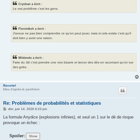
Cryoban a écrit :
Le vrai problème c'est les gens.
Florentbzh a écrit :
J'avoue ne pas bien comprendre ce qu'on peut jouer, mais si cela existe c'est qu'il
doit bien y avoir une raison.
Mildendo a écrit :
Faire du Jdr c'est prendre une voix bizarre et lancer des dés en racontant qu'on tue
des gobs.
Ravortel
Dieu d'après le panthéon
Re: Problèmes de probabilités et statistiques
M
dim. juin 14, 2026 6:23 pm
e
s
La formule Anydice (explosions infinies), et seul un 1 sur le dé de risque
s
provoque un échec :
a
g
e
Spoiler: