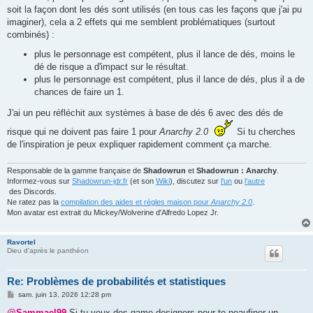
soit la façon dont les dés sont utilisés (en tous cas les façons que j'ai pu
imaginer), cela a 2 effets qui me semblent problématiques (surtout
combinés) :
plus le personnage est compétent, plus il lance de dés, moins le
dé de risque a d'impact sur le résultat.
plus le personnage est compétent, plus il lance de dés, plus il a de
chances de faire un 1.
J'ai un peu réfléchit aux systèmes à base de dés 6 avec des dés de
risque qui ne doivent pas faire 1 pour
Anarchy 2.0
Si tu cherches
de l'inspiration je peux expliquer rapidement comment ça marche.
Responsable de la gamme française de
Shadowrun
et
Shadowrun : Anarchy
.
Informez-vous sur
Shadowrun-jdr.fr
(et son
Wiki
), discutez sur
l'un
ou
l'autre
des Discords.
Ne ratez pas la
compilation des aides et règles maison pour
Anarchy 2.0
.
Mon avatar est extrait du Mickey/Wolverine d'Alfredo Lopez Jr.
Ravortel
Dieu d'après le panthéon
Re: Problèmes de probabilités et statistiques
M
sam. juin 13, 2026 12:28 pm
e
s
@Sammael99
Si tu veux des game designers pour te peaufiner un