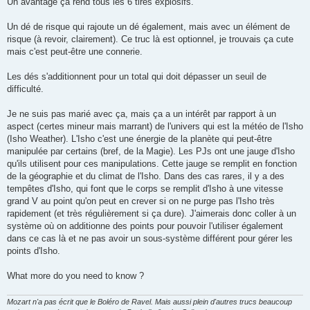
Un avantage ça rend tous les 6 tirés explosifs.
Un dé de risque qui rajoute un dé également, mais avec un élément de
risque (à revoir, clairement). Ce truc là est optionnel, je trouvais ça cute
mais c'est peut-être une connerie.
Les dés s'additionnent pour un total qui doit dépasser un seuil de
difficulté.
Je ne suis pas marié avec ça, mais ça a un intérêt par rapport à un
aspect (certes mineur mais marrant) de l'univers qui est la météo de l'Isho
(Isho Weather). L'Isho c'est une énergie de la planète qui peut-être
manipulée par certains (bref, de la Magie). Les PJs ont une jauge d'Isho
qu'ils utilisent pour ces manipulations. Cette jauge se remplit en fonction
de la géographie et du climat de l'Isho. Dans des cas rares, il y a des
tempêtes d'Isho, qui font que le corps se remplit d'Isho à une vitesse
grand V au point qu'on peut en crever si on ne purge pas l'Isho très
rapidement (et très régulièrement si ça dure). J'aimerais donc coller à un
système où on additionne des points pour pouvoir l'utiliser également
dans ce cas là et ne pas avoir un sous-système différent pour gérer les
points d'Isho.
What more do you need to know ?
Mozart n'a pas écrit que le Boléro de Ravel. Mais aussi plein d'autres trucs beaucoup