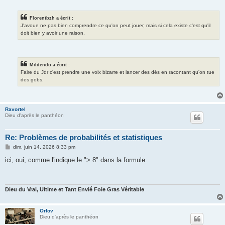
Florentbzh a écrit :
J'avoue ne pas bien comprendre ce qu'on peut jouer, mais si cela existe c'est qu'il
doit bien y avoir une raison.
Mildendo a écrit :
Faire du Jdr c'est prendre une voix bizarre et lancer des dés en racontant qu'on tue
des gobs.
Ravortel
Dieu d'après le panthéon
Re: Problèmes de probabilités et statistiques
M
dim. juin 14, 2026 8:33 pm
e
s
ici, oui, comme l'indique le "> 8" dans la formule.
s
a
g
e
Dieu du Vrai, Ultime et Tant Envié Foie Gras Véritable
Orlov
Dieu d'après le panthéon