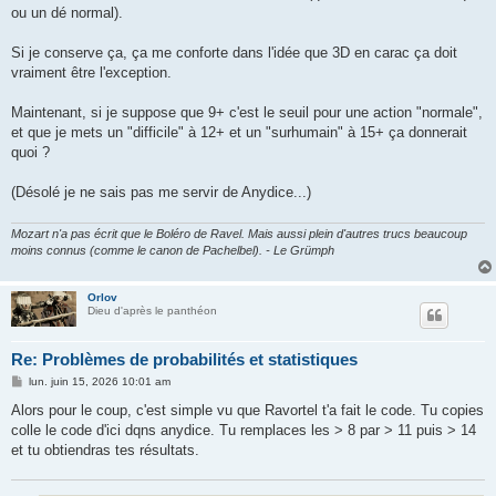
ou un dé normal).
Si je conserve ça, ça me conforte dans l'idée que 3D en carac ça doit
vraiment être l'exception.
Maintenant, si je suppose que 9+ c'est le seuil pour une action "normale",
et que je mets un "difficile" à 12+ et un "surhumain" à 15+ ça donnerait
quoi ?
(Désolé je ne sais pas me servir de Anydice...)
Mozart n'a pas écrit que le Boléro de Ravel. Mais aussi plein d'autres trucs beaucoup
moins connus (comme le canon de Pachelbel). - Le Grümph
Orlov
Dieu d'après le panthéon
Re: Problèmes de probabilités et statistiques
M
lun. juin 15, 2026 10:01 am
e
s
Alors pour le coup, c'est simple vu que Ravortel t'a fait le code. Tu copies
s
colle le code d'ici dqns anydice. Tu remplaces les > 8 par > 11 puis > 14
a
g
et tu obtiendras tes résultats.
e