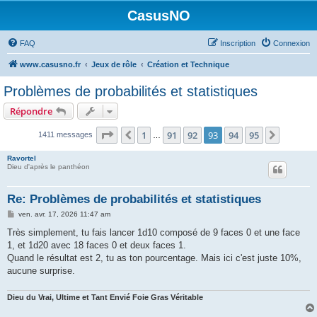
CasusNO
FAQ
Inscription
Connexion
www.casusno.fr
Jeux de rôle
Création et Technique
Problèmes de probabilités et statistiques
Répondre
Page
93
sur
95
1
91
92
93
94
95
Précédent
Suivant
1411 messages
…
Ravortel
Dieu d'après le panthéon
Re: Problèmes de probabilités et statistiques
M
ven. avr. 17, 2026 11:47 am
e
s
Très simplement, tu fais lancer 1d10 composé de 9 faces 0 et une face
s
1, et 1d20 avec 18 faces 0 et deux faces 1.
a
g
Quand le résultat est 2, tu as ton pourcentage. Mais ici c'est juste 10%,
e
aucune surprise.
Dieu du Vrai, Ultime et Tant Envié Foie Gras Véritable