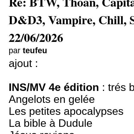
Re: BTW, Thoan, Capit
D&D3, Vampire, Chill, 
22/06/2026
par
teufeu
ajout :
INS/MV 4e édition
: trés 
Angelots en gelée
Les petites apocalypses
La bible à Dudule