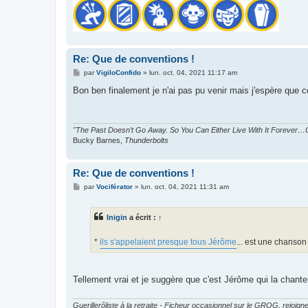
Re: Que de conventions !
M
par
VigiloConfido
»
lun. oct. 04, 2021 11:17 am
e
s
Bon ben finalement je n'ai pas pu venir mais j'espère que c
s
a
g
e
"The Past Doesn’t Go Away. So You Can Either Live With It Forever…O
Bucky Barnes,
Thunderbolts
Re: Que de conventions !
M
par
Vociférator
»
lun. oct. 04, 2021 11:31 am
e
s
s
Inigin
a écrit :
↑
a
g
e
*
ils s'appelaient presque tous Jérôme
... est une chanson 
Tellement vrai et je suggère que c'est Jérôme qui la chante
Guerillerôliste à la retraite - Ficheur occasionnel sur le GROG, rejoigne