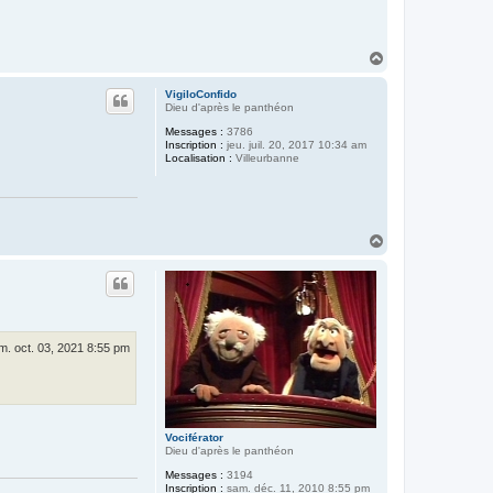
H
a
u
VigiloConfido
t
Dieu d'après le panthéon
Messages :
3786
Inscription :
jeu. juil. 20, 2017 10:34 am
Localisation :
Villeurbanne
H
a
u
t
m. oct. 03, 2021 8:55 pm
Vociférator
Dieu d'après le panthéon
Messages :
3194
Inscription :
sam. déc. 11, 2010 8:55 pm