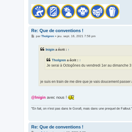
Re: Que de conventions !
M
par
Tholgren
»
jeu. sept. 16, 2021 7:58 pm
e
s
s
Inigin
a écrit :
↑
a
g
e
Tholgren
a écrit :
↑
Je serai à Octogônes du vendredi 1er au dimanche 3
je suis en train de me dire que je vais doucement passer à c
@Inigin
avec nous !
"En fait, on n’est pas dans le Gorafi, mais dans une prequel de Fallou
Re: Que de conventions !