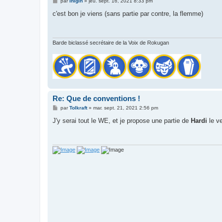
M
par
Inigin
»
jeu. sept. 16, 2021 8:33 pm
e
s
c'est bon je viens (sans partie par contre, la flemme)
s
a
g
e
Barde biclassé secrétaire de la Voix de Rokugan
Re: Que de conventions !
M
par
Tolkraft
»
mar. sept. 21, 2021 2:56 pm
e
s
J'y serai tout le WE, et je propose une partie de
Hardi
le v
s
a
g
e