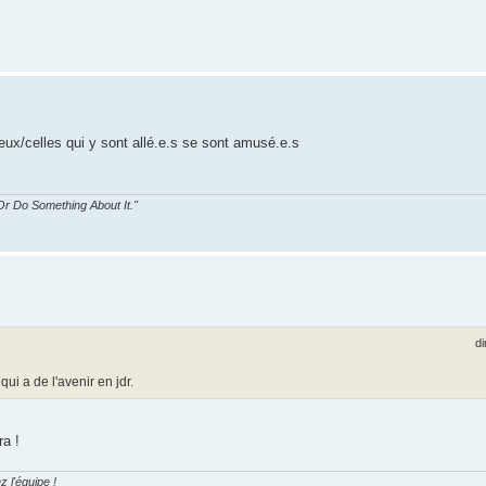
eux/celles qui y sont allé.e.s se sont amusé.e.s
r Do Something About It."
di
qui a de l'avenir en jdr.
ra !
z l'équipe !