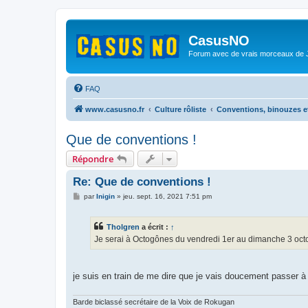
CasusNO
Forum avec de vrais morceaux de
FAQ
www.casusno.fr
Culture rôliste
Conventions, binouzes e
Que de conventions !
Répondre
Re: Que de conventions !
M
par
Inigin
»
jeu. sept. 16, 2021 7:51 pm
e
s
s
Tholgren
a écrit :
↑
a
g
Je serai à Octogônes du vendredi 1er au dimanche 3 oct
e
je suis en train de me dire que je vais doucement passer à cô
Barde biclassé secrétaire de la Voix de Rokugan