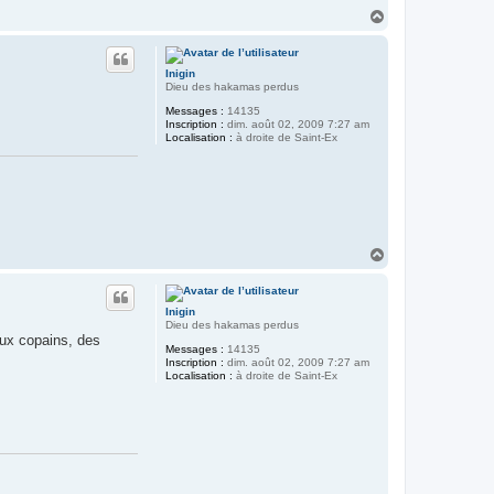
H
a
u
t
Inigin
Dieu des hakamas perdus
Messages :
14135
Inscription :
dim. août 02, 2009 7:27 am
Localisation :
à droite de Saint-Ex
H
a
u
t
Inigin
Dieu des hakamas perdus
eux copains, des
Messages :
14135
Inscription :
dim. août 02, 2009 7:27 am
Localisation :
à droite de Saint-Ex