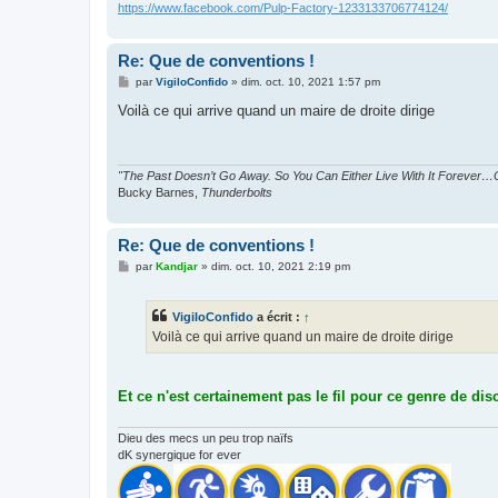
https://www.facebook.com/Pulp-Factory-1233133706774124/
Re: Que de conventions !
M
par
VigiloConfido
»
dim. oct. 10, 2021 1:57 pm
e
s
Voilà ce qui arrive quand un maire de droite dirige
s
a
g
e
"The Past Doesn’t Go Away. So You Can Either Live With It Forever…O
Bucky Barnes,
Thunderbolts
Re: Que de conventions !
M
par
Kandjar
»
dim. oct. 10, 2021 2:19 pm
e
s
s
VigiloConfido
a écrit :
↑
a
g
Voilà ce qui arrive quand un maire de droite dirige
e
Et ce n'est certainement pas le fil pour ce genre de dis
Dieu des mecs un peu trop naïfs
dK synergique for ever