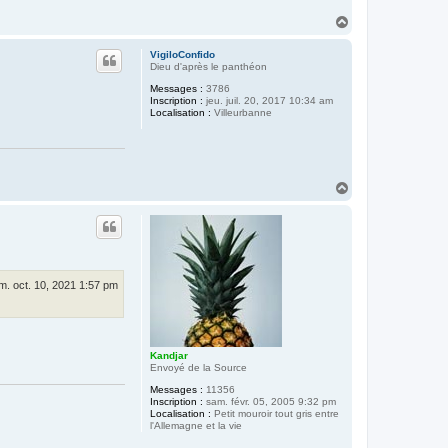
l
e
H
r
a
e
u
t
VigiloConfido
t
o
Dieu d'après le panthéon
u
r
Messages :
3786
)
Inscription :
jeu. juil. 20, 2017 10:34 am
Localisation :
Villeurbanne
H
a
u
t
m. oct. 10, 2021 1:57 pm
Kandjar
Envoyé de la Source
Messages :
11356
Inscription :
sam. févr. 05, 2005 9:32 pm
Localisation :
Petit mouroir tout gris entre
l'Allemagne et la vie