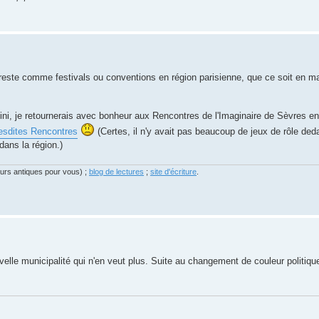
 reste comme festivals ou conventions en région parisienne, que ce soit en ma
fini, je retournerais avec bonheur aux Rencontres de l'Imaginaire de Sèvres 
esdites Rencontres
(Certes, il n'y avait pas beaucoup de jeux de rôle deda
dans la région.)
eurs antiques pour vous) ;
blog de lectures
;
site d'écriture
.
elle municipalité qui n'en veut plus. Suite au changement de couleur politique 