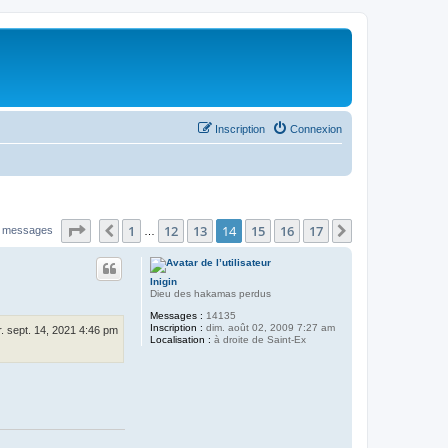
Inscription
Connexion
Page
14
sur
17
1
12
13
14
15
16
17
Précédent
Suivant
 messages
…
Inigin
Dieu des hakamas perdus
Messages :
14135
Inscription :
dim. août 02, 2009 7:27 am
. sept. 14, 2021 4:46 pm
Localisation :
à droite de Saint-Ex