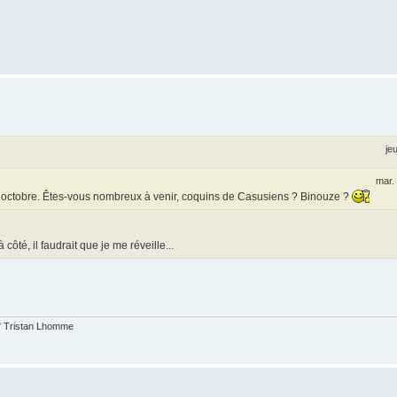
je
mar.
 octobre. Êtes-vous nombreux à venir, coquins de Casusiens ? Binouze ?
ôté, il faudrait que je me réveille...
t." Tristan Lhomme