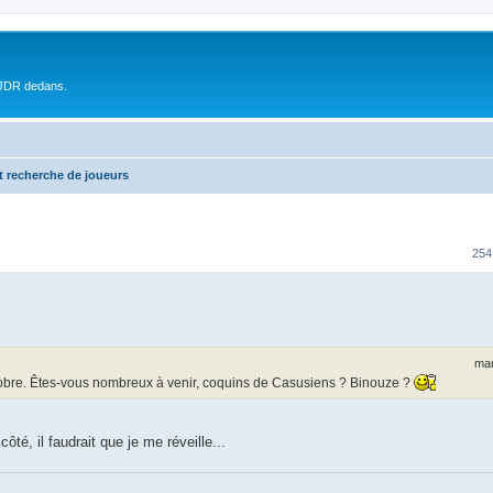
 JDR dedans.
t recherche de joueurs
254
mar
obre. Êtes-vous nombreux à venir, coquins de Casusiens ? Binouze ?
té, il faudrait que je me réveille...