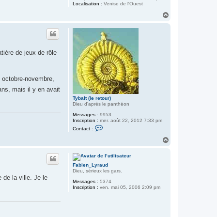
Localisation :
Venise de l'Ouest
H
a
u
t
tière de jeux de rôle
en octobre-novembre,
ns, mais il y en avait
Tybalt (le retour)
Dieu d'après le panthéon
Messages :
9953
Inscription :
mer. août 22, 2012 7:33 pm
C
Contact :
o
n
H
t
a
a
u
c
t
t
Fabien_Lyraud
e
Dieu, sérieux les gars.
r
de la ville. Je le
T
Messages :
5374
y
Inscription :
ven. mai 05, 2006 2:09 pm
b
a
l
t
(