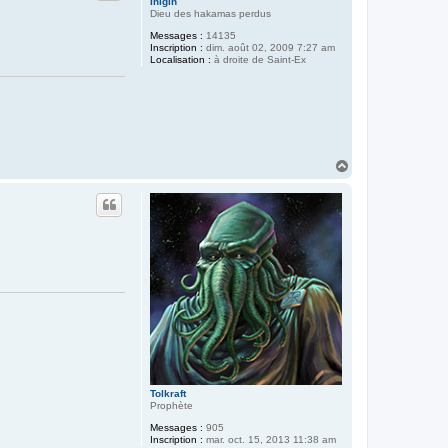
Inigin
Dieu des hakamas perdus
Messages :
14135
Inscription :
dim. août 02, 2009 7:27 am
Localisation :
à droite de Saint-Ex
H
a
u
t
Tolkraft
Prophète
Messages :
905
Inscription :
mar. oct. 15, 2013 11:38 am