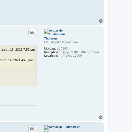
H
a
u
t
Tholgren
Dieu d'après le panthéon
Messages :
6183
u. sept. 16, 2021 7:51 pm
Inscription :
mar. janv. 09, 2007 9:15 am
Localisation :
Troyes 10000
 sept. 14, 2021 4:46 pm
H
a
u
t