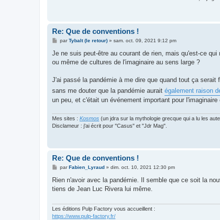
Re: Que de conventions !
M
par
Tybalt (le retour)
»
sam. oct. 09, 2021 9:12 pm
e
s
Je ne suis peut-être au courant de rien, mais qu'est-ce qui
s
ou même de cultures de l'imaginaire au sens large ?
a
g
e
J'ai passé la pandémie à me dire que quand tout ça serait 
sans me douter que la pandémie aurait
également raison d
un peu, et c'était un événement important pour l'imaginaire 
Mes sites :
Kosmos
(un jdra sur la mythologie grecque qui a lu les aut
Disclameur : j'ai écrit pour "Casus" et "Jdr Mag".
Re: Que de conventions !
M
par
Fabien_Lyraud
»
dim. oct. 10, 2021 12:30 pm
e
s
Rien n'avoir avec la pandémie. Il semble que ce soit la nouv
s
tiens de Jean Luc Rivera lui même.
a
g
e
Les éditions Pulp Factory vous accueillent :
https://www.pulp-factory.fr/