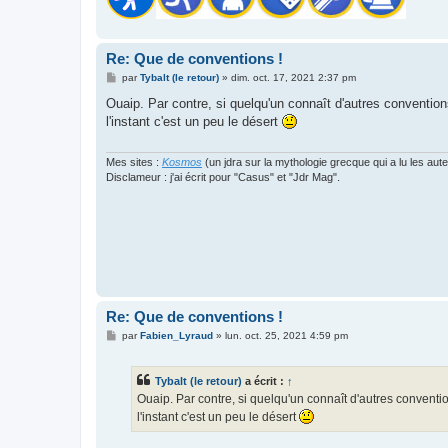
Re: Que de conventions !
M
par
Tybalt (le retour)
»
dim. oct. 17, 2021 2:37 pm
e
s
Ouaip. Par contre, si quelqu'un connaît d'autres conventions
s
l'instant c'est un peu le désert
a
g
e
Mes sites :
Kosmos
(un jdra sur la mythologie grecque qui a lu les aut
Disclameur : j'ai écrit pour "Casus" et "Jdr Mag".
Re: Que de conventions !
M
par
Fabien_Lyraud
»
lun. oct. 25, 2021 4:59 pm
e
s
s
Tybalt (le retour)
a écrit :
↑
a
g
Ouaip. Par contre, si quelqu'un connaît d'autres conventio
e
l'instant c'est un peu le désert