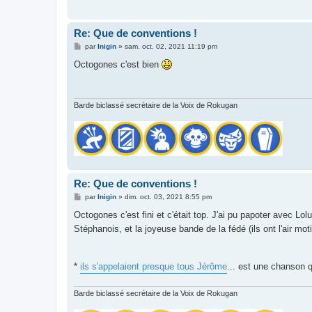
Re: Que de conventions !
M
par
Inigin
»
sam. oct. 02, 2021 11:19 pm
e
s
Octogones c'est bien
s
a
g
e
Barde biclassé secrétaire de la Voix de Rokugan
Re: Que de conventions !
M
par
Inigin
»
dim. oct. 03, 2021 8:55 pm
e
s
Octogones c'est fini et c'était top. J'ai pu papoter avec L
s
Stéphanois, et la joyeuse bande de la fédé (ils ont l'air motiv
a
g
e
*
ils s'appelaient presque tous Jérôme
... est une chanson qu
Barde biclassé secrétaire de la Voix de Rokugan