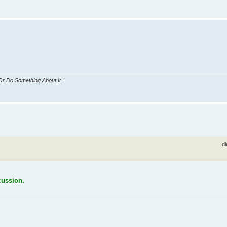
r Do Something About It."
di
cussion.