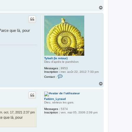
H
a
u
t
Parce que là, pour
Tybalt (le retour)
Dieu d'après le panthéon
Messages :
9953
Inscription :
mer. août 22, 2012 7:33 pm
C
Contact :
o
n
H
t
a
a
u
c
t
t
Fabien_Lyraud
e
Dieu, sérieux les gars.
r
T
Messages :
5374
y
m. oct. 17, 2021 2:37 pm
Inscription :
ven. mai 05, 2006 2:09 pm
b
ce que là, pour
a
l
t
(
l