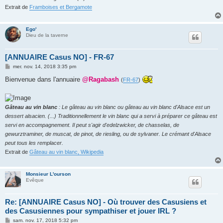
Extrait de
Framboises et Bergamote
Ego'
Dieu de la taverne
[ANNUAIRE Casus NO] - FR-67
M
mer. nov. 14, 2018 3:35 pm
e
s
Bienvenue dans l'annuaire
@Ragabash
(
FR-67
)
s
a
g
e
Gâteau au vin blanc
: Le gâteau au vin blanc ou gâteau au vin blanc d'Alsace est un
dessert alsacien. (...) Traditionnellement le vin blanc qui a servi à préparer ce gâteau est
servi en accompagnement. Il peut s'agir d'edelzwicker, de chasselas, de
gewurztraminer, de muscat, de pinot, de riesling, ou de sylvaner. Le crémant d'Alsace
peut tous les remplacer.
Extrait de
Gâteau au vin blanc, Wikipedia
Monsieur L'ourson
Evêque
Re: [ANNUAIRE Casus NO] - Où trouver des Casusiens et
des Casusiennes pour sympathiser et jouer IRL ?
M
sam. nov. 17, 2018 5:32 pm