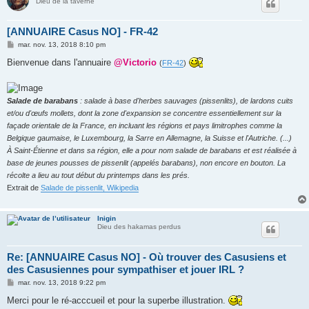
Dieu de la taverne
[ANNUAIRE Casus NO] - FR-42
M
mar. nov. 13, 2018 8:10 pm
e
s
Bienvenue dans l'annuaire
@Victorio
(
FR-42
)
s
a
g
e
Salade de barabans
: salade à base d'herbes sauvages (pissenlits), de lardons cuits
et/ou d'œufs mollets, dont la zone d'expansion se concentre essentiellement sur la
façade orientale de la France, en incluant les régions et pays limitrophes comme la
Belgique gaumaise, le Luxembourg, la Sarre en Allemagne, la Suisse et l'Autriche. (...)
À Saint-Étienne et dans sa région, elle a pour nom salade de barabans et est réalisée à
base de jeunes pousses de pissenlit (appelés barabans), non encore en bouton. La
récolte a lieu au tout début du printemps dans les prés.
Extrait de
Salade de pissenlit, Wikipedia
Inigin
Dieu des hakamas perdus
Re: [ANNUAIRE Casus NO] - Où trouver des Casusiens et
des Casusiennes pour sympathiser et jouer IRL ?
M
mar. nov. 13, 2018 9:22 pm
e
s
Merci pour le ré-acccueil et pour la superbe illustration.
s