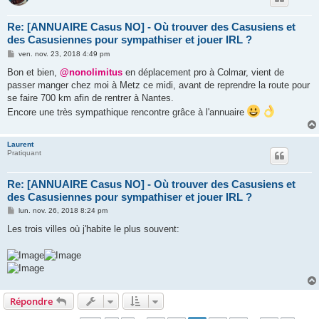
Re: [ANNUAIRE Casus NO] - Où trouver des Casusiens et
des Casusiennes pour sympathiser et jouer IRL ?
M
ven. nov. 23, 2018 4:49 pm
e
s
Bon et bien,
@nonolimitus
en déplacement pro à Colmar, vient de
s
passer manger chez moi à Metz ce midi, avant de reprendre la route pour
a
g
se faire 700 km afin de rentrer à Nantes.
e
Encore une très sympathique rencontre grâce à l'annuaire
Laurent
Pratiquant
Re: [ANNUAIRE Casus NO] - Où trouver des Casusiens et
des Casusiennes pour sympathiser et jouer IRL ?
M
lun. nov. 26, 2018 8:24 pm
e
s
Les trois villes où j'habite le plus souvent:
s
a
g
e
Répondre