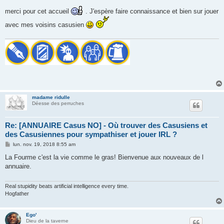
e
s
merci pour cet accueil
. J'espère faire connaissance et bien sur jouer
s
a
avec mes voisins casusien
g
e
madame ridulle
Déesse des perruches
Re: [ANNUAIRE Casus NO] - Où trouver des Casusiens et
des Casusiennes pour sympathiser et jouer IRL ?
M
lun. nov. 19, 2018 8:55 am
e
s
La Fourme c'est la vie comme le gras! Bienvenue aux nouveaux de l
s
annuaire.
a
g
e
Real stupidity beats artificial intelligence every time.
Hogfather
Ego'
Dieu de la taverne