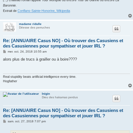
Baronnie.
Extrait de
Conflans-Sainte-Honorine, Wikipedia
madame ridulle
Déesse des perruches
Re: [ANNUAIRE Casus NO] - Où trouver des Casusiens et
des Casusiennes pour sympathiser et jouer IRL ?
M
mer. oct. 24, 2018 10:55 am
e
s
alors plus de trucs à grailler ou à boire????
s
a
g
e
Real stupidity beats artificial intelligence every time.
Hogfather
Inigin
Dieu des hakamas perdus
Re: [ANNUAIRE Casus NO] - Où trouver des Casusiens et
des Casusiennes pour sympathiser et jouer IRL ?
M
sam. oct. 27, 2018 7:07 pm
e
s
s