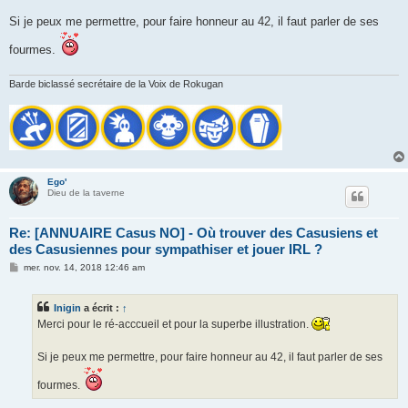
a
g
Si je peux me permettre, pour faire honneur au 42, il faut parler de ses
e
fourmes.
Barde biclassé secrétaire de la Voix de Rokugan
Ego'
Dieu de la taverne
Re: [ANNUAIRE Casus NO] - Où trouver des Casusiens et
des Casusiennes pour sympathiser et jouer IRL ?
M
mer. nov. 14, 2018 12:46 am
e
s
s
Inigin
a écrit :
↑
a
g
Merci pour le ré-acccueil et pour la superbe illustration.
e
Si je peux me permettre, pour faire honneur au 42, il faut parler de ses
fourmes.