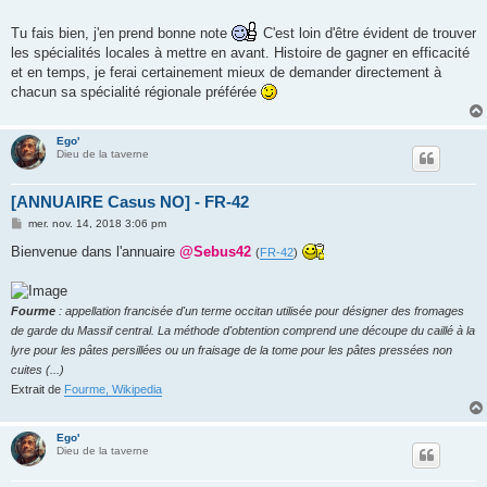
Tu fais bien, j'en prend bonne note
C'est loin d'être évident de trouver
les spécialités locales à mettre en avant. Histoire de gagner en efficacité
et en temps, je ferai certainement mieux de demander directement à
chacun sa spécialité régionale préférée
Ego'
Dieu de la taverne
[ANNUAIRE Casus NO] - FR-42
M
mer. nov. 14, 2018 3:06 pm
e
s
Bienvenue dans l'annuaire
@Sebus42
(
FR-42
)
s
a
g
e
Fourme
: appellation francisée d'un terme occitan utilisée pour désigner des fromages
de garde du Massif central. La méthode d'obtention comprend une découpe du caillé à la
lyre pour les pâtes persillées ou un fraisage de la tome pour les pâtes pressées non
cuites (...)
Extrait de
Fourme, Wikipedia
Ego'
Dieu de la taverne