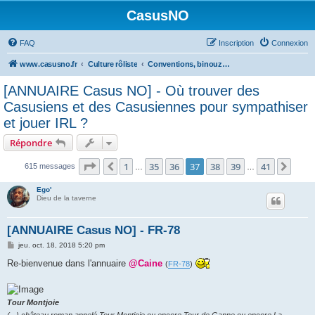
CasusNO
FAQ
Inscription
Connexion
www.casusno.fr
Culture rôliste
Conventions, binouzes et recherche de joueurs
[ANNUAIRE Casus NO] - Où trouver des
Casusiens et des Casusiennes pour sympathiser
et jouer IRL ?
Répondre
Page
37
sur
41
1
35
36
37
38
39
41
Précédent
Suiv
615 messages
…
…
Ego'
Dieu de la taverne
[ANNUAIRE Casus NO] - FR-78
M
jeu. oct. 18, 2018 5:20 pm
e
s
Re-bienvenue dans l'annuaire
@Caine
(
FR-78
)
s
a
g
e
Tour Montjoie
(...) château roman appelé Tour Montjoie ou encore Tour de Ganne ou encore La