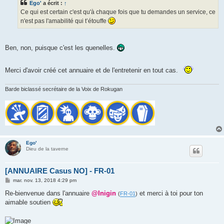
Ego'
a écrit :
↑
a
g
Ce qui est certain c'est qu'à chaque fois que tu demandes un service, ce
e
n'est pas l'amabilité qui t’étouffe
Ben, non, puisque c'est les quenelles.
Merci d'avoir créé cet annuaire et de l'entretenir en tout cas.
Barde biclassé secrétaire de la Voix de Rokugan
Ego'
Dieu de la taverne
[ANNUAIRE Casus NO] - FR-01
M
mar. nov. 13, 2018 4:29 pm
e
s
Re-bienvenue dans l'annuaire
@Inigin
et merci à toi pour ton
(
FR-01
)
s
aimable soutien
a
g
e