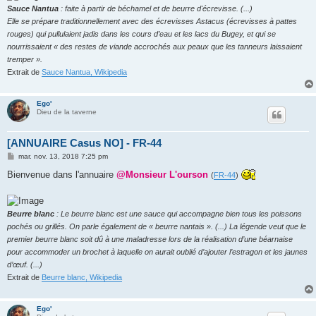
Sauce Nantua
: faite à partir de béchamel et de beurre d'écrevisse. (...)
Elle se prépare traditionnellement avec des écrevisses Astacus (écrevisses à pattes
rouges) qui pullulaient jadis dans les cours d’eau et les lacs du Bugey, et qui se
nourrissaient « des restes de viande accrochés aux peaux que les tanneurs laissaient
tremper ».
Extrait de
Sauce Nantua, Wikipedia
Ego'
Dieu de la taverne
[ANNUAIRE Casus NO] - FR-44
M
mar. nov. 13, 2018 7:25 pm
e
s
Bienvenue dans l'annuaire
@Monsieur L'ourson
(
FR-44
)
s
a
g
e
Beurre blanc
: Le beurre blanc est une sauce qui accompagne bien tous les poissons
pochés ou grillés. On parle également de « beurre nantais ». (...) La légende veut que le
premier beurre blanc soit dû à une maladresse lors de la réalisation d’une béarnaise
pour accommoder un brochet à laquelle on aurait oublié d’ajouter l’estragon et les jaunes
d’œuf. (...)
Extrait de
Beurre blanc, Wikipedia
Ego'