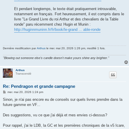
Et pendant longtemps, le texte était pratiquement introuvable,
notamment en français. Fort heureusement, il est compris dans le
livre "Le Grand Livre du roi Arthur et des chevaliers de la Table
ronde" paru récemment chez Hugin et Munin :
http://huginnmuninn.fr/fr/book/le-grand ... able-ronde
Dernière modification par
Arthus
le mer. mai 20, 2026 1:26 pm, modifié 1 fois.
"Blowing out someone else's candle doesn't make yours shine any brighter."
Arthus
Transcendé
Re: Pendragon et grande campagne
M
mer. mai 20, 2026 1:24 pm
e
s
Sinon, je n'ai pas encore eu de conseils sur quels livres prendre dans la
s
future gamme en VF...
a
g
e
Des suggestions, vu ce que j'ai déjà et mes envies ci-dessus?
Pour rappel, j'ai le LDB, la GC et les premières chroniques de la v5 Icare,