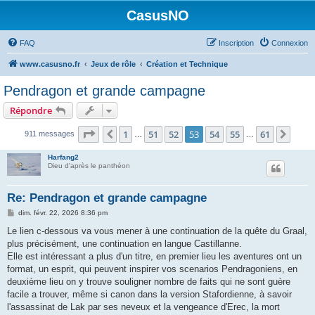
CasusNO
FAQ
Inscription
Connexion
www.casusno.fr
Jeux de rôle
Création et Technique
Pendragon et grande campagne
Répondre
Page
53
sur
61
1
51
52
53
54
55
61
Précédent
Suiv
911 messages
…
…
Harfang2
Dieu d'après le panthéon
Re: Pendragon et grande campagne
M
dim. févr. 22, 2026 8:36 pm
e
s
Le lien c-dessous va vous mener à une continuation de la quête du Graal,
s
plus précisément, une continuation en langue Castillanne.
a
g
Elle est intéressant a plus d'un titre, en premier lieu les aventures ont un
e
format, un esprit, qui peuvent inspirer vos scenarios Pendragoniens, en
deuxième lieu on y trouve souligner nombre de faits qui ne sont guère
facile a trouver, même si canon dans la version Stafordienne, à savoir
l'assassinat de Lak par ses neveux et la vengeance d'Erec, la mort