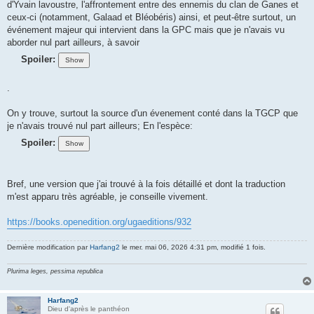
d'Yvain lavoustre, l'affrontement entre des ennemis du clan de Ganes et
ceux-ci (notamment, Galaad et Bléobéris) ainsi, et peut-être surtout, un
événement majeur qui intervient dans la GPC mais que je n'avais vu
aborder nul part ailleurs, à savoir
Spoiler:
.
On y trouve, surtout la source d'un évenement conté dans la TGCP que
je n'avais trouvé nul part ailleurs; En l'espèce:
Spoiler:
Bref, une version que j'ai trouvé à la fois détaillé et dont la traduction
m'est apparu très agréable, je conseille vivement.
https://books.openedition.org/ugaeditions/932
Dernière modification par
Harfang2
le mer. mai 06, 2026 4:31 pm, modifié 1 fois.
Plurima leges, pessima republica
Harfang2
Dieu d'après le panthéon