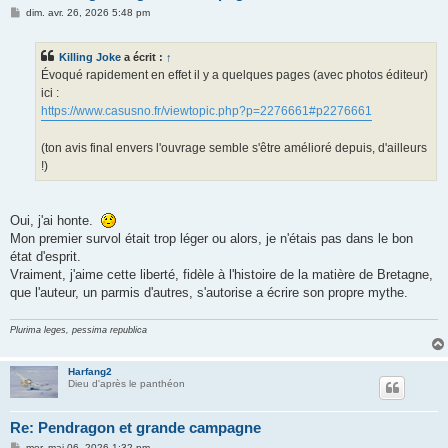
M
dim. avr. 26, 2026 5:48 pm
e
s
s
Killing Joke
a écrit :
↑
a
g
Évoqué rapidement en effet il y a quelques pages (avec photos éditeur)
e
ici :
https://www.casusno.fr/viewtopic.php?p=2276661#p2276661
(ton avis final envers l'ouvrage semble s'être amélioré depuis, d'ailleurs
!)
Oui, j'ai honte.
Mon premier survol était trop léger ou alors, je n'étais pas dans le bon
état d'esprit.
Vraiment, j'aime cette liberté, fidèle à l'histoire de la matière de Bretagne,
que l'auteur, un parmis d'autres, s'autorise a écrire son propre mythe.
Plurima leges, pessima republica
Harfang2
Dieu d'après le panthéon
Re: Pendragon et grande campagne
M
mer. mai 06, 2026 1:32 pm