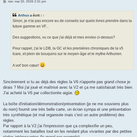
M
mer. mai 20, 2026 2:31 pm
e
s
s
Arthus
a écrit :
↑
a
g
Sinon, je n'ai pas encore eu de conseils sur quels livres prendre dans la
e
future gamme en VF...
Des suggestions, vu ce que j'ai déjà et mes envies ci-dessus?
Pour rappel, j'ai le LDB, la GC et les premières chroniques de la v5
Icare, et plein de bouquins sur le moyen-âge et le mythe Arthurien.
A vot' bon cœur!
Sincèrement si tu as déjà des règles la V6 n'apporte pas grand chose je
dirais ? Moi j'ai joué et maîtrisé avec la V2 et ça me satisfaisait très bien.
J'ai acheté la V6 par collectionite aigüe.
La boîte d'initiation/démonstration/présentation (je ne me souviens plus
du nom) fournit une très belle carte, un écran sympa et une présentation
très synthétique (et mal organisée mais c'est un autre problème) des
règles.
Par rapport à la V2 j'ai l'impression que ça complexifie un peu,
notamment les batailles tout en les rendant plus vivantes par des petites
règles intéressantes (le moral par exemple).