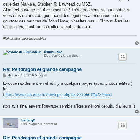
celle des Markale, Stephen R. Lawhead ou MBZ.
Alors cet ouvrage est-il dispensable? Très certainement, par contre, si
vous êtes un amateur gourmand des légendes arthuriennes ou un
gourmet des oeuvres de John Howe, n'hésitez pas... Si vous êtes les
deux, alors, il est temps d'aller l'acheter, de suite.
Plurima leges, pessima republica
Killing Joke
Dieu d'après le panthéon
Re: Pendragon et grande campagne
M
dim. avr. 26, 2026 5:32 pm
e
s
Évoqué rapidement en effet il y a quelques pages (avec photos éditeur)
s
ici :
a
g
https://www.casusno.fr/viewtopic.php?p=2276661#p2276661
e
(ton avis final envers l'ouvrage semble s'être amélioré depuis, d'ailleurs !)
Harfang2
Dieu d'après le panthéon
Re: Pendragon et grande campagne