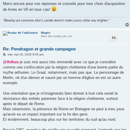
Merci encore pour vos réponses et conseils pour mes choix d'acquisition
de livres en V6 en tous cas!
"Blowing out someone else's candle doesn't make yours shine any brighter."
Mugen
Dieu des bottes de cuir
Re: Pendragon et grande campagne
M
mar. mai 19, 2026 8:55 pm
e
s
@Arthus
je suis moi aussi très emmerdé avec ce que je considère
s
comme une confiscation par la religion chrétienne d'une bonne partie du
a
g
mythe arthurien. Le Graal, notamment, mais pas que. Le personnage de
e
Merlin, né d'un démon et sauvé par un homme d'église en est un autre
exemple.
Une orientation que je m'imaginerais bien donner à tout cela serait la
résistance des entités païennes face à la religion chrétienne, surtout
après le départ de Rome.
Mais néanmoins, la présence de Rome en Bretagne ne peut à mes yeux
qu'avoir eu un impact important sur la foi des gens.
Et évidemment, beaucoup plus sur les territoires du sud qu'au nord.
Pour la GPC, quand je dis qu'elle est un cadre temporel, j'entends que les