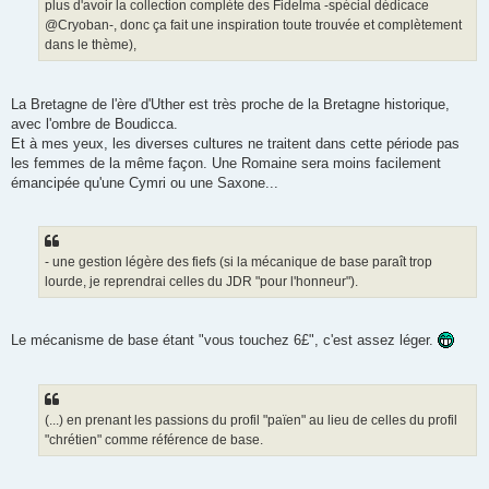
plus d'avoir la collection complète des Fidelma -spécial dédicace
@Cryoban-, donc ça fait une inspiration toute trouvée et complètement
dans le thème),
La Bretagne de l'ère d'Uther est très proche de la Bretagne historique,
avec l'ombre de Boudicca.
Et à mes yeux, les diverses cultures ne traitent dans cette période pas
les femmes de la même façon. Une Romaine sera moins facilement
émancipée qu'une Cymri ou une Saxone...
- une gestion légère des fiefs (si la mécanique de base paraît trop
lourde, je reprendrai celles du JDR "pour l'honneur").
Le mécanisme de base étant "vous touchez 6£", c'est assez léger.
(...) en prenant les passions du profil "païen" au lieu de celles du profil
"chrétien" comme référence de base.