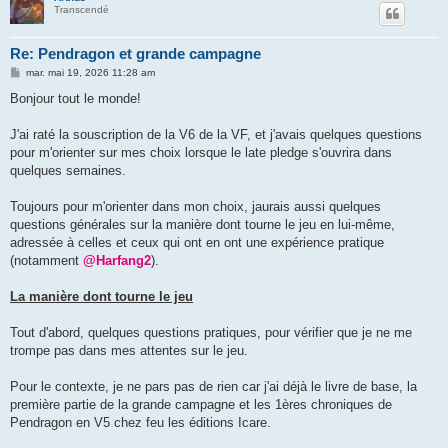
Transcendé
Re: Pendragon et grande campagne
M
mar. mai 19, 2026 11:28 am
e
s
Bonjour tout le monde!
s
a
g
J'ai raté la souscription de la V6 de la VF, et j'avais quelques questions
e
pour m'orienter sur mes choix lorsque le late pledge s'ouvrira dans
quelques semaines.
Toujours pour m'orienter dans mon choix, jaurais aussi quelques
questions générales sur la manière dont tourne le jeu en lui-même,
adressée à celles et ceux qui ont en ont une expérience pratique
(notamment
@Harfang2
).
La manière dont tourne le jeu
Tout d'abord, quelques questions pratiques, pour vérifier que je ne me
trompe pas dans mes attentes sur le jeu.
Pour le contexte, je ne pars pas de rien car j'ai déjà le livre de base, la
première partie de la grande campagne et les 1ères chroniques de
Pendragon en V5 chez feu les éditions Icare.