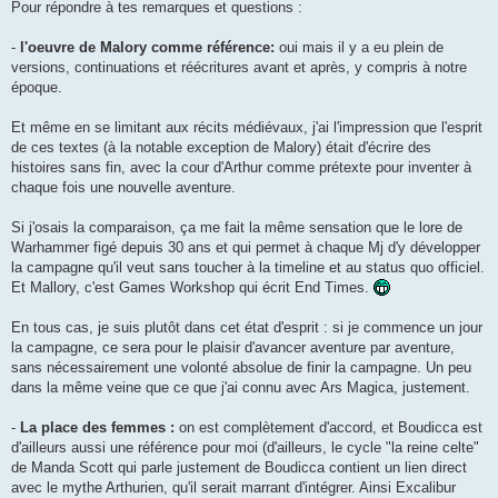
g
Pour répondre à tes remarques et questions :
e
-
l'oeuvre de Malory comme référence:
oui mais il y a eu plein de
versions, continuations et réécritures avant et après, y compris à notre
époque.
Et même en se limitant aux récits médiévaux, j'ai l'impression que l'esprit
de ces textes (à la notable exception de Malory) était d'écrire des
histoires sans fin, avec la cour d'Arthur comme prétexte pour inventer à
chaque fois une nouvelle aventure.
Si j'osais la comparaison, ça me fait la même sensation que le lore de
Warhammer figé depuis 30 ans et qui permet à chaque Mj d'y développer
la campagne qu'il veut sans toucher à la timeline et au status quo officiel.
Et Mallory, c'est Games Workshop qui écrit End Times.
En tous cas, je suis plutôt dans cet état d'esprit : si je commence un jour
la campagne, ce sera pour le plaisir d'avancer aventure par aventure,
sans nécessairement une volonté absolue de finir la campagne. Un peu
dans la même veine que ce que j'ai connu avec Ars Magica, justement.
-
La place des femmes :
on est complètement d'accord, et Boudicca est
d'ailleurs aussi une référence pour moi (d'ailleurs, le cycle "la reine celte"
de Manda Scott qui parle justement de Boudicca contient un lien direct
avec le mythe Arthurien, qu'il serait marrant d'intégrer. Ainsi Excalibur