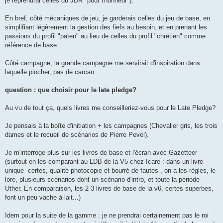
je reprendrai celles du JDR "pour l'honneur").
En bref, côté mécaniques de jeu, je garderais celles du jeu de base, en
simplifiant légèrement la gestion des fiefs au besoin, et en prenant les
passions du profil "païen" au lieu de celles du profil "chrétien" comme
référence de base.
Côté campagne, la grande campagne me servirait d'inspiration dans
laquelle piocher, pas de carcan.
question : que choisir pour le late pledge?
Au vu de tout ça, quels livres me conseilleriez-vous pour le Late Pledge?
Je pensais à la boîte d'initiation + les campagnes (Chevalier gris, les trois
dames et le recueil de scénarios de Pierre Pevel).
Je m'interroge plus sur les livres de base et l'écran avec Gazetteer
(surtout en les comparant au LDB de la V5 chez Icare : dans un livre
unique -certes, qualité photocopie et bourré de fautes-, on a les règles, le
lore, plusieurs scénarios dont un scénario d'intro, et toute la période
Uther. En comparaison, les 2-3 livres de base de la v6, certes superbes,
font un peu vache à lait...)
Idem pour la suite de la gamme : je ne prendrai certainement pas le roi