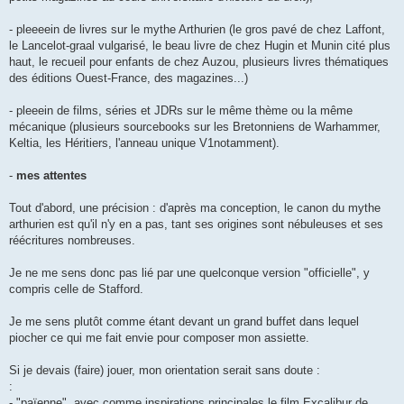
- pleeeein de livres sur le mythe Arthurien (le gros pavé de chez Laffont,
le Lancelot-graal vulgarisé, le beau livre de chez Hugin et Munin cité plus
haut, le recueil pour enfants de chez Auzou, plusieurs livres thématiques
des éditions Ouest-France, des magazines...)
- pleeein de films, séries et JDRs sur le même thème ou la même
mécanique (plusieurs sourcebooks sur les Bretonniens de Warhammer,
Keltia, les Héritiers, l'anneau unique V1notamment).
-
mes attentes
Tout d'abord, une précision : d'après ma conception, le canon du mythe
arthurien est qu'il n'y en a pas, tant ses origines sont nébuleuses et ses
réécritures nombreuses.
Je ne me sens donc pas lié par une quelconque version "officielle", y
compris celle de Stafford.
Je me sens plutôt comme étant devant un grand buffet dans lequel
piocher ce qui me fait envie pour composer mon assiette.
Si je devais (faire) jouer, mon orientation serait sans doute :
:
- "païenne", avec comme inspirations principales le film Excalibur de