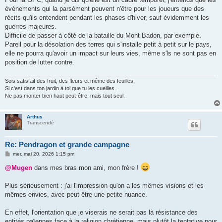
évènements qui la parsèment peuvent n'être pour les joueurs que des
récits qu'ils entendent pendant les phases d'hiver, sauf évidemment les
guerres majeures.
Difficile de passer à côté de la bataille du Mont Badon, par exemple.
Pareil pour la désolation des terres qui s'installe petit à petit sur le pays,
elle ne pourra qu'avoir un impact sur leurs vies, même s'ls ne sont pas en
position de lutter contre.
Sois satisfait des fruit, des fleurs et même des feuilles,
Si c'est dans ton jardin à toi que tu les cueilles.
Ne pas monter bien haut peut-être, mais tout seul.
Arthus
Transcendé
Re: Pendragon et grande campagne
M
mer. mai 20, 2026 1:15 pm
e
s
@Mugen
dans mes bras mon ami, mon frère !
s
a
g
Plus sérieusement : j'ai l'impression qu'on a les mêmes visions et les
e
mêmes envies, avec peut-être une petite nuance.
En effet, l'orientation que je viserais ne serait pas là résistance des
entités païennes face à la religion chrétienne, mais plutôt la tentative pour