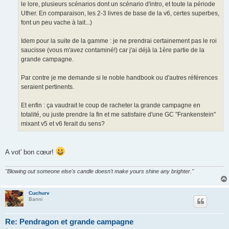
le lore, plusieurs scénarios dont un scénario d'intro, et toute la période
Uther. En comparaison, les 2-3 livres de base de la v6, certes superbes,
font un peu vache à lait...)
Idem pour la suite de la gamme : je ne prendrai certainement pas le roi
saucisse (vous m'avez contaminé!) car j'ai déjà la 1ère partie de la
grande campagne.
Par contre je me demande si le noble handbook ou d'autres références
seraient pertinents.
Et enfin : ça vaudrait le coup de racheter la grande campagne en
totalité, ou juste prendre la fin et me satisfaire d'une GC "Frankenstein"
mixant v5 et v6 ferait du sens?
A vot' bon cœur!
"Blowing out someone else's candle doesn't make yours shine any brighter."
Cuchurv
Banni
Re: Pendragon et grande campagne