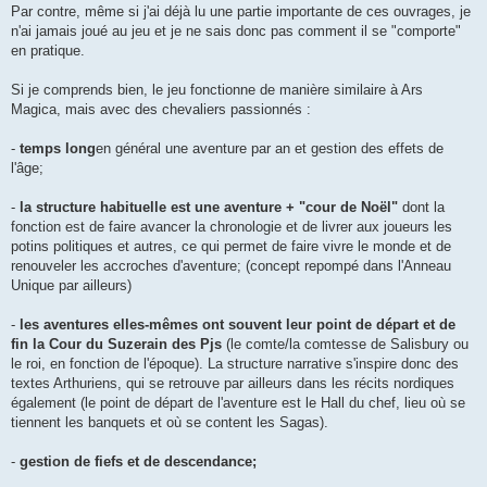
Par contre, même si j'ai déjà lu une partie importante de ces ouvrages, je
n'ai jamais joué au jeu et je ne sais donc pas comment il se "comporte"
en pratique.
Si je comprends bien, le jeu fonctionne de manière similaire à Ars
Magica, mais avec des chevaliers passionnés :
-
temps long
en général une aventure par an et gestion des effets de
l'âge;
-
la structure habituelle est une aventure + "cour de Noël"
dont la
fonction est de faire avancer la chronologie et de livrer aux joueurs les
potins politiques et autres, ce qui permet de faire vivre le monde et de
renouveler les accroches d'aventure; (concept repompé dans l'Anneau
Unique par ailleurs)
-
les aventures elles-mêmes ont souvent leur point de départ et de
fin la Cour du Suzerain des Pjs
(le comte/la comtesse de Salisbury ou
le roi, en fonction de l'époque). La structure narrative s'inspire donc des
textes Arthuriens, qui se retrouve par ailleurs dans les récits nordiques
également (le point de départ de l'aventure est le Hall du chef, lieu où se
tiennent les banquets et où se content les Sagas).
-
gestion de fiefs et de descendance;