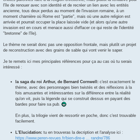
l'île de renouer avec son identité et de recréer un lien avec les entités
ancienne, tous deux perdus au moment de l'invasion romaine, à un
moment charnière où Rome est "partie", mais où une autre religion est
arrivée et pourrait occuper la place laissée vide (et alors qu'une autre
invasion est en cours et menace aussi d'effacer ce qui reste de l'identité
"bretonne" de l'île).
Le thème ne serait donc pas une opposition frontale, mais plutôt un projet
de reconstruction avec des grains de sable qui vont venir le saper.
Je te remets ici mes principales références pour ça au cas où tu serais
intéressé :
la saga du roi Arthur, de Bernard Cornwell:
c'est exactement le
thème, avec des personnages bien twistés et des réflexions à la
fois amusantes et intéressantes sur la différence entre la réalité
qu'on vit, puis la légende qui se construit dessus en payant des
bardes pour faire sa pub.
En plus, la trilogie vient de ressortir en poche, donc c'est trouvable
facilement.
L'Elucidation:
tu en trouveras la decription et l'analyse ici :
https://www.peren-revues.fr/bien-dire-e ... randre/786