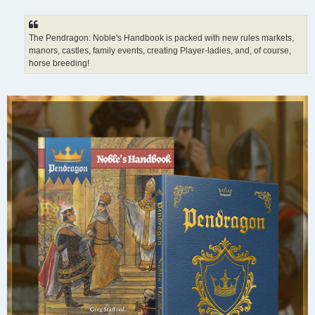
a
g
e
The Pendragon: Noble's Handbook is packed with new rules markets,
manors, castles, family events, creating Player-ladies, and, of course,
horse breeding!