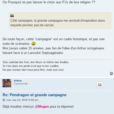
Oo Pourquoi ne pas laisser le choix aux PJs de leur religion ??
Côté campagne, la grande campagne me servirait d'inspiration dans
laquelle piocher, pas de carcan.
De toute façon, cette "campagne" est un cadre historique, et pas une
suite de scénarios.
Moi j'avais sabré 15 années, pas fan de l'idée d'un Arthur octogénaire
faisant face à un Lancelot Septuagénaire.
Sois satisfait des fruit, des fleurs et même des feuilles,
Si c'est dans ton jardin à toi que tu les cueilles.
Ne pas monter bien haut peut-être, mais tout seul.
Arthus
Transcendé
Re: Pendragon et grande campagne
M
mar. mai 19, 2026 6:59 pm
e
s
Déjà moultes mercys
@Mugen
pour ta réponse!
s
a