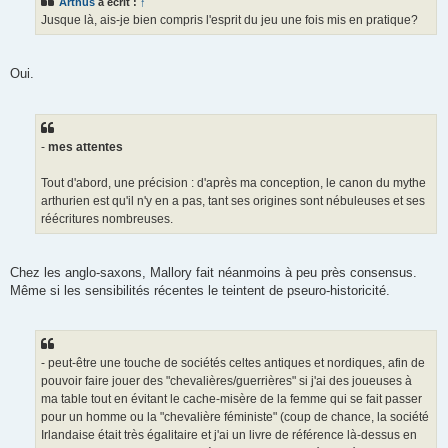
Arthus
a écrit :
↑
a
g
Jusque là, ais-je bien compris l'esprit du jeu une fois mis en pratique?
e
Oui.
-
mes attentes
Tout d'abord, une précision : d'après ma conception, le canon du mythe
arthurien est qu'il n'y en a pas, tant ses origines sont nébuleuses et ses
réécritures nombreuses.
Chez les anglo-saxons, Mallory fait néanmoins à peu près consensus.
Même si les sensibilités récentes le teintent de pseuro-historicité.
- peut-être une touche de sociétés celtes antiques et nordiques, afin de
pouvoir faire jouer des "chevalières/guerrières" si j'ai des joueuses à
ma table tout en évitant le cache-misère de la femme qui se fait passer
pour un homme ou la "chevalière féministe" (coup de chance, la société
Irlandaise était très égalitaire et j'ai un livre de référence là-dessus en