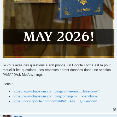
Si vous avez des questions à son propos, un Google Forms est là pour
recueillir les questions - les réponses seront données dans une session
"AMA" (Ask Me Anything).
Liens :
https://www.chaosium.com/bloganother-am ... bles-book/
https://www.chaosium.com/blogcoming-in- ... -handbook/
https://docs.google.com/forms/d/e/1FAIp ... Q/viewform
Arthus