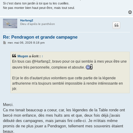
Si c'est dans ton jardin à toi que tu les cueilles.
Ne pas monter bien haut peut-être, mais tout seul.
Harfang2
Dieu d'après le panthéon
Re: Pendragon et grande campagne
M
mer. mai 06, 2026 8:18 pm
e
s
s
Mugen
a écrit :
↑
a
g
En tous cas @Harfang2, bravo pour ce qui semble à mes yeux être une
e
œuvre très personnelle, complexe et aboutie.
Et je le dis d'autant plus volontiers que cette partie de la légende
arthurienne m'a toujours semblé impossible à rendre intéressante en
jdr.
Merci.
Ca me tenait beaucoup a coeur, car, les légendes de la Table ronde ont
bercé mon enfance, dès mes huits ans et que, deux fois déjà j'avais
débuté des campagnes, mais jamais fini celle-ci. Je m'étais même
promis de ne plus jouer a Pendragon, tellement mes souvenirs étaient
beaux.