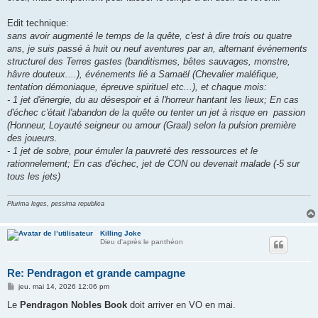
Edit technique:
sans avoir augmenté le temps de la quête, c'est à dire trois ou quatre
ans, je suis passé à huit ou neuf aventures par an, alternant événements
structurel des Terres gastes (banditismes, bêtes sauvages, monstre,
hâvre douteux....), événements lié a Samaël (Chevalier maléfique,
tentation démoniaque, épreuve spirituel etc...), et chaque mois:
- 1 jet d'énergie, du au désespoir et à l'horreur hantant les lieux; En cas
d'échec c'était l'abandon de la quête ou tenter un jet à risque en passion
(Honneur, Loyauté seigneur ou amour (Graal) selon la pulsion première
des joueurs.
- 1 jet de sobre, pour émuler la pauvreté des ressources et le
rationnelement; En cas d'échec, jet de CON ou devenait malade (-5 sur
tous les jets)
Plurima leges, pessima republica
Killing Joke
Dieu d'après le panthéon
Re: Pendragon et grande campagne
M
jeu. mai 14, 2026 12:06 pm
e
s
Le
Pendragon Nobles Book
doit arriver en VO en mai.
s