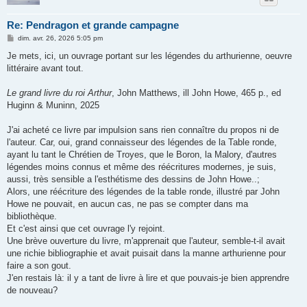
Re: Pendragon et grande campagne
M
dim. avr. 26, 2026 5:05 pm
e
s
Je mets, ici, un ouvrage portant sur les légendes du arthurienne, oeuvre
s
littéraire avant tout.
a
g
e
Le grand livre du roi Arthur
, John Matthews, ill John Howe, 465 p., ed
Huginn & Muninn, 2025
J'ai acheté ce livre par impulsion sans rien connaître du propos ni de
l'auteur. Car, oui, grand connaisseur des légendes de la Table ronde,
ayant lu tant le Chrétien de Troyes, que le Boron, la Malory, d'autres
légendes moins connus et même des réécritures modernes, je suis,
aussi, très sensible a l'esthétisme des dessins de John Howe..;
Alors, une réécriture des légendes de la table ronde, illustré par John
Howe ne pouvait, en aucun cas, ne pas se compter dans ma
bibliothèque.
Et c'est ainsi que cet ouvrage l'y rejoint.
Une brève ouverture du livre, m'apprenait que l'auteur, semble-t-il avait
une richie bibliographie et avait puisait dans la manne arthurienne pour
faire a son gout.
J'en restais là: il y a tant de livre à lire et que pouvais-je bien apprendre
de nouveau?