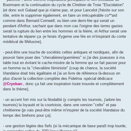
Boormann et la continuation du cycle de Chrétien de Troie "Elucidation"
(et donc exit Galaad que je n'aime pas, et pour Lancelot j'hésite sur son
rôle, entre le supprimer également, en faire un irrécupérable co**ard
comme dans Bernard Cornwell, ou bien une demi-fée qui serait un
pendant d'Arthur, sachant que dans mon cas l'origine des terres gastes
serait la rupture du lien entre les hommes et la féérie, et Arthur serait une
tentative de réparer ça -je ferais d'ygerne une fée en m'inspirant du conte
médiéval de Mélusine),
- peut-être une touche de sociétés celtes antiques et nordiques, afin de
pouvoir faire jouer des "chevalières/guerrières" si j'ai des joueuses à ma
table tout en évitant le cache-misère de la femme qui se fait passer pour
un homme ou la "chevalière féministe" (coup de chance, la société
Irlandaise était très égalitaire et j'ai un livre de référence là-dessus en
plus d'avoir la collection complète des Fidelma -spécial dédicace
@Cryoban
-, donc ça fait une inspiration toute trouvée et complètement
dans le thème),
- un accent fort mis sur la féodalité (y compris les tournois, j'adore les
tournois) la loyauté et la courtoisie, dans une version "celte" et pas
chrétienne (je vais peut-être même m'inspirer de la société Irlandaise du
temps des brehons pour ça);
- une gestion légère des fiefs (si la mécanique de base paraît trop lourde,