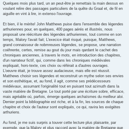
Quelques mois plus tard, un an peut-être je remettais la main dessus en
voulant relire des passages particuliers de la quête du Graal et, de fil en
aiguille en vint à lire, in extenso l'ouvrage.
Et bien, il le mérite! John Matthews puise dans l'ensemble des légendes
arthuriennes pour, en quelques, 400 pages aérés et illustrés, nous
proposait une réécriture des légendes arthuriennes, tout comme en son
temps, Malory l'avait fait; L'execice était risqué, puisque, Matthews,
grand connaisseur de nobmreuses légendes, se propose, une narration
coéhrente, certes, remise au gout du jour mais qardant le cachet des
chroniques anciennes, à travers le mots, en introduction des chapitres,
d'un narrateur fictif, qui, comme dans les chroniques médiévales
expliquait, hors-texte, ces choix ou référait a d'autres ouvrages.
L'oeuvre était, je trouve assez audacieuse, mais elle est réussit.
Matthews choisir ses légendes et reconstruit un mythe selon ses envies
et son esthétique, et, au fond, il agit, comme ses prédécesseurs
médiévaux, assumant l'originalité tout en puisant tout azimuth dans la
vaste matière de Bretagne. Le tout porté par une écriture sobre, efficace,
mais agréable où, parfois, émerge quelques archaïsmes du meilleur aloi.
Dernier point la bibliographie est riche, et à la fin, les sources de chaque
chapitre et choix de l'auteur sont expliqués, ce qui, ravira les exégètes
arthuriens.
Au fond, je me suis surpris a touver cette lecture plus plaisante, par
exemple, que la Malory et plus raccord avec la matière de Bretagne que