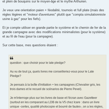
et plein de bouquins sur le moyen-âge et le mythe Arthurien.
Je veux une orientation paien + féodalité, tournois et full plate (mais des
règles légères et "moteur d'aventures" plutôt que "compta simulationniste
usine à gaz" pour les fiefs).
Et je compte utiliser en grande partie le système et le chemin de fer de la
grande campagne avec des modifications minimalistes (pour le système)
et au fil de l'eau (pour la campagne).
Sur cette base, mes questions étaient :
question : que choisir pour le late pledge?
Au vu de tout ça, quels livres me conseilleriez-vous pour le Late
Pledge?
Je pensais à la boîte d'initiation + les campagnes (Chevalier gris, les
trois dames et le recueil de scénarios de Pierre Pevel).
Je m'interroge plus sur les livres de base et l'écran avec Gazetteer
(surtout en les comparant au LDB de la V5 chez Icare : dans un livre
unique -certes, qualité photocopie et bourré de fautes-, on a les règles,