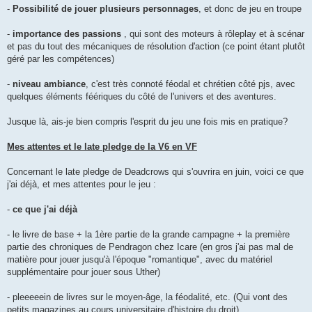
-
Possibilité de jouer plusieurs personnages
, et donc de jeu en troupe
-
importance des passions
, qui sont des moteurs à rôleplay et à scénar
et pas du tout des mécaniques de résolution d'action (ce point étant plutôt
géré par les compétences)
-
niveau ambiance
, c'est très connoté féodal et chrétien côté pjs, avec
quelques éléments féériques du côté de l'univers et des aventures.
Jusque là, ais-je bien compris l'esprit du jeu une fois mis en pratique?
Mes attentes et le late pledge de la V6 en VF
Concernant le late pledge de Deadcrows qui s'ouvrira en juin, voici ce que
j'ai déjà, et mes attentes pour le jeu :
-
ce que j'ai déjà
- le livre de base + la 1ère partie de la grande campagne + la première
partie des chroniques de Pendragon chez Icare (en gros j'ai pas mal de
matière pour jouer jusqu'à l'époque "romantique", avec du matériel
supplémentaire pour jouer sous Uther)
- pleeeeein de livres sur le moyen-âge, la féodalité, etc. (Qui vont des
petits magazines au cours universitaire d'histoire du droit),