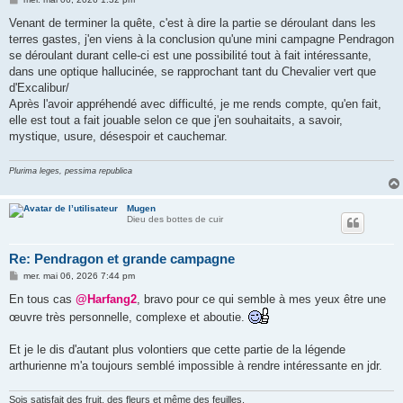
e
s
Venant de terminer la quête, c'est à dire la partie se déroulant dans les
s
terres gastes, j'en viens à la conclusion qu'une mini campagne Pendragon
a
g
se déroulant durant celle-ci est une possibilité tout à fait intéressante,
e
dans une optique hallucinée, se rapprochant tant du Chevalier vert que
d'Excalibur/
Après l'avoir appréhendé avec difficulté, je me rends compte, qu'en fait,
elle est tout a fait jouable selon ce que j'en souhaitaits, a savoir,
mystique, usure, désespoir et cauchemar.
Plurima leges, pessima republica
Mugen
Dieu des bottes de cuir
Re: Pendragon et grande campagne
M
mer. mai 06, 2026 7:44 pm
e
s
En tous cas
@Harfang2
, bravo pour ce qui semble à mes yeux être une
s
œuvre très personnelle, complexe et aboutie.
a
g
e
Et je le dis d'autant plus volontiers que cette partie de la légende
arthurienne m'a toujours semblé impossible à rendre intéressante en jdr.
Sois satisfait des fruit, des fleurs et même des feuilles,