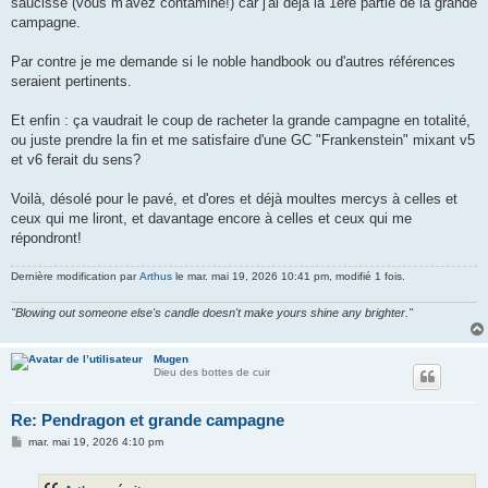
saucisse (vous m'avez contaminé!) car j'ai déjà la 1ère partie de la grande
campagne.
Par contre je me demande si le noble handbook ou d'autres références
seraient pertinents.
Et enfin : ça vaudrait le coup de racheter la grande campagne en totalité,
ou juste prendre la fin et me satisfaire d'une GC "Frankenstein" mixant v5
et v6 ferait du sens?
Voilà, désolé pour le pavé, et d'ores et déjà moultes mercys à celles et
ceux qui me liront, et davantage encore à celles et ceux qui me
répondront!
Dernière modification par
Arthus
le mar. mai 19, 2026 10:41 pm, modifié 1 fois.
"Blowing out someone else's candle doesn't make yours shine any brighter."
Mugen
Dieu des bottes de cuir
Re: Pendragon et grande campagne
M
mar. mai 19, 2026 4:10 pm
e
s
s