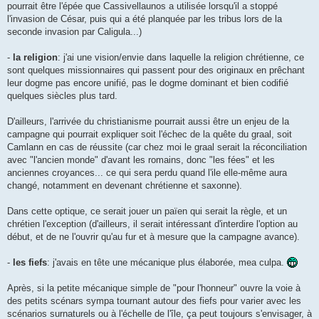
pourrait être l'épée que Cassivellaunos a utilisée lorsqu'il a stoppé
l'invasion de César, puis qui a été planquée par les tribus lors de la
seconde invasion par Caligula...)
-
la religion
: j'ai une vision/envie dans laquelle la religion chrétienne, ce
sont quelques missionnaires qui passent pour des originaux en prêchant
leur dogme pas encore unifié, pas le dogme dominant et bien codifié
quelques siècles plus tard.
D'ailleurs, l'arrivée du christianisme pourrait aussi être un enjeu de la
campagne qui pourrait expliquer soit l'échec de la quête du graal, soit
Camlann en cas de réussite (car chez moi le graal serait la réconciliation
avec "l'ancien monde" d'avant les romains, donc "les fées" et les
anciennes croyances... ce qui sera perdu quand l'ile elle-même aura
changé, notamment en devenant chrétienne et saxonne).
Dans cette optique, ce serait jouer un païen qui serait la règle, et un
chrétien l'exception (d'ailleurs, il serait intéressant d'interdire l'option au
début, et de ne l'ouvrir qu'au fur et à mesure que la campagne avance).
-
les fiefs
: j'avais en tête une mécanique plus élaborée, mea culpa.
Après, si la petite mécanique simple de "pour l'honneur" ouvre la voie à
des petits scénars sympa tournant autour des fiefs pour varier avec les
scénarios surnaturels ou à l'échelle de l'île, ça peut toujours s'envisager, à