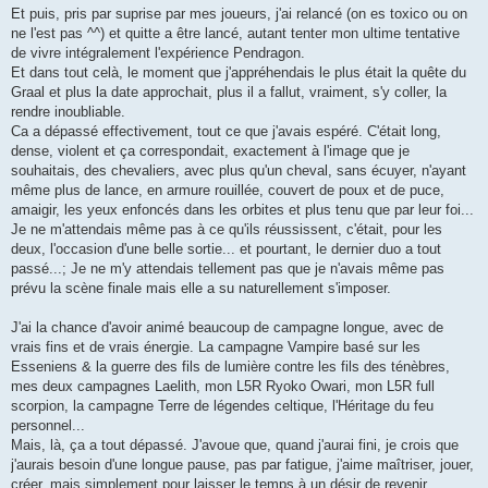
Et puis, pris par suprise par mes joueurs, j'ai relancé (on es toxico ou on
ne l'est pas ^^) et quitte a être lancé, autant tenter mon ultime tentative
de vivre intégralement l'expérience Pendragon.
Et dans tout celà, le moment que j'appréhendais le plus était la quête du
Graal et plus la date approchait, plus il a fallut, vraiment, s'y coller, la
rendre inoubliable.
Ca a dépassé effectivement, tout ce que j'avais espéré. C'était long,
dense, violent et ça correspondait, exactement à l'image que je
souhaitais, des chevaliers, avec plus qu'un cheval, sans écuyer, n'ayant
même plus de lance, en armure rouillée, couvert de poux et de puce,
amaigir, les yeux enfoncés dans les orbites et plus tenu que par leur foi...
Je ne m'attendais même pas à ce qu'ils réussissent, c'était, pour les
deux, l'occasion d'une belle sortie... et pourtant, le dernier duo a tout
passé...; Je ne m'y attendais tellement pas que je n'avais même pas
prévu la scène finale mais elle a su naturellement s'imposer.
J'ai la chance d'avoir animé beaucoup de campagne longue, avec de
vrais fins et de vrais énergie. La campagne Vampire basé sur les
Esseniens & la guerre des fils de lumière contre les fils des ténèbres,
mes deux campagnes Laelith, mon L5R Ryoko Owari, mon L5R full
scorpion, la campagne Terre de légendes celtique, l'Héritage du feu
personnel...
Mais, là, ça a tout dépassé. J'avoue que, quand j'aurai fini, je crois que
j'aurais besoin d'une longue pause, pas par fatigue, j'aime maîtriser, jouer,
créer, mais simplement pour laisser le temps à un désir de revenir.