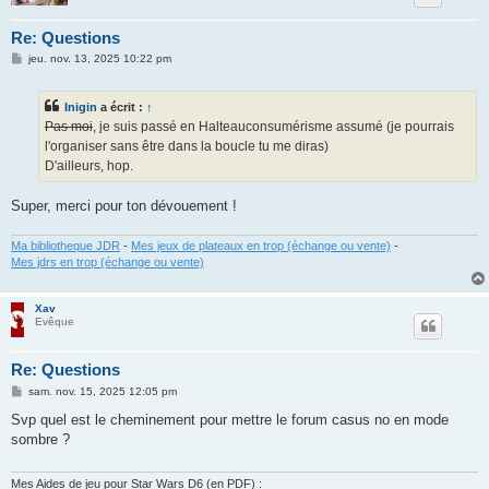
Re: Questions
M
jeu. nov. 13, 2025 10:22 pm
e
s
s
Inigin
a écrit :
↑
a
g
Pas moi
, je suis passé en Halteauconsumérisme assumé (je pourrais
e
l'organiser sans être dans la boucle tu me diras)
D'ailleurs, hop.
Super, merci pour ton dévouement !
Ma bibliotheque JDR
-
Mes jeux de plateaux en trop (échange ou vente)
-
Mes jdrs en trop (échange ou vente)
Xav
Evêque
Re: Questions
M
sam. nov. 15, 2025 12:05 pm
e
s
Svp quel est le cheminement pour mettre le forum casus no en mode
s
sombre ?
a
g
e
Mes Aides de jeu pour Star Wars D6 (en PDF) :