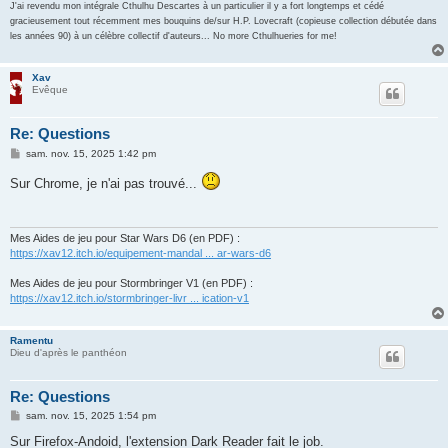
J'ai revendu mon intégrale Cthulhu Descartes à un particulier il y a fort longtemps et cédé
gracieusement tout récemment mes bouquins de/sur H.P. Lovecraft (copieuse collection débutée dans
les années 90) à un célèbre collectif d'auteurs... No more Cthulhueries for me!
Xav
Evêque
Re: Questions
M
sam. nov. 15, 2025 1:42 pm
e
s
Sur Chrome, je n'ai pas trouvé...
s
a
g
e
Mes Aides de jeu pour Star Wars D6 (en PDF) :
https://xav12.itch.io/equipement-mandal ... ar-wars-d6
Mes Aides de jeu pour Stormbringer V1 (en PDF) :
https://xav12.itch.io/stormbringer-livr ... ication-v1
Ramentu
Dieu d'après le panthéon
Re: Questions
M
sam. nov. 15, 2025 1:54 pm
e
s
Sur Firefox-Andoid, l'extension Dark Reader fait le job.