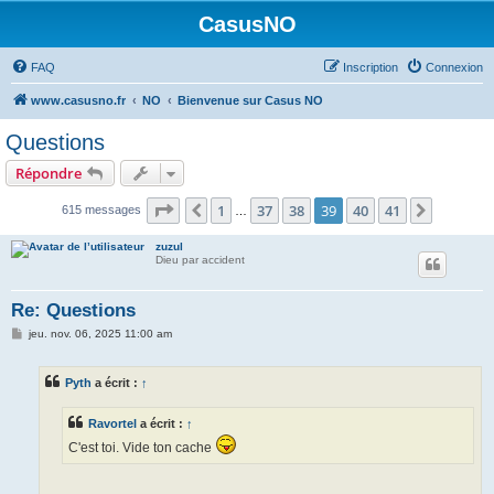
CasusNO
FAQ
Inscription
Connexion
www.casusno.fr
NO
Bienvenue sur Casus NO
Questions
Répondre
Page
39
sur
41
1
37
38
39
40
41
Précédent
Suivant
615 messages
…
zuzul
Dieu par accident
Re: Questions
M
jeu. nov. 06, 2025 11:00 am
e
s
s
Pyth
a écrit :
↑
a
g
e
Ravortel
a écrit :
↑
C'est toi. Vide ton cache