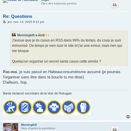
Dieu des hakamas perdus
Re: Questions
M
jeu. nov. 13, 2025 8:12 pm
e
s
s
Morningkill
a écrit :
↑
a
g
J'avoue que je lis casus en RSS dans 99% du temps, du coup je suis
e
immunisé. De temps je vien susr le site et j'ai une erreur, mais rien qui
me bloque
Quelqu'un organise un secret santa casus cette année ?
Pas moi
, je suis passé en Halteauconsumérisme assumé (je pourrais
l'organiser sans être dans la boucle tu me diras)
D'ailleurs, hop.
Barde biclassé secrétaire de la Voix de Rokugan
Morningkill
Dieu d'après le panthéon