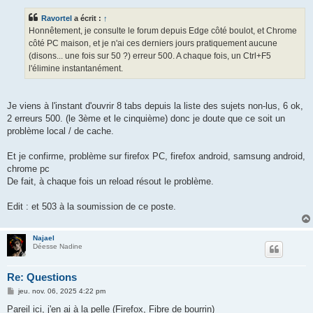
s
s
Ravortel
a écrit :
↑
a
g
Honnêtement, je consulte le forum depuis Edge côté boulot, et Chrome
e
côté PC maison, et je n'ai ces derniers jours pratiquement aucune
(disons... une fois sur 50 ?) erreur 500. A chaque fois, un Ctrl+F5
l'élimine instantanément.
Je viens à l'instant d'ouvrir 8 tabs depuis la liste des sujets non-lus, 6 ok,
2 erreurs 500. (le 3ème et le cinquième) donc je doute que ce soit un
problème local / de cache.
Et je confirme, problème sur firefox PC, firefox android, samsung android,
chrome pc
De fait, à chaque fois un reload résout le problème.
Edit : et 503 à la soumission de ce poste.
Najael
Déesse Nadine
Re: Questions
M
jeu. nov. 06, 2025 4:22 pm
e
s
Pareil ici, j'en ai à la pelle (Firefox, Fibre de bourrin)