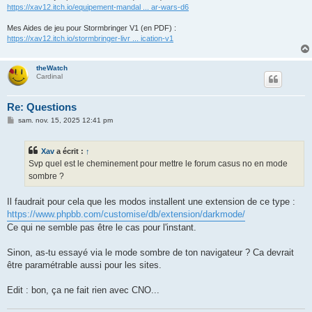
https://xav12.itch.io/equipement-mandal ... ar-wars-d6
Mes Aides de jeu pour Stormbringer V1 (en PDF) :
https://xav12.itch.io/stormbringer-livr ... ication-v1
theWatch
Cardinal
Re: Questions
M
sam. nov. 15, 2025 12:41 pm
e
s
s
Xav
a écrit :
↑
a
g
Svp quel est le cheminement pour mettre le forum casus no en mode
e
sombre ?
Il faudrait pour cela que les modos installent une extension de ce type :
https://www.phpbb.com/customise/db/extension/darkmode/
Ce qui ne semble pas être le cas pour l'instant.
Sinon, as-tu essayé via le mode sombre de ton navigateur ? Ca devrait
être paramétrable aussi pour les sites.
Edit : bon, ça ne fait rien avec CNO...