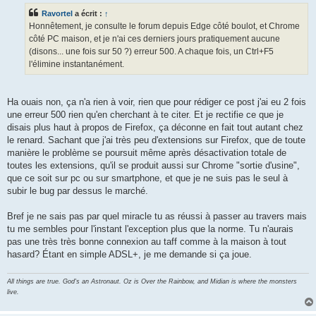
s
Ravortel
a écrit :
↑
a
g
Honnêtement, je consulte le forum depuis Edge côté boulot, et Chrome
e
côté PC maison, et je n'ai ces derniers jours pratiquement aucune
(disons... une fois sur 50 ?) erreur 500. A chaque fois, un Ctrl+F5
l'élimine instantanément.
Ha ouais non, ça n'a rien à voir, rien que pour rédiger ce post j'ai eu 2 fois
une erreur 500 rien qu'en cherchant à te citer. Et je rectifie ce que je
disais plus haut à propos de Firefox, ça déconne en fait tout autant chez
le renard. Sachant que j'ai très peu d'extensions sur Firefox, que de toute
manière le problème se poursuit même après désactivation totale de
toutes les extensions, qu'il se produit aussi sur Chrome "sortie d'usine",
que ce soit sur pc ou sur smartphone, et que je ne suis pas le seul à
subir le bug par dessus le marché.
Bref je ne sais pas par quel miracle tu as réussi à passer au travers mais
tu me sembles pour l'instant l'exception plus que la norme. Tu n'aurais
pas une très très bonne connexion au taff comme à la maison à tout
hasard? Étant en simple ADSL+, je me demande si ça joue.
All things are true. God's an Astronaut. Oz is Over the Rainbow, and Midian is where the monsters
live.