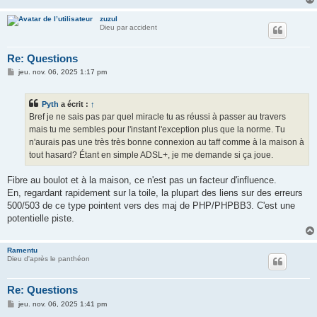
zuzul
Dieu par accident
Re: Questions
M
jeu. nov. 06, 2025 1:17 pm
e
s
s
Pyth
a écrit :
↑
a
g
Bref je ne sais pas par quel miracle tu as réussi à passer au travers
e
mais tu me sembles pour l'instant l'exception plus que la norme. Tu
n'aurais pas une très très bonne connexion au taff comme à la maison à
tout hasard? Étant en simple ADSL+, je me demande si ça joue.
Fibre au boulot et à la maison, ce n'est pas un facteur d'influence.
En, regardant rapidement sur la toile, la plupart des liens sur des erreurs
500/503 de ce type pointent vers des maj de PHP/PHPBB3. C'est une
potentielle piste.
Ramentu
Dieu d'après le panthéon
Re: Questions
M
jeu. nov. 06, 2025 1:41 pm
e