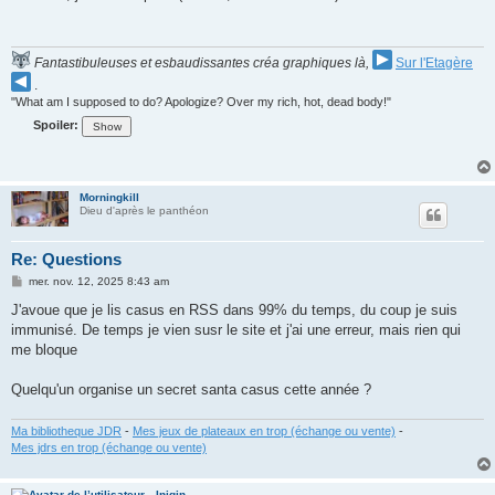
s
a
g
e
Fantastibuleuses et esbaudissantes créa graphiques là,
Sur l'Etagère
.
"What am I supposed to do? Apologize? Over my rich, hot, dead body!"
Spoiler:
Morningkill
Dieu d'après le panthéon
Re: Questions
M
mer. nov. 12, 2025 8:43 am
e
s
J'avoue que je lis casus en RSS dans 99% du temps, du coup je suis
s
immunisé. De temps je vien susr le site et j'ai une erreur, mais rien qui
a
g
me bloque
e
Quelqu'un organise un secret santa casus cette année ?
Ma bibliotheque JDR
-
Mes jeux de plateaux en trop (échange ou vente)
-
Mes jdrs en trop (échange ou vente)
Inigin