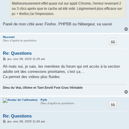
Malheureusement effet quasi nul sur appli Chrome, l'erreur revenant 2
ou 3 clics après que le cache ait été vidé. Légèrement plus efficace sur
pc + firefox j'ai l'impression.
Pareil de mon côté avec Firefox. PHPBB ou Hébergeur, va savoir.
Ravortel
Dieu d'après le panthéon
Re: Questions
M
jeu. nov. 06, 2025 11:25 am
e
s
Ah mais oui, je sais, les membres du forum qui ont accès à la section
s
adulte ont des connexions prioritaires, c'est ça....
a
g
Ca permet des videos plus fluides.
e
Dieu du Vrai, Ultime et Tant Envié Foie Gras Véritable
Pyth
Dieu d'après le panthéon
Re: Questions
M
jeu. nov. 06, 2025 11:40 am
e
s