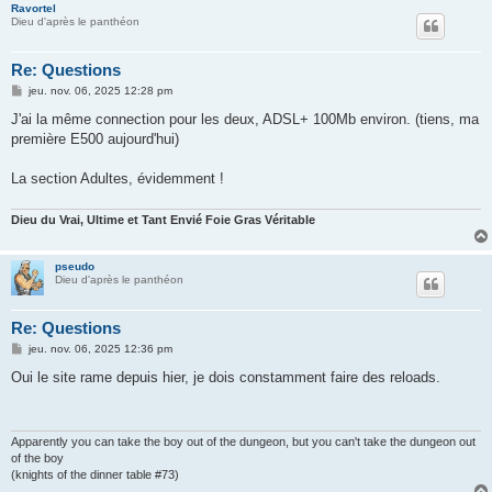
Ravortel
Dieu d'après le panthéon
Re: Questions
M
jeu. nov. 06, 2025 12:28 pm
e
s
J'ai la même connection pour les deux, ADSL+ 100Mb environ. (tiens, ma
s
première E500 aujourd'hui)
a
g
e
La section Adultes, évidemment !
Dieu du Vrai, Ultime et Tant Envié Foie Gras Véritable
pseudo
Dieu d'après le panthéon
Re: Questions
M
jeu. nov. 06, 2025 12:36 pm
e
s
Oui le site rame depuis hier, je dois constamment faire des reloads.
s
a
g
e
Apparently you can take the boy out of the dungeon, but you can't take the dungeon out
of the boy
(knights of the dinner table #73)