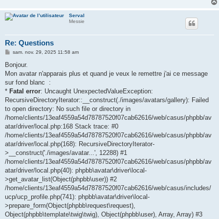
Serval
Messie
Re: Questions
M
sam. nov. 29, 2025 11:58 am
e
s
Bonjour.
s
Mon avatar n'apparais plus et quand je veux le remettre j'ai ce message
a
g
sur fond blanc :
e
*
Fatal error
: Uncaught UnexpectedValueException:
RecursiveDirectoryIterator::__construct(./images/avatars/gallery): Failed
to open directory: No such file or directory in
/home/clients/13eaf4559a54d78787520f07cab62616/web/casus/phpbb/av
atar/driver/local.php:168 Stack trace: #0
/home/clients/13eaf4559a54d78787520f07cab62616/web/casus/phpbb/av
atar/driver/local.php(168): RecursiveDirectoryIterator-
>__construct('./images/avatar...', 12288) #1
/home/clients/13eaf4559a54d78787520f07cab62616/web/casus/phpbb/av
atar/driver/local.php(40): phpbb\avatar\driver\local-
>get_avatar_list(Object(phpbb\user)) #2
/home/clients/13eaf4559a54d78787520f07cab62616/web/casus/includes/
ucp/ucp_profile.php(741): phpbb\avatar\driver\local-
>prepare_form(Object(phpbb\request\request),
Object(phpbb\template\twig\twig), Object(phpbb\user), Array, Array) #3