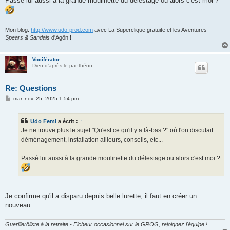
Passé lui aussi à la grande moulinette du délestage ou alors c'est moi ?
Mon blog:
http://www.udo-prod.com
avec La Superclique gratuite et les Aventures
Spears & Sandals
d'Agôn !
Vociférator
Dieu d'après le panthéon
Re: Questions
M
mar. nov. 25, 2025 1:54 pm
e
s
s
Udo Femi
a écrit :
↑
a
g
Je ne trouve plus le sujet "Qu'est ce qu'il y a là-bas ?" où l'on discutait
e
déménagement, installation ailleurs, conseils, etc...
Passé lui aussi à la grande moulinette du délestage ou alors c'est moi ?
Je confirme qu'il a disparu depuis belle lurette, il faut en créer un
nouveau.
Guerillerôliste à la retraite - Ficheur occasionnel sur le GROG, rejoignez l'équipe !