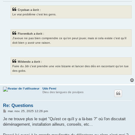
Cryoban a écrit :
Le vrai problème c'est les gens.
Florentbzh a écrit :
J'avoue ne pas bien comprendre ce qu'on peut jouer, mais si cela existe c'est qu'il
doit bien y avoir une raison.
Mildendo a écrit :
Faire du Jdr c'est prendre une voix bizarre et lancer des dés en racontant qu'on tue
des gobs.
Udo Femi
Dieu des langues de poulpes
Re: Questions
M
mar. nov. 25, 2025 12:26 pm
e
s
Je ne trouve plus le sujet "Qu'est ce qu'il y a là-bas ?" où l'on discutait
s
déménagement, installation ailleurs, conseils, etc...
a
g
e