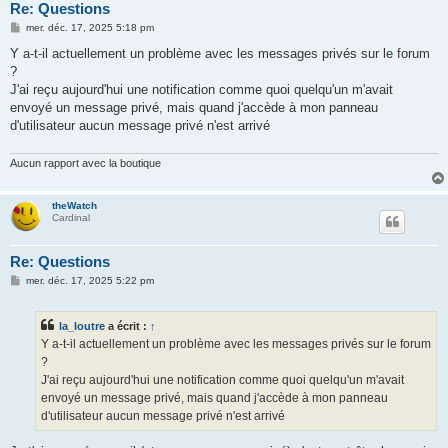
Re: Questions
M
mer. déc. 17, 2025 5:18 pm
e
s
Y a-t-il actuellement un problème avec les messages privés sur le forum
s
?
a
g
J'ai reçu aujourd'hui une notification comme quoi quelqu'un m'avait
e
envoyé un message privé, mais quand j'accède à mon panneau
d'utilisateur aucun message privé n'est arrivé
Aucun rapport avec la boutique
theWatch
Cardinal
Re: Questions
M
mer. déc. 17, 2025 5:22 pm
e
s
s
la_loutre
a écrit :
↑
a
g
Y a-t-il actuellement un problème avec les messages privés sur le forum
e
?
J'ai reçu aujourd'hui une notification comme quoi quelqu'un m'avait
envoyé un message privé, mais quand j'accède à mon panneau
d'utilisateur aucun message privé n'est arrivé