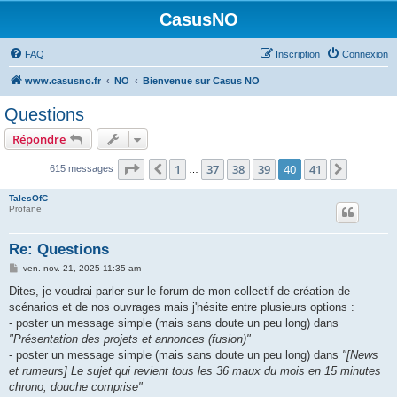
CasusNO
FAQ
Inscription
Connexion
www.casusno.fr
NO
Bienvenue sur Casus NO
Questions
Répondre
Page
40
sur
41
1
37
38
39
40
41
Précédent
Suivant
615 messages
…
TalesOfC
Profane
Re: Questions
M
ven. nov. 21, 2025 11:35 am
e
s
Dites, je voudrai parler sur le forum de mon collectif de création de
s
scénarios et de nos ouvrages mais j'hésite entre plusieurs options :
a
g
- poster un message simple (mais sans doute un peu long) dans
e
"Présentation des projets et annonces (fusion)"
- poster un message simple (mais sans doute un peu long) dans
"[News
et rumeurs] Le sujet qui revient tous les 36 maux du mois en 15 minutes
chrono, douche comprise"