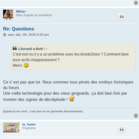
Mahar
Dieu d'après le panthéon
Re: Questions
M
sam. déc. 06, 2025 8:25 pm
e
s
s
Léonard
a écrit :
↑
a
g
C'est moi ou il y a un problème avec les émoticônes ? Comment faire
e
pour qu'ils réapparaissent ?
Merci.
Ce n' est pas que toi. Nous sommes tous privés des smileys historiques
du forum.
Une vielle technologie pour des vieux grognards, ça doit bien finir par
montrer des signes de décrépitude !
Quand on est mort, c'est pour la vie
(proverbe nécromancien)
.
la_loutre
Prophète