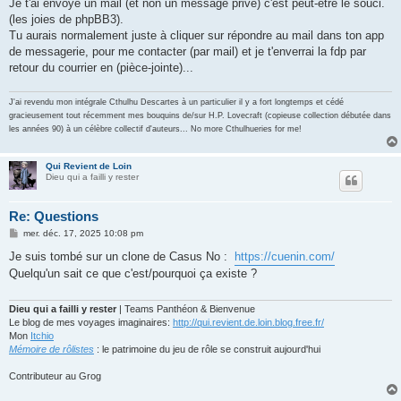
Je t'ai envoyé un mail (et non un message privé) c'est peut-être le souci.
(les joies de phpBB3).
Tu aurais normalement juste à cliquer sur répondre au mail dans ton app
de messagerie, pour me contacter (par mail) et je t'enverrai la fdp par
retour du courrier en (pièce-jointe)...
J'ai revendu mon intégrale Cthulhu Descartes à un particulier il y a fort longtemps et cédé
gracieusement tout récemment mes bouquins de/sur H.P. Lovecraft (copieuse collection débutée dans
les années 90) à un célèbre collectif d'auteurs... No more Cthulhueries for me!
Qui Revient de Loin
Dieu qui a failli y rester
Re: Questions
M
mer. déc. 17, 2025 10:08 pm
e
s
Je suis tombé sur un clone de Casus No :
https://cuenin.com/
s
Quelqu'un sait ce que c'est/pourquoi ça existe ?
a
g
e
Dieu qui a failli y rester
| Teams Panthéon & Bienvenue
Le blog de mes voyages imaginaires:
http://qui.revient.de.loin.blog.free.fr/
Mon
Itchio
Mémoire de rôlistes
: le patrimoine du jeu de rôle se construit aujourd'hui
Contributeur au Grog