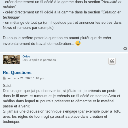
- créer directement un fil dédié à la gamme dans la section
"Actualité et
médias"
- créer directement un fil dédié à la gamme dans la section
"Création et
technique"
-
un mélange de tout ça (un fil quelque part et annoncer les sorties dans
News et rumeurs par exemple)
Du coup je préfère poser la question en amont plutôt que de créer
involontairement du travail de modération...
Orlov
Dieu d'après le panthéon
Re: Questions
M
ven. nov. 21, 2025 1:10 pm
e
s
Salut,
s
Des usages que j'ai pu observer ici, si j'étais toi, je créerais un poste
a
g
dans le fil news et rumeurs et je créerais un fil dédié en section Actu et
e
médias dans lequel tu pourrais présenter ta démarche et le matériel
passé et à venir.
Si jamais une discussion technique s'engage (par exemple jouer à TofC
avec les règles de toon rpg) ça aurait sa place dans création et
technique.