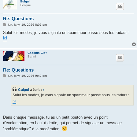
Guigui
Evêque
Re: Questions
M
lun. janv. 19, 2026 8:07 pm
e
s
Salut les modos, je vous signale un spammeur passé sous les radars :
s
ici
a
g
e
Cassius Clef
Banni
Re: Questions
M
lun. janv. 19, 2026 9:42 pm
e
s
s
Guigui
a écrit :
↑
a
g
Salut les modos, je vous signale un spammeur passé sous les radars :
e
ici
Dans chaque message, tu as un petit bouton avec un point
d'exclamation, en haut à droite, qui permet de signaler un message
"problématique" à la modération.