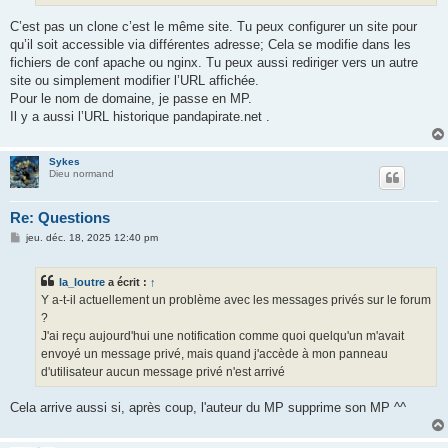
C’est pas un clone c’est le même site. Tu peux configurer un site pour
qu’il soit accessible via différentes adresse; Cela se modifie dans les
fichiers de conf apache ou nginx. Tu peux aussi rediriger vers un autre
site ou simplement modifier l’URL affichée.
Pour le nom de domaine, je passe en MP.
Il y a aussi l’URL historique pandapirate.net .
Sykes
Dieu normand
Re: Questions
M
jeu. déc. 18, 2025 12:40 pm
e
s
s
la_loutre
a écrit :
↑
a
g
Y a-t-il actuellement un problème avec les messages privés sur le forum
e
?
J'ai reçu aujourd'hui une notification comme quoi quelqu'un m'avait
envoyé un message privé, mais quand j'accède à mon panneau
d'utilisateur aucun message privé n'est arrivé
Cela arrive aussi si, après coup, l'auteur du MP supprime son MP ^^