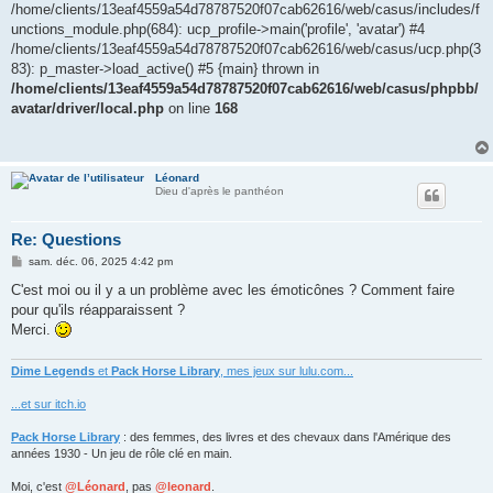
/home/clients/13eaf4559a54d78787520f07cab62616/web/casus/includes/f
unctions_module.php(684): ucp_profile->main('profile', 'avatar') #4
/home/clients/13eaf4559a54d78787520f07cab62616/web/casus/ucp.php(3
83): p_master->load_active() #5 {main} thrown in
/home/clients/13eaf4559a54d78787520f07cab62616/web/casus/phpbb/
avatar/driver/local.php
on line
168
Léonard
Dieu d'après le panthéon
Re: Questions
M
sam. déc. 06, 2025 4:42 pm
e
s
C'est moi ou il y a un problème avec les émoticônes ? Comment faire
s
pour qu'ils réapparaissent ?
a
g
Merci.
e
Dime Legends
et
Pack Horse Library
, mes jeux sur lulu.com...
...et sur itch.io
Pack Horse Library
: des femmes, des livres et des chevaux dans l'Amérique des
années 1930 - Un jeu de rôle clé en main.
Moi, c'est
@Léonard
, pas
@leonard
.