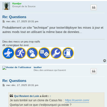
Kandjar
Envoyé de la Source
Re: Questions
M
mer. déc. 17, 2025 10:31 pm
e
s
Probablement un site "technique" pour tester/déployer les mises à jour et
s
autres mods tout en utilisant la même base de données...
a
g
e
Dieu des mecs un peu trop naïfs
dK synergique for ever
tauther
Dieu des animaux qui bavent
Re: Questions
M
mer. déc. 17, 2025 10:31 pm
e
s
s
Qui Revient de Loin
a écrit :
↑
a
g
Je suis tombé sur un clone de Casus No :
https://cuenin.com/
e
Quelqu'un sait ce que c'est/pourquoi ça existe ?