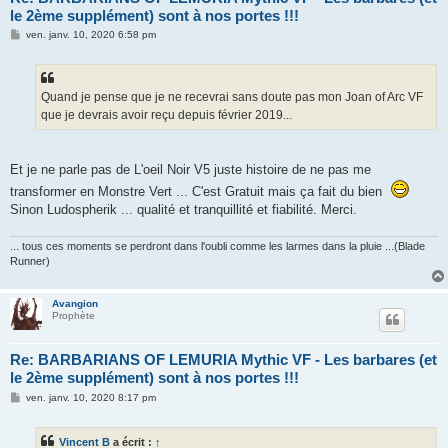
le 2ème supplément) sont à nos portes !!!
M
ven. janv. 10, 2020 6:58 pm
e
s
s
a
g
Quand je pense que je ne recevrai sans doute pas mon Joan of Arc VF
e
que je devrais avoir reçu depuis février 2019...
Et je ne parle pas de L'oeil Noir V5 juste histoire de ne pas me
transformer en Monstre Vert ... C'est Gratuit mais ça fait du bien
Sinon Ludospherik ... qualité et tranquillité et fiabilité. Merci.
... tous ces moments se perdront dans l'oubli comme les larmes dans la pluie ...(Blade
Runner)
Avangion
Prophète
Re: BARBARIANS OF LEMURIA Mythic VF - Les barbares (et
le 2ème supplément) sont à nos portes !!!
M
ven. janv. 10, 2020 8:17 pm
e
s
s
Vincent B
a écrit :
↑
a