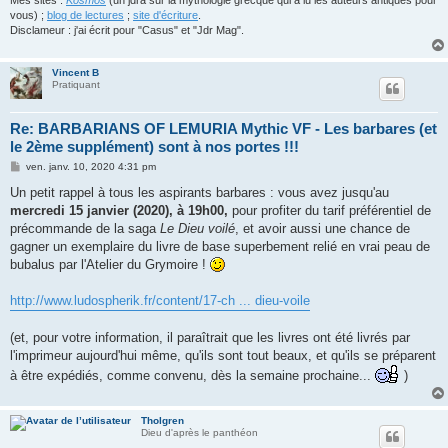
Mes sites :
Kosmos
(un jdra sur la mythologie grecque qui a lu les auteurs antiques pour
vous) ;
blog de lectures
;
site d'écriture
.
Disclameur : j'ai écrit pour "Casus" et "Jdr Mag".
Vincent B
Pratiquant
Re: BARBARIANS OF LEMURIA Mythic VF - Les barbares (et
le 2ème supplément) sont à nos portes !!!
M
ven. janv. 10, 2020 4:31 pm
e
s
Un petit rappel à tous les aspirants barbares : vous avez jusqu'au
s
mercredi 15 janvier (2020), à 19h00,
pour profiter du tarif préférentiel de
a
g
précommande de la saga
Le Dieu voilé
, et avoir aussi une chance de
e
gagner un exemplaire du livre de base superbement relié en vrai peau de
bubalus par l'Atelier du Grymoire !
http://www.ludospherik.fr/content/17-ch ... dieu-voile
(et, pour votre information, il paraîtrait que les livres ont été livrés par
l'imprimeur aujourd'hui même, qu'ils sont tout beaux, et qu'ils se préparent
à être expédiés, comme convenu, dès la semaine prochaine...
)
Tholgren
Dieu d'après le panthéon