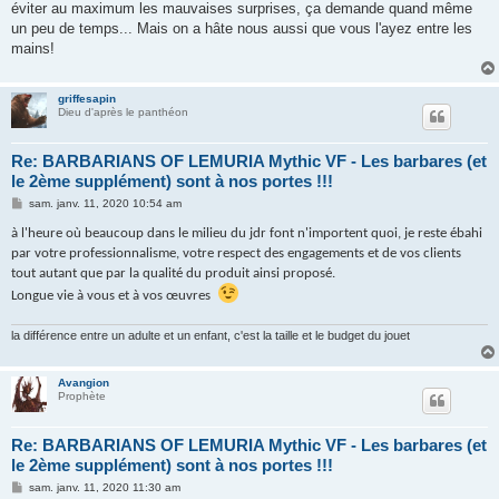
éviter au maximum les mauvaises surprises, ça demande quand même
un peu de temps... Mais on a hâte nous aussi que vous l'ayez entre les
mains!
griffesapin
Dieu d'après le panthéon
Re: BARBARIANS OF LEMURIA Mythic VF - Les barbares (et
le 2ème supplément) sont à nos portes !!!
M
sam. janv. 11, 2020 10:54 am
e
s
à l'heure où beaucoup dans le milieu du jdr font n'importent quoi, je reste ébahi
s
par votre professionnalisme, votre respect des engagements et de vos clients
a
g
tout autant que par la qualité du produit ainsi proposé.
e
Longue vie à vous et à vos œuvres
la différence entre un adulte et un enfant, c'est la taille et le budget du jouet
Avangion
Prophète
Re: BARBARIANS OF LEMURIA Mythic VF - Les barbares (et
le 2ème supplément) sont à nos portes !!!
M
sam. janv. 11, 2020 11:30 am