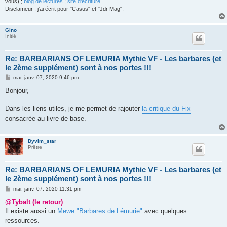
vous) ;
blog de lectures
;
site d'écriture
.
Disclameur : j'ai écrit pour "Casus" et "Jdr Mag".
Gino
Initié
Re: BARBARIANS OF LEMURIA Mythic VF - Les barbares (et
le 2ème supplément) sont à nos portes !!!
M
mar. janv. 07, 2020 9:46 pm
e
s
Bonjour,
s
a
g
Dans les liens utiles, je me permet de rajouter
la critique du Fix
e
consacrée au livre de base.
Dyvim_star
Prêtre
Re: BARBARIANS OF LEMURIA Mythic VF - Les barbares (et
le 2ème supplément) sont à nos portes !!!
M
mar. janv. 07, 2020 11:31 pm
e
s
@Tybalt (le retour)
s
Il existe aussi un
Mewe "Barbares de Lémurie"
avec quelques
a
g
ressources.
e