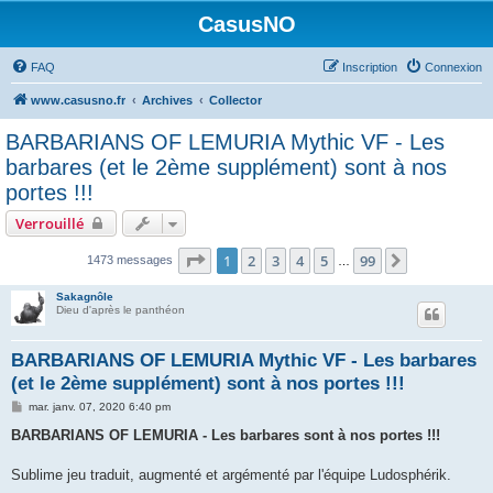
CasusNO
FAQ
Inscription
Connexion
www.casusno.fr
Archives
Collector
BARBARIANS OF LEMURIA Mythic VF - Les
barbares (et le 2ème supplément) sont à nos
portes !!!
Verrouillé
Page
1
sur
99
1
2
3
4
5
99
Suivant
1473 messages
…
Sakagnôle
Dieu d'après le panthéon
BARBARIANS OF LEMURIA Mythic VF - Les barbares
(et le 2ème supplément) sont à nos portes !!!
M
mar. janv. 07, 2020 6:40 pm
e
s
BARBARIANS OF LEMURIA - Les barbares sont à nos portes !!!
s
a
g
Sublime jeu traduit, augmenté et argémenté par l'équipe Ludosphérik.
e