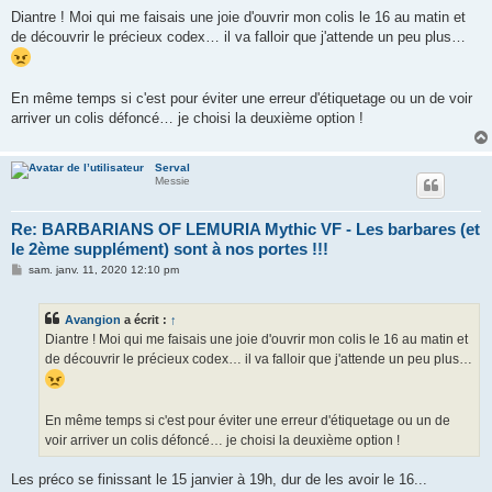
e
s
Diantre ! Moi qui me faisais une joie d'ouvrir mon colis le 16 au matin et
s
de découvrir le précieux codex… il va falloir que j'attende un peu plus…
a
g
e
En même temps si c'est pour éviter une erreur d'étiquetage ou un de voir
arriver un colis défoncé… je choisi la deuxième option !
Serval
Messie
Re: BARBARIANS OF LEMURIA Mythic VF - Les barbares (et
le 2ème supplément) sont à nos portes !!!
M
sam. janv. 11, 2020 12:10 pm
e
s
s
Avangion
a écrit :
↑
a
g
Diantre ! Moi qui me faisais une joie d'ouvrir mon colis le 16 au matin et
e
de découvrir le précieux codex… il va falloir que j'attende un peu plus…
En même temps si c'est pour éviter une erreur d'étiquetage ou un de
voir arriver un colis défoncé… je choisi la deuxième option !
Les préco se finissant le 15 janvier à 19h, dur de les avoir le 16...