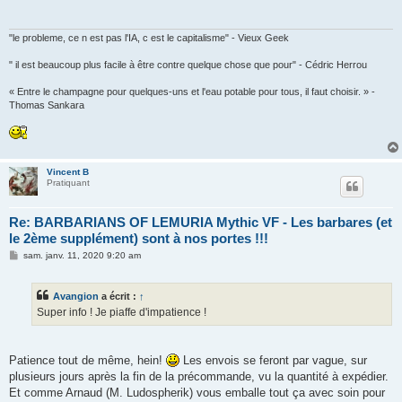
a
g
e
"le probleme, ce n est pas l'IA, c est le capitalisme" - Vieux Geek
" il est beaucoup plus facile à être contre quelque chose que pour" - Cédric Herrou
« Entre le champagne pour quelques-uns et l'eau potable pour tous, il faut choisir. » -
Thomas Sankara
Vincent B
Pratiquant
Re: BARBARIANS OF LEMURIA Mythic VF - Les barbares (et
le 2ème supplément) sont à nos portes !!!
M
sam. janv. 11, 2020 9:20 am
e
s
s
Avangion
a écrit :
↑
a
g
Super info ! Je piaffe d'impatience !
e
Patience tout de même, hein!
Les envois se feront par vague, sur
plusieurs jours après la fin de la précommande, vu la quantité à expédier.
Et comme Arnaud (M. Ludospherik) vous emballe tout ça avec soin pour