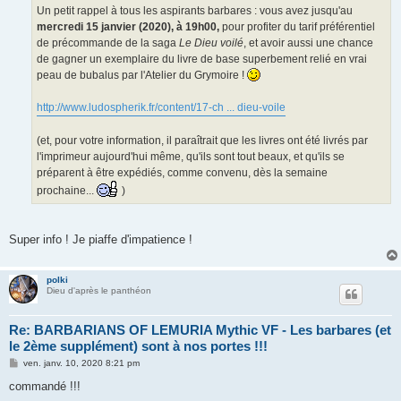
g
Un petit rappel à tous les aspirants barbares : vous avez jusqu'au
e
mercredi 15 janvier (2020), à 19h00,
pour profiter du tarif préférentiel
de précommande de la saga
Le Dieu voilé
, et avoir aussi une chance
de gagner un exemplaire du livre de base superbement relié en vrai
peau de bubalus par l'Atelier du Grymoire !
http://www.ludospherik.fr/content/17-ch ... dieu-voile
(et, pour votre information, il paraîtrait que les livres ont été livrés par
l'imprimeur aujourd'hui même, qu'ils sont tout beaux, et qu'ils se
préparent à être expédiés, comme convenu, dès la semaine
prochaine...
)
Super info ! Je piaffe d'impatience !
polki
Dieu d'après le panthéon
Re: BARBARIANS OF LEMURIA Mythic VF - Les barbares (et
le 2ème supplément) sont à nos portes !!!
M
ven. janv. 10, 2020 8:21 pm
e
s
commandé !!!
s