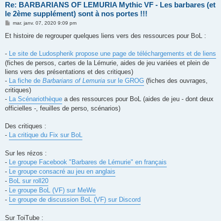
Re: BARBARIANS OF LEMURIA Mythic VF - Les barbares (et
le 2ème supplément) sont à nos portes !!!
M
mar. janv. 07, 2020 9:09 pm
e
s
Et histoire de regrouper quelques liens vers des ressources pour BoL :
s
a
g
-
Le site de Ludospherik propose une page de téléchargements et de liens
e
(fiches de persos, cartes de la Lémurie, aides de jeu variées et plein de
liens vers des présentations et des critiques)
-
La fiche de
Barbarians of Lemuria
sur le GROG
(fiches des ouvrages,
critiques)
-
La Scénariothèque
a des ressources pour BoL (aides de jeu - dont deux
officielles -, feuilles de perso, scénarios)
Des critiques :
-
La critique du Fix sur BoL
Sur les rézos :
-
Le groupe Facebook "Barbares de Lémurie" en français
-
Le groupe consacré au jeu en anglais
-
BoL sur roll20
-
Le groupe BoL (VF) sur MeWe
-
Le groupe de discussion BoL (VF) sur Discord
Sur ToiTube :