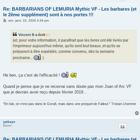
Re: BARBARIANS OF LEMURIA Mythic VF - Les barbares (et
le 2ème supplément) sont à nos portes !!!
M
ven. janv. 10, 2020 4:34 pm
e
s
s
Vincent B
a écrit :
↑
a
g
(et, pour votre information, il paraîtrait que les livres ont été livrés par
e
l'imprimeur aujourd'hui même, qu'ils sont tout beaux, et qu'ils se
préparent à être expédiés, comme convenu, dès la semaine
prochaine...
)
He ben, ça c'est de l'efficacité !
Quand je pense que je ne recevrai sans doute pas mon Joan of Arc VF
que je devrais avoir reçu depuis février 2019...
"En fait, on n’est pas dans le Gorafi, mais dans une prequel de Fallout." Tristan Lhomme
ypikaye
Banni
Re: BARBARIANS OF LEMURIA Mythic VF - Les barbares (et