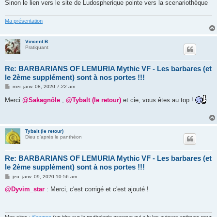
Sinon le lien vers le site de Ludospherique pointe vers la scenariothèque
Ma présentation
Vincent B
Pratiquant
Re: BARBARIANS OF LEMURIA Mythic VF - Les barbares (et
le 2ème supplément) sont à nos portes !!!
M
mer. janv. 08, 2020 7:22 am
e
s
Merci
@Sakagnôle
,
@Tybalt (le retour)
et cie, vous êtes au top !
s
a
g
e
Tybalt (le retour)
Dieu d'après le panthéon
Re: BARBARIANS OF LEMURIA Mythic VF - Les barbares (et
le 2ème supplément) sont à nos portes !!!
M
jeu. janv. 09, 2020 10:56 am
e
s
@Dyvim_star
: Merci, c'est corrigé et c'est ajouté !
s
a
g
e