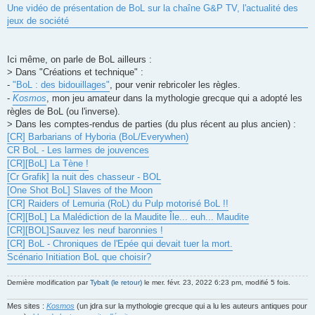
Une vidéo de présentation de BoL sur la chaîne G&P TV, l'actualité des
jeux de société
Ici même, on parle de BoL ailleurs :
> Dans "Créations et technique" :
-
"BoL : des bidouillages"
, pour venir rebricoler les règles.
-
Kosmos
, mon jeu amateur dans la mythologie grecque qui a adopté les
règles de BoL (ou l'inverse).
> Dans les comptes-rendus de parties (du plus récent au plus ancien) :
[CR] Barbarians of Hyboria (BoL/Everywhen)
CR BoL - Les larmes de jouvences
[CR][BoL] La Tène !
[Cr Grafik] la nuit des chasseur - BOL
[One Shot BoL] Slaves of the Moon
[CR] Raiders of Lemuria (RoL) du Pulp motorisé BoL !!
[CR][BoL] La Malédiction de la Maudite Île... euh... Maudite
[CR][BOL]Sauvez les neuf baronnies !
[CR] BoL - Chroniques de l'Epée qui devait tuer la mort.
Scénario Initiation BoL que choisir?
Dernière modification par
Tybalt (le retour)
le mer. févr. 23, 2022 6:23 pm, modifié 5 fois.
Mes sites :
Kosmos
(un jdra sur la mythologie grecque qui a lu les auteurs antiques pour