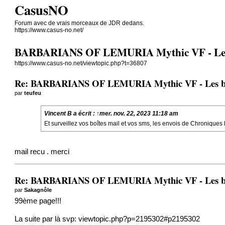
CasusNO
Forum avec de vrais morceaux de JDR dedans.
https://www.casus-no.net/
BARBARIANS OF LEMURIA Mythic VF - Les barb
https://www.casus-no.net/viewtopic.php?t=36807
Re: BARBARIANS OF LEMURIA Mythic VF - Les barbar
par
teufeu
Vincent B
a écrit :
↑
mer. nov. 22, 2023 11:18 am
Et surveillez vos boîtes mail et vos sms, les envois de Chronique
mail recu . merci
Re: BARBARIANS OF LEMURIA Mythic VF - Les barbar
par
Sakagnôle
99ème page!!!
La suite par là svp:
viewtopic.php?p=2195302#p2195302