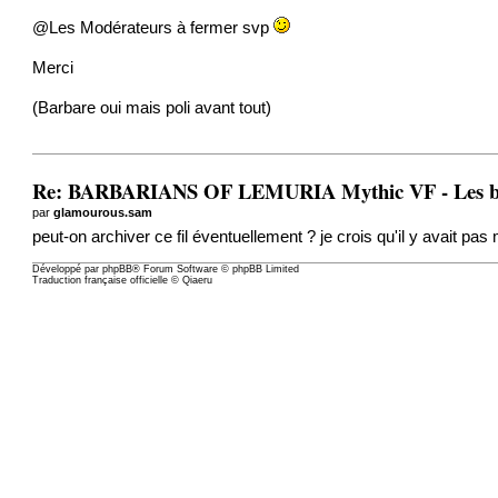
@Les Modérateurs à fermer svp
Merci
(Barbare oui mais poli avant tout)
Re: BARBARIANS OF LEMURIA Mythic VF - Les barbar
par
glamourous.sam
peut-on archiver ce fil éventuellement ? je crois qu'il y avait pa
Développé par
phpBB
® Forum Software © phpBB Limited
Traduction française officielle
©
Qiaeru