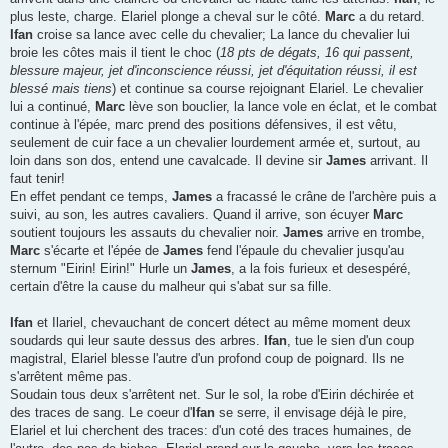
plus leste, charge. Elariel plonge a cheval sur le côté.
Marc
a du retard.
Ifan
croise sa lance avec celle du chevalier; La lance du chevalier lui
broie les côtes mais il tient le choc (
18 pts de dégats, 16 qui passent,
blessure majeur, jet d'inconscience réussi, jet d'équitation réussi, il est
blessé mais tiens
) et continue sa course rejoignant Elariel. Le chevalier
lui a continué,
Marc
lève son bouclier, la lance vole en éclat, et le combat
continue à l'épée, marc prend des positions défensives, il est vêtu,
seulement de cuir face a un chevalier lourdement armée et, surtout, au
loin dans son dos, entend une cavalcade. Il devine sir
James
arrivant. Il
faut tenir!
En effet pendant ce temps,
James
a fracassé le crâne de l'archère puis a
suivi, au son, les autres cavaliers. Quand il arrive, son écuyer
Marc
soutient toujours les assauts du chevalier noir.
James
arrive en trombe,
Marc
s'écarte et l'épée de
James
fend l'épaule du chevalier jusqu'au
sternum "Eirin! Eirin!" Hurle un
James
, a la fois furieux et desespéré,
certain d'être la cause du malheur qui s'abat sur sa fille.
Ifan
et Ilariel, chevauchant de concert détect au même moment deux
soudards qui leur saute dessus des arbres.
Ifan
, tue le sien d'un coup
magistral, Elariel blesse l'autre d'un profond coup de poignard. Ils ne
s'arrêtent même pas.
Soudain tous deux s'arrêtent net. Sur le sol, la robe d'Eirin déchirée et
des traces de sang. Le coeur d'
Ifan
se serre, il envisage déjà le pire,
Elariel et lui cherchent des traces: d'un coté des traces humaines, de