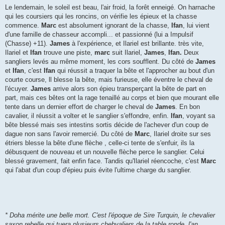
Le lendemain, le soleil est beau, l'air froid, la forêt enneigé. On harnache
qui les coursiers qui les roncins, on vérifie les épieux et la chasse
commence.
Marc
est absolument ignorant de la chasse,
Ifan
, lui vient
d'une famille de chasseur accompli... et passionné (lui a Impulsif
(Chasse) +11).
James
à l'expérience, et Ilariel est brillante. très vite,
Ilariel et
Ifan
trouve une piste,
marc
suit Ilariel,
James
,
Ifan.
Deux
sangliers levés au même moment, les cors soufflent. Du côté de
James
et
Ifan
, c'est
Ifan
qui réussit a traquer la bête et l'approcher au bout d'un
courte course, ll blesse la bête, mais furieuse, elle éventre le cheval de
l'écuyer.
James
arrive alors son épieu transperçant la bête de part en
part, mais ces bêtes ont la rage tenaillé au corps et bien que mourant elle
tente dans un dernier effort de charger le cheval de
James
. En bon
cavalier, il réussit a volter et le sanglier s'effondre, enfin.
Ifan
, voyant sa
bête blessé mais ses intestins sortis décide de l'achever d'un coup de
dague non sans l'avoir remercié. Du côté de
Marc
, Ilariel droite sur ses
étriers blesse la bête d'une flèche , celle-ci tente de s'enfuir, ils la
débusquent de nouveau et un nouvelle flèche perce le sanglier. Celui
blessé gravement, fait enfin face. Tandis qu'Ilariel réencoche, c'est
Marc
qui l'abat d'un coup d'épieu puis évite l'ultime charge du sanglier.
* Doha mérite une belle mort. C'est l'époque de Sire Turquin, le chevalier
saxon rebelle qui tuera plusieurs chebvaliers de la table ronde, l'an