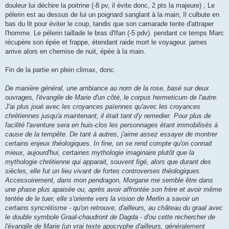
douleur lui déchire la poitrine (-8 pv, il évite donc, 2 pts la majeure) ; Le
pélerin est au dessus de lui un poignard sanglant à la main; Il culbute en
bas du lit pour éviter le coup, tandis que son camarade tente d'attraper
l'homme. Le pélerin taillade le bras d'Ifan (-5 pdv). pendant ce temps Marc
récupère son épée et frappe, étendant raide mort le voyageur. james
arrive alors en chemise de nuit, épée à la main.
Fin de la partie en plein climax, donc.
De manière général, une ambiance au nom de la rose, basé sur deux
ouvrages, l'évangile de Marie d'un côté, le corpus hermeticum de l'autre.
J'ai plus joué avec les croyances païennes qu'avec les croyances
chrétiennes jusqu'a maintenant, il était tant d'y remedier. Pour plus de
facilité l'aventure sera en huis-clos les personnages étant immobilisés à
cause de la tempête. De tant à autres, j'aime assez essayer de montrer
certains enjeux théologiques. In fine, on se rend compte qu'on connait
mieux, aujourd'hui, certaines mythologie imaginaire plutôt que la
mythologie chrétienne qui apparait, souvent figé, alors que durant des
siècles, elle fut un lieu vivant de fortes controverses théologiques.
Accessoirement, dans mon pendragon, Morgane me semble être dans
une phase plus apaisée ou, après avoir affrontée son frère et avoir même
tentée de le tuer, elle s'oriente vers la vision de Merlin a savoir un
certains syncrétisme - qu'on retrouve, d'ailleurs, au château du graal avec
le double symbole Graal-chaudront de Dagda - d'ou cette rechercher de
l'évangile de Marie (un vrai texte apocryphe d'ailleurs, généralement