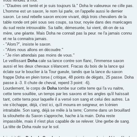
vous rendiez a moi."
- "D'autres ont tenté et je suis toujours là." Doha le valeureux ne cille pas.
L'homme est un saxon, le nom lui parle, on l'appelle aussi le dernier
saxon. Le seul rebelle saxon encore vivant, déjà trois chevaliers de la
table ronde ont péri sous ses coups, sa tour, noyée dans des marécages
du sud reste introuvable. Sa taille, démesurée, lui vient, dit-on de sa
mère, une géante. Mais Doha ne connait pas la peur. ne l'a jamais connu
et ne la connaitra jamais.
- "Alors?", insiste le saxon.
- "Alors nous allons en découdre."
- "Je n'en attendais pas moins de vous."
Le veillissant
Doha
cale sa lance contre son flanc, l'immense saxon
aussi et les deux chevaux s'élancent. Fracas du bois de la lance qui
éclate sur le bouclier à la Tour gueule, tandis que la lance du saxon
frappe Doha en plein torse.( critique, 48 points de dégats, 25 passe. Doha
passe à -3. Il chute de cheval, reperd 3 point: -6).
Lourdement, le corps de
Doha
tombe sur cette terre qui l'a vu naitre,
cette terre souillée, un temps par les saxons et les angles qu'il haïssait
tant, cette terra pour laquelle il a versé son sang et celui des autres. La
vie s'échappe, déjà, c'est ici, qu'il mourra en seigneur, en Icénien
intraitable. Son sang, déjà se mêle à la terre; Comme dans un brouillard
la silouhette du Saxon s'approche, hache à la main. Doha reste
impassible, mais il n'est plus capable de se relever. Une gerbe de sang.
La tête de Doha roule sur le sol.