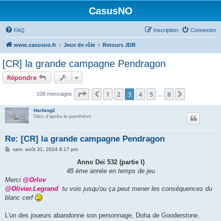
CasusNO
FAQ
Inscription
Connexion
www.casusno.fr
Jeux de rôle
Retours JDR
[CR] la grande campagne Pendragon
Répondre
Page
3
sur
8
1
2
3
4
5
8
Précédent
Suivant
108 messages
…
Harfang2
Dieu d'après le panthéon
Re: [CR] la grande campagne Pendragon
M
sam. août 31, 2024 8:17 pm
e
s
Anno Dei 532 (partie I)
s
48 ème année en temps de jeu
a
g
Merci
@Orlov
e
@Olivier.Legrand
tu vois jusqu'ou ça peut mener les conséquences du
blanc cerf
L'un des joueurs abandonne son personnage, Doha de Gooderstone.