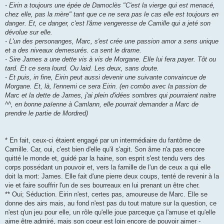
- Eirin a toujours une épée de Damoclès "C'est la vierge qui est menacé,
chez elle, pas la mère" tant que ce ne sera pas le cas elle est toujours en
danger. Et, ce danger, c'est l'âme vengeresse de Camille qui a jeté son
dévolue sur elle.
- L'un des personanges, Marc, s'est crée une passion amor a sens unique
et a des niveaux demesurés. ca sent le drame.
- Sire James a une dette vis à vis de Morgane. Elle lui fera payer. Tôt ou
tard. Et ce sera lourd. Ou laid. Les deux, sans doute.
- Et puis, in fine, Eirin peut aussi devenir une suivante convaincue de
Morgane. Et, là, l'ennemi ce sera Eirin. (en combo avec la passion de
Marc et la dette de James, j'ai plein d'idées sombres qui pourraient naitre
^^, en bonne païenne à Camlann, elle pourrait demander a Marc de
prendre le partie de Mordred)
* En fait, ceux-ci étaient engagé par un intermédiaire du fantôme de
Camille. Car, oui, c'est bien d'elle qu'il s'agit. Son âme n'a pas encore
quitté le monde et, guidé par la haine, son esprit s'est tendu vers des
corps possédant un pouvoir et, vers la famille de l'un de ceux a qui elle
doit la mort: James. Elle fait d'une pierre deux coups, tenté de revenir à la
vie et faire souffrir l'un de ses bourreaux en lui prenant un être cher.
** Oui; Séduction. Eirin n'est, certes pas, amoureuse de Marc. Elle se
donne des airs mais, au fond n'est pas du tout mature sur la question, ce
n'est q'un jeu pour elle, un rôle qu'elle joue parceque ça l'amuse et qu'elle
aime être admiré, mais son coeur est loin encore de pouvoir aimer -