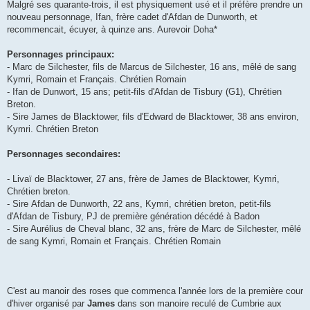
Malgré ses quarante-trois, il est physiquement usé et il préfère prendre un
nouveau personnage, Ifan, frère cadet d'Afdan de Dunworth, et
recommencait, écuyer, à quinze ans. Aurevoir Doha*
Personnages principaux:
- Marc de Silchester, fils de Marcus de Silchester, 16 ans, mêlé de sang
Kymri, Romain et Français. Chrétien Romain
- Ifan de Dunwort, 15 ans; petit-fils d'Afdan de Tisbury (G1), Chrétien
Breton.
- Sire James de Blacktower, fils d'Edward de Blacktower, 38 ans environ,
Kymri. Chrétien Breton
Personnages secondaires:
- Livaï de Blacktower, 27 ans, frère de James de Blacktower, Kymri,
Chrétien breton.
- Sire Afdan de Dunworth, 22 ans, Kymri, chrétien breton, petit-fils
d'Afdan de Tisbury, PJ de première génération décédé à Badon
- Sire Aurélius de Cheval blanc, 32 ans, frère de Marc de Silchester, mêlé
de sang Kymri, Romain et Français. Chrétien Romain
C'est au manoir des roses que commenca l'année lors de la première cour
d'hiver organisé par
James
dans son manoire reculé de Cumbrie aux