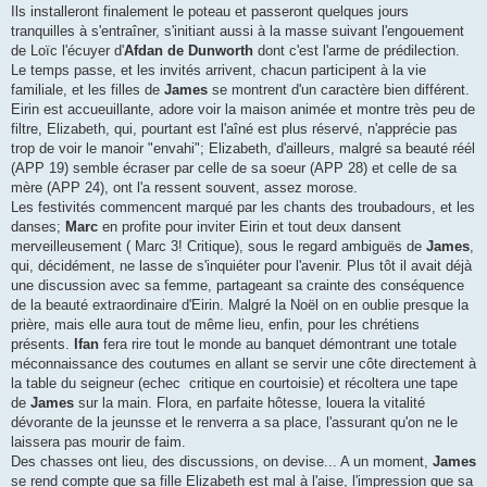
Ils installeront finalement le poteau et passeront quelques jours
tranquilles à s'entraîner, s'initiant aussi à la masse suivant l'engouement
de Loïc l'écuyer d'
Afdan de Dunworth
dont c'est l'arme de prédilection.
Le temps passe, et les invités arrivent, chacun participent à la vie
familiale, et les filles de
James
se montrent d'un caractère bien différent.
Eirin est accueuillante, adore voir la maison animée et montre très peu de
filtre, Elizabeth, qui, pourtant est l'aîné est plus réservé, n'apprécie pas
trop de voir le manoir "envahi"; Elizabeth, d'ailleurs, malgré sa beauté réél
(APP 19) semble écraser par celle de sa soeur (APP 28) et celle de sa
mère (APP 24), ont l'a ressent souvent, assez morose.
Les festivités commencent marqué par les chants des troubadours, et les
danses;
Marc
en profite pour inviter Eirin et tout deux dansent
merveilleusement ( Marc 3! Critique), sous le regard ambiguës de
James
,
qui, décidément, ne lasse de s'inquiéter pour l'avenir. Plus tôt il avait déjà
une discussion avec sa femme, partageant sa crainte des conséquence
de la beauté extraordinaire d'Eirin. Malgré la Noël on en oublie presque la
prière, mais elle aura tout de même lieu, enfin, pour les chrétiens
présents.
Ifan
fera rire tout le monde au banquet démontrant une totale
méconnaissance des coutumes en allant se servir une côte directement à
la table du seigneur (echec critique en courtoisie) et récoltera une tape
de
James
sur la main. Flora, en parfaite hôtesse, louera la vitalité
dévorante de la jeunsse et le renverra a sa place, l'assurant qu'on ne le
laissera pas mourir de faim.
Des chasses ont lieu, des discussions, on devise... A un moment,
James
se rend compte que sa fille Elizabeth est mal à l'aise, l'impression que sa