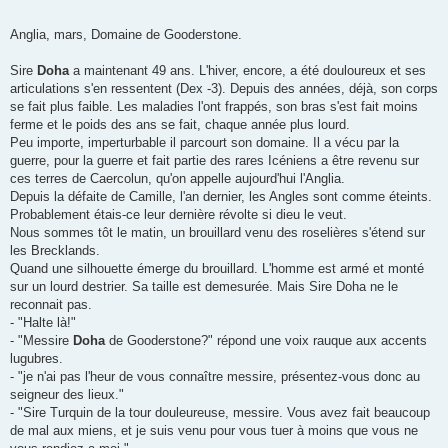
a
g
e
Anglia, mars, Domaine de Gooderstone.
Sire
Doha
a maintenant 49 ans. L'hiver, encore, a été douloureux et ses
articulations s'en ressentent (Dex -3). Depuis des années, déjà, son corps
se fait plus faible. Les maladies l'ont frappés, son bras s'est fait moins
ferme et le poids des ans se fait, chaque année plus lourd.
Peu importe, imperturbable il parcourt son domaine. Il a vécu par la
guerre, pour la guerre et fait partie des rares Icéniens a être revenu sur
ces terres de Caercolun, qu'on appelle aujourd'hui l'Anglia.
Depuis la défaite de Camille, l'an dernier, les Angles sont comme éteints.
Probablement étais-ce leur dernière révolte si dieu le veut.
Nous sommes tôt le matin, un brouillard venu des roselières s'étend sur
les Brecklands.
Quand une silhouette émerge du brouillard. L'homme est armé et monté
sur un lourd destrier. Sa taille est demesurée. Mais Sire Doha ne le
reconnait pas.
- "Halte là!"
- "Messire
Doha
de Gooderstone?" répond une voix rauque aux accents
lugubres.
- "je n'ai pas l'heur de vous connaître messire, présentez-vous donc au
seigneur des lieux."
- "Sire Turquin de la tour douleureuse, messire. Vous avez fait beaucoup
de mal aux miens, et je suis venu pour vous tuer à moins que vous ne