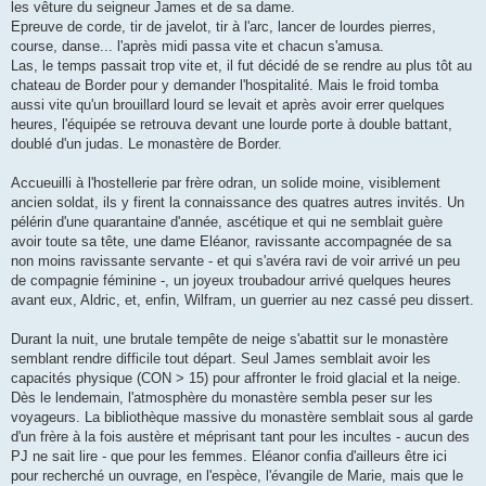
les vêture du seigneur James et de sa dame.
Epreuve de corde, tir de javelot, tir à l'arc, lancer de lourdes pierres,
course, danse... l'après midi passa vite et chacun s'amusa.
Las, le temps passait trop vite et, il fut décidé de se rendre au plus tôt au
chateau de Border pour y demander l'hospitalité. Mais le froid tomba
aussi vite qu'un brouillard lourd se levait et après avoir errer quelques
heures, l'équipée se retrouva devant une lourde porte à double battant,
doublé d'un judas. Le monastère de Border.
Accueuilli à l'hostellerie par frère odran, un solide moine, visiblement
ancien soldat, ils y firent la connaissance des quatres autres invités. Un
pélérin d'une quarantaine d'année, ascétique et qui ne semblait guère
avoir toute sa tête, une dame Eléanor, ravissante accompagnée de sa
non moins ravissante servante - et qui s'avéra ravi de voir arrivé un peu
de compagnie féminine -, un joyeux troubadour arrivé quelques heures
avant eux, Aldric, et, enfin, Wilfram, un guerrier au nez cassé peu dissert.
Durant la nuit, une brutale tempête de neige s'abattit sur le monastère
semblant rendre difficile tout départ. Seul James semblait avoir les
capacités physique (CON > 15) pour affronter le froid glacial et la neige.
Dès le lendemain, l'atmosphère du monastère sembla peser sur les
voyageurs. La bibliothèque massive du monastère semblait sous al garde
d'un frère à la fois austère et méprisant tant pour les incultes - aucun des
PJ ne sait lire - que pour les femmes. Eléanor confia d'ailleurs être ici
pour recherché un ouvrage, en l'espèce, l'évangile de Marie, mais que le