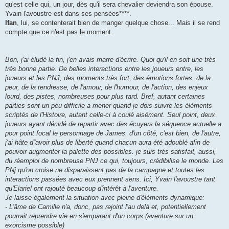
qu'est celle qui, un jour, dès qu'il sera chevalier deviendra son épouse.
Yvain l'avoustre est dans ses pensées****.
Ifan
, lui, se contenterait bien de manger quelque chose... Mais il se rend
compte que ce n'est pas le moment.
Bon, j'ai éludé la fin, j'en avais marre d'écrire. Quoi qu'il en soit une très
très bonne partie. De belles interactions entre les joueurs entre, les
joueurs et les PNJ, des moments très fort, des émotions fortes, de la
peur, de la tendresse, de l'amour, de l'humour, de l'action, des enjeux
lourd, des pistes, nombreuses pour plus tard. Bref, autant certaines
parties sont un peu difficile a mener quand je dois suivre les éléments
scriptés de l'Histoire, autant celle-ci à coulé aisément. Seul point, deux
joueurs ayant décidé de repartir avec des écuyers la séquence actuelle a
pour point focal le personnage de James. d'un côté, c'est bien, de l'autre,
j'ai hâte d''avoir plus de liberté quand chacun aura été adoublé afin de
pouvoir augmenter la palette des possibles. je suis très satisfait, aussi,
du réemploi de nombreuse PNJ ce qui, toujours, crédibilise le monde. Les
PNj qu'on croise ne disparaissent pas de la campagne et toutes les
interactions passées avec eux prennent sens. Ici, Yvain l'avoustre tant
qu'Elariel ont rajouté beaucoup d'intérêt à l'aventure.
Je laisse également la situation avec pleine d'éléments dynamique:
- L'âme de Camille n'a, donc, pas rejoint l'au delà et, potentiellement
pourrait reprendre vie en s'emparant d'un corps (aventure sur un
exorcisme possible)