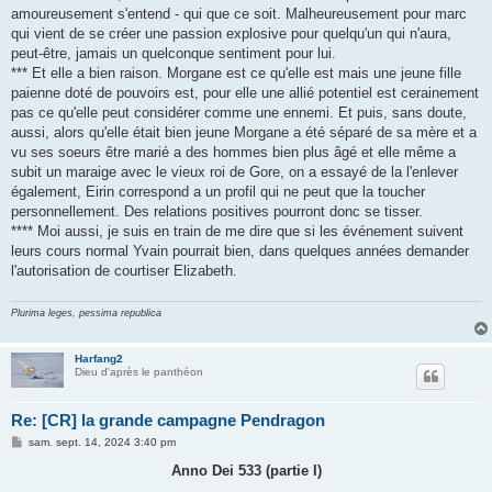
amoureusement s'entend - qui que ce soit. Malheureusement pour marc
qui vient de se créer une passion explosive pour quelqu'un qui n'aura,
peut-être, jamais un quelconque sentiment pour lui.
*** Et elle a bien raison. Morgane est ce qu'elle est mais une jeune fille
paienne doté de pouvoirs est, pour elle une allié potentiel est cerainement
pas ce qu'elle peut considérer comme une ennemi. Et puis, sans doute,
aussi, alors qu'elle était bien jeune Morgane a été séparé de sa mère et a
vu ses soeurs être marié a des hommes bien plus âgé et elle même a
subit un maraige avec le vieux roi de Gore, on a essayé de la l'enlever
également, Eirin correspond a un profil qui ne peut que la toucher
personnellement. Des relations positives pourront donc se tisser.
**** Moi aussi, je suis en train de me dire que si les événement suivent
leurs cours normal Yvain pourrait bien, dans quelques années demander
l'autorisation de courtiser Elizabeth.
Plurima leges, pessima republica
Harfang2
Dieu d'après le panthéon
Re: [CR] la grande campagne Pendragon
M
sam. sept. 14, 2024 3:40 pm
e
s
Anno Dei 533 (partie I)
s