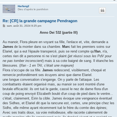
Harfang2
Dieu d'après le panthéon
Re: [CR] la grande campagne Pendragon
M
sam. août 31, 2024 9:25 pm
e
s
Anno Dei 532 (partie III)
s
a
g
Au manoir, Flora pleure en voyant sa fille, l'enlace et, vite, demande a
e
James
de la monter dans sa chambre.
Marc
fait les premiers soins sur
Elariel, qui a eut l'épaule transpercé, puis se rend compte qu'
Ifan
, n'a,
certes rien dit a personne ni ne s'est plaint
(jet réussi sous les PdV pour
ne pas tomber inconscient
) mais à sa cote baigné de sang. Il étanche les
blessures. (
Ifan - 1 en TAI, c'était une majeure)
Flora s'occupe de sa fille.
James
redescend, visiblement, choqué et
remercie profondément ses écuyers ainsi que dame Elariel.
une longue conversation s'engange. On y parle de l'attaque. Les
combattants étaient organisé mais, au manoir se sont montré d'une
brutale efficacité: ils ont tué le garde, cassé le nez de dame flora d'un
coup de poing envoyé Elizabeth boulé d'un coup de pied dans le ventre...
c'était, clairement, Eirin la cible. James évoque une vengeance éventuel
des Sidhes, et Elariel dit que la rancune est, certes, une principe chez les
Sidhs, elle même ayant récemment tué le frère du comte des épines;
Avec ses traits doux, sa voie mélodieuse, elle raconte calememnt de