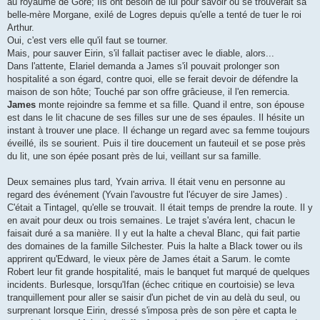
au royaume de Gore; Ils ont besoin de lui pour savoir ou se trouverait sa
belle-mère Morgane, exilé de Logres depuis qu'elle a tenté de tuer le roi
Arthur.
Oui, c'est vers elle qu'il faut se tourner.
Mais, pour sauver Eirin, s'il fallait pactiser avec le diable, alors...
Dans l'attente, Elariel demanda a James s'il pouvait prolonger son
hospitalité a son égard, contre quoi, elle se ferait devoir de défendre la
maison de son hôte; Touché par son offre grâcieuse, il l'en remercia.
James
monte rejoindre sa femme et sa fille. Quand il entre, son épouse
est dans le lit chacune de ses filles sur une de ses épaules. Il hésite un
instant à trouver une place. Il échange un regard avec sa femme toujours
éveillé, ils se sourient. Puis il tire doucement un fauteuil et se pose près
du lit, une son épée posant près de lui, veillant sur sa famille.
Deux semaines plus tard, Yvain arriva. Il était venu en personne au
regard des événement (Yvain l'avoustre fut l'écuyer de sire James) .
C'était a Tintagel, qu'elle se trouvait. Il était temps de prendre la route. Il y
en avait pour deux ou trois semaines. Le trajet s'avéra lent, chacun le
faisait duré a sa manière. Il y eut la halte a cheval Blanc, qui fait partie
des domaines de la famille Silchester. Puis la halte a Black tower ou ils
apprirent qu'Edward, le vieux père de James était a Sarum. le comte
Robert leur fit grande hospitalité, mais le banquet fut marqué de quelques
incidents. Burlesque, lorsqu'Ifan (échec critique en courtoisie) se leva
tranquillement pour aller se saisir d'un pichet de vin au delà du seul, ou
surprenant lorsque Eirin, dressé s'imposa près de son père et capta le