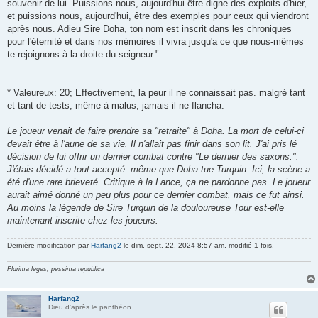
souvenir de lui. Puissions-nous, aujourd'hui être digne des exploits d'hier,
et puissions nous, aujourd'hui, être des exemples pour ceux qui viendront
après nous. Adieu Sire Doha, ton nom est inscrit dans les chroniques
pour l'éternité et dans nos mémoires il vivra jusqu'a ce que nous-mêmes
te rejoignons à la droite du seigneur."
* Valeureux: 20; Effectivement, la peur il ne connaissait pas. malgré tant
et tant de tests, même à malus, jamais il ne flancha.
Le joueur venait de faire prendre sa "retraite" à Doha. La mort de celui-ci
devait être à l'aune de sa vie. Il n'allait pas finir dans son lit. J'ai pris lé
décision de lui offrir un dernier combat contre "Le dernier des saxons.".
J'étais décidé a tout accepté: même que Doha tue Turquin. Ici, la scène a
été d'une rare brieveté. Critique à la Lance, ça ne pardonne pas. Le joueur
aurait aimé donné un peu plus pour ce dernier combat, mais ce fut ainsi.
Au moins la légende de Sire Turquin de la douloureuse Tour est-elle
maintenant inscrite chez les joueurs.
Dernière modification par
Harfang2
le dim. sept. 22, 2024 8:57 am, modifié 1 fois.
Plurima leges, pessima republica
Harfang2
Dieu d'après le panthéon