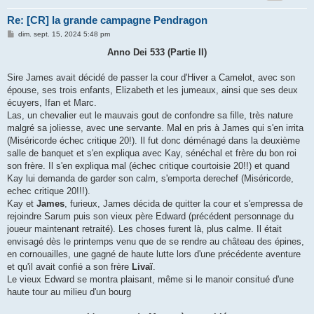
Re: [CR] la grande campagne Pendragon
M
dim. sept. 15, 2024 5:48 pm
e
s
Anno Dei 533 (Partie II)
s
a
g
Sire James avait décidé de passer la cour d'Hiver a Camelot, avec son
e
épouse, ses trois enfants, Elizabeth et les jumeaux, ainsi que ses deux
écuyers, Ifan et Marc.
Las, un chevalier eut le mauvais gout de confondre sa fille, très nature
malgré sa joliesse, avec une servante. Mal en pris à James qui s'en irrita
(Miséricorde échec critique 20!). Il fut donc déménagé dans la deuxième
salle de banquet et s'en expliqua avec Kay, sénéchal et frère du bon roi
son frère. Il s'en expliqua mal (échec critique courtoisie 20!!) et quand
Kay lui demanda de garder son calm, s'emporta derechef (Miséricorde,
echec critique 20!!!).
Kay et
James
, furieux, James décida de quitter la cour et s'empressa de
rejoindre Sarum puis son vieux père Edward (précédent personnage du
joueur maintenant retraité). Les choses furent là, plus calme. Il était
envisagé dès le printemps venu que de se rendre au château des épines,
en cornouailles, une gagné de haute lutte lors d'une précédente aventure
et qu'il avait confié a son frère
Livaï
.
Le vieux Edward se montra plaisant, même si le manoir consitué d'une
haute tour au milieu d'un bourg