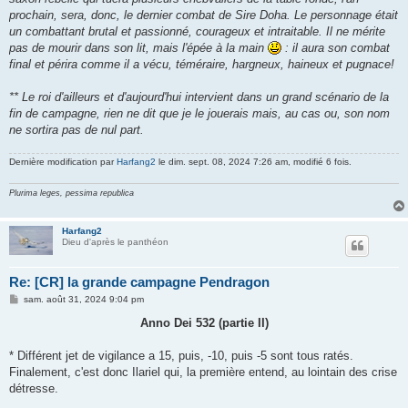
prochain, sera, donc, le dernier combat de Sire Doha. Le personnage était
un combattant brutal et passionné, courageux et intraitable. Il ne mérite
pas de mourir dans son lit, mais l'épée à la main
: il aura son combat
final et périra comme il a vécu, téméraire, hargneux, haineux et pugnace!
** Le roi d'ailleurs et d'aujourd'hui intervient dans un grand scénario de la
fin de campagne, rien ne dit que je le jouerais mais, au cas ou, son nom
ne sortira pas de nul part.
Dernière modification par
Harfang2
le dim. sept. 08, 2024 7:26 am, modifié 6 fois.
Plurima leges, pessima republica
Harfang2
Dieu d'après le panthéon
Re: [CR] la grande campagne Pendragon
M
sam. août 31, 2024 9:04 pm
e
s
Anno Dei 532 (partie II)
s
a
g
* Différent jet de vigilance a 15, puis, -10, puis -5 sont tous ratés.
e
Finalement, c'est donc Ilariel qui, la première entend, au lointain des crise
détresse.