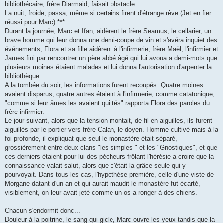
bibliothécaire, frère Diarmaid, faisait obstacle.
La nuit, froide, passa, même si certains firent d'étrange rêve (Jet en fier:
réussi pour Marc) ***
Durant la journée, Marc et Ifan, aidèrent le frère Seamus, le cellarier, un
brave homme qui leur donna une demi-coupe de vin et s'avéra inquiet des
événements, Flora et sa fille aidèrent à l'infirmerie, frère Maël, l'infirmier et
James fini par rencontrer un père abbé âgé qui lui avoua a demi-mots que
plusieurs moines étaient malades et lui donna l'autorisation d'arpenter la
bibliothèque.
A la tombée du soir, les informations furent recoupés. Quatre moines
avaient disparus, quatre autres étaient à l'infirmerie, comme catatonique;
"comme si leur âmes les avaient quittés" rapporta Flora des paroles du
frère infirmier.
Le jour suivant, alors que la tension montait, de fil en aiguilles, ils furent
aiguillés par le portier vers frère Calan, le doyen. Homme cultivé mais à la
foi profonde, il expliquat que seul le monastère était séparé,
grossièrement entre deux clans "les simples " et les "Gnostiques", et que
ces derniers étaient pour lui des pécheurs frôlant l'hérésie a croire que la
connaissance valait salut, alors que c'était la grâce seule qui y
pourvoyait. Dans tous les cas, l'hypothèse première, celle d'une viste de
Morgane datant d'un an et qui aurait maudit le monastère fut écarté,
visiblement, on leur avait jeté comme un os a ronger à des chiens.
Chacun s'endormit donc...
Douleur à la poitrine, le sang qui gicle, Marc ouvre les yeux tandis que la