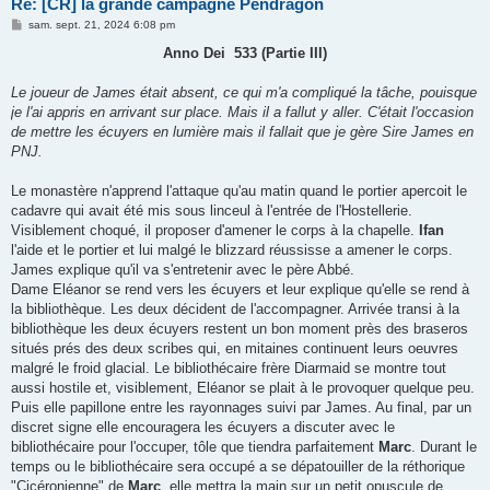
Re: [CR] la grande campagne Pendragon
M
sam. sept. 21, 2024 6:08 pm
e
s
Anno Dei 533 (Partie III)
s
a
g
Le joueur de James était absent, ce qui m'a compliqué la tâche, pouisque
e
je l'ai appris en arrivant sur place. Mais il a fallut y aller. C'était l'occasion
de mettre les écuyers en lumière mais il fallait que je gère Sire James en
PNJ.
Le monastère n'apprend l'attaque qu'au matin quand le portier apercoit le
cadavre qui avait été mis sous linceul à l'entrée de l'Hostellerie.
Visiblement choqué, il proposer d'amener le corps à la chapelle.
Ifan
l'aide et le portier et lui malgé le blizzard réussisse a amener le corps.
James explique qu'il va s'entretenir avec le père Abbé.
Dame Eléanor se rend vers les écuyers et leur explique qu'elle se rend à
la bibliothèque. Les deux décident de l'accompagner. Arrivée transi à la
bibliothèque les deux écuyers restent un bon moment près des braseros
situés prés des deux scribes qui, en mitaines continuent leurs oeuvres
malgré le froid glacial. Le bibliothécaire frère Diarmaid se montre tout
aussi hostile et, visiblement, Eléanor se plait à le provoquer quelque peu.
Puis elle papillone entre les rayonnages suivi par James. Au final, par un
discret signe elle encouragera les écuyers a discuter avec le
bibliothécaire pour l'occuper, tôle que tiendra parfaitement
Marc
. Durant le
temps ou le bibliothécaire sera occupé a se dépatouiller de la réthorique
"Cicéronienne" de
Marc
, elle mettra la main sur un petit opuscule de