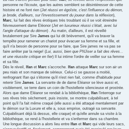
personne ne l'écoute, que les autres semblent se désintéresser de cette
histoire et ne font rien (
Jet réussi en égoîste, c'est l'influence du démon,
je brode, d'ailleurs, sur l'investissement du joueur dans la réflexion
),
Marc
, lui fait des rêves érotiques très troublant où il se voit étreindre
fiévreusement dame Eléonor (
Jet en luxurieux réussi c'était, avec lui
l'angle d'attaque du démon
) . Au matin, d'ailleurs, il est réveillé
brutalement par Sire
James
qui lui dit brièvement, qu'il va braver la
tempête pour ramener un chariot pour évacuer sa femme et sa fille, et
qu'il n'a besoin de personne pour se faire, que Sire james ne va pas se
faire arrêter par la neige! (
Lui, aussi, bien que PNJiser a fait des rêves...
et une réussite critique en fier
) Il lui intime l'ordre de veiller sur sa femme
et sa fille.
Dès le réveil,
Ifan
et
Marc
s'accroche.
Ifan
attaque
Marc
sur son air un
peu niais et son manque de sérieux. Celui-ci se gausse a moitié,
renfrognant Ifan qui s'étonne qu'il n'est rien fait, comme d'habitude pour
retenir Sire
James
. La servante de de dame Eléanor se lève aussi et,
visiblement, se terre dans un coin de l'hostellerie silencieuse et prostrée.
Alors que dame Eléanor se rendait à la bibliothèque,
Ifan
l'interroge sur
ses rêves très séchement, puis insiste, se montre culpabilisant, à tel
point qu'il l'a fait même craqué (elle aussi a été attaqué mentalement par
le démon sur la Luxure et elle a, sous emprise, outragé sa servante.
Culpabilisant déjà là dessus, elle craque) et qu'elle annule sa visite à la
bibliothèque, se rend à l'hostellerie et va s'enfermer dans sa chambre.
Une longue discussion a alors lieu entre
Ifan
et
Marc
qui vide leurs sacs,