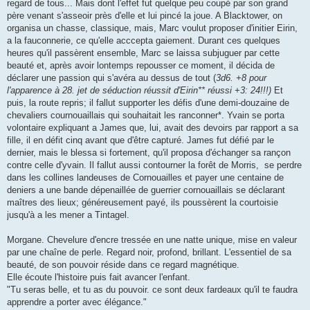
regard de tous... Mais dont l'effet fut quelque peu coupé par son grand
père venant s'asseoir près d'elle et lui pincé la joue. A Blacktower, on
organisa un chasse, classique, mais, Marc voulut proposer d'initier Eirin,
a la fauconnerie, ce qu'elle acccepta gaiement. Durant ces quelques
heures qu'il passèrent ensemble, Marc se laissa subjuguer par cette
beauté et, après avoir lontemps repousser ce moment, il décida de
déclarer une passion qui s'avéra au dessus de tout (
3d6. +8 pour
l'apparence à 28. jet de séduction réussit d'Eirin** réussi +3: 24!!!)
Et
puis, la route repris; il fallut supporter les défis d'une demi-douzaine de
chevaliers cournouaillais qui souhaitait les ranconner*. Yvain se porta
volontaire expliquant a James que, lui, avait des devoirs par rapport a sa
fille, il en défit cinq avant que d'être capturé. James fut défié par le
dernier, mais le blessa si fortement, qu'il proposa d'échanger sa rançon
contre celle d'yvain. Il fallut aussi contourner la forêt de Morris, se perdre
dans les collines landeuses de Cornouailles et payer une centaine de
deniers a une bande dépenaillée de guerrier cornouaillais se déclarant
maîtres des lieux; généreusement payé, ils poussèrent la courtoisie
jusqu'à a les mener a Tintagel.
Morgane. Chevelure d'encre tressée en une natte unique, mise en valeur
par une chaîne de perle. Regard noir, profond, brillant. L'essentiel de sa
beauté, de son pouvoir réside dans ce regard magnétique.
Elle écoute l'histoire puis fait avancer l'enfant.
"Tu seras belle, et tu as du pouvoir. ce sont deux fardeaux qu'il te faudra
apprendre a porter avec élégance."