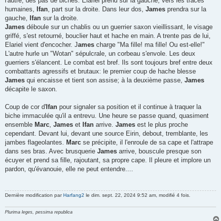
l'autre, des pas de biches. Elariel prend sur la gauche, vers les traces
humaines,
Ifan
, part sur la droite. Dans leur dos,
James
prendra sur la
gauche,
Ifan
sur la droite.
James
déboule sur un chablis ou un guerrier saxon vieillissant, le visage
griffé, s'est retourné, bouclier haut et hache en main. A trente pas de lui,
Elariel vient d'encocher. J
ames
charge "Ma fille! ma fille! Ou est-elle!"
L'autre hurle un "Wotan" sépulcrale, un corbeau s'envole. Les deux
guerriers s'élancent. Le combat est bref. Ils sont toujours bref entre deux
combattants agressifs et brutaux: le premier coup de hache blesse
James
qui encaisse et tient son assise; à la deuxième passe,
James
décapite le saxon.
Coup de cor d'
Ifan
pour signaler sa position et il continue à traquer la
biche immaculée qu'il a entrevu. Une heure se passe quand, quasiment
ensemble
Marc
,
James
et
Ifan
arrive.
James
est le plus proche
cependant. Devant lui, devant une source Eirin, debout, tremblante, les
jambes flageolantes.
Marc
se précipite, il l'enroule de sa cape et l'attrape
dans ses bras. Avec brusquerie
James
arrive, bouscule presque son
écuyer et prend sa fille, rajoutant, sa propre cape. Il pleure et implore un
pardon, qu'évanouie, elle ne peut entendre....
Dernière modification par
Harfang2
le dim. sept. 22, 2024 9:52 am, modifié 4 fois.
Plurima leges, pessima republica