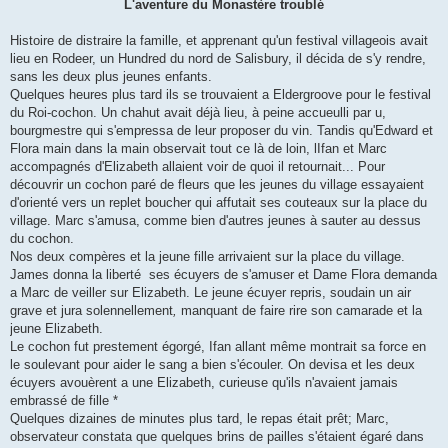
L'aventure du Monastère troublé
Histoire de distraire la famille, et apprenant qu'un festival villageois avait
lieu en Rodeer, un Hundred du nord de Salisbury, il décida de s'y rendre,
sans les deux plus jeunes enfants.
Quelques heures plus tard ils se trouvaient a Eldergroove pour le festival
du Roi-cochon. Un chahut avait déjà lieu, à peine accueulli par u,
bourgmestre qui s'empressa de leur proposer du vin. Tandis qu'Edward et
Flora main dans la main observait tout ce là de loin, lIfan et Marc
accompagnés d'Elizabeth allaient voir de quoi il retournait... Pour
découvrir un cochon paré de fleurs que les jeunes du village essayaient
d'orienté vers un replet boucher qui affutait ses couteaux sur la place du
village. Marc s'amusa, comme bien d'autres jeunes à sauter au dessus
du cochon.
Nos deux compères et la jeune fille arrivaient sur la place du village.
James donna la liberté ses écuyers de s'amuser et Dame Flora demanda
a Marc de veiller sur Elizabeth. Le jeune écuyer repris, soudain un air
grave et jura solennellement
,
manquant de faire rire son camarade et la
jeune Elizabeth.
Le cochon fut prestement égorgé, Ifan allant même montrait sa force en
le soulevant pour aider le sang a bien s'écouler. On devisa et les deux
écuyers avouèrent a une Elizabeth, curieuse qu'ils n'avaient jamais
embrassé de fille *
Quelques dizaines de minutes plus tard, le repas était prêt; Marc,
observateur constata que quelques brins de pailles s'étaient égaré dans