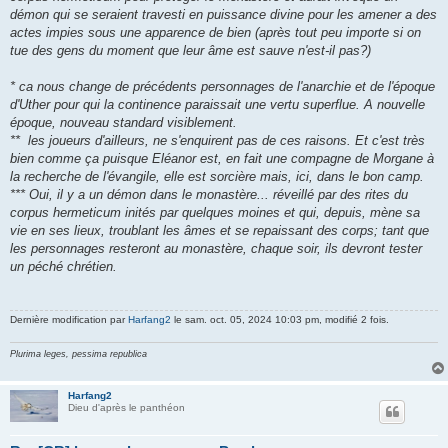
démon qui se seraient travesti en puissance divine pour les amener a des
actes impies sous une apparence de bien (après tout peu importe si on
tue des gens du moment que leur âme est sauve n'est-il pas?)
* ca nous change de précédents personnages de l'anarchie et de l'époque
d'Uther pour qui la continence paraissait une vertu superflue. A nouvelle
époque, nouveau standard visiblement.
** les joueurs d'ailleurs, ne s'enquirent pas de ces raisons. Et c'est très
bien comme ça puisque Eléanor est, en fait une compagne de Morgane à
la recherche de l'évangile, elle est sorcière mais, ici, dans le bon camp.
*** Oui, il y a un démon dans le monastère... réveillé par des rites du
corpus hermeticum inités par quelques moines et qui, depuis, mène sa
vie en ses lieux, troublant les âmes et se repaissant des corps; tant que
les personnages resteront au monastère, chaque soir, ils devront tester
un péché chrétien.
Dernière modification par
Harfang2
le sam. oct. 05, 2024 10:03 pm, modifié 2 fois.
Plurima leges, pessima republica
Harfang2
Dieu d'après le panthéon