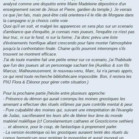
analysé comme une disputtio entre Marie Madeleine dépositrice d'un
enseignement secret de Jésus et Pierre, gardien du temple.). Je verrais
ce que j'en fais, mais peut-être celà orientera-t-il le rôle de Morgane dans
la campagne si je choisis cette voie .
Quoi qu'il en soit, et malgré les apparences on sera plus sur un scenario
d'ambiance que d'enquête, je connais mes joueurs, l'enquête ce n'est pas
leur truc, ni sur le fond, ni sur la forme; J'ai donc prévu une liste
d'événements horrifique allant crescendo pour faire monter l'atmosphère
jusqu'a la confrontation finale. Chaine qu'ils pourront interrompre s'ils
trouvent se montrent efficace.
J'ai de toute manière fait une petite erreur sur ce scenario, j'ai l'habitude
que l'un des joueurs ait un personnage sachant lire (Aurélius & son fils
Marcus; Malheureusement, le nouveau-venu, Marc, lui n'a jamais appris,
ce qui rend toute recherche bibliothécaire impossible. Bon, il restera les
PNJ Flora & Eléonor pour gérer cette situation.)
Pour la prochaine partie j'hésite entre plusieurs approche:
- Présence du démon qui aurait corrompu les moines gnostiques les
amenant a effectuer des rituels infâmes par pure contrôle mental & peur.
- Pure culpabilité des moines qui, suivant une interprétation de l'évangile
de Judas, sacrifieraient les leurs afin de libérer leur âme du monde
matériel maléfique (cf Conselamentum cathares et Gnosticisme sethien)
... et absence, pour le coup, de fantastique à proprement parler.
- La version ésotérique où les gnostiques auraient tenté des rituels du
corpus hermeticum pour protéger le monastère et aurait invoqué un