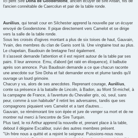
Ici périt Sire
Doha de Gooderstone
, ancien écuyer de sire Afdan, fils de
l'ancien connétable de Caercolun et pair de la table ronde.
Aurélius
, qui tenait cour en Silchester apprend la nouvelle par un écuyer
envoyé de Gooderstone. Il pique directement vers Camelot et se dirige
vers la salle de la table ronde.
Sous les croisés d'ogives montant a plus de six toises de haut, Gauvain,
Yvain, des membres du clan de Ganis sont là. Une vingtaine tout au plus.
Le chapelain, Baudouin de bretagne l'est également.
Il s'asseoit demande l'attention et il est rejoint autour de la table par ses
pairs. Il leur annonce. Emu, d'abord (jet raté en éloquence), il balbutie
après son annonce. Puis Baudouin demande a ce que chacun raconte
une anecdote sur Sire Doha et fait demander encre et plume tandis qu'il
ouvrage un lourd grimoire.
Chacun y va, alors de ses anecdotes. Reprenant courage,
Aurélius
,
conte sa présence à la bataille de Lincoln, à Badon, au Mont St-michel, à
la campagne de France, à l'aventure du Chevalier gris, où, seul, sans
peur, comme à son habitude* il retint les adversaires, tandis que ses
compagnons piquaient vers Camelot et a tant d'autres...
Gauvain, se rémémorant tire son épée et jure de venger sa mort et de ne
montrer nul merci à l'encontre de Sire Turquin.
Plus tard, le roi Arthur apprend la nouvelle et, prenant place à la table,
debout il dégaine Excalibur, suivi des autres membres présent.
"Un frère nous a quitté et a rejoint le seigneur. Puissions-nous nous