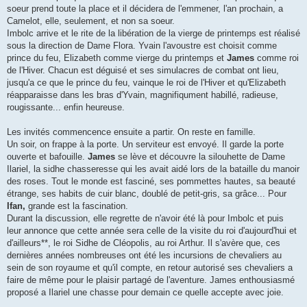
soeur prend toute la place et il décidera de l'emmener, l'an prochain, a
Camelot, elle, seulement, et non sa soeur.
Imbolc arrive et le rite de la libération de la vierge de printemps est réalisé
sous la direction de Dame Flora. Yvain l'avoustre est choisit comme
prince du feu, Elizabeth comme vierge du printemps et
James
comme roi
de l'Hiver. Chacun est déguisé et ses simulacres de combat ont lieu,
jusqu'a ce que le prince du feu, vainque le roi de l'Hiver et qu'Elizabeth
réapparaisse dans les bras d'Yvain, magnifiqument habillé, radieuse,
rougissante... enfin heureuse.
Les invités commencence ensuite a partir. On reste en famille.
Un soir, on frappe à la porte. Un serviteur est envoyé. Il garde la porte
ouverte et bafouille.
James
se lève et découvre la silouhette de Dame
Ilariel, la sidhe chasseresse qui les avait aidé lors de la bataille du manoir
des roses. Tout le monde est fasciné, ses pommettes hautes, sa beauté
étrange, ses habits de cuir blanc, doublé de petit-gris, sa grâce... Pour
I
fan,
grande est la fascination.
Durant la discussion, elle regrette de n'avoir été là pour Imbolc et puis
leur annonce que cette année sera celle de la visite du roi d'aujourd'hui et
d'ailleurs**, le roi Sidhe de Cléopolis, au roi Arthur. Il s'avère que, ces
dernières années nombreuses ont été les incursions de chevaliers au
sein de son royaume et qu'il compte, en retour autorisé ses chevaliers a
faire de même pour le plaisir partagé de l'aventure. James enthousiasmé
proposé a Ilariel une chasse pour demain ce quelle accepte avec joie.