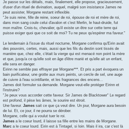
Je passe sur les détails, mais, finalement, elle propose, gracieusement,
d'user d'un rituel de divination, auquel, malgré son insistance James ne
peut assister, Morgane restant inflexible.
"Je suis reine, fille de reine, soeur de roi, épouse de roi et mère de roi,
dans mon sang coule celui d'avalon et c'est Merlin, le haut-druide, fut
mon maître. Crois-tu, chevalier, qu'il existe un être sur cette terre qui
puisse exiger quoi que ce soit de moi? Tu ne peux qu'espérer ma faveur."
Le lendemain à l'issue du rituel nocturne, Morgane confirma qu'Eirin avait
des pouvoirs, certes, mais, aussi que les fils du destin sont tissés de
manière que, chez elle, c'était la vierge qui est menacé non point la mère
et que, jusqu'a ce qu'elle soit en âge d'être marié et qu'elle ait un enfant,
elle sera en danger.
Eirinn ne semble pas effrayer par Morgane***. Et pris a part évoquera un
bain purificateur, une grotte aux murs peints, un cercle de sel, une auge
de cuivre à l'eau scintillante, et les fragrances des encens...
James doit formuler sa demande. Morgane veut-elle protéger Eirinn et
l'instruire?
"Je peux vous accorder cette faveur. Sir James de Blacktower" Le regard
est profond, il pèse les âmes, le sourire est étroit.
Une faveur.
James
sait ce que ça veut dire. Un jour, Morgane aura besoin
de lui. Et, ce jour, il ne pourra se dérober.
Morgane, celle qui a voulut tuer le roi.
James
a le coeur lourd, il laisse sa fille entre les mains de Morgane.
Marc
a le coeur lourd. Eirin est à Tintagel, si loin. Mais il ira, car c'est là