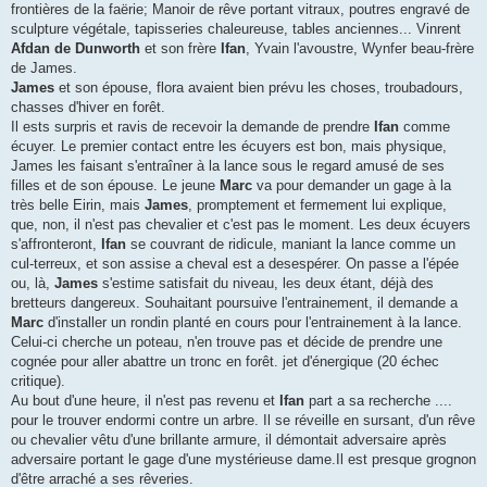
frontières de la faërie; Manoir de rêve portant vitraux, poutres engravé de
sculpture végétale, tapisseries chaleureuse, tables anciennes... Vinrent
Afdan de Dunworth
et son frère
Ifan
, Yvain l'avoustre, Wynfer beau-frère
de James.
James
et son épouse, flora avaient bien prévu les choses, troubadours,
chasses d'hiver en forêt.
Il ests surpris et ravis de recevoir la demande de prendre
Ifan
comme
écuyer. Le premier contact entre les écuyers est bon, mais physique,
James les faisant s'entraîner à la lance sous le regard amusé de ses
filles et de son épouse. Le jeune
Marc
va pour demander un gage à la
très belle Eirin, mais
James
, promptement et fermement lui explique,
que, non, il n'est pas chevalier et c'est pas le moment. Les deux écuyers
s'affronteront,
Ifan
se couvrant de ridicule, maniant la lance comme un
cul-terreux, et son assise a cheval est a desespérer. On passe a l'épée
ou, là,
James
s'estime satisfait du niveau, les deux étant, déjà des
bretteurs dangereux. Souhaitant poursuive l'entrainement, il demande a
Marc
d'installer un rondin planté en cours pour l'entrainement à la lance.
Celui-ci cherche un poteau, n'en trouve pas et décide de prendre une
cognée pour aller abattre un tronc en forêt. jet d'énergique (20 échec
critique).
Au bout d'une heure, il n'est pas revenu et
Ifan
part a sa recherche ....
pour le trouver endormi contre un arbre. Il se réveille en sursant, d'un rêve
ou chevalier vêtu d'une brillante armure, il démontait adversaire après
adversaire portant le gage d'une mystérieuse dame.Il est presque grognon
d'être arraché a ses rêveries.