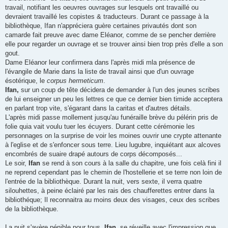
travail, notifiant les oeuvres ouvrages sur lesquels ont travaillé ou
devraient travaillé les copistes & traducteurs. Durant ce passage à la
bibliothèque, Ifan n'appréciera guère certaines privautés dont son
camarde fait preuve avec dame Eléanor, comme de se pencher derrière
elle pour regarder un ouvrage et se trouver ainsi bien trop près d'elle a son
gout.
Dame Eléanor leur confirmera dans l'après midi mla présence de
l'évangile de Marie dans la liste de travail ainsi que d'un ouvrage
ésotérique, le
corpus hermeticum
.
Ifan,
sur un coup de tête décidera de demander à l'un des jeunes scribes
de lui enseigner un peu les lettres ce que ce dernier bien timide acceptera
en parlant trop vite, s'égarant dans la caritas et d'autres détails.
L'après midi passe mollement jusqu'au funéraille brève du pélérin pris de
folie quia vait voulu tuer les écuyers. Durant cette cérémonie les
personnages on la surprise de voir les moines ouvrir une crypte attenante
à l'eglise et de s'enfoncer sous terre. Lieu lugubre, inquiétant aux alcoves
encombrés de suaire drapé autours de corps décomposés...
Le soir,
Ifan
se rend à son cours à la salle du chapitre, une fois celà fini il
ne reprend cependant pas le chemin de l'hostellerie et se terre non loin de
l'entrée de la bibliothèque. Durant la nuit, vers sexte, il verra quatre
silouhettes, à peine éclairé par les rais des chaufferettes entrer dans la
bibliothéque; Il reconnaitra au moins deux des visages, ceux des scribes
de la bibliothèque.
La nuit s'avère pénible pour tous.
Ifan
, se réveille avec l'impression que