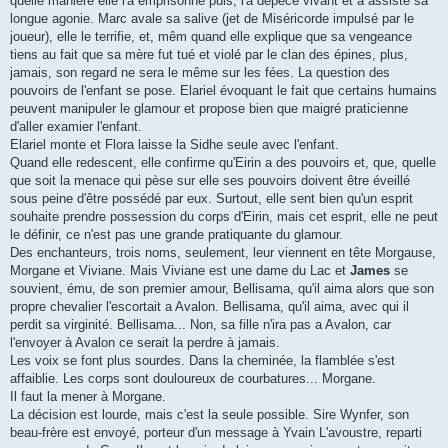
quelle manière elle l'a emprisonné puis, l'a depécé vivant et a assisté sa
longue agonie. Marc avale sa salive (jet de Miséricorde impulsé par le
joueur), elle le terrifie, et, mêm quand elle explique que sa vengeance
tiens au fait que sa mère fut tué et violé par le clan des épines, plus,
jamais, son regard ne sera le même sur les fées. La question des
pouvoirs de l'enfant se pose. Elariel évoquant le fait que certains humains
peuvent manipuler le glamour et propose bien que maigré praticienne
d'aller examier l'enfant.
Elariel monte et Flora laisse la Sidhe seule avec l'enfant.
Quand elle redescent, elle confirme qu'Eirin a des pouvoirs et, que, quelle
que soit la menace qui pèse sur elle ses pouvoirs doivent être éveillé
sous peine d'être possédé par eux. Surtout, elle sent bien qu'un esprit
souhaite prendre possession du corps d'Eirin, mais cet esprit, elle ne peut
le définir, ce n'est pas une grande pratiquante du glamour.
Des enchanteurs, trois noms, seulement, leur viennent en tête Morgause,
Morgane et Viviane. Mais Viviane est une dame du Lac et
James
se
souvient, ému, de son premier amour, Bellisama, qu'il aima alors que son
propre chevalier l'escortait a Avalon. Bellisama, qu'il aima, avec qui il
perdit sa virginité. Bellisama... Non, sa fille n'ira pas a Avalon, car
l'envoyer à Avalon ce serait la perdre à jamais.
Les voix se font plus sourdes. Dans la cheminée, la flamblée s'est
affaiblie. Les corps sont douloureux de courbatures... Morgane.
Il faut la mener à Morgane.
La décision est lourde, mais c'est la seule possible. Sire Wynfer, son
beau-frère est envoyé, porteur d'un message à Yvain L'avoustre, reparti