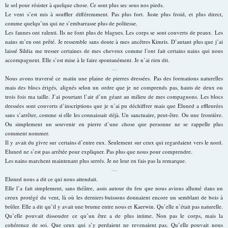
le sol pour résister à quelque chose. Ce sont plus sec sous nos pieds.
Le vent s’est mis à souffler différemment. Pas plus fort. Juste plus froid, et plus direct,
comme quelqu’un qui ne s’embarrasse plus de politesse.
Les faunes ont ralenti. Ils ne font plus de blagues. Les corps se sont couverts de peaux. Les
nains m’en ont prêté. Je ressemble sans doute à mes ancêtres Kimris. D’autant plus que j’ai
laissé Sildia me tresser certaines de mes cheveux comme l’ont fait certains nains qui nous
accompagnent. Elle s’est mise à le faire spontanément. Je n’ai rien dit.
—
Nous avons traversé ce matin une plaine de pierres dressées. Pas des formations naturelles
mais des blocs érigés, alignés selon un ordre que je ne comprends pas, hauts de deux ou
trois fois ma taille. J’ai pourtant l’air d’un géant au milieu de mes compagnons. Les blocs
dressées sont couverts d’inscriptions que je n’ai pu déchiffrer mais que Eluned a effleurées
sans s’arrêter, comme si elle les connaissait déjà. Un sanctuaire, peut-être. Ou une frontière.
Ou simplement un souvenir en pierre d’une chose que personne ne se rappelle plus
comment nommer.
Il y avait du givre sur certains d’entre eux. Seulement sur ceux qui regardaient vers le nord.
Eluned ne s’est pas arrêtée pour expliquer. Pas plus que nous pour comprendre.
Les nains marchent maintenant plus serrés. Je ne leur en fais pas la remarque.
—
Eluned nous a dit ce qui nous attendait.
Elle l’a fait simplement, sans théâtre, assis autour du feu que nous avions allumé dans un
creux protégé du vent, là où les derniers buissons donnaient encore un semblant de bois à
brûler. Elle a dit qu’il y avait une brume entre nous et Kaerwin. Qu’elle n’était pas naturelle.
Qu’elle pouvait dissoudre ce qu’un être a de plus intime. Non pas le corps, mais la
cohérence de soi. Que ceux qui s’y perdaient ne revenaient pas. Qu’elle pouvait nous