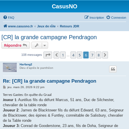
CasusNO
FAQ
Inscription
Connexion
www.casusno.fr
Jeux de rôle
Retours JDR
[CR] la grande campagne Pendragon
Répondre
Page
6
sur
8
1
4
5
6
7
8
Précédent
Suivant
108 messages
…
Harfang2
Dieu d'après le panthéon
Re: [CR] la grande campagne Pendragon
M
jeu. mars 26, 2026 9:22 pm
e
s
Terres Gastes: En quête du Graal
s
Aurélius fils du défunt Marcus, 51 ans, Duc de Silchester,
Joueur 1
:
a
g
chevalier de la table ronde
e
Joueur 2
: James de Blacktower fils du défunt Edward, 63 ans, Seigneur
de Blacktower, des épines & Funtley, connétable de Salisbury, chevalier
de la Table ronde
Joueur 3:
Conrad de Gooderstone, 23 ans, fils de Doha, Seigneur de