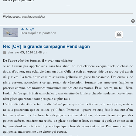
—
Plurima leges, pessima republica
Harfang2
Dieu d'après le panthéon
Re: [CR] la grande campagne Pendragon
M
dim. avr. 05, 2026 11:48 pm
e
s
De l’autre côté des brumes, il y avait une clairière.
s
Je ne l’aurais pas appelée ainsi sans hésitation. Le mot clairière évoque quelque chose de
a
g
doux, d’ouvert, une éclaircie dans un bois. Celle-là était un espace vidé de tout ce qui aurait
e
dû y vivre. La terre noire et dure sous une pellicule de glace transparente. Des cristaux de
givre partout, accrochés à ce qui restait de végétation, formant des structures fragiles et
précises comme des broderies miniatures sur des choses mortes. Et au centre, un feu. Bleu.
Froid. Un feu qui brûlait sans chaleur, sans émettre de lumière chaude, seulement cette lueur
bleu glace qui rendait tout plus pale et plus faux.
L’arbre était derrière le feu. Je dis ‘arbre’ parce que c’est la forme qu’il avait prise, mais je
ne suis pas certain que ce soit ce qu’il était. Immense - quatre ou cinq fois la hauteur d’un
homme ordinaire - les branches déployées comme des bras, chacune terminée par des
pointes acérées, entièrement revêtu de glace noirâtre et lisse, comme si quelque chose avait
figé une douleur faite bois. Il y avait quelque chose de conscient en lui. Pas comme un être
qui pense, mais comme une chose qui écoute.