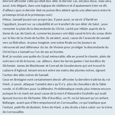
devront affronter celle qui était leur allié, le dernier cas, est plus doux, mais sera,
aussi, très élégant, dans une logique de résilience et d'apaisement (rien ne dit,
d'ailleurs que ce dernier état ne puisse être atteint après une alternance entre le
printemps brisé et le printemps noir)
Mieux, Samaël jouant son propre jeu, il peut aussi, se servir d'Ilariël en
l'appâtant, jouant sur sa culpabilité et un transfert de son désir de Salut , pour
remonter la piste de la descendante du Christ, caché par Hélain auprès de la
dame du Lac de Ganis et, comme les joueurs ont déjà causé le bris du sceau divin
sur le lieu de la chute de lucifer, ils seraient, aussi, cause de l'avancée de samaël
vers sa libération. Je peux imaginer une scène finale ou les joueurs se
retrouverait seul défenseur du lac de Viviane pour protéger la descendante du
Christ face a Samaël ou l'un de ses archontes.
Bref, je voulais une quête du Graal mémorable, elle en prend le chemin, plein de
noirceurs et de brisures, car, ailleurs, dans les terres gastes c'est Aurélius de
Silchester, James de Blacktower et Conrad de Gooderstone qui ont trouvé le
cadavre d'Agloval, tenant encore entre ses mains des plumes noires, signant
l'action des ailes noires de Samaël.
Ceux en Bretagne vont certainement devoir affronter la dernière traitrise du roi
Mark, à savoir, attaquer Camelot alors qu'il n'y plus de chevaliers de la Table
ronde, ni d'officiers pour la défendre. Problématique rendu plus intense encore
puisque le roi mark est aussi cause de la mort d'Alexandre Orphelin qui avait
épousé Aurore de Silchester, fille d'Aurélius, un PJ, ne lui laissant qu'un enfant,
Bellanger, avant que d'être empoisonné en Cornouailles, ce qui implique que
l'enfant, petit-fils de Bodwin, frère de Mark, a des droits a faire valoir sur le trône
de Cornouailles.