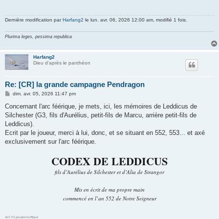
Dernière modification par
Harfang2
le lun. avr. 06, 2026 12:00 am, modifié 1 fois.
Plurima leges, pessima republica
Harfang2
Dieu d'après le panthéon
Re: [CR] la grande campagne Pendragon
M
dim. avr. 05, 2026 11:47 pm
e
s
Concernant l'arc féérique, je mets, ici, les mémoires de Leddicus de
s
Silchester (G3, fils d'Aurélius, petit-fils de Marcu, arrière petit-fils de
a
g
Leddicus).
e
Ecrit par le joueur, merci à lui, donc, et se situant en 552, 553... et axé
exclusivement sur l'arc féérique.
CODEX DE LEDDICUS
fils d’Aurélius de Silchester et d’Alia de Strangor
Mis en écrit de ma propre main
commencé en l’an 552 de Notre Seigneur
Avril 552, peu après les Pâques