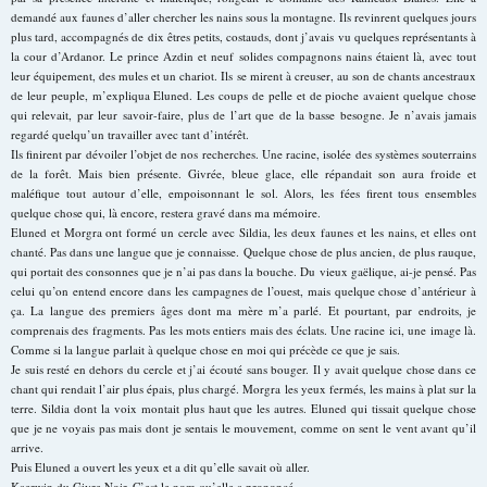
demandé aux faunes d’aller chercher les nains sous la montagne. Ils revinrent quelques jours
plus tard, accompagnés de dix êtres petits, costauds, dont j’avais vu quelques représentants à
la cour d’Ardanor. Le prince Azdin et neuf solides compagnons nains étaient là, avec tout
leur équipement, des mules et un chariot. Ils se mirent à creuser, au son de chants ancestraux
de leur peuple, m’expliqua Eluned. Les coups de pelle et de pioche avaient quelque chose
qui relevait, par leur savoir-faire, plus de l’art que de la basse besogne. Je n’avais jamais
regardé quelqu’un travailler avec tant d’intérêt.
Ils finirent par dévoiler l’objet de nos recherches. Une racine, isolée des systèmes souterrains
de la forêt. Mais bien présente. Givrée, bleue glace, elle répandait son aura froide et
maléfique tout autour d’elle, empoisonnant le sol. Alors, les fées firent tous ensembles
quelque chose qui, là encore, restera gravé dans ma mémoire.
Eluned et Morgra ont formé un cercle avec Sildia, les deux faunes et les nains, et elles ont
chanté. Pas dans une langue que je connaisse. Quelque chose de plus ancien, de plus rauque,
qui portait des consonnes que je n’ai pas dans la bouche. Du vieux gaëlique, ai-je pensé. Pas
celui qu’on entend encore dans les campagnes de l’ouest, mais quelque chose d’antérieur à
ça. La langue des premiers âges dont ma mère m’a parlé. Et pourtant, par endroits, je
comprenais des fragments. Pas les mots entiers mais des éclats. Une racine ici, une image là.
Comme si la langue parlait à quelque chose en moi qui précède ce que je sais.
Je suis resté en dehors du cercle et j’ai écouté sans bouger. Il y avait quelque chose dans ce
chant qui rendait l’air plus épais, plus chargé. Morgra les yeux fermés, les mains à plat sur la
terre. Sildia dont la voix montait plus haut que les autres. Eluned qui tissait quelque chose
que je ne voyais pas mais dont je sentais le mouvement, comme on sent le vent avant qu’il
arrive.
Puis Eluned a ouvert les yeux et a dit qu’elle savait où aller.
Kaerwin du Givre Noir. C’est le nom qu’elle a prononcé.