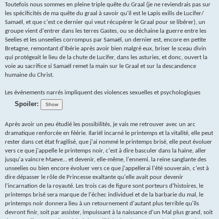
Toutefois nous sommes en pleine triple quête du Graal (je ne reviendrais pas sur
les spécificités de ma quête du graal à savoir qu'il est le Lapis exilis de Lucifer/
Samaël, et que c'est ce dernier qui veut récupérer le Graal pour se libérer), un
groupe vient d'entrer dans les terres Gastes, ou se déchaine la guerre entre les
Seelies et les unseelies corrompus par Samaël, un dernier est, encore en petite
Bretagne, remontant d'Ibérie après avoir bien malgré eux, briser le sceau divin
qui protégeait le lieu de la chute de Lucifer, dans les asturies, et donc, ouvert la
voie au sacrifice si Samaël remet la main sur le Graal et sur la descandence
humaine du Christ.
Les événements narrés impliquent des violences sexuelles et psychologiques
Spoiler:
Après avoir un peu étudié les possibilités, je vais me retrouver avec un arc
dramatique renforcée en féérie. Ilariël incarné le printemps et la vitalité, elle peut
rester dans cet état fragilisé, que j'ai nommé le printemps brisé, elle peut évoluer
vers ce que j'appelle le printemps noir, c'est à dire basculer dans la haine, aller
jusqu'a vaincre Maeve... et devenir, elle-même, l'ennemi, la reine sanglante des
unseelies ou bien encore évoluer vers ce que j'appellerai l'été souverain, c'est à
dire dépasser le rôle de Princesse exaltante qu'elle avait pour devenir
l'incarnation de la royauté. Les trois cas de figure sont porteurs d'histoires, le
printemps brisé sera marque de l'échec individuel et de la barbarie du mal, le
printemps noir donnera lieu à un retournement d'autant plus terrible qu'ils
devront finir, soit par assister, impuissant à la naissance d'un Mal plus grand, soit