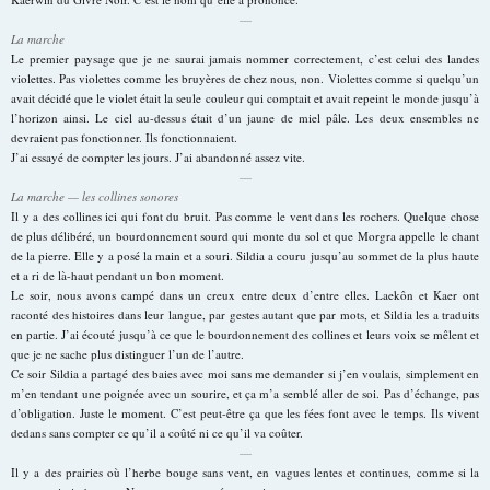
—
La marche
Le premier paysage que je ne saurai jamais nommer correctement, c’est celui des landes
violettes. Pas violettes comme les bruyères de chez nous, non. Violettes comme si quelqu’un
avait décidé que le violet était la seule couleur qui comptait et avait repeint le monde jusqu’à
l’horizon ainsi. Le ciel au-dessus était d’un jaune de miel pâle. Les deux ensembles ne
devraient pas fonctionner. Ils fonctionnaient.
J’ai essayé de compter les jours. J’ai abandonné assez vite.
—
La marche — les collines sonores
Il y a des collines ici qui font du bruit. Pas comme le vent dans les rochers. Quelque chose
de plus délibéré, un bourdonnement sourd qui monte du sol et que Morgra appelle le chant
de la pierre. Elle y a posé la main et a souri. Sildia a couru jusqu’au sommet de la plus haute
et a ri de là-haut pendant un bon moment.
Le soir, nous avons campé dans un creux entre deux d’entre elles. Laekôn et Kaer ont
raconté des histoires dans leur langue, par gestes autant que par mots, et Sildia les a traduits
en partie. J’ai écouté jusqu’à ce que le bourdonnement des collines et leurs voix se mêlent et
que je ne sache plus distinguer l’un de l’autre.
Ce soir Sildia a partagé des baies avec moi sans me demander si j’en voulais, simplement en
m’en tendant une poignée avec un sourire, et ça m’a semblé aller de soi. Pas d’échange, pas
d’obligation. Juste le moment. C’est peut-être ça que les fées font avec le temps. Ils vivent
dedans sans compter ce qu’il a coûté ni ce qu’il va coûter.
—
Il y a des prairies où l’herbe bouge sans vent, en vagues lentes et continues, comme si la