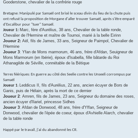
Gooderstone, chevalier de la confrérie rouge
Bretagne: Manipulé par Samaël ont brisé le sceau divin du lieu de la chute puis
ont refusé la proposition de Morgane d'aller trouver Samaël, après s'être emparé
d'Excalibur pour "tuer" Samaël.
Marc, fère d'Aurélius, 38 ans, Chevalier de la table ronde,
Joueur 1:
Chevalier de l'Hermine et maître de Tournoi, marié à la belle Eirinn
Joueur 2:
Aël, fils de James, 33 ans, Seigneur de Paimpol, Chevalier de
l'Hermine
Joueur 3
: Yfan de Mons marmorum, 46 ans, frère d'Afdan, Seuigneur de
Mons Marmorum (en Ibérie), époux d'Isabella, fille bâtarde du Roi
Athanagilde de Séville, connétable de la Bétique
Terres féériques: En guerre au côté des Seelie contre les Unseeli corrompus par
Samaël
Leddicus II, fils d'Aurélius, 22 ans, ancien écuyer de Bors de
Joueur 1
:
Ganis, puis de Hélain, après la mort de ce dernier
Joueur 2
: Amren, fils de James, 23 ans, Seigneur du domaine des roses,
ancien écuyer d'Ilariel, princesse Sidhes
Joueur 3
: Afdan de Donwood, 48 ans, frère d'Yffan, Seigneur de
Donwood, chevalier de l'épée de coeur, époux d'Avhielle Alarch, chevalier
de la table ronde
Happé par le travail, j'ai du abandonné les CR.