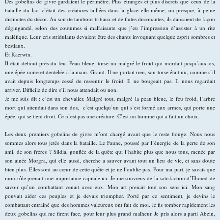
Des gobelins de givre gardaient le périmètre. Plus étranges et plus discrets que ceux de la
bataille du lac, c’était des créatures taillées dans la glace elle-même, ou presque, à peine
distinctes du décor. Au son de tambour tribaux et de flutes dissonantes, ils dansaient de façon
dégingandé, selon des coutumes si malfaisante que j’eu l’impression d’assister à un rite
maléfique. Leur cris stridulants devaient être des chants invoquant quelque esprit sombres et
bestiaux.
Et Kaerwin.
Il était debout près du feu. Peau bleue, torse nu malgré le froid qui mordait jusqu’aux os,
une épée noire et dentelée à la main. Grand. Il ne portait rien, son torse était nu, comme s’il
avait depuis longtemps cessé de ressentir le froid. Il ne bougeait pas. Il nous regardait
arriver. Difficile de dire s’il nous attendait ou non.
Je me suis dit : c’est un chevalier. Malgré tout, malgré la peau bleue, le feu froid, l’arbre
mort qui attendait dans son dos, c’est quelqu’un qui s’est formé aux armes, qui porte une
épée, qui se tient droit. Ce n’est pas une créature. C’est un homme qui a fait un choix.
—
Les deux premiers gobelins de givre m’ont chargé avant que le reste bouge. Nous nous
sommes alors tous jetés dans la bataille. Le Faune, poussé par l’énergie de la perte de son
ami, de son frères ? Sildia, gonflée de la quête qui l’habite plus que nous tous, menée par
son ainée Morgra, qui elle aussi, cherche a sauver avant tout un lieu de vie, et sans doute
bien plus. Elles sont au cœur de cette quête et je ne l’oublie pas. Pour ma part, je savais que
mon rôle prenait une importance capitale ici. Je me souviens de la satisfaction d’Eluned de
savoir qu’un combattant venait avec eux. Mon art prenait tout son sens ici. Mon sang
pouvait aider ces peuples et je devais triompher. Porté par ce sentiment, je devins le
combattant entrainé que des hommes valeureux ont fait de moi. Je fis tomber rapidement les
deux gobelins qui me firent face, pour leur plus grand malheur. Je pris alors a parti Abzin,