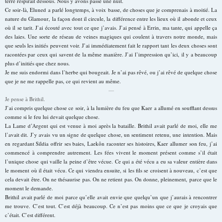
terre respirait dessous. Nous y avons passé une nuit.
Ce soir-là, Eluned a parlé longtemps, à voix basse, de choses que je comprenais à moitié. La
nature du Glamour, la façon dont il circule, la différence entre les lieux où il abonde et ceux
où il se tarit. J’ai écouté avec tout ce que j’avais. J’ai pensé à Errin, ma tante, qui appelle ça
des laies. Une sorte de réseau de veines magiques qui coulent à travers notre monde, mais
que seuls les initiés peuvent voir. J’ai immédiatement fait le rapport tant les deux choses sont
racontées par ceux qui savent de la même manière. J’ai l’impression qu’ici, il y a beaucoup
plus d’initiés que chez nous.
Je me suis endormi dans l’herbe qui bougeait. Je n’ai pas rêvé, ou j’ai rêvé de quelque chose
que je ne me rappelle pas, ce qui revient au même.
—
Je pense à Brithil.
J’ai compris quelque chose ce soir, à la lumière du feu que Kaer a allumé en soufflant dessus
comme si le feu lui devait quelque chose.
La Lame d’Argent qui est venue à moi après la bataille. Brithil avait parlé de moi, elle me
l’avait dit. J’y avais vu un signe de quelque chose, un sentiment retenu, une intention. Mais
en regardant Sildia offrir ses baies, Laekôn raconter ses histoires, Kaer allumer son feu, j’ai
commencé à comprendre autrement. Les fées vivent le moment présent comme s’il était
l’unique chose qui vaille la peine d’être vécue. Ce qui a été vécu a eu sa valeur entière dans
le moment où il était vécu. Ce qui viendra ensuite, si les fils se croisent à nouveau, c’est que
cela devait être. On ne thésaurise pas. On ne retient pas. On donne, pleinement, parce que le
moment le demande.
Brithil avait parlé de moi parce qu’elle avait envie que quelqu’un que j’aurais à rencontrer
me trouve. C’est tout. C’est déjà beaucoup. Ce n’est pas moins que ce que je croyais que
c’était. C’est différent.