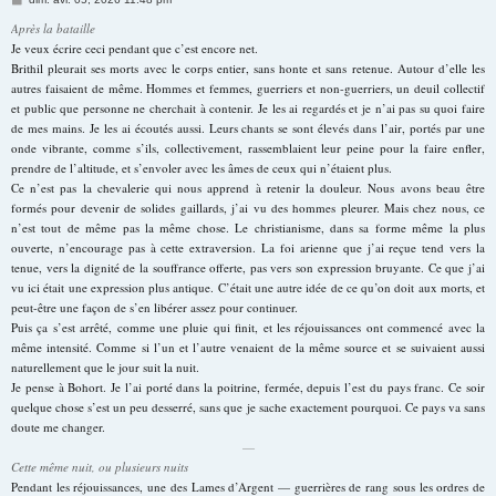
e
s
Après la bataille
s
Je veux écrire ceci pendant que c’est encore net.
a
g
Brithil pleurait ses morts avec le corps entier, sans honte et sans retenue. Autour d’elle les
e
autres faisaient de même. Hommes et femmes, guerriers et non-guerriers, un deuil collectif
et public que personne ne cherchait à contenir. Je les ai regardés et je n’ai pas su quoi faire
de mes mains. Je les ai écoutés aussi. Leurs chants se sont élevés dans l’air, portés par une
onde vibrante, comme s’ils, collectivement, rassemblaient leur peine pour la faire enfler,
prendre de l’altitude, et s’envoler avec les âmes de ceux qui n’étaient plus.
Ce n’est pas la chevalerie qui nous apprend à retenir la douleur. Nous avons beau être
formés pour devenir de solides gaillards, j’ai vu des hommes pleurer. Mais chez nous, ce
n’est tout de même pas la même chose. Le christianisme, dans sa forme même la plus
ouverte, n’encourage pas à cette extraversion. La foi arienne que j’ai reçue tend vers la
tenue, vers la dignité de la souffrance offerte, pas vers son expression bruyante. Ce que j’ai
vu ici était une expression plus antique. C’était une autre idée de ce qu’on doit aux morts, et
peut-être une façon de s’en libérer assez pour continuer.
Puis ça s’est arrêté, comme une pluie qui finit, et les réjouissances ont commencé avec la
même intensité. Comme si l’un et l’autre venaient de la même source et se suivaient aussi
naturellement que le jour suit la nuit.
Je pense à Bohort. Je l’ai porté dans la poitrine, fermée, depuis l’est du pays franc. Ce soir
quelque chose s’est un peu desserré, sans que je sache exactement pourquoi. Ce pays va sans
doute me changer.
—
Cette même nuit, ou plusieurs nuits
Pendant les réjouissances, une des Lames d’Argent — guerrières de rang sous les ordres de