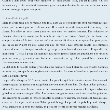
Gannes à mes côtés, pour cette première. Et mon cousin Iffan, qui est là aussi. J’ai des
repères, malgré et contre tout. Sans avoir peur, ce qui se dessine devant moi défie ma raison
et mon courage au plus haut point.
—
La bataille du lac gelé
Marc m’avait parlé des Formorae, une fois, dans un de ces moments où il racontait quelque
chose qu’il n’avait pas prévu de raconter. Il en avait croisé du temps où il était écuyer de
James. Ma mère en avait aussi glissé un mot dans les vieilles histoires. Des créatures de
l’ancien chaos, nées avant que le monde ait trouvé sa forme. Quand j’ai vu Balor, j’ai
compris les deux à la fois : que ce qu’ils m’avaient dit était vrai, et que c’était plus grand
que ce qu’ils avaient pu dire. Mais que dire du reste ? Des serpents géants, des chimères
venues des anciens comptes romains et grecs prenaient forme devant moi… Et que dire de
mon camp ? J’étais à peine plus habitué aux ogres, faunes, lutins qui peuplaient nos rangs et
pour certains grognaient d’une façon ni rassurante, ni agréable, quand bien même ils
faisaient partie de mon camp.
Le début de la bataille restera gravé dans ma mémoire pour l’éternité. Les cris des hommes
ne sont rien, comparés aux rugissements inhumains. La terre elle-même a grondé sous les
sabots de mon cheval.
La première charge a été frontale, contre les gobelins qui déferlaient en masse. On les tenait
à peine quand les faunes ont attaqué par derrière et brisé leur élan. Ce répit-là était précieux.
Mador l’a saisi sans hésiter, nous a fait manœuvrer pour contourner les lignes adverses,
gobelins et bonnets rouges mêlés. Les bonnets rouges surtout, rien à voir avec les gobelins,
des créatures puissantes et féroces capables de déchirer l’armure, qui basculent dans quelque
chose de chaotique et d’incontrôlable quand la rage les prend. Et puis la grande charge.
Nous étions tous là, tous ensembles, en plein sur le côté des forces menées par Balor.