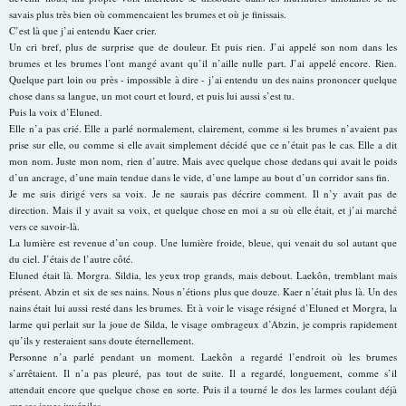
savais plus très bien où commencaient les brumes et où je finissais.
C’est là que j’ai entendu Kaer crier.
Un cri bref, plus de surprise que de douleur. Et puis rien. J’ai appelé son nom dans les
brumes et les brumes l’ont mangé avant qu’il n’aille nulle part. J’ai appelé encore. Rien.
Quelque part loin ou près - impossible à dire - j’ai entendu un des nains prononcer quelque
chose dans sa langue, un mot court et lourd, et puis lui aussi s’est tu.
Puis la voix d’Eluned.
Elle n’a pas crié. Elle a parlé normalement, clairement, comme si les brumes n’avaient pas
prise sur elle, ou comme si elle avait simplement décidé que ce n’était pas le cas. Elle a dit
mon nom. Juste mon nom, rien d’autre. Mais avec quelque chose dedans qui avait le poids
d’un ancrage, d’une main tendue dans le vide, d’une lampe au bout d’un corridor sans fin.
Je me suis dirigé vers sa voix. Je ne saurais pas décrire comment. Il n’y avait pas de
direction. Mais il y avait sa voix, et quelque chose en moi a su où elle était, et j’ai marché
vers ce savoir-là.
La lumière est revenue d’un coup. Une lumière froide, bleue, qui venait du sol autant que
du ciel. J’étais de l’autre côté.
Eluned était là. Morgra. Sildia, les yeux trop grands, mais debout. Laekôn, tremblant mais
présent. Abzin et six de ses nains. Nous n’étions plus que douze. Kaer n’était plus là. Un des
nains était lui aussi resté dans les brumes. Et à voir le visage résigné d’Eluned et Morgra, la
larme qui perlait sur la joue de Silda, le visage ombrageux d’Abzin, je compris rapidement
qu’ils y resteraient sans doute éternellement.
Personne n’a parlé pendant un moment. Laekôn a regardé l’endroit où les brumes
s’arrêtaient. Il n’a pas pleuré, pas tout de suite. Il a regardé, longuement, comme s’il
attendait encore que quelque chose en sorte. Puis il a tourné le dos les larmes coulant déjà
sur ses joues juvéniles.