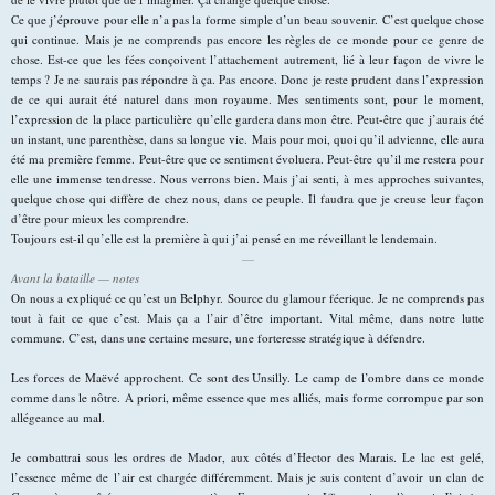
Ce que j’éprouve pour elle n’a pas la forme simple d’un beau souvenir. C’est quelque chose
qui continue. Mais je ne comprends pas encore les règles de ce monde pour ce genre de
chose. Est-ce que les fées conçoivent l’attachement autrement, lié à leur façon de vivre le
temps ? Je ne saurais pas répondre à ça. Pas encore. Donc je reste prudent dans l’expression
de ce qui aurait été naturel dans mon royaume. Mes sentiments sont, pour le moment,
l’expression de la place particulière qu’elle gardera dans mon être. Peut-être que j’aurais été
un instant, une parenthèse, dans sa longue vie. Mais pour moi, quoi qu’il advienne, elle aura
été ma première femme. Peut-être que ce sentiment évoluera. Peut-être qu’il me restera pour
elle une immense tendresse. Nous verrons bien. Mais j’ai senti, à mes approches suivantes,
quelque chose qui diffère de chez nous, dans ce peuple. Il faudra que je creuse leur façon
d’être pour mieux les comprendre.
Toujours est-il qu’elle est la première à qui j’ai pensé en me réveillant le lendemain.
—
Avant la bataille — notes
On nous a expliqué ce qu’est un Belphyr. Source du glamour féerique. Je ne comprends pas
tout à fait ce que c’est. Mais ça a l’air d’être important. Vital même, dans notre lutte
commune. C’est, dans une certaine mesure, une forteresse stratégique à défendre.
Les forces de Maëvé approchent. Ce sont des Unsilly. Le camp de l’ombre dans ce monde
comme dans le nôtre. A priori, même essence que mes alliés, mais forme corrompue par son
allégeance au mal.
Je combattrai sous les ordres de Mador, aux côtés d’Hector des Marais. Le lac est gelé,
l’essence même de l’air est chargée différemment. Mais je suis content d’avoir un clan de