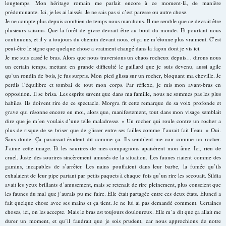
longtemps. Mon héritage romain me parlait encore à ce moment-là, de manière
prédominante. Ici, je les ai laissés. Je ne sais pas si c’est paresse ou autre chose.
Je ne compte plus depuis combien de temps nous marchons. Il me semble que ce devrait être
plusieurs saisons. Que la forêt de givre devrait être au bout du monde. Et pourtant nous
continuons, et il y a toujours du chemin devant nous, et ça ne m’étonne plus vraiment. C’est
peut-être le signe que quelque chose a vraiment changé dans la façon dont je vis ici.
Je me suis cassé le bras. Alors que nous traversions un chaos rocheux depuis… dirons nous
un certain temps, mettant en grande difficulté le gaillard que je suis devenu, aussi agile
qu’un rondin de bois, je fus surpris. Mon pied glissa sur un rocher, bloquant ma cheville. Je
perdis l’équilibre et tombai de tout mon corps. Par réflexe, je mis mon avant-bras en
opposition. Il se brisa. Les esprits savent que dans ma famille, nous ne sommes pas les plus
habiles. Ils doivent rire de ce spectacle. Morgra fit cette remarque de sa voix profonde et
grave qui résonne encore en moi, alors que, manifestement, tout dans mon visage semblait
dire que je m’en voulais d’une telle maladresse. « Un rocher qui roule contre un rocher a
plus de risque de se briser que de glisser entre ses failles comme l’aurait fait l’eau. » Oui.
Sans doute. Ça paraissait évident dit comme ça. Ils semblent me voir comme un rocher.
J’aime cette image. Et les sourires de mes compagnons apaisèrent mon âme. Ici, rien de
cruel. Juste des sourires sincèrement amusés de la situation. Les faunes riaient comme des
gamins, incapables de s’arrêter. Les nains pouffaient dans leur barbe, la fumée qu’ils
exhalaient de leur pipe partant par petits paquets à chaque fois qu’un rire les secouait. Sildia
avait les yeux brillants d’amusement, mais se retenait de rire pleinement, plus conscient que
les faunes du mal que j’aurais pu me faire. Elle était partagée entre ces deux états. Eluned a
fait quelque chose avec ses mains et ça tient. Je ne lui ai pas demandé comment. Certaines
choses, ici, on les accepte. Mais le bras est toujours douloureux. Elle m’a dit que ça allait me
durer un moment, et qu’il faudrait que je sois prudent, car nous approchions de notre