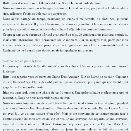
Brithil — est venue à moi. Elle m’a dit que Brithil lui avait parlé de moi.
Nous ne nous sommes pas échangés nos noms. Je n’ai, surtout, pas pensé a lui demandé le
sien, tellement j’étais troublé par son approche.
Nous avons partagé du temps, beaucoup de temps il me semble, ou alors peu, je serais
incapable de trancher. Il y avait beaucoup de choses à y mettre et le temps semblait s’étirer
pour les y accueillir toutes, ou peut-être s’était-il déjà mis à se compter autrement.
Ce que je sais avec certitude : Brithil avait parlé de moi. Je comprendrais plus tard pourquoi,
mais cette information était déroutante sur le moment. J’ai su, malgré tout, porté par mon
instinct, saisir ce qui m’a été proposé par cette guerrière, sous les recommandations de sa
Capitaine. Je ne l’aurais sans doute jamais fait quelques mois avant.
—
Avant le départ pour la forêt
Les jours qui ont suivi la bataille ont été ceux des choix. Chacun a pris sa route, ou retrouvé
la sienne.
Brithil est repartie vers les terres du Grand Duc Ardanor. Elle est Lame de sa cour, Capitaine
de ses Hautes-Ailes. Elle a des obligations qui ne s’arrêtent pas parce qu’une bataille est
gagnée. Je l’ai regardée partir.
Iffan est parti seul, pour une affaire de cerf d’ombre. Une quête solitaire et silencieuse qui lui
ressemble. Nous ne nous ressemblons pas en tout.
Nous n’avons toujours pas de nouvelles d’Amren. Il avait choisi la tour d’épine, pendant
que nous allions au lac. Des chemins différents dans un même monde. Belisse Lance-Aurore
est avec lui, ce qui me rassure d’un côté. Mais je me souviens de ce silence pesant face à
l’enthousiasme de mon ami et de son choix. Je me souviens des regards. Je me souviens,
aussi, de l’intervention de Belisse. Lui-même n’y serait pas allé, je l’ai vu. Mais il ne
pouvait, en tant que champion, laisser un jeune homme relever le défi alors que lui