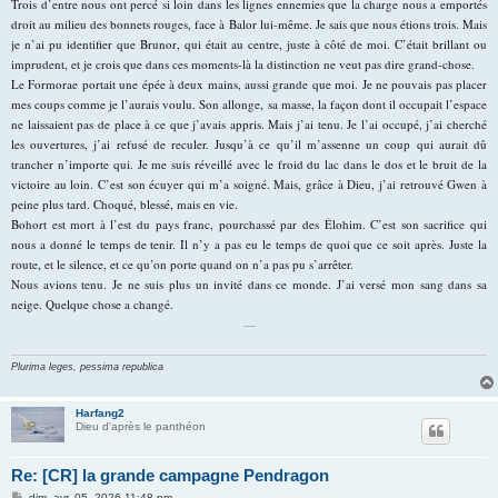
Trois d’entre nous ont percé si loin dans les lignes ennemies que la charge nous a emportés
droit au milieu des bonnets rouges, face à Balor lui-même. Je sais que nous étions trois. Mais
je n’ai pu identifier que Brunor, qui était au centre, juste à côté de moi. C’était brillant ou
imprudent, et je crois que dans ces moments-là la distinction ne veut pas dire grand-chose.
Le Formorae portait une épée à deux mains, aussi grande que moi. Je ne pouvais pas placer
mes coups comme je l’aurais voulu. Son allonge, sa masse, la façon dont il occupait l’espace
ne laissaient pas de place à ce que j’avais appris. Mais j’ai tenu. Je l’ai occupé, j’ai cherché
les ouvertures, j’ai refusé de reculer. Jusqu’à ce qu’il m’assenne un coup qui aurait dû
trancher n’importe qui. Je me suis réveillé avec le froid du lac dans le dos et le bruit de la
victoire au loin. C’est son écuyer qui m’a soigné. Mais, grâce à Dieu, j’ai retrouvé Gwen à
peine plus tard. Choqué, blessé, mais en vie.
Bohort est mort à l’est du pays franc, pourchassé par des Élohim. C’est son sacrifice qui
nous a donné le temps de tenir. Il n’y a pas eu le temps de quoi que ce soit après. Juste la
route, et le silence, et ce qu’on porte quand on n’a pas pu s’arrêter.
Nous avions tenu. Je ne suis plus un invité dans ce monde. J’ai versé mon sang dans sa
neige. Quelque chose a changé.
—
Plurima leges, pessima republica
Harfang2
Dieu d'après le panthéon
Re: [CR] la grande campagne Pendragon
M
dim. avr. 05, 2026 11:48 pm