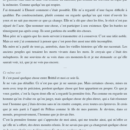
la mémoire. Comme quelqu’un qui respire.
J’ai demandé à Eluned comment c’était possible. Elle m’a regardé d’une façon difficile à
qualifier. Pas condescendante, plutôt comme on regarde quelqu’un qui vient d’ouvrir les
yeux et ne sait pas encore ce que ça change. Elle m’a dit que chez les fées, le récit n’est pas
séparé de l’acte. Que nommer une chose, c’est participer à son existence. Que les bardes ne
témoignent pas après coup. Ils sont gardiens du souffle des choses.
Mon père m’a appris que les mots servent à transmettre et à conserver. C’est une idée noble.
Mais ce soir j’ai commencé à penser que c’est peut-être aussi une idée incomplète.
Ma mère m’a parlé de tout ça, autrefois, dans les vieilles histoires qu’elle me racontait. Les
anciens peuples qui tenaient les morts vivants dans les mots. Je croyais que c’était des
métaphores. Je me souviens de sa voix dans ces moments-là et je me demande ce qu’elle
saurait voir, ici, que je ne vois pas encore.
—
Ce même soir
Il s’est passé quelque chose entre Brithil et moi ce soir-là.
Je ne vais pas détailler. Ce n’est pas que je ne saurais pas. Mais certaines choses, mises en
mots avec trop de précision, perdent quelque chose qui leur appartient en propre. Ce que je
veux garder, c’est la façon dont elle m’a regardé la première fois. Pas comme on regarde un
homme qu’on évalue ou qu’on jauge, mais quelque chose de plus direct, qui a fait résonner
tout l’homme que j’étais devenu sans m’en rendre compte, avec toutes ces épreuves. Je crois
que je suis parti à l’appel de Pelleas comme le fils de mes parents. Je deviens, dans ce
monde, progressivement, l’homme que je devais être.
C’est la première femme qui s’approche de moi ainsi, qui me touche ainsi, qui m’offre ce
qu’elle m’a offert, des deux mondes réunis. Je ne savais pas que ça changerait quelque chose
de le vivre plutôt que de l’imaginer. Ça change quelque chose.