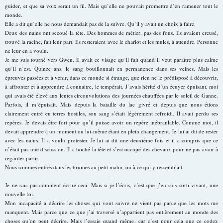
guider, et que sa voix serait un fil. Mais qu’elle ne pouvait promettre d’en ramener tout le
monde.
Elle a dit qu’elle ne nous demandait pas de la suivre. Qu’il y avait un choix à faire.
Deux des nains ont secoué la tête. Des hommes de métier, pas des fous. Ils avaient creusé,
trouvé la racine, fait leur part. Ils resteraient avec le chariot et les mules, à attendre. Personne
ne leur en a voulu.
Je me suis tourné vers Gwen. Il avait ce visage qu’il fait quand il veut paraître plus calme
qu’il n’est. Quinze ans, le sang bouillonnait en permanence dans ses veines. Mais les
épreuves passées et à venir, dans ce monde si étrange, que rien ne le prédisposé à découvrir,
à affronter et à apprendre à connaitre, le tempérait. J’avais hérité d’un écuyer épuisant, moi
qui avais été élevé aux lentes circonvolutions des journées chauffées par le soleil de Ganne.
Parfois, il m’épuisait. Mais depuis la bataille du lac givré et depuis que nous étions
clairement entré en terres hostiles, son sang s’était légèrement refroidi. Il avait perdu ses
repères. Je devais être fort pour qu’il puisse avoir un repère inébranlable. Comme moi, il
devait apprendre à un moment ou lui-même étant en plein changement. Je lui ai dit de rester
avec les nains. Il a voulu protester. Je lui ai dit une deuxième fois et il a compris que ce
n’était pas une discussion. Il a hoché la tête et s’est occupé des chevaux pour ne pas avoir à
regarder partir.
Nous sommes entrés dans les brumes au petit matin, ou à ce qui y ressemblait.
—
Je ne sais pas comment écrire ceci. Mais si je l’écris, c’est que j’en suis sorti vivant, une
nouvelle foi.
Mon incapacité a décrire les choses qui vont suivre ne vient pas parce que les mots me
manquent. Mais parce que ce que j’ai traversé n’appartient pas entièrement au monde des
choses qu’on peut décrire. Mais j’essaie quand même, car c’est pour cela que ce codex