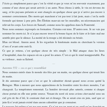
J’écris ça simplement parce que c’est la vérité et que je veux m’en souvenir exactement, pas
comme d’une chose qui serait arrivée à un autre. Nous étions à table, le vin est devenu du
sang, et les paysans présents se sont changés en quelque chose que je n’arrive pas encore à
nommer correctement. Des morts qui marchent n’est pas tout à fait juste, mais c’est la seule
formule qui tienne à peu près. Des Élohim mauvais sur les murailles, un nécromancien qui
relevait les corps. Les forces de Samaël, comme nous les appelons dans la Fraternité.
Nous nous sommes regroupés en formation. Certains ont tenu. D’autres non. Je ne vais pas
nommer les morts ici. Je n’ai pas encore trouvé la bonne façon de le faire et le faire mal me
semble pire que le silence. La moitié de la troupe a été décimée ou brisée.
Iffan est blessé. Amren aussi. Je les regardais le lendemain matin en cherchant la version
d’eux d’avant cette nuit-là.
Ce que je retiens, c’est quelque chose de très simple : le Mal attaque dans les lieux
d’hospitalité, dans les espaces où on a posé les armes. C’est ce qui le rend insupportable. Pas
sa violence , mais sa lâcheté.
—
Automne 552 — ou ce qui y ressemblait
Nous sommes entrés dans le monde des fées par un matin, ou quelque chose qui tenait lieu
de matin.
Je dis automne parce que c’est ce que le calendrier dictait quand nous avons quitté la
Bretagne. Mais à mesure que nous approchions de la frontière entre les deux mondes, l’air
changeait. La température remontait. La lumière devenait plus saturée, comme si chaque
chose portait en elle une petite source. Venant du nord où nous avions chevauché sous un
ciel gris de fin d’été, le contraste était net et étrange. On se serait crus en juin, sauf que ce
juin-là n’avait jamais existé dans aucun calendrier que je connaisse.
Le passage lui-même n’est pas une porte. Ce n’est pas un pont ni un seuil qu’on franchit en