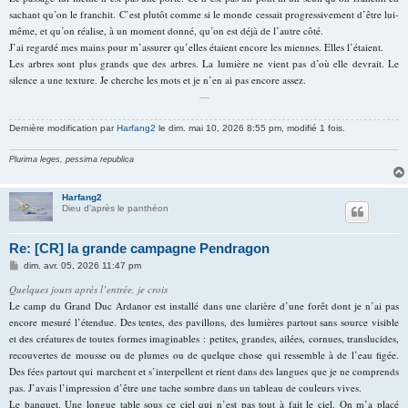
sachant qu’on le franchit. C’est plutôt comme si le monde cessait progressivement d’être lui-
même, et qu’on réalise, à un moment donné, qu’on est déjà de l’autre côté.
J’ai regardé mes mains pour m’assurer qu’elles étaient encore les miennes. Elles l’étaient.
Les arbres sont plus grands que des arbres. La lumière ne vient pas d’où elle devrait. Le
silence a une texture. Je cherche les mots et je n’en ai pas encore assez.
—
Dernière modification par
Harfang2
le dim. mai 10, 2026 8:55 pm, modifié 1 fois.
Plurima leges, pessima republica
Harfang2
Dieu d'après le panthéon
Re: [CR] la grande campagne Pendragon
M
dim. avr. 05, 2026 11:47 pm
e
s
Quelques jours après l’entrée, je crois
s
Le camp du Grand Duc Ardanor est installé dans une clarière d’une forêt dont je n’ai pas
a
g
encore mesuré l’étendue. Des tentes, des pavillons, des lumières partout sans source visible
e
et des créatures de toutes formes imaginables : petites, grandes, ailées, cornues, translucides,
recouvertes de mousse ou de plumes ou de quelque chose qui ressemble à de l’eau figée.
Des fées partout qui marchent et s’interpellent et rient dans des langues que je ne comprends
pas. J’avais l’impression d’être une tache sombre dans un tableau de couleurs vives.
Le banquet. Une longue table sous ce ciel qui n’est pas tout à fait le ciel. On m’a placé