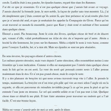
g
cercle. Laekôn était à ma gauche, les épaules hautes, regard fixe dans les flammes.
e
J’ai dit ce que je ressentais. Ce n’est pas quelque chose que j’aurais fait avant ce voyage.
J’aurais cherché la formule juste, le mot noble, la façon de parler sans tout montrer. Là, j’ai
dit simplement que j’étais content qu’ils soient là, que leur présence m’avait rendu plus fort
que je n’aurais été seul, et que je souhaitais les appeler la Compagnie du Givre. Parce qu’on
avait traversé ce monde-là ensemble, parce que Kaer y était resté et méritait d’être nommé
dans quelque chose.
Eluned a souri. Pas beaucoup. Juste le coin des lèvres, quelque chose de bref et de discret
qui, venant d’elle, valait probablement un éclat de rire de n’importe qui d’autre. Abzin a
hoché la tête lentement, les yeux sur les flammes. Sildia a répété le nom à voix basse, comme
pour l’essayer. Laekôn, lui, n’a rien dit. Mais ses épaules se sont un peu abaissées.
—
En sens inverse, les paysages disent d’autres choses.
Les mêmes pierres dressées, mais vues depuis l’autre direction, elles ressemblent moins à une
frontière qu’à une indication. Comme si elles ne marquaient pas l’entrée dans quelque chose
mais le fait qu’on en est sorti. Le vent du nord qui poussait contre nous à l’aller pousse
maintenant dans le dos. Ce n’est pas grand-chose, mais le corps le note.
Il y a des plateaux de bruyère ici que nous avions traversés trop vite à l’aller. Je prends le
temps, maintenant. La bruyère est d’un rose-gris pâle qui vire au roux selon l’angle où on la
regarde, et elle est parcourue de ruisselets invisibles jusqu’à ce qu’on pose le pied et qu’on
entende l’eau juste en dessous. Le sol qui semble solide et ne l’est pas tout à fait. Quelque
chose dans ce détail-là me plaît. Il faut faire attention pour traverser un endroit qui a l’air
facile. C’est une bonne leçon.
—
Sildia est venue s’asseoir près de moi ce soir, après le diner.