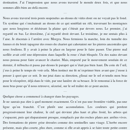
destination. J’ai l’impression que nous avons traversé le monde deux fois, et que nous
sommes allés bien au-delà encore.
—
Nous avons traversé trois ponts suspendus au-dessus de vides dont on ne voyait pas le fond.
Un système qui s’enchainait au dessus de ce qui semblait un rift, traversant les montagnes
que nous longions et déchirant la plaine qui s’étirait par devers nous. Le premier, j’ai
regardé en bas. Le deuxième, j’ai regardé droit devant. Le troisième, je me sentais plus à
l’aise. Je discutais à l’arrière avec Morgra. Nous fermions la marche, loin du tumulte des
faunes et du bruit tapageur des roues du chariot qui cahotaient sur les pierres ancestrales que
nous foulions. Il y avait à peine la place en largeur pour le faire passer. Une pierre mal
scellée avait créé une dépression dans laquelle la roue s’était bloquée. Un des nains devant
nous poussa pour faire avancer le chariot. Mais, emporté par le mouvement soudain de ce
dernier, il trébucha et passa par-dessus le parapet qui n’était pas bien haut. Du coin de l’œil,
j’eus à peine le temps de voir cela. Mon instinct me fit m’exprimer bien avant que j’eusse à
penser à quoi que ce soit. Je me jetai dans sa direction, glissai sur le sol et tendis mon bras
pour le récupérer, déjà dans le vide, par une lanière de sa besace. Je le remontai à la force de
mon bras pour qu’il nous retrouve, sécurisé, sur le sol traître de ce pont ancien.
—
Quelque chose a commencé à changer dans les paysages.
Je ne saurais pas dire à quel moment exactement. Ce n’est pas une frontière visible, pas une
ligne qu’on franchit. C’est plutôt une accumulation. Les couleurs qui perdent
progressivement leur chaleur, le ciel qui devient plus haut et plus froid, les arbres qui
s’espacent, puis qui disparaissent presque, remplacés par des roches plates aux arrêtes vives.
Des formations de pierre grise dressées comme des sentinelles sans visage. L’herbe encore
présente, mais plus courte, plus dure, comme si elle avait appris à se faire toute petite contre