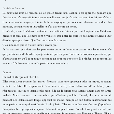
—
Laekôn et les mots
Le deuxième jour de marche, ou ce qui en tenait lieu, Laekôn s’est approché pendant que
j’écrivais et m’a regardé faire avec une méfiance que je n’avais pas vue chez lui jusqu’alors.
Il m’a demandé ce que je faisais. Je lui ai expliqué : je notais une clarière, la couleur des
mousses, des teintes pour lesquelles je n’ai pas encore de noms.
Il m’a dit, avec le sérieux particulier des petites créatures qui ont longtemps réfléchi aux
grandes choses, que les mots sont vivants et que noter les paroles des autres revient à leur
dérober quelque chose. Que l’écriture peut être un vol.
C’est une idée que je n’avais jamais envisagée.
Je l’ai rassuré : je n’écris pas les paroles des autres en les faisant passer pour les miennes. Ce
que j’écris, c’est d’abord ce que je vois, ce que les gens font et mes propres impressions, qui
n’appartiennent qu’à moi et que personne ne peut me contester. Il a réfléchi un moment, les
naseaux frémissants et a semblé partiellement convaincu.
—
Le rituel
Eluned et Morgra ont cherché.
Elles semblaient écouter les arbres. Morgra, dans une approche plus physique, touchait,
sentait. Parfois elle disparaissait dans une écorce, d’un hêtre ou d’un frêne, pour
réapparaître, quelques instants plus tard. Elle ne le faisait pour autant jamais dans un arbre
malade. Mais dans ceux, encore sains, qui n’étaient pas loin. Eluned, elle, se concentrait
pendant des instants assez longs, apposait ses mains, manipulait son bâton, marmonnait des
mots parfois incompréhensibles de là où j’étais. Elles se complétaient. Ce que j’appellerai
l’enquête a bien pris plusieurs jours. Elles ont fini par trouver. Sous la terre gisait un mal qui,
par sa présence interdite et maléfique, rongeait le domaine des Rameaux Blancs. Elle a