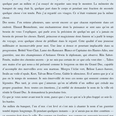
quelque part au milieu et j’ai essayé de regarder sans trop le montrer. La mémoire du
banquet de sang était là, quelque part dans le corps et pendant une fraction de seconde
quelque chose s’est tendu. Puis j’ai regardé ces visages. Ce n’était vraiment pas la même
chose.
Des noms. J’en retiens plusieurs, sans savoir encore ce que chacun représente dans cet
endroit. Eluned Brumelente, une enchanteresse dont la puissance se sent sans qu’on ait
besoin de vous l’expliquer, qui parle avec la précision de quelqu’un qui n’a jamais eu
besoin de presser les choses. Ilariel, princesse et magicienne dont Amren m’a parlé le temps
du voyage, avec quelque chose de pétillant dans le regard. Cette qualité d’une jeunesse
millénaire et inconcevable pour moi. Une âme si douce et pourtant implacable dans sa
progression. Brithil Vent-Clair, Lame des Rameaux Blancs et Capitaine des Hautes-Ailes, une
guerrière, une des championnes d’Ardanor. Orwin le diplomate, qui observe. Rûn Sabot-
Fendu, maître des chemins secrets – je ne suis pas certain de ce que cela veut dire - , Talios
aux mains d’or qui nous a été présenté comme le forgeron en titre du Grand Duc, capable
d’accomplir des merveilles avec son marteau. Morgra l’éclat vert, Belisse Lance-Aurore,
Itralis au voile d’opale, Kort, Talvan Brise-Corne, Galdir le silencieux. Et d’autres que je n’ai
pas eu le temps de nommer. Je suis émerveillé de tous ces noms qui sonnent comme des
légendes. Plus tard, je crois que j’aimerais qu’on m’affuble d’un suffixe qui exhale ma
propre grandeur. Avec toutes ces émotions, j’ai oublié de demander le nom de la ville où
réside le Grand Duc. Je demanderai la prochaine fois.
Ce que je veux noter avant tout le reste, parce que c’est ce qui m’a le plus frappé ce soir-là :
les bardes.
Au milieu du banquet, l’un d’eux s’est levé et s’est mis à chanter le nom d’un guerrier
tombé depuis longtemps. Et pendant quelques instants — je n’aurais pas su dire combien —
ce guerrier était dans la salle. Pas comme un fantôme, pas comme un souvenir invoqué par