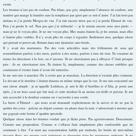
existe.
Les brumes n’ont pas de couleur. Pas blanc, pas gris, simplement l’absence de couleur, une
matière qui mange la lumière sans la remplacer par quoi que ce soit d’autre. J’ai fait trois pas
dedans et j’ai perdu Morgra de vue. J’ai fait encore deux pas et j’ai perdu Eluned de vue.
Puis j’ai perdu le sol. Non pas que j’ai trébuché — je le sentais encore sous mes pieds —
mais je ne le voyais plus. Je ne me voyais plus. Mes mains étaient là, je les sentais, mais elles
n’étaient plus visibles. Il n’y avait plus de corps à regarder. Seulement moi, quelque chose
qui pensait et percevait, flottant dans une épaisseur sans bords.
Il y avait des murmures. Pas des voix articulées mais des frôlements de sons qui
ressemblaient parfois à des mots, parfois à des noms, parfois à rien du tout. Ils venaient de
toutes les directions à la fois, ou d’aucune. Ils ne cherchaient pas à effrayer. C’était presque
pire : ils ne cherchaient rien. Ils étaient là, simplement, comme des choses oubliées qui
continuent d’exister faute d’avoir été enterrées.
Je me suis mis à marcher. Ou à croire que je marchais. La direction n’existait plus vraiment.
Le devant et le derrière s’étaient dissous en même temps que la vue. Je me suis concentré sur
une chose simple : je m’appelle Leddicus, je suis le fils d’Aurélius et d’Alia, je porte une
épée, j’ai un bras cassé qui fait mal, et cette douleur-là au moins est réelle et précise. Je me
suis accroché à la douleur comme on s’accroche à une corde.
La lueur d’Eluned – qui nous avait demandé explicitement de la suivre et de ne pas la
quitter des yeux - précise au départ comme un phare dans la nuit, s’adoucissait à mesure que
me gagnait cette forme d’apathie spectrale.
Quelque chose dans les brumes voulait que je lâche prise. Pas agressivement. Doucement.
Comme une proposition. Comme si s’effacer était simplement plus confortable que de
continuer à être. J’ai senti ma concentration faiblir par endroits, les bords de moi-même
devenir flous, ma propre voix intérieure se dissoudre dans les murmures ambiants. Je ne