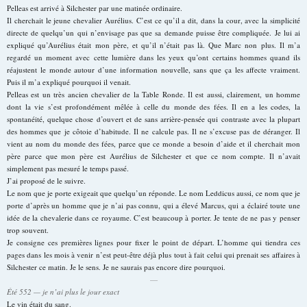
Pelleas est arrivé à Silchester par une matinée ordinaire.
Il cherchait le jeune chevalier Aurélius. C’est ce qu’il a dit, dans la cour, avec la simplicité
directe de quelqu’un qui n’envisage pas que sa demande puisse être compliquée. Je lui ai
expliqué qu’Aurélius était mon père, et qu’il n’était pas là. Que Marc non plus. Il m’a
regardé un moment avec cette lumière dans les yeux qu’ont certains hommes quand ils
réajustent le monde autour d’une information nouvelle, sans que ça les affecte vraiment.
Puis il m’a expliqué pourquoi il venait.
Pelleas est un très ancien chevalier de la Table Ronde. Il est aussi, clairement, un homme
dont la vie s’est profondément mêlée à celle du monde des fées. Il en a les codes, la
spontanéité, quelque chose d’ouvert et de sans arrière-pensée qui contraste avec la plupart
des hommes que je côtoie d’habitude. Il ne calcule pas. Il ne s’excuse pas de déranger. Il
vient au nom du monde des fées, parce que ce monde a besoin d’aide et il cherchait mon
père parce que mon père est Aurélius de Silchester et que ce nom compte. Il n’avait
simplement pas mesuré le temps passé.
J’ai proposé de le suivre.
Le nom que je porte exigeait que quelqu’un réponde. Le nom Leddicus aussi, ce nom que je
porte d’après un homme que je n’ai pas connu, qui a élevé Marcus, qui a éclairé toute une
idée de la chevalerie dans ce royaume. C’est beaucoup à porter. Je tente de ne pas y penser
trop souvent.
Je consigne ces premières lignes pour fixer le point de départ. L’homme qui tiendra ces
pages dans les mois à venir n’est peut-être déjà plus tout à fait celui qui prenait ses affaires à
Silchester ce matin. Je le sens. Je ne saurais pas encore dire pourquoi.
—
Été 552 — je n’ai plus le jour exact
Le vin était du sang.