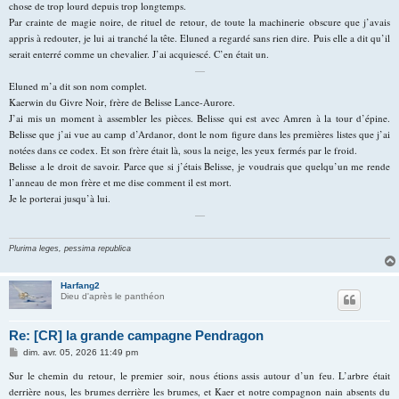
chose de trop lourd depuis trop longtemps.
Par crainte de magie noire, de rituel de retour, de toute la machinerie obscure que j’avais
appris à redouter, je lui ai tranché la tête. Eluned a regardé sans rien dire. Puis elle a dit qu’il
serait enterré comme un chevalier. J’ai acquiescé. C’en était un.
—
Eluned m’a dit son nom complet.
Kaerwin du Givre Noir, frère de Belisse Lance-Aurore.
J’ai mis un moment à assembler les pièces. Belisse qui est avec Amren à la tour d’épine.
Belisse que j’ai vue au camp d’Ardanor, dont le nom figure dans les premières listes que j’ai
notées dans ce codex. Et son frère était là, sous la neige, les yeux fermés par le froid.
Belisse a le droit de savoir. Parce que si j’étais Belisse, je voudrais que quelqu’un me rende
l’anneau de mon frère et me dise comment il est mort.
Je le porterai jusqu’à lui.
—
Plurima leges, pessima republica
Harfang2
Dieu d'après le panthéon
Re: [CR] la grande campagne Pendragon
M
dim. avr. 05, 2026 11:49 pm
e
s
Sur le chemin du retour, le premier soir, nous étions assis autour d’un feu. L’arbre était
s
derrière nous, les brumes derrière les brumes, et Kaer et notre compagnon nain absents du
a