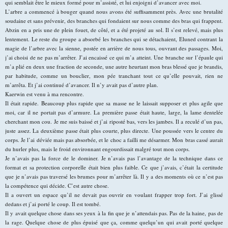
qui semblait être le mieux formé pour m’assisté, et lui enjoigni d’avancer avec moi.
L’arbre a commencé à bouger quand nous avons été suffisamment près. Avec une brutalité
soudaine et sans prévenir, des branches qui fondaient sur nous comme des bras qui frappent.
Abzin en a pris une de plein fouet, de côté, et a été projeté au sol. Il s’est relevé, mais plus
lentement. Le reste du groupe a absorbé les branches qui se détachaient, Eluned contrant la
magie de l’arbre avec la sienne, postée en arrière de nous tous, ouvrant des passages. Moi,
j’ai choisi de ne pas m’arrêter. J’ai encaissé ce qui m’a atteint. Une branche sur l’épaule qui
m’a plié en deux une fraction de seconde, une autre heurtant mon bras blessé que je brandis,
par habitude, comme un bouclier, mon pée tranchant tout ce qu’elle pouvait, rien ne
m’arrêta. Et j’ai continué d’avancer. Il n’y avait pas d’autre plan.
Kaerwin est venu à ma rencontre.
Il était rapide. Beaucoup plus rapide que sa masse ne le laissait supposer et plus agile que
moi, car il ne portait pas d’armure. La première passe était haute, large, la lame dentelée
cherchant mon cou. Je me suis baissé et j’ai riposté bas, vers les jambes. Il a reculé d’un pas,
juste assez. La deuxième passe était plus courte, plus directe. Une poussée vers le centre du
corps. Je l’ai déviée mais pas absorbée, et le choc a failli me désarmer. Mon bras cassé aurait
du hurler plus, mais le froid environnant engourdissait malgré tout mon corps.
Je n’avais pas la force de le dominer. Je n’avais pas l’avantage de la technique dans ce
format et sa protection corporelle était bien plus faible. Ce que j’avais, c’était la certitude
que je n’avais pas traversé les brumes pour m’arrêter là. Il y a des moments où ce n’est pas
la compétence qui décide. C’est autre chose.
Il a ouvert un espace qu’il ne devait pas ouvrir en voulant frapper trop fort. J’ai glissé
dedans et j’ai porté le coup. Il est tombé.
Il y avait quelque chose dans ses yeux à la fin que je n’attendais pas. Pas de la haine, pas de
la rage. Quelque chose de plus épuisé que ça, comme quelqu’un qui avait porté quelque