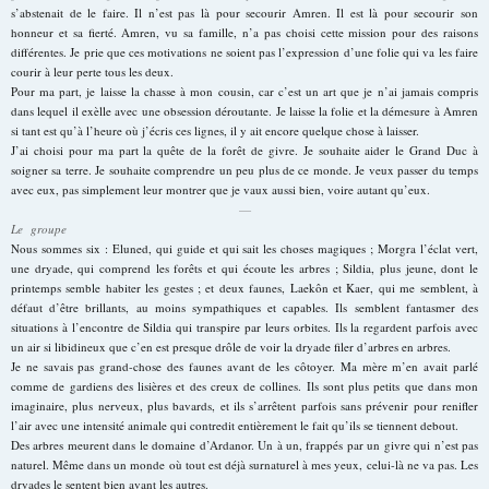
s’abstenait de le faire. Il n’est pas là pour secourir Amren. Il est là pour secourir son
honneur et sa fierté. Amren, vu sa famille, n’a pas choisi cette mission pour des raisons
différentes. Je prie que ces motivations ne soient pas l’expression d’une folie qui va les faire
courir à leur perte tous les deux.
Pour ma part, je laisse la chasse à mon cousin, car c’est un art que je n’ai jamais compris
dans lequel il exèlle avec une obsession déroutante. Je laisse la folie et la démesure à Amren
si tant est qu’à l’heure où j’écris ces lignes, il y ait encore quelque chose à laisser.
J’ai choisi pour ma part la quête de la forêt de givre. Je souhaite aider le Grand Duc à
soigner sa terre. Je souhaite comprendre un peu plus de ce monde. Je veux passer du temps
avec eux, pas simplement leur montrer que je vaux aussi bien, voire autant qu’eux.
—
Le groupe
Nous sommes six : Eluned, qui guide et qui sait les choses magiques ; Morgra l’éclat vert,
une dryade, qui comprend les forêts et qui écoute les arbres ; Sildia, plus jeune, dont le
printemps semble habiter les gestes ; et deux faunes, Laekôn et Kaer, qui me semblent, à
défaut d’être brillants, au moins sympathiques et capables. Ils semblent fantasmer des
situations à l’encontre de Sildia qui transpire par leurs orbites. Ils la regardent parfois avec
un air si libidineux que c’en est presque drôle de voir la dryade filer d’arbres en arbres.
Je ne savais pas grand-chose des faunes avant de les côtoyer. Ma mère m’en avait parlé
comme de gardiens des lisières et des creux de collines. Ils sont plus petits que dans mon
imaginaire, plus nerveux, plus bavards, et ils s’arrêtent parfois sans prévenir pour renifler
l’air avec une intensité animale qui contredit entièrement le fait qu’ils se tiennent debout.
Des arbres meurent dans le domaine d’Ardanor. Un à un, frappés par un givre qui n’est pas
naturel. Même dans un monde où tout est déjà surnaturel à mes yeux, celui-là ne va pas. Les
dryades le sentent bien avant les autres.