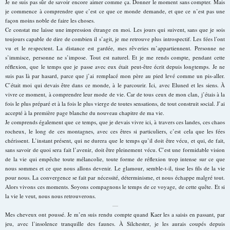
Je ne suis pas sûr de savoir encore aimer comme ça. Donner le moment sans compter. Mais
je commence à comprendre que c’est ce que ce monde demande, et que ce n’est pas une
façon moins noble de faire les choses.
Ce constat me laisse une impression étrange en moi. Les jours qui suivent, sans que je sois
toujours capable de dire de combien il s’agit, je me retrouve plus introspectif. Les fées l’ont
vu et le respectent. La distance est gardée, mes rêveries m’appartiennent. Personne ne
s’immisce, personne ne s’impose. Tout est naturel. Et je me rends compte, pendant cette
réflexion, que le temps que je passe avec eux était peut-être écrit depuis longtemps. Je ne
suis pas là par hasard, parce que j’ai remplacé mon père au pied levé comme un pis-aller.
C’était moi qui devais être dans ce monde, à le parcourir. Ici, avec Eluned et les siens. À
vivre ce moment, à comprendre leur mode de vie. Car de tous ceux de mon clan, j’étais à la
fois le plus préparé et à la fois le plus vierge de toutes sensations, de tout construit social. J’ai
accepté à la première page blanche du nouveau chapitre de ma vie.
Je comprends également que ce temps, que je devais vivre ici, à travers ces landes, ces chaos
rocheux, le long de ces montagnes, avec ces êtres si particuliers, c’est cela que les fées
chérissent. L’instant présent, qui ne durera que le temps qu’il doit être vécu, et qui, de fait,
sans savoir de quoi sera fait l’avenir, doit être pleinement vécu. C’est une formidable vision
de la vie qui empêche toute mélancolie, toute forme de réflexion trop intense sur ce que
nous sommes et ce que nous allons devenir. Le glamour, semble-t-il, tisse les fils de la vie
pour nous. La convergence se fait par nécessité, déterminisme, et nous échappe malgré tout.
Alors vivons ces moments. Soyons compagnons le temps de ce voyage, de cette quête. Et si
la vie le veut, nous nous retrouverons.
—
Mes cheveux ont poussé. Je m’en suis rendu compte quand Kaer les a saisis en passant, par
jeu, avec l’insolence tranquille des faunes. À Silchester, je les aurais coupés depuis