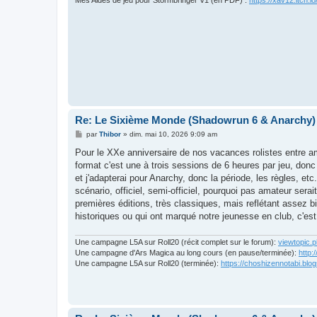
Mes Aides de jeu pour Stormbringer V1 (en PDF) :
https://xav12.itch.io
Re: Le Sixième Monde (Shadowrun 6 & Anarchy)
M
par
Thibor
»
dim. mai 10, 2026 9:09 am
e
s
Pour le XXe anniversaire de nos vacances rolistes entre a
s
format c'est une à trois sessions de 6 heures par jeu, donc 
a
g
et j'adapterai pour Anarchy, donc la période, les règles, 
e
scénario, officiel, semi-officiel, pourquoi pas amateur ser
premières éditions, très classiques, mais reflétant assez bi
historiques ou qui ont marqué notre jeunesse en club, c'es
Une campagne L5A sur Roll20 (récit complet sur le forum):
viewtopic.
Une campagne d'Ars Magica au long cours (en pause/terminée):
http:
Une campagne L5A sur Roll20 (terminée):
https://choshizennotabi.blo