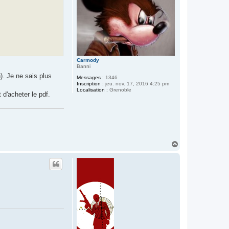
Carmody
Banni
). Je ne sais plus
Messages :
1346
Inscription :
jeu. nov. 17, 2016 4:25 pm
Localisation :
Grenoble
 d'acheter le pdf.
H
a
u
t