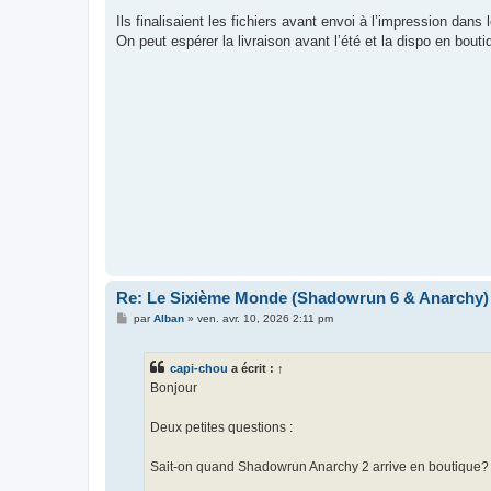
e
s
Ils finalisaient les fichiers avant envoi à l’impression dans
s
On peut espérer la livraison avant l’été et la dispo en bouti
a
g
e
Re: Le Sixième Monde (Shadowrun 6 & Anarchy)
M
par
Alban
»
ven. avr. 10, 2026 2:11 pm
e
s
s
capi-chou
a écrit :
↑
a
g
Bonjour
e
Deux petites questions :
Sait-on quand Shadowrun Anarchy 2 arrive en boutique?