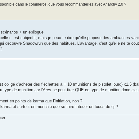
e disponible dans le commerce, que vous recommanderiez avec Anarchy 2.0 ?
4 scénarios + un épilogue.
elle-ci est subjectif, mais je peux te dire qu'elle propose des ambiances var
qui découvre Shadowrun que des habitués. L'avantage, c'est qu'elle ne te cout
v2.
st obligé d'acheter des fléchettes à = 10 (munitions de pistolet lourd) x1.5 (ba
 type de munition car l'Ares ne peut tirer QUE ce type de munition donc c'es
ent en points de karma que l'Initiation, non ?
karma et surtout en monnaie que se faire tatouer un focus de qi ?...
ouet