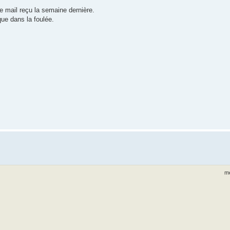
 le mail reçu la semaine dernière.
que dans la foulée.
me