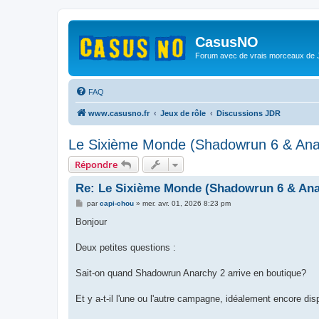
CasusNO
Forum avec de vrais morceaux de
FAQ
www.casusno.fr
Jeux de rôle
Discussions JDR
Le Sixième Monde (Shadowrun 6 & Ana
Répondre
Re: Le Sixième Monde (Shadowrun 6 & Ana
M
par
capi-chou
»
mer. avr. 01, 2026 8:23 pm
e
s
Bonjour
s
a
g
Deux petites questions :
e
Sait-on quand Shadowrun Anarchy 2 arrive en boutique?
Et y a-t-il l'une ou l'autre campagne, idéalement encore 