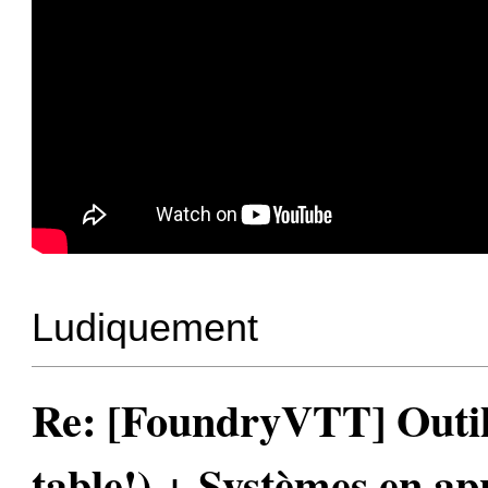
Ludiquement
Re: [FoundryVTT] Outil 
table!) + Systèmes en a