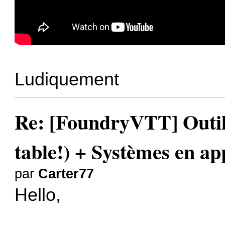
Ludiquement
Re: [FoundryVTT] Outil 
table!) + Systèmes en a
par
Carter77
Hello,