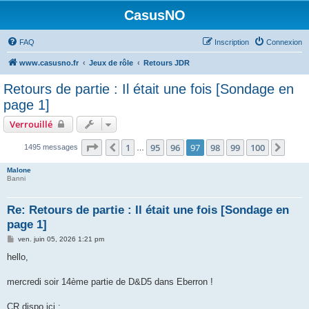
CasusNO
FAQ
Inscription
Connexion
www.casusno.fr
Jeux de rôle
Retours JDR
Retours de partie : Il était une fois [Sondage en
page 1]
Verrouillé
Page
97
sur
100
1
95
96
97
98
99
100
Précédent
Suiv
1495 messages
…
Malone
Banni
Re: Retours de partie : Il était une fois [Sondage en
page 1]
M
ven. juin 05, 2026 1:21 pm
e
s
hello,
s
a
g
mercredi soir 14ème partie de D&D5 dans Eberron !
e
CR dispo ici :