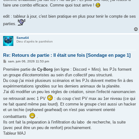
faire une combo efficace. Comme quoi tout arrive !
edit : tableur à jour, c'est bien pratique en plus pour tenir le compte de ses
parties.
Sama64
Dieu d'après le panthéon
Re: Retours de partie : Il était une fois [Sondage en page 1]
M
sam. juin 06, 2026 11:53 pm
e
s
Première partie de
Cy-Borg
(en ligne : Discord + Miro). les PJs forment
s
un groupe d'écoterroristes au sein d'un collectif peu structuré.
a
g
Du coup j'ai mixé plusieurs scénarios et les PJs doivent mettre fin à des
e
expérimentations ignobles sur les derniers animaux de la planète.
J'ai dû modifier un peu les règles de création, sinon l'infecté nanomancien
se retrouvait avec 1 PV
: du coup c'est PV max au 1er niveau (ce qui
ne fait quand même pas lourd). Et comme le groupe c'est aussi un hacker
et un techie (orphaned gearhead) on n'est pas vraiment orienté
combatttants
.
Ils ont fait la préparation à l'infiltration du labo de recherche, la suite
(avec peut être un peu de renfort) prochainement.
Tableur MAJ