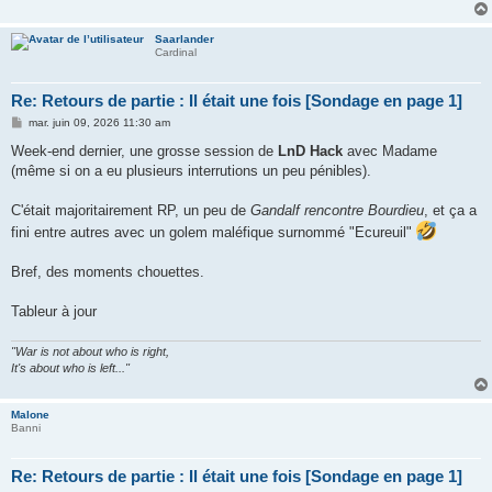
Saarlander
Cardinal
Re: Retours de partie : Il était une fois [Sondage en page 1]
M
mar. juin 09, 2026 11:30 am
e
s
Week-end dernier, une grosse session de
LnD Hack
avec Madame
s
(même si on a eu plusieurs interrutions un peu pénibles).
a
g
e
C'était majoritairement RP, un peu de
Gandalf rencontre Bourdieu
, et ça a
fini entre autres avec un golem maléfique surnommé "Ecureuil"
Bref, des moments chouettes.
Tableur à jour
"War is not about who is right,
It's about who is left..."
Malone
Banni
Re: Retours de partie : Il était une fois [Sondage en page 1]