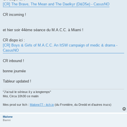
[CR] The Brave, The Mean and The Daelkyr (D&D5e) - CasusNO
CR incoming !
et hier soir 44ème séance du M.A.C.C. à Miami !
CR dispo ici :
[CR] Boys & Girls of M.A.C.C. An ItSW campaign of medic & drama -
CasusNO
CR inbound !
bonne journée
Tableur updated !
"J'ai tué le sérieux il y a longtemps"
Moi, Circa 10h30 ce matin
Mes prod sur Itch :
Malone77 - itch.io
(du Frontière, du Dredd et d'autres trucs)
Malone
Banni