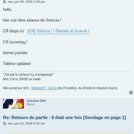
M
mar. juin 09, 2026 2:18 pm
e
s
hello,
s
a
g
hier soir 4ère séance de Striscia !
e
CR dispo ici :
[CR] Striscia ! I Dannati di Scavoli !
CR incoming !
bonne journée
Tableur updated
"J'ai tué le sérieux il y a longtemps"
Moi, Circa 10h30 ce matin
Mes prod sur Itch :
Malone77 - itch.io
(du Frontière, du Dredd et d'autres trucs)
Cassius Clef
Banni
Re: Retours de partie : Il était une fois [Sondage en page 1]
M
mer. juin 10, 2026 9:25 am
e
s
s