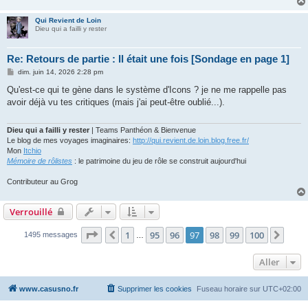
Qui Revient de Loin
Dieu qui a failli y rester
Re: Retours de partie : Il était une fois [Sondage en page 1]
M
dim. juin 14, 2026 2:28 pm
e
s
Qu'est-ce qui te gène dans le système d'Icons ? je ne me rappelle pas
s
avoir déjà vu tes critiques (mais j'ai peut-être oublié...).
a
g
e
Dieu qui a failli y rester
| Teams Panthéon & Bienvenue
Le blog de mes voyages imaginaires:
http://qui.revient.de.loin.blog.free.fr/
Mon
Itchio
Mémoire de rôlistes
: le patrimoine du jeu de rôle se construit aujourd'hui
Contributeur au Grog
Verrouillé
Page
97
sur
100
1
95
96
97
98
99
100
Précédent
Suiv
1495 messages
…
Aller
www.casusno.fr
Supprimer les cookies
Fuseau horaire sur
UTC+02:00