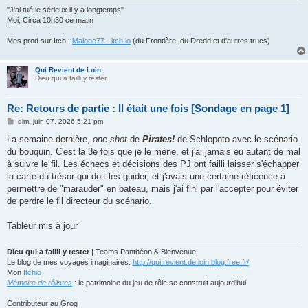
"J'ai tué le sérieux il y a longtemps"
Moi, Circa 10h30 ce matin
Mes prod sur Itch :
Malone77 - itch.io
(du Frontière, du Dredd et d'autres trucs)
Qui Revient de Loin
Dieu qui a failli y rester
Re: Retours de partie : Il était une fois [Sondage en page 1]
M
dim. juin 07, 2026 5:21 pm
e
s
La semaine dernière,
one shot
de
Pirates!
de Schlopoto avec le scénario
s
du bouquin. C'est la 3e fois que je le mène, et j'ai jamais eu autant de mal
a
g
à suivre le fil. Les échecs et décisions des PJ ont failli laisser s'échapper
e
la carte du trésor qui doit les guider, et j'avais une certaine réticence à
permettre de "marauder" en bateau, mais j'ai fini par l'accepter pour éviter
de perdre le fil directeur du scénario.
Tableur mis à jour
Dieu qui a failli y rester
| Teams Panthéon & Bienvenue
Le blog de mes voyages imaginaires:
http://qui.revient.de.loin.blog.free.fr/
Mon
Itchio
Mémoire de rôlistes
: le patrimoine du jeu de rôle se construit aujourd'hui
Contributeur au Grog