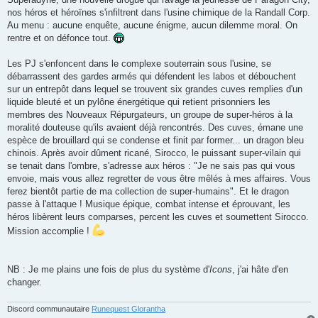
nos héros et héroïnes s'infiltrent dans l'usine chimique de la Randall Corp.
Au menu : aucune enquête, aucune énigme, aucun dilemme moral. On
rentre et on défonce tout.
Les PJ s'enfoncent dans le complexe souterrain sous l'usine, se
débarrassent des gardes armés qui défendent les labos et débouchent
sur un entrepôt dans lequel se trouvent six grandes cuves remplies d'un
liquide bleuté et un pylône énergétique qui retient prisonniers les
membres des Nouveaux Répurgateurs, un groupe de super-héros à la
moralité douteuse qu'ils avaient déjà rencontrés. Des cuves, émane une
espèce de brouillard qui se condense et finit par former... un dragon bleu
chinois. Après avoir dûment ricané, Sirocco, le puissant super-vilain qui
se tenait dans l'ombre, s'adresse aux héros : "Je ne sais pas qui vous
envoie, mais vous allez regretter de vous être mêlés à mes affaires. Vous
ferez bientôt partie de ma collection de super-humains". Et le dragon
passe à l'attaque ! Musique épique, combat intense et éprouvant, les
héros libèrent leurs comparses, percent les cuves et soumettent Sirocco.
Mission accomplie !
NB : Je me plains une fois de plus du système d'
Icons
, j'ai hâte d'en
changer.
Discord communautaire
Runequest Glorantha