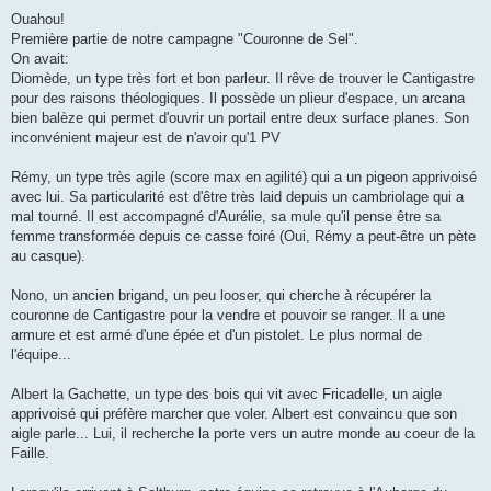
e
s
Ouahou!
s
Première partie de notre campagne "Couronne de Sel".
a
g
On avait:
e
Diomède, un type très fort et bon parleur. Il rêve de trouver le Cantigastre
pour des raisons théologiques. Il possède un plieur d'espace, un arcana
bien balèze qui permet d'ouvrir un portail entre deux surface planes. Son
inconvénient majeur est de n'avoir qu'1 PV
Rémy, un type très agile (score max en agilité) qui a un pigeon apprivoisé
avec lui. Sa particularité est d'être très laid depuis un cambriolage qui a
mal tourné. Il est accompagné d'Aurélie, sa mule qu'il pense être sa
femme transformée depuis ce casse foiré (Oui, Rémy a peut-être un pète
au casque).
Nono, un ancien brigand, un peu looser, qui cherche à récupérer la
couronne de Cantigastre pour la vendre et pouvoir se ranger. Il a une
armure et est armé d'une épée et d'un pistolet. Le plus normal de
l'équipe...
Albert la Gachette, un type des bois qui vit avec Fricadelle, un aigle
apprivoisé qui préfère marcher que voler. Albert est convaincu que son
aigle parle... Lui, il recherche la porte vers un autre monde au coeur de la
Faille.