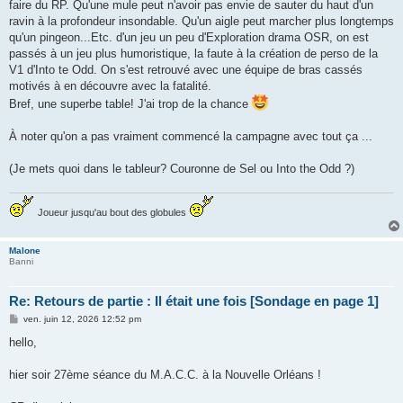
faire du RP. Qu'une mule peut n'avoir pas envie de sauter du haut d'un
ravin à la profondeur insondable. Qu'un aigle peut marcher plus longtemps
qu'un pingeon...Etc. d'un jeu un peu d'Exploration drama OSR, on est
passés à un jeu plus humoristique, la faute à la création de perso de la
V1 d'Into te Odd. On s'est retrouvé avec une équipe de bras cassés
motivés à en découvre avec la fatalité.
Bref, une superbe table! J'ai trop de la chance
À noter qu'on a pas vraiment commencé la campagne avec tout ça ...
(Je mets quoi dans le tableur? Couronne de Sel ou Into the Odd ?)
Joueur jusqu'au bout des globules
Malone
Banni
Re: Retours de partie : Il était une fois [Sondage en page 1]
M
ven. juin 12, 2026 12:52 pm
e
s
hello,
s
a
g
hier soir 27ème séance du M.A.C.C. à la Nouvelle Orléans !
e