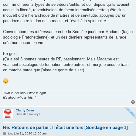
comme différents types de serviteurs/outils, et qui, depuis qu'ils avaient
acquis la liberté, reproduisaient de façon internalisée cette quête d'un
(nouvel) ordre hiérarchique de maîtres et de servitude, appuyés par un
paradoxe entre le don de la magie, et l'éveil à la spiritualité...
Conversation très intéressante entre la Sorcière jouée par Madame (façon
sociologie Pratchettienne), et un des derniers représentants de la race
créatrice encore en vie.
En gros.
(Ça a été 3 bonnes heures de RP, passionnant. Mais Madame est
vraiment sociologue de formation, entre autres, et moi je prends le train
en marche parce que j'aime ce genre de sujet)
"War is not about who is right,
It's about who is left..."
Charly Dean
Dieu des mickeys
Re: Retours de partie : Il était une fois [Sondage en page 1]
M
jeu. juin 11, 2026 12:56 am