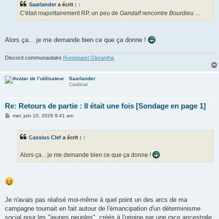
Saarlander
a écrit :
↑
a
g
C'était majoritairement RP, un peu de
Gandalf rencontre Bourdieu
...
e
Alors ça... je me demande bien ce que ça donne !
Discord communautaire
Runequest Glorantha
Saarlander
Cardinal
Re: Retours de partie : Il était une fois [Sondage en page 1]
M
mer. juin 10, 2026 9:41 am
e
s
s
Cassius Clef
a écrit :
↑
a
g
e
Alors ça... je me demande bien ce que ça donne !
Je n'avais pas réalisé moi-même à quel point un des arcs de ma
campagne tournait en fait autour de l'émancipation d'un déterminisme
social pour les "jeunes peuples", créés à l'origine par une race ancestrale