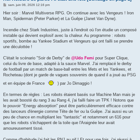
M
sam. juin 06, 2026 12:16 pm
e
s
Hier soir : Marvel Multiverse RPG. On continue avec les Vengeurs ! Iron
s
Man, Spiderman (Peter Parker) et La Guêpe (Janet Van Dyne).
a
g
e
Incendie chez Stark Industries, juste à l'endroit où l'on étudie un composé
instable qui devient explosif avec la chaleur. Au programme : robots
sportifs, bombe au Yankee Stadium et Vengeurs qui ont failli se prendre
une déculottée !
C'était le scénario "Soir de Derby" de
@Udo Femi
pour Super Clique,
celui du livre de base, adapté à la sauce Marvel. J'ai remplacé le derby
de football par un match de base-ball entre les Mets et les Yankees, et
Rocheteau (dont je garde de vagues souvenirs de quand il a joué au PSG
et en équipe de France
) par Jo Dimaggio !
En termes de règles : Les robots étaient basés sur Machine Man mais je
les avait boosté du rang 3 au Rang 4, j'ai failli faire un TPK ! Notons que
le pouvoir "Energy absorption" peut être particulièrement efficace contre
des lanceurs d'énergie comme Tête de fer ou la Guêpe. J'ai aussi eu un
peu de chance en multipliant les "fantastic" et notamment un 616 pour
que les robots s'échappent de la toile que l'Araignée leur avait
amoureusement tissé.
Comme d'habitude j'ai fait les PNJ au pif ! Et pour une fois, j'ai réussi à