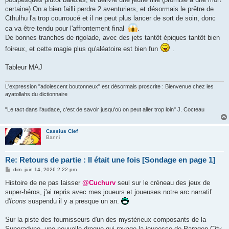
certaine).On a bien failli perdre 2 aventuriers, et désormais le prêtre de
Cthulhu l'a trop courroucé et il ne peut plus lancer de sort de soin, donc
ca va être tendu pour l'affrontement final
.
De bonnes tranches de rigolade, avec des jets tantôt épiques tantôt bien
foireux, et cette magie plus qu'aléatoire est bien fun
.
Tableur MAJ
L'expression "adolescent boutonneux" est désormais proscrite : Bienvenue chez les
ayatollahs du dictionnaire
"Le tact dans l'audace, c'est de savoir jusqu'où on peut aller trop loin" J. Cocteau
Cassius Clef
Banni
Re: Retours de partie : Il était une fois [Sondage en page 1]
M
dim. juin 14, 2026 2:22 pm
e
s
Histoire de ne pas laisser
@Cuchurv
seul sur le créneau des jeux de
s
super-héros, j'ai repris avec mes joueurs et joueuses notre arc narratif
a
g
d'
Icons
suspendu il y a presque un an.
e
Sur la piste des fournisseurs d'un des mystérieux composants de la
Superadyne, une nouvelle drogue qui ravage la jeunesse de Paragon City,