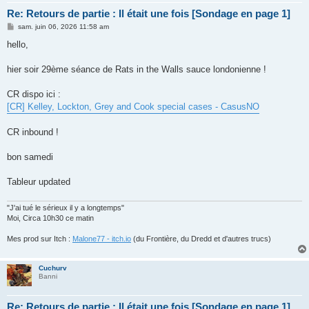
Re: Retours de partie : Il était une fois [Sondage en page 1]
M
sam. juin 06, 2026 11:58 am
e
s
hello,
s
a
g
hier soir 29ème séance de Rats in the Walls sauce londonienne !
e
CR dispo ici :
[CR] Kelley, Lockton, Grey and Cook special cases - CasusNO
CR inbound !
bon samedi
Tableur updated
"J'ai tué le sérieux il y a longtemps"
Moi, Circa 10h30 ce matin
Mes prod sur Itch :
Malone77 - itch.io
(du Frontière, du Dredd et d'autres trucs)
Cuchurv
Banni
Re: Retours de partie : Il était une fois [Sondage en page 1]