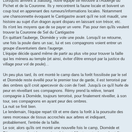
Lorsqu'ils arrivent à Saltburg, notre équipe se retrouve à l'Auberge du
Pichet et de la Couronne. Ils y rencontrent la faune locale et boivent un
coup tout en apprenant des rumeurs/informations locales. Notamment
une chansonnette évoquant le Cantigastre avant qu'il ne soit maudit, une
histoire au sujet d'un dragon ayant disparu en laissant son trésor, etc.
Ils n'ont les moyens que de se payer un verre. Pas pour rien qu'ils veulent
trouver la Couronne de Sel du Cantigastre
En quittant l'auberge, Diomède y vole une poule. Lorsqu'il se retourne,
une fois la poule dans un sac, lui et ses compagnons voient entrer un
groupe d'aventuriers dans l'augerge.
L'équipe décide quand même de partir au plus vite pour trouver la faille
qui les mènera au temple (et ainsi, éviter d'être ennuyé par la justice du
village pour vol de poule)...
Un peu plus tard, ils ont monté le camp dans la forêt fossilisée par le sel
et Diomède reste éveillé pour le premier tour de garde, il est terrorisé par
des ombres qu'il croit apercevoir du coin de l'oeil. Jusqu'à ce qu'il hurle de
peur en réveillant ses compagnons. Rémy prend la relève, tenant
compagnie à Diomède, toujours terrorisé, pour finalement réveiller, à son
tour, ses compagnons en ayant peur des ombres.
La nuit se finit bien.
Le lendemain, l'équipe repart tôt et erre dans la forêt à la poursuite des
rares morceaux de tissus accrochés aux arbres et indiquant,
probablement, l'entrée de la faille.
Le soir, alors qu'ils ont monté une nouvelle fois le camp, Diomède et