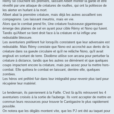
Rémy se couchent les premiers, laissant Albert monter la garde et être
réveillé par une attaque de créatures de rouilles, qui ont la politesse de
les alerter en hurlant à la mort.
Albert abat la première créature, mais déjà les autres assaillent ses
compagnons. Les laissant meurtris, mais en vie.
Alors que le combat prend fin, Une créature fouisseuse gigantesque
émerge des plaines de sel en ayant pour cible Rémy et Nono qui fuient.
Tandis qu'Albert se tient droit face à la créature et lui inflige une
redoutable blessure.
Les aventuriers préfèrent fuir lorsqu'ils constatent que leur adversaire est
redoutable. Mais Rémy constate que Nono est accroché aux dents de la
créature dans sa gueule circulaire et qu'il ne relâche Nono, qu'il avait
englouti en sortant de terre. Diodème utilise son arcana pour perturber la
créature à distance, tandis que les autres se démènent et que quelques
coups impactent encore la créature, mais pas assez pour la mettre hors-
combat. Elle quittera le combat en laissant, derrière elle, quelques
zombies.
Les héros ont préféré fuir dans leur intégralité pour revenir plus tard pour
récupérer leur matériel.
Le lendemain, ils parviennent à la Faille. C'est là qu'ils retrouvent les 4
aventuriers croisés à la sortie de l'auberge. Ils vont accepter de mettre en
commun leurs ressources pour trouver le Cantigastre le plus rapidement
possible.
On notera que les dégâts montent vite, que les PJ ont été au taquet pour