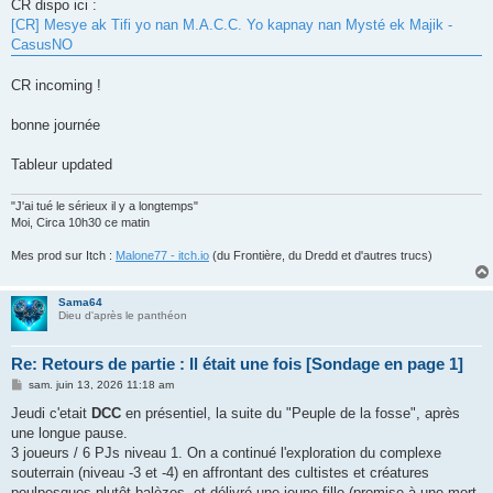
CR dispo ici :
[CR] Mesye ak Tifi yo nan M.A.C.C. Yo kapnay nan Mysté ek Majik -
CasusNO
CR incoming !
bonne journée
Tableur updated
"J'ai tué le sérieux il y a longtemps"
Moi, Circa 10h30 ce matin
Mes prod sur Itch :
Malone77 - itch.io
(du Frontière, du Dredd et d'autres trucs)
Sama64
Dieu d'après le panthéon
Re: Retours de partie : Il était une fois [Sondage en page 1]
M
sam. juin 13, 2026 11:18 am
e
s
Jeudi c'etait
DCC
en présentiel, la suite du "Peuple de la fosse", après
s
une longue pause.
a
g
3 joueurs / 6 PJs niveau 1. On a continué l'exploration du complexe
e
souterrain (niveau -3 et -4) en affrontant des cultistes et créatures
poulpesques plutôt balèzes, et délivré une jeune fille (promise à une mort