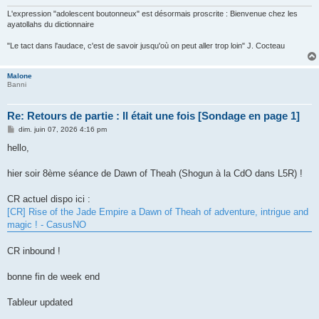
L'expression "adolescent boutonneux" est désormais proscrite : Bienvenue chez les
ayatollahs du dictionnaire
"Le tact dans l'audace, c'est de savoir jusqu'où on peut aller trop loin" J. Cocteau
Malone
Banni
Re: Retours de partie : Il était une fois [Sondage en page 1]
M
dim. juin 07, 2026 4:16 pm
e
s
hello,
s
a
g
hier soir 8ème séance de Dawn of Theah (Shogun à la CdO dans L5R) !
e
CR actuel dispo ici :
[CR] Rise of the Jade Empire a Dawn of Theah of adventure, intrigue and
magic ! - CasusNO
CR inbound !
bonne fin de week end
Tableur updated