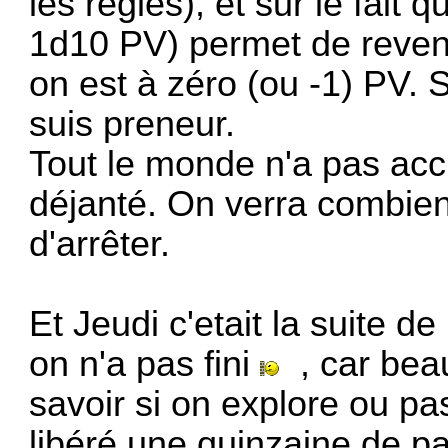
les règles), et sur le fait
1d10 PV) permet de reveni
on est à zéro (ou -1) PV. S
suis preneur.
Tout le monde n'a pas accr
déjanté. On verra combie
d'arrêter.
Et Jeudi c'etait la suite de
on n'a pas fini
, car bea
savoir si on explore ou pa
libéré une quinzaine de pa